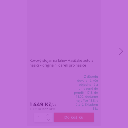
Kovový stojan na láhev Hasičské auto s
Sada pro pivař
hasiči – originální dárek pro hasiče
mluvící otvírá
a chladící půlli
Z důvodu
dovolené, vše
objednané a
uhrazené do
pondělí 17.8. do
11:00, dodáme
nejdříve 18.8. v
1 449 Kč
1 289 Kč
úterý. Skladem
/
ks
/
1 ks
1 198 Kč
bez DPH
1 065 Kč
bez DP
Do košíku