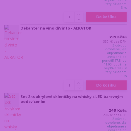
úterý. Skladem
3 ks
Do košíku
Dekanter na víno diVinto - AERATOR
399 Kč
/
ks
330 Kč
bez DPH
Z důvodu
dovolené, vše
objednané a
uhrazené do
pondělí 17.8. do
11:00, dodáme
nejdříve 18.8. v
úterý. Skladem
1 ks
Do košíku
Set 2ks akrylové skleničky na whisky s LED barevným
podsvícením
249 Kč
/
ks
206 Kč
bez DPH
Z důvodu
dovolené, vše
objednané a
uhrazené do