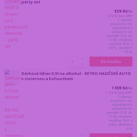
párty set
329 Kč
/
ks
272 Kč
bez DPH
Z důvodu
dovolené, vše
objednané a
uhrazené do
pondělí 17.8. do
11:00, dodáme
nejdříve 18.8. v
úterý. Skladem
> 10 ks
Do košíku
Dárková láhev 0,5l na alkohol - RETRO HASIČSKÉ AUTO
s cisternou a kohoutkem
1 359 Kč
/
ks
1 123 Kč
bez DPH
Z důvodu
dovolené, vše
objednané a
uhrazené do
pondělí 17.8. do
11:00, dodáme
nejdříve 18.8. v
úterý. Skladem
6 ks