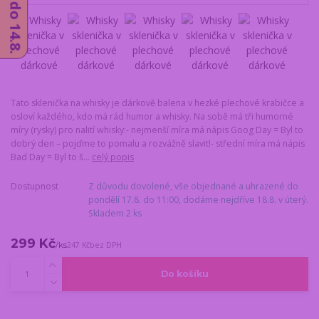
Tato sklenička na whisky je dárkově balena v hezké plechové krabičce a
osloví každého, kdo má rád humor a whisky. Na sobě má tři humorné
míry (rysky) pro nalití whisky:- nejmenší míra má nápis Goog Day = Byl to
dobrý den – pojďme to pomalu a rozvážně slavit!- střední míra má nápis
Bad Day = Byl to š...
celý popis
Dostupnost
Z důvodu dovolené, vše objednané a uhrazené do
pondělí 17.8. do 11:00, dodáme nejdříve 18.8. v úterý.
Skladem 2 ks
299 Kč
/
ks
247 Kč
bez DPH
Do košíku