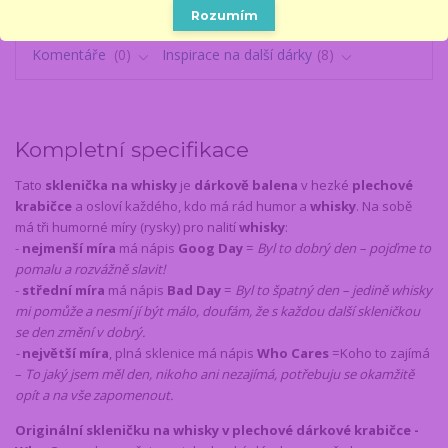
Rozumím
Kompletní specifikace
Parametry
Komentáře
0
Inspirace na další dárky
8
Kompletní specifikace
Tato
sklenička na whisky
je
dárkově balena
v hezké
plechové
krabičce
a osloví každého, kdo má rád humor a
whisky
. Na sobě
má tři humorné míry (rysky) pro nalití
whisky
:
-
nejmenší míra
má nápis
Goog Day
=
Byl to dobrý den – pojďme to
pomalu a rozvážně slavit!
-
střední míra
má nápis
Bad Day
=
Byl to špatný den – jedině whisky
mi pomůže a nesmí jí být málo, doufám, že s každou další skleničkou
se den změní v dobrý.
-
největší míra
, plná sklenice má nápis
Who Cares
=
Koho to zajímá
–
To jaký jsem měl den, nikoho ani nezajímá, potřebuju se okamžitě
opít a na vše zapomenout.
Originální skleničku na whisky v plechové dárkové krabičce -