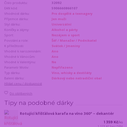
Číslo produktu:
32092
EAN kód:
5906660866107
Vhodnost dárku:
Pro dospělé a teenagery
Příjemce dárku:
Jen muži
Styl dárku:
Univerzální
Koníčky a zájmy:
Alkohol a párty
Sport:
Nezájem o sport
Povolání a role:
Šéf / Manažer / Podnikatel
K příležitosti:
Svátek / Jmeniny
Vhodné k narozeninám:
Ano
Vhodné k Vánocům:
Ano
Vhodné k Valentýnu:
Ne
Parametr Motiv:
Nepřiřazeno
Typ dárku:
Víno, whisky a destiláty
Balení dárku:
Dárkový nebo netradiční obal
Hlídat cenu / dostupnost
Do oblíbených
Tipy na podobné dárky
Rotující křišťálová karafa na víno 360° – dekantér
1 359 Kč
/
ks
1 123 Kč
bez DPH