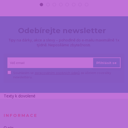
Odebírejte newsletter
Tipy na dárky, akce a slevy – pohodlně do e-mailu maximálně 1x
týdně. Neposíláme zbytečnosti.
Přihlásit se
Souhlasím se
zpracováním osobních údajů
za účelem rozesílky
newsletteru.
Texty k dovolené
INFORMACE
O nás