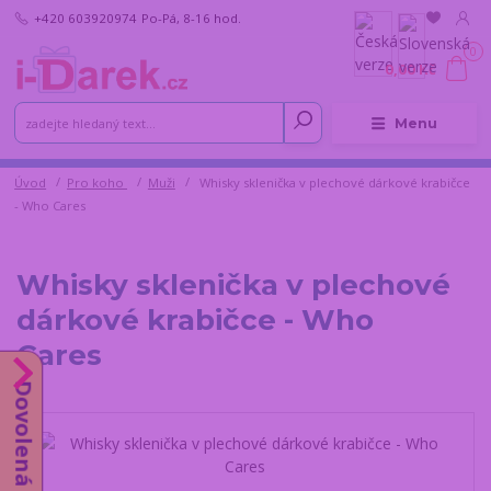
+420 603920974
Po-Pá, 8-16 hod.
0
0,00 Kč
Menu
Úvod
Pro koho
Muži
Whisky sklenička v plechové dárkové krabičce
- Who Cares
Whisky sklenička v plechové
dárkové krabičce - Who
Cares
Dovolená do 14.8.