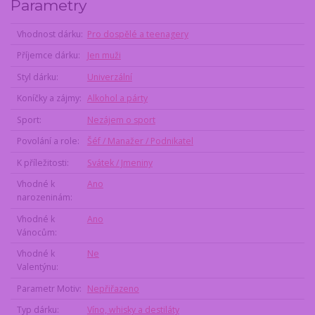
Parametry
Vhodnost dárku
Pro dospělé a teenagery
Příjemce dárku
Jen muži
Styl dárku
Univerzální
Koníčky a zájmy
Alkohol a párty
Sport
Nezájem o sport
Povolání a role
Šéf / Manažer / Podnikatel
K příležitosti
Svátek / Jmeniny
Vhodné k
Ano
narozeninám
Vhodné k
Ano
Vánocům
Vhodné k
Ne
Valentýnu
Parametr Motiv
Nepřiřazeno
Typ dárku
Víno, whisky a destiláty