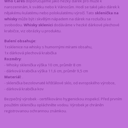
Who Cares
doporučujeme jako hezký dárek pro muže k
narozeninám, k svátku nebo k Vánocům. Hodí se také jako dárek k
nějakému kulatému nebo polokulatému výročí. Tato
sklenička na
whisky
může být i skvělým nápadem na dárek na rozlučku se
svobodou.
Whisky sklenici
dodáváme v hezké dárkové plechové
krabičce, viz obrázky u produktu.
Balení obsahuje:
1x
sklenice na whisky s humornými mírami obsahu,
1x dárková plechová krabička
Rozměry
:
- Whisky sklenička výška 10 cm, průměr 8 cm
- dárková krabička výška 11,6 cm, průměr 9,5 cm
Materiál
: .
- sklenička bezolovnaté křišťálové sklo, od evropského výrobce,
- dárková krabička kov
Bezpečný výrobek - certifikováno hygienickou inspekcí. Před prvním
použitím skleničku opláchněte vodou. Výrobek je chráněn
registrovanou ochrannou známkou.