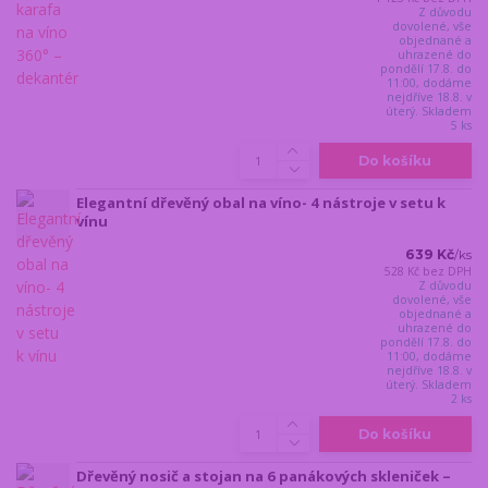
Z důvodu
dovolené, vše
objednané a
uhrazené do
pondělí 17.8. do
11:00, dodáme
nejdříve 18.8. v
úterý. Skladem
5 ks
Do košíku
Elegantní dřevěný obal na víno- 4 nástroje v setu k
vínu
639 Kč
/
ks
528 Kč
bez DPH
Z důvodu
dovolené, vše
objednané a
uhrazené do
pondělí 17.8. do
11:00, dodáme
nejdříve 18.8. v
úterý. Skladem
2 ks
Do košíku
Dřevěný nosič a stojan na 6 panákových skleniček –