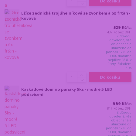
Do košíku
Lžíce zednická trojúhelníková se zvonkem a 6x frťan -
kovová
529 Kč
/
ks
437 Kč
bez DPH
Z důvodu
dovolené, vše
objednané a
uhrazené do
pondělí 17.8. do
11:00, dodáme
nejdříve 18.8. v
úterý. Skladem
4 ks
Do košíku
Kaskádové domino panáky 5ks - modré 5 LED
podsvícení
989 Kč
/
ks
817 Kč
bez DPH
Z důvodu
dovolené, vše
objednané a
uhrazené do
pondělí 17.8. do
11:00, dodáme
nejdříve 18.8. v