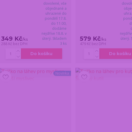
dovolené, vše
dovol
objednané a
obje
uhrazené do
uhra
pondělí 17.8.
pondě
do 11:00,
d
dodáme
nejdříve 18.8. v
nejdřív
349 Kč
579 Kč
úterý. Skladem
úterý.
/
ks
/
ks
3 ks
288 Kč
bez DPH
479 Kč
bez DPH
Do košíku
Do košíku
Novinka