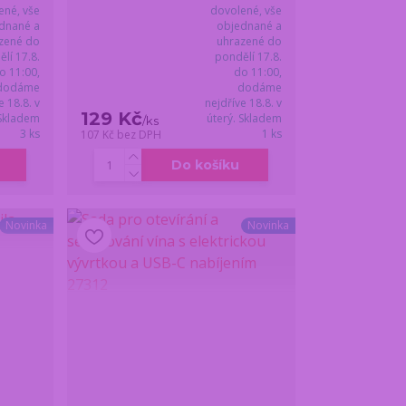
ené, vše
dovolené, vše
dnané a
objednané a
zené do
uhrazené do
lí 17.8.
pondělí 17.8.
o 11:00,
do 11:00,
dodáme
dodáme
e 18.8. v
nejdříve 18.8. v
129 Kč
 Skladem
úterý. Skladem
/
ks
3 ks
1 ks
107 Kč
bez DPH
Do košíku
Novinka
Novinka