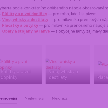
yberte podle konkrétního oblíbeného nápoje obdarovaného
→
Půllitry a pivní doplňky
— pro toho, kdo žije pivem
→
Víno, whisky a destiláty
— pro milovníka prémiových ná
→
Placatky a butylky
— pro milovníka přenosného nápoje a
→
Obaly a stojany na láhve
— z obyčejné láhvy zajímavý dá
Půllitry a pivní
Víno, whisky a
doplňky
destiláty
Placa
ejnovější
Nejlevnější
Nejdražší