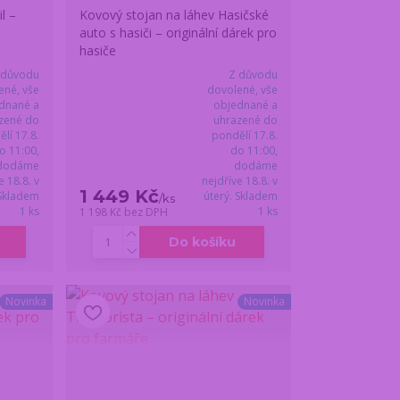
l –
Kovový stojan na láhev Hasičské
auto s hasiči – originální dárek pro
hasiče
 důvodu
Z důvodu
ené, vše
dovolené, vše
dnané a
objednané a
zené do
uhrazené do
lí 17.8.
pondělí 17.8.
o 11:00,
do 11:00,
dodáme
dodáme
e 18.8. v
nejdříve 18.8. v
1 449 Kč
 Skladem
úterý. Skladem
/
ks
1 ks
1 ks
1 198 Kč
bez DPH
Do košíku
Novinka
Novinka