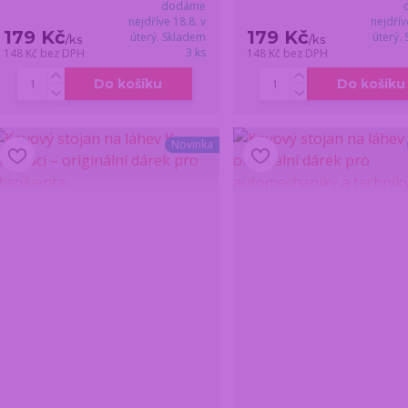
dodáme
nejdříve 18.8. v
nejdřív
179 Kč
179 Kč
úterý. Skladem
úterý.
/
ks
/
ks
3 ks
148 Kč
bez DPH
148 Kč
bez DPH
Do košíku
Do košíku
Novinka