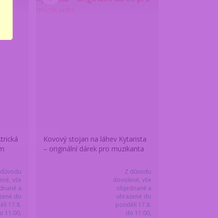
trická
Kovový stojan na láhev Kytarista
em
– originální dárek pro muzikanta
 důvodu
Z důvodu
ené, vše
dovolené, vše
dnané a
objednané a
zené do
uhrazené do
lí 17.8.
pondělí 17.8.
o 11:00,
do 11:00,