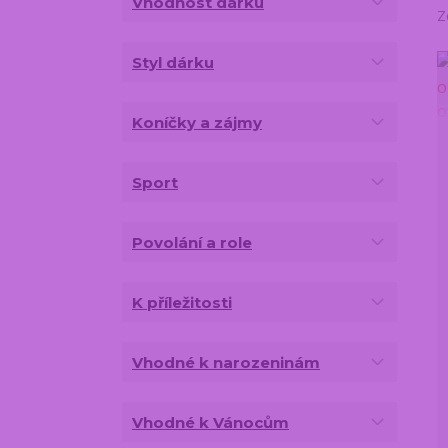
Vhodnost dárku
Z
Styl dárku
Koníčky a zájmy
Sport
Povolání a role
K příležitosti
Vhodné k narozeninám
Vhodné k Vánocům