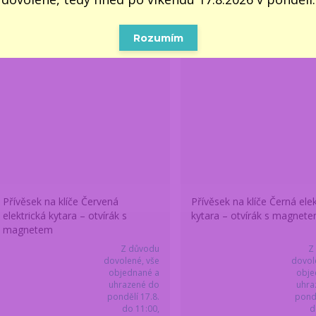
Rozumím
Přívěsek na klíče Červená
Přívěsek na klíče Černá elek
elektrická kytara – otvírák s
kytara – otvírák s magnet
magnetem
Z důvodu
Z
dovolené, vše
dovol
objednané a
obje
uhrazené do
uhra
pondělí 17.8.
pondě
do 11:00,
d