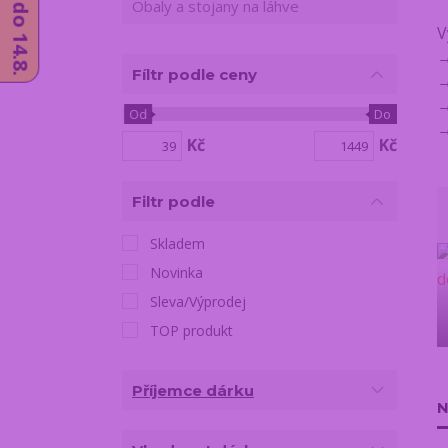
Obaly a stojany na láhve
V
Fíltr podle ceny
Od
Do
Kč
Kč
Filtr podle
Skladem
Novinka
Sleva/Výprodej
TOP produkt
Příjemce dárku
N