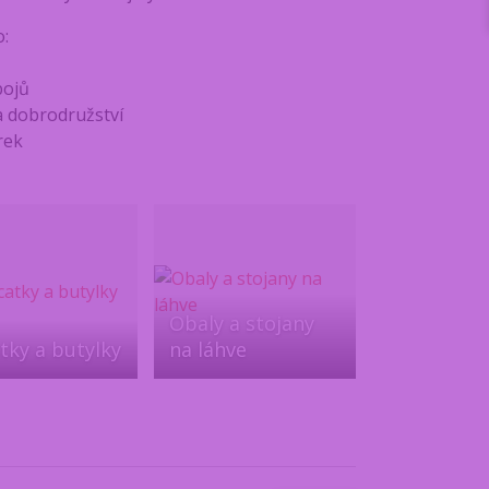
:
pojů
 dobrodružství
rek
Obaly a stojany
tky a butylky
na láhve