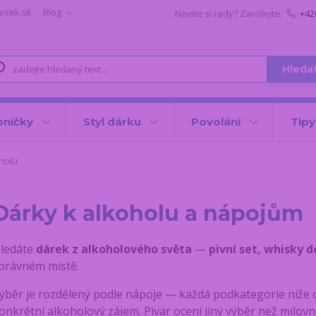
arcek.sk
Blog
Nevíte si rady? Zavolejte.
+42
Hleda
oníčky
Styl dárku
Povolání
Tipy
holu
Dárky k alkoholu a nápojům
ledáte
dárek z alkoholového světa
—
pivní set, whisky 
právném místě.
ýběr je rozdělený podle nápoje — každá podkategorie níže 
onkrétní alkoholový zájem. Pivar ocení jiný výběr než milovní