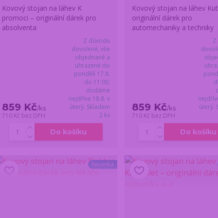
Kovový stojan na láhev K
Kovový stojan na láhev Kuti
promoci – originální dárek pro
originální dárek pro
absolventa
automechaniky a techniky
Z důvodu
Z
dovolené, vše
dovol
objednané a
obje
uhrazené do
uhra
pondělí 17.8.
pondě
do 11:00,
d
dodáme
nejdříve 18.8. v
nejdřív
859 Kč
859 Kč
úterý. Skladem
úterý.
/
ks
/
ks
2 ks
710 Kč
bez DPH
710 Kč
bez DPH
Do košíku
Do košíku
Novinka