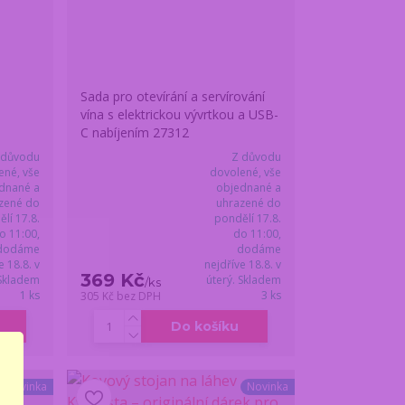
Sada pro otevírání a servírování
vína s elektrickou vývrtkou a USB-
C nabíjením 27312
 důvodu
Z důvodu
ené, vše
dovolené, vše
dnané a
objednané a
zené do
uhrazené do
lí 17.8.
pondělí 17.8.
o 11:00,
do 11:00,
dodáme
dodáme
e 18.8. v
nejdříve 18.8. v
369 Kč
 Skladem
úterý. Skladem
/
ks
1 ks
3 ks
305 Kč
bez DPH
Do košíku
Novinka
Novinka