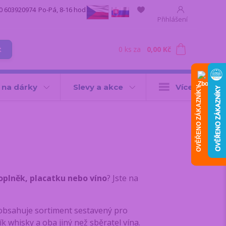
0 603920974
Po-Pá, 8-16 hod.
Přihlášení
0
ks
za
0,00 Kč
t
 na dárky
Slevy a akce
Více
OVĚŘENO ZÁKAZNÍKY
doplněk, placatku nebo víno
? Jste na
obsahuje sortiment sestavený pro
k whisky a oba jiný než sběratel vína.