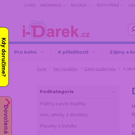
O NÁS
INFORMACE
RECENZE
TEXTY PŘÁNÍ
i-D
Kdy doručíme?
Pro koho
K příležitosti
Zájmy a k
Úvod
Tipy na dárky
Dárky podle typu
K alko
Podkategorie
Půllitry a pivní doplňky
H
Dovolená do 14.8.
s
Víno, whisky a destiláty
V
Placatky a butylky
k