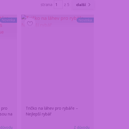
strana
z 5
další
Novinka
Novinka
 pro
Tričko na láhev pro rybáře –
psou na
Nejlepší rybář
 důvodu
Z důvodu