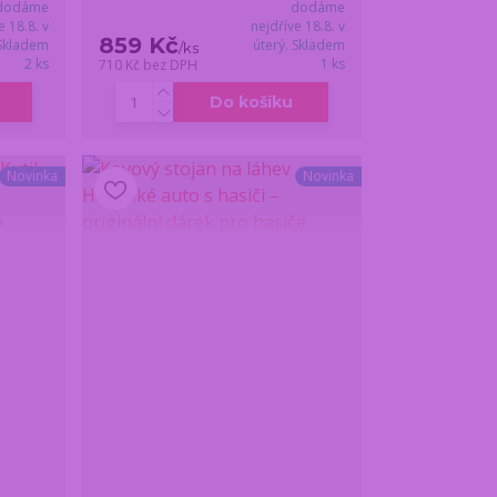
dodáme
dodáme
e 18.8. v
nejdříve 18.8. v
859 Kč
 Skladem
úterý. Skladem
/
ks
2 ks
1 ks
710 Kč
bez DPH
Do košíku
Novinka
Novinka