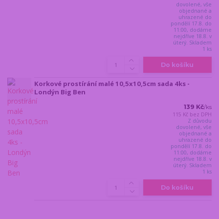
dovolené, vše
objednané a
uhrazené do
pondělí 17.8. do
11:00, dodáme
nejdříve 18.8. v
úterý. Skladem
1 ks
Do košíku
Korkové prostírání malé 10,5x10,5cm sada 4ks -
Londýn Big Ben
139 Kč
/
ks
115 Kč
bez DPH
Z důvodu
dovolené, vše
objednané a
uhrazené do
pondělí 17.8. do
11:00, dodáme
nejdříve 18.8. v
úterý. Skladem
1 ks
Do košíku