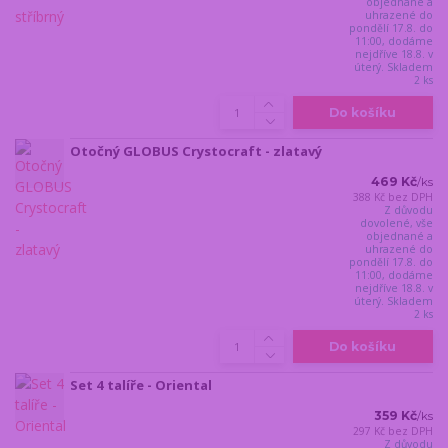
objednané a
uhrazené do
pondělí 17.8. do
11:00, dodáme
nejdříve 18.8. v
úterý. Skladem
2 ks
Do košíku
Otočný GLOBUS Crystocraft - zlatavý
469 Kč
/
ks
388 Kč
bez DPH
Z důvodu
dovolené, vše
objednané a
uhrazené do
pondělí 17.8. do
11:00, dodáme
nejdříve 18.8. v
úterý. Skladem
2 ks
Do košíku
Set 4 talíře - Oriental
359 Kč
/
ks
297 Kč
bez DPH
Z důvodu