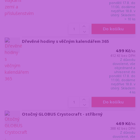
pondělí 17.8. do
11:00, dodáme
nejdříve 18.8. v
úterý. Skladem
> 10 ks
Do košíku
Dřevěné hodiny s věčným kalendářem 365
499 Kč
/
ks
412 Kč
bez DPH
Z důvodu
dovolené, vše
objednané a
uhrazené do
pondělí 17.8. do
11:00, dodáme
nejdříve 18.8. v
úterý. Skladem
4 ks
Do košíku
Otočný GLOBUS Crystocraft - stříbrný
469 Kč
/
ks
388 Kč
bez DPH
Z důvodu
dovolené, vše