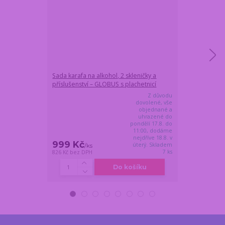
Sada karafa na alkohol, 2 skleničky a
Magnetický vě
příslušenství – GLOBUS s plachetnicí
černočervený
Z důvodu
dovolené, vše
objednané a
uhrazené do
pondělí 17.8. do
11:00, dodáme
nejdříve 18.8. v
999 Kč
999 Kč
úterý. Skladem
/
ks
/
ks
7 ks
826 Kč
bez DPH
826 Kč
bez DPH
Do košíku