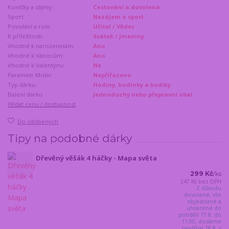
Koníčky a zájmy:
Cestování a dovolená
Sport:
Nezájem o sport
Povolání a role:
Učitel / Vědec
K příležitosti:
Svátek / Jmeniny
Vhodné k narozeninám:
Ano
Vhodné k Vánocům:
Ano
Vhodné k Valentýnu:
Ne
Parametr Motiv:
Nepřiřazeno
Typ dárku:
Hodiny, hodinky a budíky
Balení dárku:
Jednoduchý nebo přepravní obal
Hlídat cenu / dostupnost
Do oblíbených
Tipy na podobné dárky
Dřevěný věšák 4 háčky - Mapa světa
299 Kč
/
ks
247 Kč
bez DPH
Z důvodu
dovolené, vše
objednané a
uhrazené do
pondělí 17.8. do
11:00, dodáme
nejdříve 18.8. v