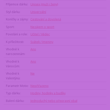
Příjemce dárku
Unisex (muži i ženy)
Styl dárku
Univerzální
Koníčky a zájmy
Cestování a dovolená
Sport
Nezájem o sport
Povolání a role
Učitel / Vědec
K příležitosti
Svátek / Jmeniny
Vhodné k
Ano
narozeninám
Vhodné k
Ano
Vánocům
Vhodné k
Ne
Valentýnu
Parametr Motiv
Nepřiřazeno
Typ dárku
Hodiny, hodinky a budíky
Balení dárku
Jednoduchý nebo přepravní obal