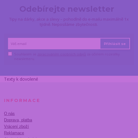
Odebírejte newsletter
Tipy na dárky, akce a slevy – pohodlně do e-mailu maximálně 1x
týdně. Neposíláme zbytečnosti.
Přihlásit se
Souhlasím se
zpracováním osobních údajů
za účelem rozesílky
newsletteru.
Texty k dovolené
INFORMACE
O nás
Doprava, platba
Vrácení zboží
Reklamace