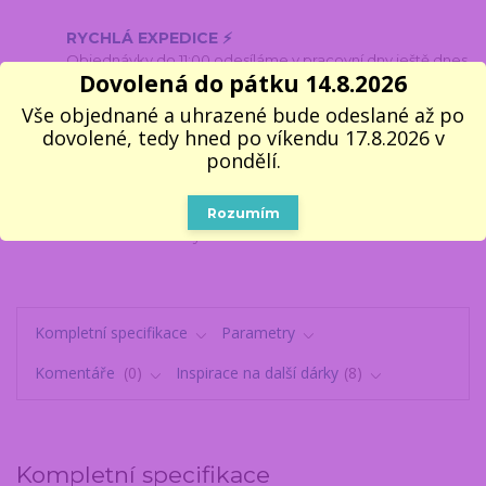
RYCHLÁ EXPEDICE ⚡
Objednávky do 11:00 odesíláme v pracovní dny ještě dnes
Dovolená do pátku 14.8.2026
100% VLASTNÍ SKLAD 📦
Vše objednané a uhrazené bude odeslané až po
Všechno, co vidíte, opravdu máme
dovolené, tedy hned po víkendu 17.8.2026 v
5000 VÝDEJNÍCH MÍST
pondělí.
Do 1–2 pracovních dnů k vyzvednutí
🎁 14 LET NA TRHU
Rozumím
V dárcích se fakt vyznáme
Kompletní specifikace
Parametry
Komentáře
0
Inspirace na další dárky
8
Kompletní specifikace