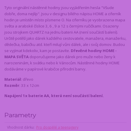
Tyto originální nástěnné hodiny jsou vyjádřením hesla "Všude
dobře, doma nejlíp". Jsou v designu bílého nápisu HOME a ciferník
hodin je umístěn místo písmene O. Na ciferníku je vyobrazena mapa
světa a arabské číslice 3, 6 , 9 a 12 s černými ručičkami. Osazeny
jsou strojkem QUARTZ na jednu baterii AA (není součástí balení).
Určitě potěší jako dárek každého cestovatele, manažera, manažerku,
dědečka, babičku atd. kteří milují vůni dálek, ale i svůj domov. Budou
se vyjímat kdekoliv, kam je postavíte.
Dřevěné hodiny HOME -
MAPA SVĚTA
doporučujeme jako dárek pro muže nebo ženy k
narozeninám, k svátku nebo k Vánocům. Nástěnné hodiny HOME
dodáváme v papírové krabičce přírodní barvy.
Materiál
: dřevo
Rozměr
: 33 x 12cm
Napájení 1x baterie AA, která není součástí balení.
Parametry
Vhodnost dárku
Pro dospělé a teenagery