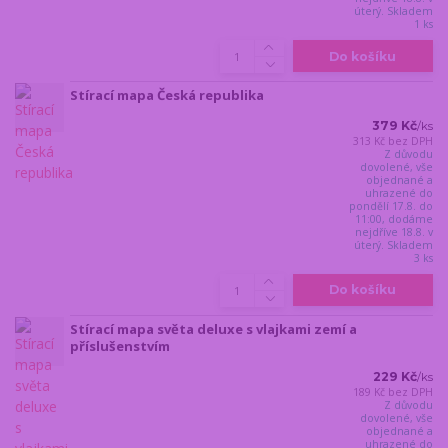
úterý. Skladem
1 ks
Do košíku
Stírací mapa Česká republika
379 Kč
/
ks
313 Kč
bez DPH
Z důvodu
dovolené, vše
objednané a
uhrazené do
pondělí 17.8. do
11:00, dodáme
nejdříve 18.8. v
úterý. Skladem
3 ks
Do košíku
Stírací mapa světa deluxe s vlajkami zemí a
příslušenstvím
229 Kč
/
ks
189 Kč
bez DPH
Z důvodu
dovolené, vše
objednané a
uhrazené do