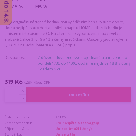
Tyto originální nástěnné hodiny jsou vyjádřením hesla "Všude dobře,
doma nejlíp". Jsou v designu bílého nápisu HOME a ciferník hodin je
umístěn místo písmene O. Na ciferníku je vyobrazena mapa světa a
arabské číslice 3, 6 , 9 a 12 s černými ručičkami. Osazeny jsou strojkem
QUARTZ na jednu baterii AA...
celý popis
Dostupnost
Z důvodu dovolené, vše objednané a uhrazené do
pondělí 17.8. do 11:00, dodáme nejdříve 18.8. v úterý.
Skladem 6 ks
319 Kč
/
ks
264 Kč
bez DPH
Do košíku
Číslo produktu:
28125
Vhodnost dárku:
Pro dospělé a teenagery
Příjemce dárku:
Unisex (muži i ženy)
Styl dárku:
Univerzální