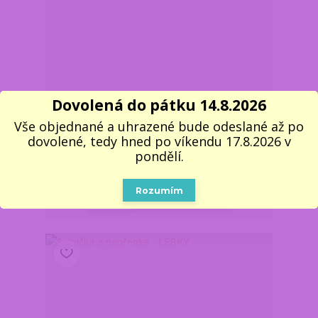
Fantasy stolní hodiny - Dračí ochránce času s
Dovolená do pátku 14.8.2026
mečem
Vše objednané a uhrazené bude odeslané až po
Z důvodu dovolené,
vše objednané a
dovolené, tedy hned po víkendu 17.8.2026 v
uhrazené do pondělí
pondělí.
17.8. do 11:00,
559 Kč
dodáme nejdříve 18.8.
/
ks
v úterý. Skladem 4 ks
462 Kč
bez DPH
Rozumím
Do košíku