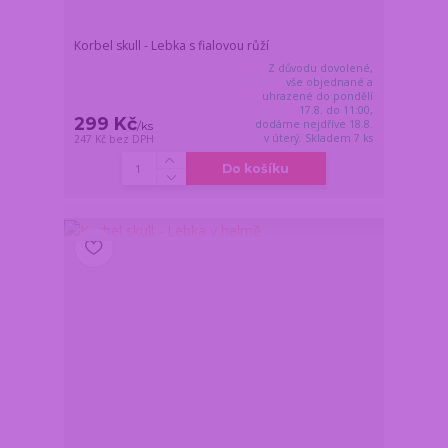
Korbel skull - Lebka s fialovou růží
Z důvodu dovolené,
vše objednané a
uhrazené do pondělí
17.8. do 11:00,
299 Kč
dodáme nejdříve 18.8.
/
ks
v úterý. Skladem 7 ks
247 Kč
bez DPH
Do košíku