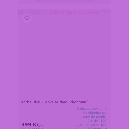
Korbel skull - Lebka se zlatou chobotnicí
Z důvodu dovolené,
vše objednané a
uhrazené do pondělí
17.8. do 11:00,
399 Kč
dodáme nejdříve 18.8.
/
ks
v úterý. Skladem 2 ks