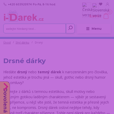
+420 603920974
Po-Pá, 8-16 hod.
0
0,00 Kč
Menu
Úvod
Styl dárku
Drsný
Drsné dárky
Hledáte
drsný
nebo
temný dárek
k narozeninám pro člověka,
jehož estetika je trochu jiná — skull, gothic nebo drsný humor
bez omluvy?
Dovolená do 14.8.
Vybírejte z dárků s temnou estetikou, skull motivy nebo
výrazným gotikou laděným charakterem — výběr je sestavený
pro příjemce, u nějž víte jistě, že temná estetika je přesně jejich
svět, ne kompromis. Drsný dárek osloví nejlépe tehdy, kdy
přesně trefí charakter příjemce. Tohle není dárek pro každého —