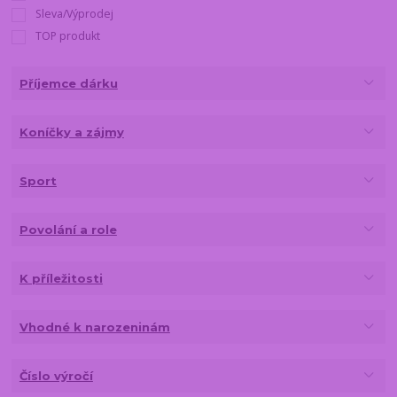
Sleva/Výprodej
TOP produkt
Příjemce dárku
Koníčky a zájmy
Sport
Povolání a role
K příležitosti
Vhodné k narozeninám
Číslo výročí