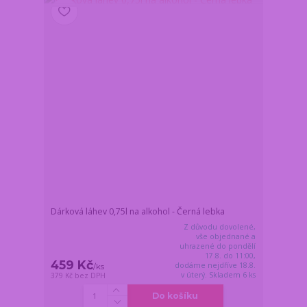
Dárková láhev 0,75l na alkohol - Černá lebka
Z důvodu dovolené,
vše objednané a
uhrazené do pondělí
17.8. do 11:00,
459 Kč
dodáme nejdříve 18.8.
/
ks
v úterý. Skladem 6 ks
379 Kč
bez DPH
Do košíku