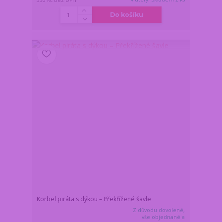
330 Kč
bez DPH
Do košíku
Korbel piráta s dýkou – Překřížené šavle
Z důvodu dovolené,
vše objednané a