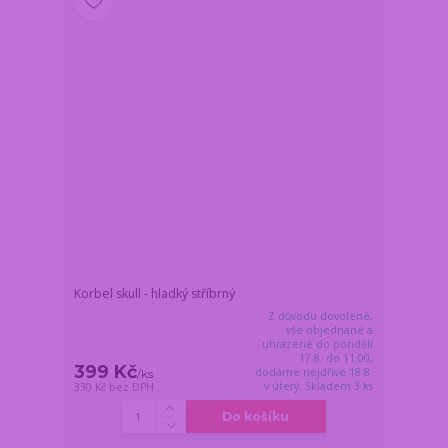
Korbel skull - hladký stříbrný
Z důvodu dovolené,
vše objednané a
uhrazené do pondělí
17.8. do 11:00,
399 Kč
dodáme nejdříve 18.8.
/
ks
v úterý. Skladem 3 ks
330 Kč
bez DPH
Do košíku