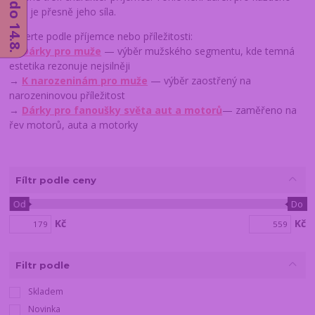
a to je přesně jeho síla.
Vyberte podle příjemce nebo příležitosti:
→
Dárky pro muže
— výběr mužského segmentu, kde temná
estetika rezonuje nejsilněji
→
K narozeninám pro muže
— výběr zaostřený na
narozeninovou příležitost
→
Dárky pro fanoušky světa aut a motorů
— zaměřeno na
řev motorů, auta a motorky
Fíltr podle ceny
Od
Do
Kč
Kč
Filtr podle
Skladem
Novinka