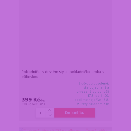
Pokladnička v drsném stylu - pokladnička Lebka s
kšiltovkou
Z důvodu dovolené,
vše objednané a
uhrazené do pondělí
17.8. do 11:00,
399 Kč
dodáme nejdříve 18.8.
/
ks
v úterý. Skladem 7 ks
330 Kč
bez DPH
Do košíku