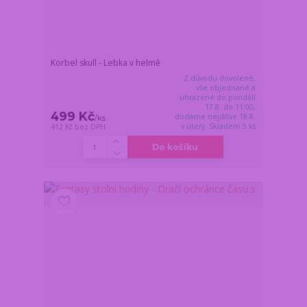
Korbel skull - Lebka v helmě
Z důvodu dovolené,
vše objednané a
uhrazené do pondělí
17.8. do 11:00,
499 Kč
dodáme nejdříve 18.8.
/
ks
v úterý. Skladem 5 ks
412 Kč
bez DPH
Do košíku