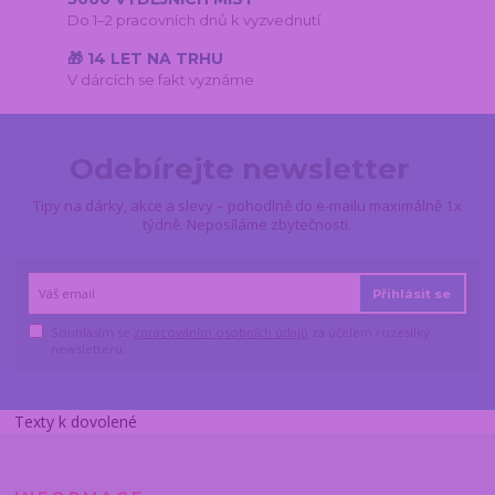
Do 1–2 pracovních dnů k vyzvednutí
🎁 14 LET NA TRHU
V dárcích se fakt vyznáme
Odebírejte newsletter
Tipy na dárky, akce a slevy – pohodlně do e-mailu maximálně 1x
týdně. Neposíláme zbytečnosti.
Přihlásit se
Souhlasím se
zpracováním osobních údajů
za účelem rozesílky
newsletteru.
Texty k dovolené