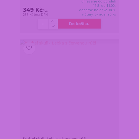
uhrazené do pondělí
17.8. do 11:00,
349 Kč
dodáme nejdříve 18.8.
/
ks
v úterý. Skladem 5 ks
288 Kč
bez DPH
Do košíku
Korbel skull - Lebka s červenou růží