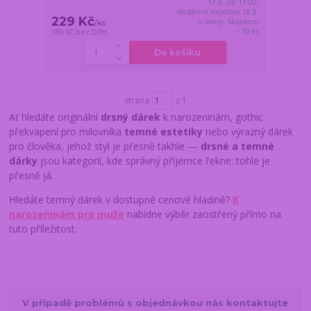
17.8. do 11:00,
dodáme nejdříve 18.8.
229 Kč
v úterý. Skladem
/
ks
> 10 ks
189 Kč
bez DPH
Do košíku
strana
z 1
Ať hledáte originální
drsný dárek
k narozeninám, gothic
překvapení pro milovníka
temné estetiky
nebo výrazný dárek
pro člověka, jehož styl je přesně takhle —
drsné a temné
dárky
jsou kategorií, kde správný příjemce řekne: tohle je
přesně já.
Hledáte temný dárek v dostupné cenové hladině?
K
narozeninám pro muže
nabídne výběr zaostřený přímo na
tuto příležitost.
V případě problémů s objednávkou nás kontaktujte