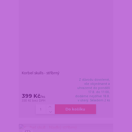
Korbel skulls - stříbrný
Z důvodu dovolené,
vše objednané a
uhrazené do pondělí
17.8. do 11:00,
399 Kč
dodáme nejdříve 18.8.
/
ks
v úterý. Skladem 2 ks
330 Kč
bez DPH
Do košíku