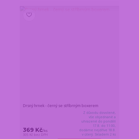
Drsný hrnek - černý se stříbrným boxerem
Z důvodu dovolené,
vše objednané a
uhrazené do pondělí
17.8. do 11:00,
369 Kč
dodáme nejdříve 18.8.
/
ks
v úterý. Skladem 2 ks
305 Kč
bez DPH