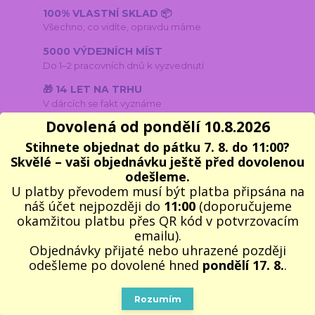
100% VLASTNÍ SKLAD 📦
Všechno, co vidíte, opravdu máme
5000 VÝDEJNÍCH MÍST
Do 1–2 pracovních dnů k vyzvednutí
🎁 14 LET NA TRHU
V dárcích se fakt vyznáme
Dovolená od pondělí 10.8.2026
Stihnete objednat do pátku 7. 8. do 11:00?
Skvělé – vaši objednávku ještě před dovolenou
Kompletní specifikace
Parametry
odešleme.
U platby převodem musí být platba připsána na
Komentáře
1
Inspirace na další dárky
8
náš účet nejpozději do
11:00
(doporučujeme
okamžitou platbu přes QR kód v potvrzovacím
emailu).
Objednávky přijaté nebo uhrazené později
Kompletní specifikace
odešleme po dovolené hned
pondělí 17. 8.
.
Jedná se o úžasné provedení
stolních hodin ve fantasy stylu
draka ve zlaté zbroji s mečem
, který chrání čas. Tyto
fantasy
Rozumím
hodiny
osloví každého obdivovatele fantasy žánru a pohádek.