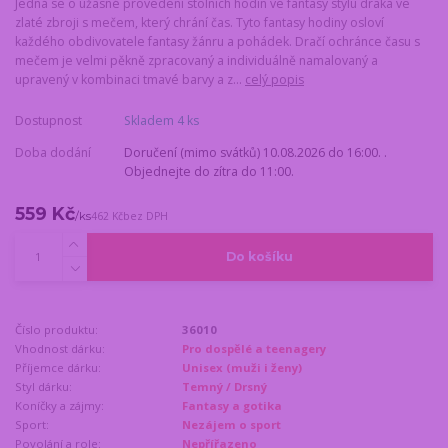
Jedná se o úžasné provedení stolních hodin ve fantasy stylu draka ve
zlaté zbroji s mečem, který chrání čas. Tyto fantasy hodiny osloví
každého obdivovatele fantasy žánru a pohádek. Dračí ochránce času s
mečem je velmi pěkně zpracovaný a individuálně namalovaný a
upravený v kombinaci tmavé barvy a z...
celý popis
Dostupnost
Skladem 4 ks
Doba dodání
Doručení (mimo svátků) 10.08.2026 do 16:00. .
Objednejte do zítra do 11:00.
559 Kč
/
ks
462 Kč
bez DPH
Do košíku
Číslo produktu:
36010
Vhodnost dárku:
Pro dospělé a teenagery
Příjemce dárku:
Unisex (muži i ženy)
Styl dárku:
Temný / Drsný
Koníčky a zájmy:
Fantasy a gotika
Sport:
Nezájem o sport
Povolání a role:
Nepřířazeno