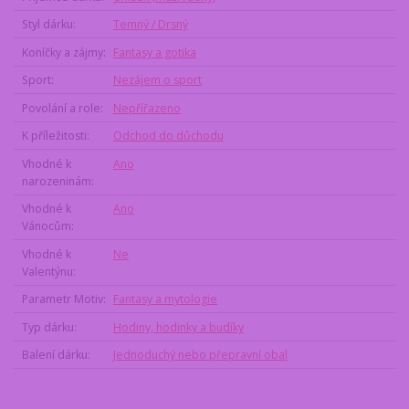
Styl dárku
Temný / Drsný
Koníčky a zájmy
Fantasy a gotika
Sport
Nezájem o sport
Povolání a role
Nepřířazeno
K příležitosti
Odchod do důchodu
Vhodné k
Ano
narozeninám
Vhodné k
Ano
Vánocům
Vhodné k
Ne
Valentýnu
Parametr Motiv
Fantasy a mytologie
Typ dárku
Hodiny, hodinky a budíky
Balení dárku
Jednoduchý nebo přepravní obal