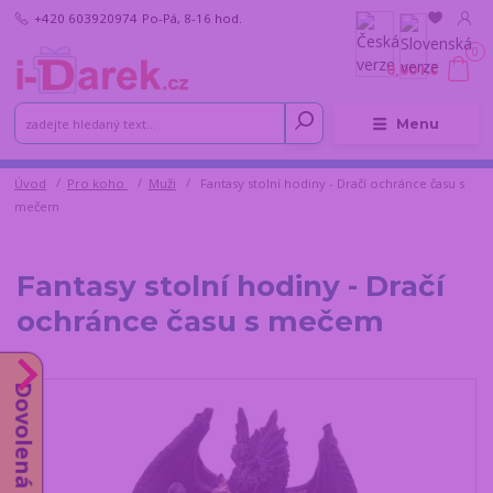
+420 603920974
Po-Pá, 8-16 hod.
0
0,00 Kč
Menu
Úvod
Pro koho
Muži
Fantasy stolní hodiny - Dračí ochránce času s
mečem
Fantasy stolní hodiny - Dračí
ochránce času s mečem
Dovolená od 10.8.