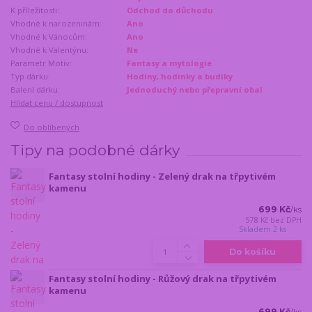
K příležitosti:
Odchod do důchodu
Vhodné k narozeninám:
Ano
Vhodné k Vánocům:
Ano
Vhodné k Valentýnu:
Ne
Parametr Motiv:
Fantasy a mytologie
Typ dárku:
Hodiny, hodinky a budíky
Balení dárku:
Jednoduchý nebo přepravní obal
Hlídat cenu / dostupnost
Do oblíbených
Tipy na podobné dárky
Fantasy stolní hodiny - Zelený drak na třpytivém
kamenu
699 Kč
/
ks
578 Kč
bez DPH
Skladem 2 ks
Do košíku
Fantasy stolní hodiny - Růžový drak na třpytivém
kamenu
699 Kč