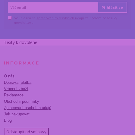
Přihlásit se
Souhlasím se
zpracováním osobních údajů
za účelem rozesílky
newsletteru.
Texty k dovolené
INFORMACE
O nás
Doprava, platba
Vrácení zboží
Reklamace
Obchodní podmínky
Zpracování osobních údajů
Jak nakupovat
Blog
Odstoupit od smlouvy