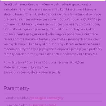
Dračí ochránce času s mečem
je velmi pěkně zpracovaný a
individuálně namalovaný a upravený v kombinaci tmavé barvy a
zlatého brnění. Ciferník stolních hodin je bílý s římskými číslicemi a je
orámován černým květinovým vzorem. Strojek hodin je QUARTZ a je
poháněn 1x AA baterií, která není součástí balení. Tyto stolní hodiny
tak poslouží nejenom jako
originální stolní hodiny
, ale i jako
poutavá
fantasy figurka
a skvělá magická pohádková dekorace.
Ocení ji proto i sběratelé fantasy předmětů a magických sošek všech
věkových skupin.
Fantasy stolní hodiny - Dračí ochránce času s
mečem
jsou vyrobeny z pryskyřice a doporučujeme je jako praktický
fantasy dárek pro ženy, muže ale i děti. Dodáváme v bílé krabičce.
Rozměr: výška 20cm, šířka 15cm, průměr ciferníku 6,5cm
Materiál: Polyresin (pryskyřice)
Barva: drak černá, zlatá a ciferník je bílý
Parametry
Vhodnost dárku
Pro dospělé a teenagery
Příjemce dárku
Unisex (muži i ženy)