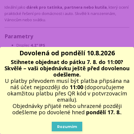
Ideální jako
dárek pro tatínka, partnera nebo kutila
, který ocení
praktické řešení pro domácnost i auto. Skvělé k narozeninám,
Vánocům nebo svátku.
Parametry
Displej:
4,2" IPS
Dovolená od pondělí 10.8.2026
Rozlišení:
Full HD (2 Mpx)
Délka kabelu:
5 m
Stihnete objednat do pátku 7. 8. do 11:00?
Osvětlení:
8× LED
Skvělé – vaši objednávku ještě před dovolenou
Voděodolnost:
IP67
odešleme.
Baterie:
2000 mAh
U platby převodem musí být platba připsána na
Výdrž:
cca 3,5 h
náš účet nejpozději do
11:00
(doporučujeme
Nabíjení:
USB-C
okamžitou platbu přes QR kód v potvrzovacím
emailu).
Výhody produktu
Objednávky přijaté nebo uhrazené později
odešleme po dovolené hned
pondělí 17. 8.
.
vlastní displej bez mobilu
přesná manipulace díky pevnému kabelu
Rozumím
kvalitní obraz
silné LED osvětlení