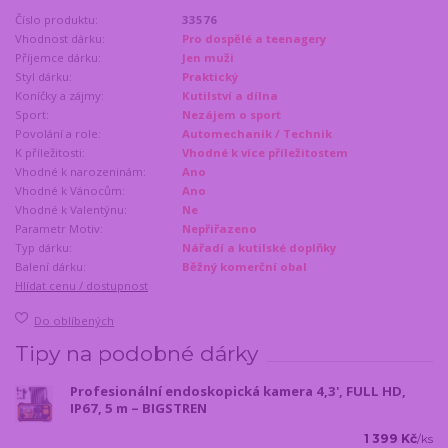
Číslo produktu:
33576
Vhodnost dárku:
Pro dospělé a teenagery
Příjemce dárku:
Jen muži
Styl dárku:
Praktický
Koníčky a zájmy:
Kutilství a dílna
Sport:
Nezájem o sport
Povolání a role:
Automechanik / Technik
K příležitosti:
Vhodné k více příležitostem
Vhodné k narozeninám:
Ano
Vhodné k Vánocům:
Ano
Vhodné k Valentýnu:
Ne
Parametr Motiv:
Nepřiřazeno
Typ dárku:
Nářadí a kutilské doplňky
Balení dárku:
Běžný komerční obal
Hlídat cenu / dostupnost
Do oblíbených
Tipy na podobné dárky
Profesionální endoskopická kamera 4,3', FULL HD,
IP67, 5 m – BIGSTREN
1 399 Kč
/
ks