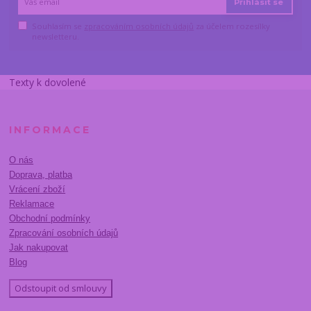
Přihlásit se
Souhlasím se
zpracováním osobních údajů
za účelem rozesílky
newsletteru.
Texty k dovolené
INFORMACE
O nás
Doprava, platba
Vrácení zboží
Reklamace
Obchodní podmínky
Zpracování osobních údajů
Jak nakupovat
Blog
Odstoupit od smlouvy