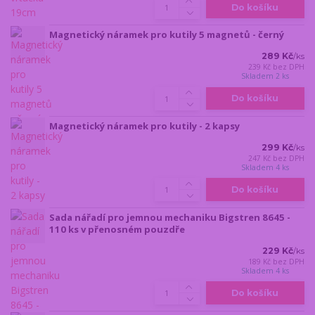
Do košíku
Magnetický náramek pro kutily 5 magnetů - černý
289 Kč
/
ks
239 Kč
bez DPH
Skladem 2 ks
Do košíku
Magnetický náramek pro kutily - 2 kapsy
299 Kč
/
ks
247 Kč
bez DPH
Skladem 4 ks
Do košíku
Sada nářadí pro jemnou mechaniku Bigstren 8645 -
110 ks v přenosném pouzdře
229 Kč
/
ks
189 Kč
bez DPH
Skladem 4 ks
Do košíku