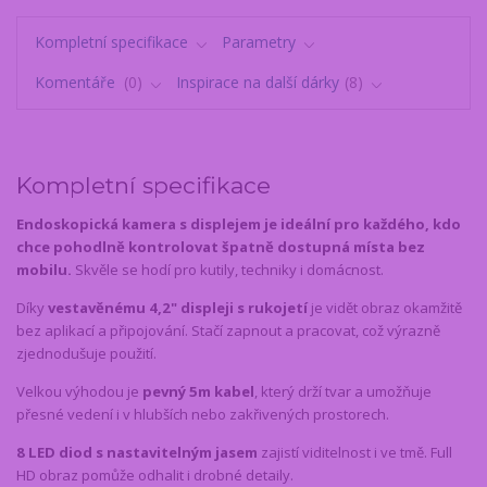
Kompletní specifikace
Parametry
Komentáře
0
Inspirace na další dárky
8
Kompletní specifikace
Endoskopická kamera s displejem je ideální pro každého, kdo
chce pohodlně kontrolovat špatně dostupná místa bez
mobilu.
Skvěle se hodí pro kutily, techniky i domácnost.
Díky
vestavěnému 4,2" displeji s rukojetí
je vidět obraz okamžitě
bez aplikací a připojování. Stačí zapnout a pracovat, což výrazně
zjednodušuje použití.
Velkou výhodou je
pevný 5m kabel
, který drží tvar a umožňuje
přesné vedení i v hlubších nebo zakřivených prostorech.
8 LED diod s nastavitelným jasem
zajistí viditelnost i ve tmě. Full
HD obraz pomůže odhalit i drobné detaily.