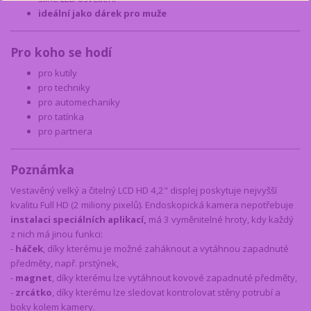
ideální jako dárek pro muže
Pro koho se hodí
pro kutily
pro techniky
pro automechaniky
pro tatínka
pro partnera
Poznámka
Vestavěný velký a čitelný LCD HD 4,2" displej poskytuje nejvyšší
kvalitu Full HD (2 miliony pixelů). Endoskopická kamera nepotřebuje
instalaci speciálních aplikací,
má 3 vyměnitelné hroty, kdy každý
z nich má jinou funkci:
-
háček
, díky kterému je možné zaháknout a vytáhnou zapadnuté
předměty, např. prstýnek,
-
magnet
, díky kterému lze vytáhnout kovové zapadnuté předměty,
-
zrcátko
, díky kterému lze sledovat kontrolovat stěny potrubí a
boky kolem kamery.