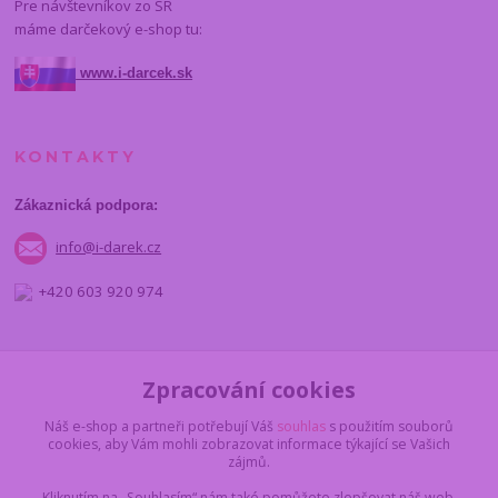
Pre návštevníkov zo SR
máme darčekový e-shop tu:
www.i-darcek.sk
KONTAKTY
Zákaznická podpora:
info@i-darek.cz
+420 603 920 974
NAJDETE NÁS
Zpracování cookies
Náš e-shop a partneři potřebují Váš
souhlas
s použitím souborů
cookies, aby Vám mohli zobrazovat informace týkající se Vašich
zájmů.
Kliknutím na „Souhlasím“ nám také pomůžete zlepšovat náš web,