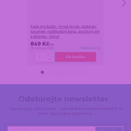
Sada pro kutila – hrnek šroub, nástavec,
Set nerezovéh
náramek, multifunkční karta, sprchový gel
a klíčenka - Darot
849 Kč
799 Kč
/
ks
/
ks
Skladem 2 ks
702 Kč
bez DPH
660 Kč
bez DPH
Do košíku
Odebírejte newsletter
Tipy na dárky, akce a slevy – pohodlně do e-mailu maximálně 1x
týdně. Neposíláme zbytečnosti.