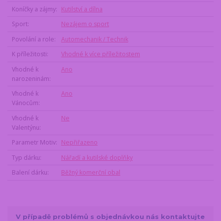
Koníčky a zájmy
Kutilství a dílna
Sport
Nezájem o sport
Povolání a role
Automechanik / Technik
K příležitosti
Vhodné k více příležitostem
Vhodné k
Ano
narozeninám
Vhodné k
Ano
Vánocům
Vhodné k
Ne
Valentýnu
Parametr Motiv
Nepřiřazeno
Typ dárku
Nářadí a kutilské doplňky
Balení dárku
Běžný komerční obal
V případě problémů s objednávkou nás kontaktujte