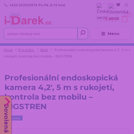
+420 603920974
Po-Pá, 8-16 hod.
0
0,00 Kč
Menu
Úvod
Pro koho
Muži
Profesionální endoskopická kamera 4,2', 5 m s
rukojetí, kontrola bez mobilu – BIGSTREN
Profesionální endoskopická
kamera 4,2', 5 m s rukojetí,
kontrola bez mobilu –
BIGSTREN
Dovolená od 10.8.
Novinka