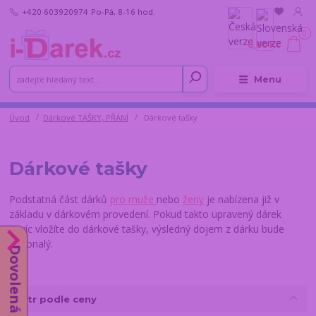
+420 603920974
Po-Pá, 8-16 hod.
0
0,00 Kč
Menu
Úvod
Dárkové TAŠKY, PŘÁNÍ
Dárkové tašky
Dárkové tašky
Podstatná část dárků
pro muže
nebo
ženy
je nabízena již v
základu v dárkovém provedení. Pokud takto upravený dárek
navíc vložíte do dárkové tašky, výsledný dojem z dárku bude
dokonalý.
Dovolená do 14.8.
Fíltr podle ceny