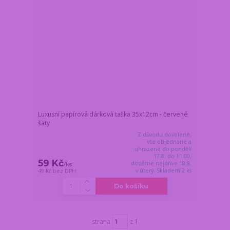
Luxusní papírová dárková taška 35x12cm - červené
šaty
Z důvodu dovolené,
vše objednané a
uhrazené do pondělí
17.8. do 11:00,
59 Kč
dodáme nejdříve 18.8.
/
ks
v úterý. Skladem 2 ks
49 Kč
bez DPH
Do košíku
strana
z 1