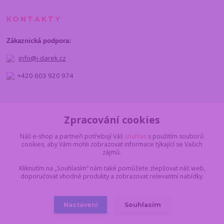
KONTAKTY
Zákaznická podpora:
info@i-darek.cz
+420 603 920 974
NAJDETE NÁS
Zpracování cookies
Náš e-shop a partneři potřebují Váš
souhlas
s použitím souborů
cookies, aby Vám mohli zobrazovat informace týkající se Vašich
zájmů.
Kliknutím na „Souhlasím“ nám také pomůžete zlepšovat náš web,
doporučovat vhodné produkty a zobrazovat relevantní nabídky.
Nastavení
Souhlasím
© 2012 - 2025 I-darek.cz