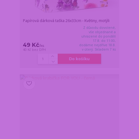
Papírová dárková taška 26x33cm - Květiny, motýli
Z důvodu dovolené,
vše objednané a
uhrazené do pondělí
17.8. do 11:00,
49 Kč
dodáme nejdříve 18.8.
/
ks
v úterý. Skladem 7 ks
40 Kč
bez DPH
Do košíku