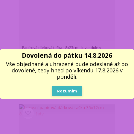
Papírová dárková taška 18x23cm - levandule v
košíku kola
Dovolená do pátku 14.8.2026
Z důvodu dovolené,
Vše objednané a uhrazené bude odeslané až po
vše objednané a
uhrazené do pondělí
dovolené, tedy hned po víkendu 17.8.2026 v
17.8. do 11:00,
39 Kč
pondělí.
dodáme nejdříve 18.8.
/
ks
v úterý. Skladem 1 ks
32 Kč
bez DPH
Do košíku
Rozumím