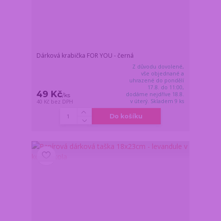
Dárková krabička FOR YOU - černá
Z důvodu dovolené,
vše objednané a
uhrazené do pondělí
17.8. do 11:00,
49 Kč
dodáme nejdříve 18.8.
/
ks
v úterý. Skladem 9 ks
40 Kč
bez DPH
Do košíku