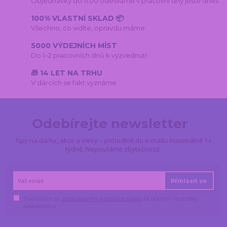
Objednávky do 11:00 odesíláme v pracovní dny ještě dnes
100% VLASTNÍ SKLAD 📦
Všechno, co vidíte, opravdu máme
5000 VÝDEJNÍCH MÍST
Do 1–2 pracovních dnů k vyzvednutí
🎁 14 LET NA TRHU
V dárcích se fakt vyznáme
Odebírejte newsletter
Tipy na dárky, akce a slevy – pohodlně do e-mailu maximálně 1x
týdně. Neposíláme zbytečnosti.
Přihlásit se
Souhlasím se
zpracováním osobních údajů
za účelem rozesílky
newsletteru.