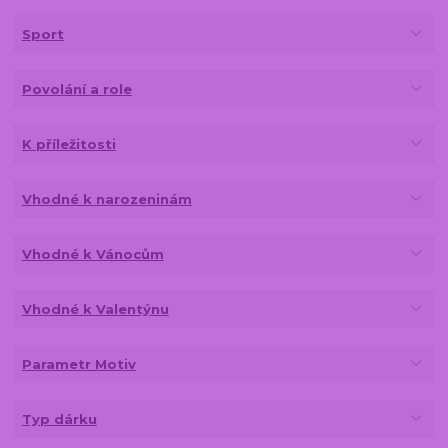
Sport
Povolání a role
K příležitosti
Vhodné k narozeninám
Vhodné k Vánocům
Vhodné k Valentýnu
Parametr Motiv
Typ dárku