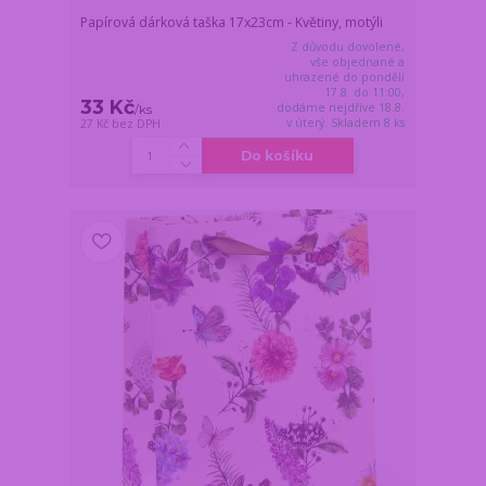
Papírová dárková taška 17x23cm - Květiny, motýli
Z důvodu dovolené,
vše objednané a
uhrazené do pondělí
17.8. do 11:00,
33 Kč
dodáme nejdříve 18.8.
/
ks
v úterý. Skladem 8 ks
27 Kč
bez DPH
Do košíku