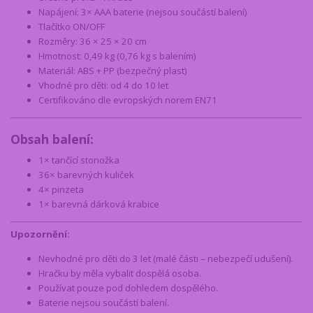
Napájení: 3× AAA baterie (nejsou součástí balení)
Tlačítko ON/OFF
Rozměry: 36 × 25 × 20 cm
Hmotnost: 0,49 kg (0,76 kg s balením)
Materiál: ABS + PP (bezpečný plast)
Vhodné pro děti: od 4 do 10 let
Certifikováno dle evropských norem EN71
Obsah balení:
1× tančící stonožka
36× barevných kuliček
4× pinzeta
1× barevná dárková krabice
Upozornění:
Nevhodné pro děti do 3 let (malé části – nebezpečí udušení).
Hračku by měla vybalit dospělá osoba.
Používat pouze pod dohledem dospělého.
Baterie nejsou součástí balení.