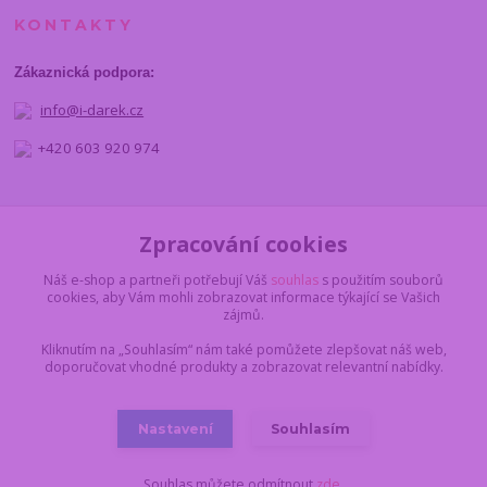
KONTAKTY
Zákaznická podpora:
info@i-darek.cz
+420 603 920 974
NAJDETE NÁS
Zpracování cookies
Náš e-shop a partneři potřebují Váš
souhlas
s použitím souborů
cookies, aby Vám mohli zobrazovat informace týkající se Vašich
zájmů.
Kliknutím na „Souhlasím“ nám také pomůžete zlepšovat náš web,
doporučovat vhodné produkty a zobrazovat relevantní nabídky.
Nastavení
Souhlasím
© 2012 - 2025 I-darek.cz
Souhlas můžete odmítnout
zde
.