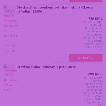
Dětská dílna s ponkem, svěrákem, el. vrtačkou a
nářadím - 22950
739 Kč
/
ks
611 Kč
bez DPH
Z důvodu
dovolené, vše
objednané a
uhrazené do
pondělí 17.8. do
11:00, dodáme
nejdříve 18.8. v
úterý. Skladem
1 ks
Do košíku
Dřevěná dráha - skluzavka pro 4 auta
299 Kč
/
ks
247 Kč
bez DPH
Z důvodu
dovolené, vše
objednané a
uhrazené do
pondělí 17.8. do
11:00, dodáme
nejdříve 18.8. v
úterý. Skladem
6 ks