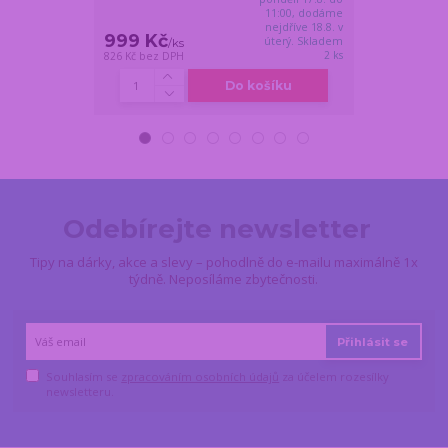
11:00, dodáme
nejdříve 18.8. v
999 Kč
669 Kč
úterý. Skladem
/
ks
/
ks
2 ks
826 Kč
bez DPH
553 Kč
bez DPH
Do košíku
Odebírejte newsletter
Tipy na dárky, akce a slevy – pohodlně do e-mailu maximálně 1x
týdně. Neposíláme zbytečnosti.
Přihlásit se
Souhlasím se
zpracováním osobních údajů
za účelem rozesílky
newsletteru.