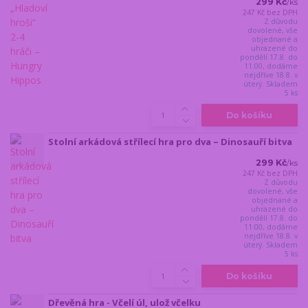
299 Kč
/
ks
247 Kč
bez DPH
Z důvodu
dovolené, vše
objednané a
uhrazené do
pondělí 17.8. do
11:00, dodáme
nejdříve 18.8. v
úterý. Skladem
5 ks
Do košíku
Stolní arkádová střílecí hra pro dva – Dinosauří bitva
299 Kč
/
ks
247 Kč
bez DPH
Z důvodu
dovolené, vše
objednané a
uhrazené do
pondělí 17.8. do
11:00, dodáme
nejdříve 18.8. v
úterý. Skladem
5 ks
Do košíku
Dřevěná hra - Včelí úl, ulož včelku