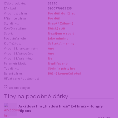
Číslo produktu:
33570
EAN kód:
5900779953635
Vhodnost dárku:
Pro děti do 12 let
Příjemce dárku:
Pro děti
Styl dárku:
Hravý / Zábavný
Koníčky a zájmy:
Dětský svět
Sport:
Nezájem o sport
Povolání a role:
Jako mimino
K příležitosti:
Svátek / Jmeniny
Vhodné k narozeninám:
Ano
Vhodné k Vánocům:
Ano
Vhodné k Valentýnu:
Ne
Parametr Motiv:
Nepřiřazeno
Typ dárku:
Stolní a párty hry
Balení dárku:
Běžný komerční obal
Hlídat cenu / dostupnost
Do oblíbených
Tipy na podobné dárky
Arkádová hra „Hladoví hroši“ 2-4 hráči – Hungry
Hippos