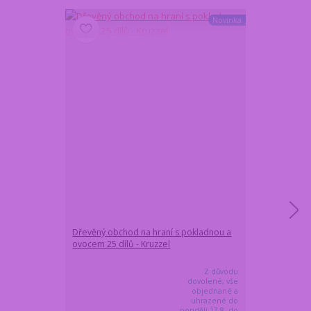
Novinka
Dřevěný obchod na hraní s pokladnou a
Dřevěná dětsk
ovocem 25 dílů - Kruzzel
v kosmetické t
kadeřnice i viz
Z důvodu
dovolené, vše
objednané a
uhrazené do
pondělí 17.8. do