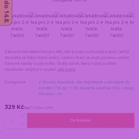
Zábavná interaktivní hra pro děti, která rozproudí každý pokoj! Tančící
stonožka se hýbe všemi směry, zatímco hráči se snaží pinzetou umístit
barevné kuličky na její nožky. Skvělý dárek, který rozvíjí postřeh,
obratnost i smysl pro soutěž!
celý popis
Dostupnost
Z důvodu dovolené, vše objednané a uhrazené do
pondělí 17.8. do 11:00, dodáme nejdříve 18.8. v úterý.
Skladem 1 ks
329 Kč
/
ks
272 Kč
bez DPH
Do košíku