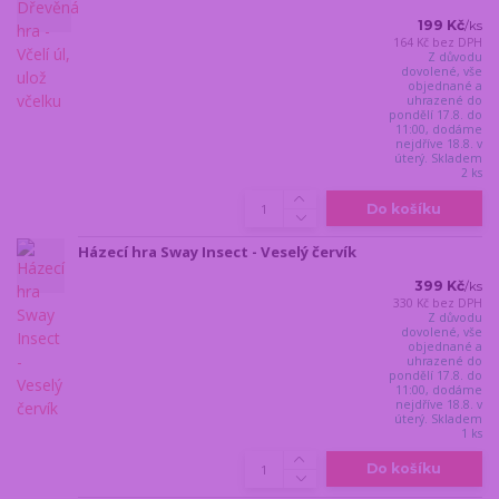
199 Kč
/
ks
164 Kč
bez DPH
Z důvodu
dovolené, vše
objednané a
uhrazené do
pondělí 17.8. do
11:00, dodáme
nejdříve 18.8. v
úterý. Skladem
2 ks
Do košíku
Házecí hra Sway Insect - Veselý červík
399 Kč
/
ks
330 Kč
bez DPH
Z důvodu
dovolené, vše
objednané a
uhrazené do
pondělí 17.8. do
11:00, dodáme
nejdříve 18.8. v
úterý. Skladem
1 ks
Do košíku