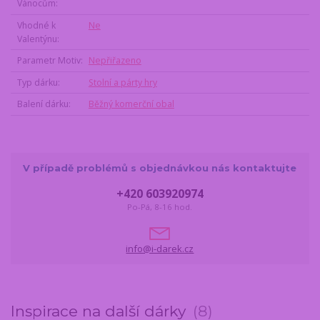
Vánocům
Vhodné k
Ne
Valentýnu
Parametr Motiv
Nepřiřazeno
Typ dárku
Stolní a párty hry
Balení dárku
Běžný komerční obal
V případě problémů s objednávkou nás kontaktujte
+420 603920974
Po-Pá, 8-16 hod.
info@i-darek.cz
Inspirace na další dárky
8