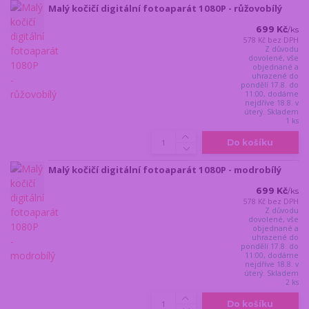
Malý kočičí digitální fotoaparát 1080P - růžovobílý
699 Kč
/
ks
578 Kč
bez DPH
Z důvodu
dovolené, vše
objednané a
uhrazené do
pondělí 17.8. do
11:00, dodáme
nejdříve 18.8. v
úterý. Skladem
1 ks
Do košíku
Malý kočičí digitální fotoaparát 1080P - modrobílý
699 Kč
/
ks
578 Kč
bez DPH
Z důvodu
dovolené, vše
objednané a
uhrazené do
pondělí 17.8. do
11:00, dodáme
nejdříve 18.8. v
úterý. Skladem
2 ks
Do košíku