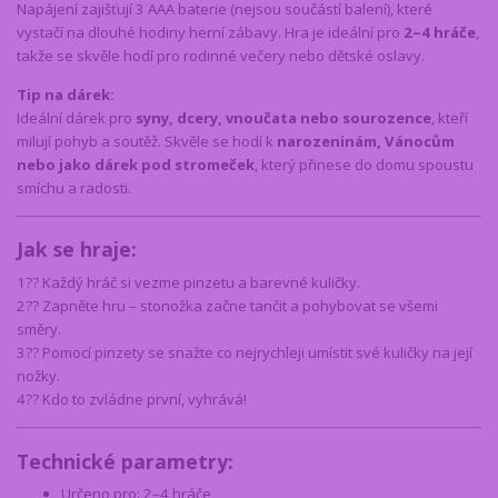
Napájení zajišťují 3 AAA baterie (nejsou součástí balení), které
vystačí na dlouhé hodiny herní zábavy. Hra je ideální pro
2–4 hráče
,
takže se skvěle hodí pro rodinné večery nebo dětské oslavy.
Tip na dárek:
Ideální dárek pro
syny, dcery, vnoučata nebo sourozence
, kteří
milují pohyb a soutěž. Skvěle se hodí k
narozeninám, Vánocům
nebo jako dárek pod stromeček
, který přinese do domu spoustu
smíchu a radosti.
Jak se hraje:
1?? Každý hráč si vezme pinzetu a barevné kuličky.
2?? Zapněte hru – stonožka začne tančit a pohybovat se všemi
směry.
3?? Pomocí pinzety se snažte co nejrychleji umístit své kuličky na její
nožky.
4?? Kdo to zvládne první, vyhrává!
Technické parametry:
Určeno pro: 2–4 hráče