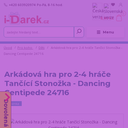
+420 603920974
Po-Pá, 8-16 hod.
0
0,00 Kč
Menu
Úvod
Pro koho
Děti
Arkádová hra pro 2-4 hráče Tančící Stonožka -
Dancing Centipede 24716
Arkádová hra pro 2-4 hráče
Tančící Stonožka - Dancing
Centipede 24716
Dovolená do 14.8.
Novinka