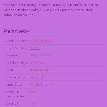
Arkádová hra Dancing Centipede přináší pohyb, smích i soutěž do
každého dětského pokoje. Skvělý dárek pro malé hráče, který
zabaví celou rodinu!
Parametry
Vhodnost dárku
Pro děti do 12 let
Příjemce dárku
Pro děti
Styl dárku
Hravý / Zábavný
Koníčky a zájmy
Dětský svět
Sport
Nezájem o sport
Povolání a role
Jako mimino
K příležitosti
Svátek / Jmeniny
Vhodné k
Ano
narozeninám
Vhodné k
Ano