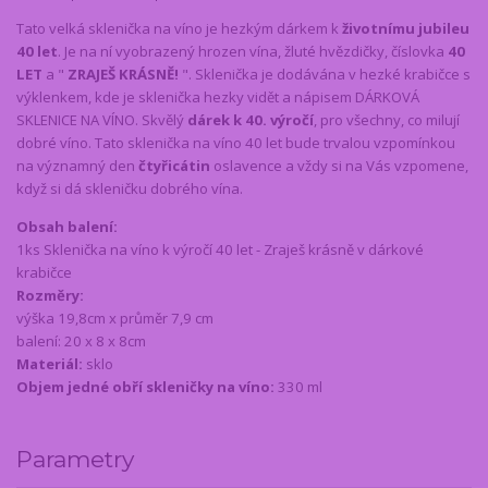
Tato velká sklenička na víno je hezkým dárkem k
životnímu jubileu
40 let
. Je na ní vyobrazený hrozen vína, žluté hvězdičky, číslovka
40
LET
a "
ZRAJEŠ KRÁSNĚ!
". Sklenička je dodávána v hezké krabičce s
výklenkem, kde je sklenička hezky vidět a nápisem DÁRKOVÁ
SKLENICE NA VÍNO. Skvělý
dárek k 40. výročí
, pro všechny, co milují
dobré víno. Tato sklenička na víno 40 let bude trvalou vzpomínkou
na významný den
čtyřicátin
oslavence a vždy si na Vás vzpomene,
když si dá skleničku dobrého vína.
Obsah balení:
1ks Sklenička na víno k výročí 40 let - Zraješ krásně v dárkové
krabičce
Rozměry:
výška 19,8cm x průměr 7,9 cm
balení: 20 x 8 x 8cm
Materiál:
sklo
Objem jedné obří skleničky na víno:
330 ml
Parametry