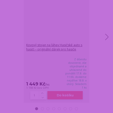
Kovový stojan na láhev Hasičské auto s
Dárková láhev 
hasiči – originální dárek pro hasiče
HASIČSKÉ AUTO
Z důvodu
dovolené, vše
objednané a
uhrazené do
pondělí 17.8. do
11:00, dodáme
nejdříve 18.8. v
1 449 Kč
1 359 Kč
úterý. Skladem
/
ks
/
k
1 ks
1 198 Kč
bez DPH
1 123 Kč
bez DP
Do košíku