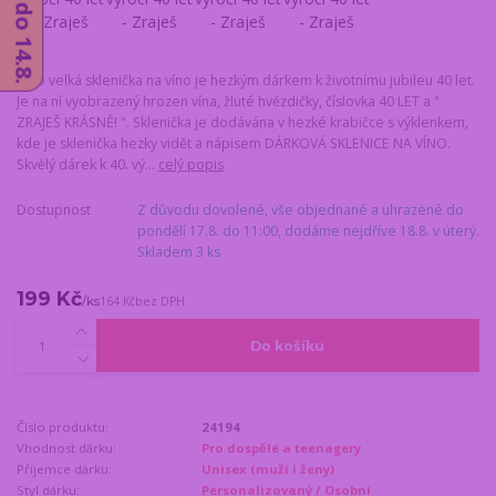
Tato velká sklenička na víno je hezkým dárkem k životnímu jubileu 40 let.
Je na ní vyobrazený hrozen vína, žluté hvězdičky, číslovka 40 LET a "
ZRAJEŠ KRÁSNĚ! ". Sklenička je dodávána v hezké krabičce s výklenkem,
kde je sklenička hezky vidět a nápisem DÁRKOVÁ SKLENICE NA VÍNO.
Skvělý dárek k 40. vý...
celý popis
Dostupnost
Z důvodu dovolené, vše objednané a uhrazené do
pondělí 17.8. do 11:00, dodáme nejdříve 18.8. v úterý.
Skladem 3 ks
199 Kč
/
ks
164 Kč
bez DPH
Do košíku
Číslo produktu:
24194
Vhodnost dárku:
Pro dospělé a teenagery
Příjemce dárku:
Unisex (muži i ženy)
Styl dárku:
Personalizovaný / Osobní