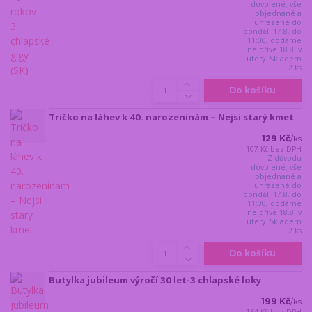
dovolené, vše
objednané a
uhrazené do
pondělí 17.8. do
11:00, dodáme
nejdříve 18.8. v
úterý. Skladem
2 ks
Do košíku
Tričko na láhev k 40. narozeninám – Nejsi starý kmet
129 Kč
/
ks
107 Kč
bez DPH
Z důvodu
dovolené, vše
objednané a
uhrazené do
pondělí 17.8. do
11:00, dodáme
nejdříve 18.8. v
úterý. Skladem
2 ks
Do košíku
Butylka jubileum výročí 30 let-3 chlapské loky
199 Kč
/
ks