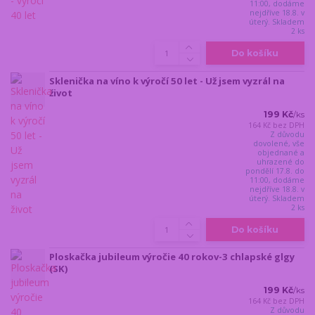
11:00, dodáme
nejdříve 18.8. v
úterý. Skladem
2 ks
Do košíku
Sklenička na víno k výročí 50 let - Už jsem vyzrál na
život
199 Kč
/
ks
164 Kč
bez DPH
Z důvodu
dovolené, vše
objednané a
uhrazené do
pondělí 17.8. do
11:00, dodáme
nejdříve 18.8. v
úterý. Skladem
2 ks
Do košíku
Ploskačka jubileum výročie 40 rokov-3 chlapské glgy
(SK)
199 Kč
/
ks
164 Kč
bez DPH
Z důvodu