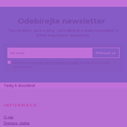
Odebírejte newsletter
Tipy na dárky, akce a slevy – pohodlně do e-mailu maximálně 1x
týdně. Neposíláme zbytečnosti.
Přihlásit se
Souhlasím se
zpracováním osobních údajů
za účelem rozesílky
newsletteru.
Texty k dovolené
INFORMACE
O nás
Doprava, platba