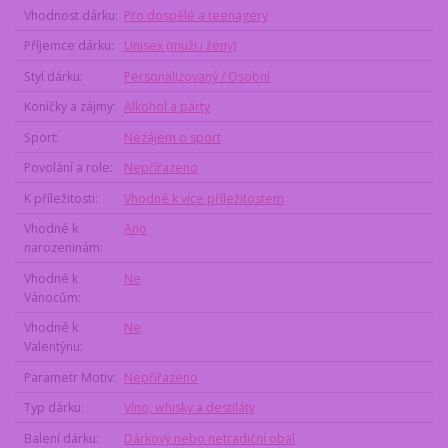
Vhodnost dárku
Pro dospělé a teenagery
Příjemce dárku
Unisex (muži i ženy)
Styl dárku
Personalizovaný / Osobní
Koníčky a zájmy
Alkohol a párty
Sport
Nezájem o sport
Povolání a role
Nepřířazeno
K příležitosti
Vhodné k více příležitostem
Vhodné k
Ano
narozeninám
Vhodné k
Ne
Vánocům
Vhodné k
Ne
Valentýnu
Parametr Motiv
Nepřiřazeno
Typ dárku
Víno, whisky a destiláty
Balení dárku
Dárkový nebo netradiční obal