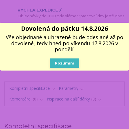
RYCHLÁ EXPEDICE ⚡
Objednávky do 11:00 odesíláme v pracovní dny ještě dnes
100% VLASTNÍ SKLAD 📦
Dovolená do pátku 14.8.2026
Všechno, co vidíte, opravdu máme
Vše objednané a uhrazené bude odeslané až po
5000 VÝDEJNÍCH MÍST
dovolené, tedy hned po víkendu 17.8.2026 v
Do 1–2 pracovních dnů k vyzvednutí
pondělí.
🎁 14 LET NA TRHU
V dárcích se fakt vyznáme
Rozumím
Kompletní specifikace
Parametry
Komentáře
0
Inspirace na další dárky
8
Kompletní specifikace