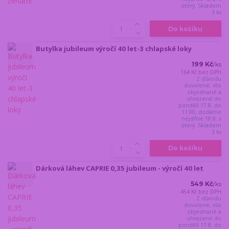
úterý. Skladem
3 ks
Do košíku
Butylka jubileum výročí 40 let-3 chlapské loky
199 Kč
/
ks
164 Kč
bez DPH
Z důvodu
dovolené, vše
objednané a
uhrazené do
pondělí 17.8. do
11:00, dodáme
nejdříve 18.8. v
úterý. Skladem
3 ks
Do košíku
Dárková láhev CAPRIE 0,35 jubileum - výročí 40 let
549 Kč
/
ks
454 Kč
bez DPH
Z důvodu
dovolené, vše
objednané a
uhrazené do
pondělí 17.8. do