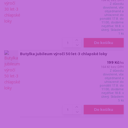
164 Kč
bez DPH
Z důvodu
dovolené, vše
objednané a
uhrazené do
pondělí 17.8. do
11:00, dodáme
nejdříve 18.8. v
úterý. Skladem
1 ks
Do košíku
Butylka jubileum výročí 50 let-3 chlapské loky
199 Kč
/
ks
164 Kč
bez DPH
Z důvodu
dovolené, vše
objednané a
uhrazené do
pondělí 17.8. do
11:00, dodáme
nejdříve 18.8. v
úterý. Skladem
5 ks
Do košíku