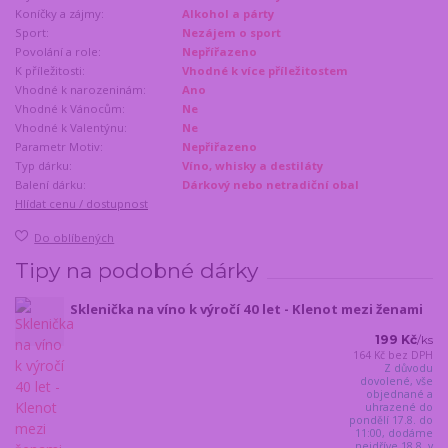
Koníčky a zájmy:
Alkohol a párty
Sport:
Nezájem o sport
Povolání a role:
Nepřířazeno
K příležitosti:
Vhodné k více příležitostem
Vhodné k narozeninám:
Ano
Vhodné k Vánocům:
Ne
Vhodné k Valentýnu:
Ne
Parametr Motiv:
Nepřiřazeno
Typ dárku:
Víno, whisky a destiláty
Balení dárku:
Dárkový nebo netradiční obal
Hlídat cenu / dostupnost
Do oblíbených
Tipy na podobné dárky
Sklenička na víno k výročí 40 let - Klenot mezi ženami
199 Kč
/
ks
164 Kč
bez DPH
Z důvodu
dovolené, vše
objednané a
uhrazené do
pondělí 17.8. do
11:00, dodáme
nejdříve 18.8. v