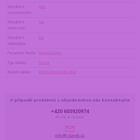
Vhodné k
Ano
narozeninám
Vhodné k
Ne
Vánocům
Vhodné k
Ne
Valentýnu
Parametr Motiv
Nepřiřazeno
Typ dárku
Trička
Balení dárku
Běžný komerční obal
V případě problémů s objednávkou nás kontaktujte
+420 603920974
Po-Pá, 8-16 hod.
info@i-darek.cz