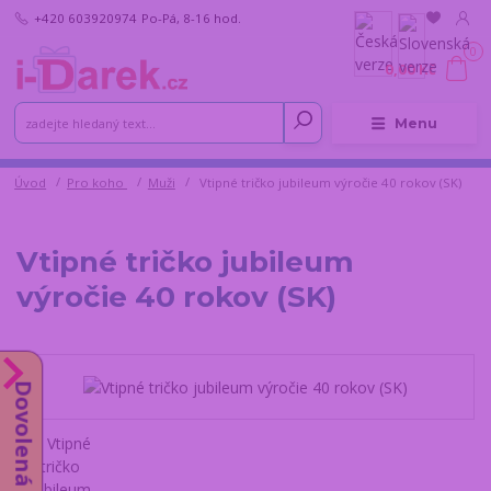
+420 603920974
Po-Pá, 8-16 hod.
0
0,00 Kč
Menu
Úvod
Pro koho
Muži
Vtipné tričko jubileum výročie 40 rokov (SK)
Vtipné tričko jubileum
výročie 40 rokov (SK)
Dovolená do 14.8.