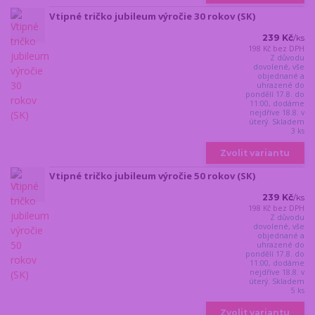
Vtipné tričko jubileum výročie 30 rokov (SK)
239 Kč
/
ks
198 Kč
bez DPH
Z důvodu
dovolené, vše
objednané a
uhrazené do
pondělí 17.8. do
11:00, dodáme
nejdříve 18.8. v
úterý. Skladem
3 ks
Zvolit variantu
Vtipné tričko jubileum výročie 50 rokov (SK)
239 Kč
/
ks
198 Kč
bez DPH
Z důvodu
dovolené, vše
objednané a
uhrazené do
pondělí 17.8. do
11:00, dodáme
nejdříve 18.8. v
úterý. Skladem
5 ks
Zvolit variantu