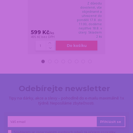
Z důvodu
dovolené, vše
objednané a
uhrazené do
pondělí 17.8. do
11:00, dodáme
nejdříve 18.8. v
599 Kč
549 Kč
úterý. Skladem
/
ks
/
ks
2 ks
495 Kč
bez DPH
454 Kč
bez DPH
Do košíku
Odebírejte newsletter
Tipy na dárky, akce a slevy – pohodlně do e-mailu maximálně 1x
týdně. Neposíláme zbytečnosti.
Přihlásit se
Souhlasím se
zpracováním osobních údajů
za účelem rozesílky