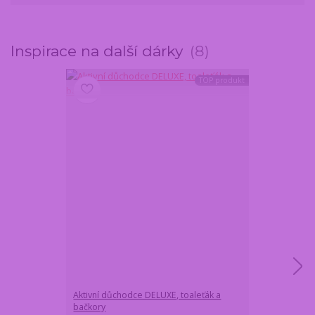
Inspirace na další dárky
8
TOP produkt
Aktivní důchodce DELUXE, toaleťák a
Dárková láhev 
bačkory
výročí 40 let