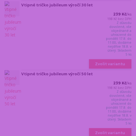
Vtipné tričko jubileum výročí 30 let
239 Kč
/
ks
198 Kč
bez DPH
Z důvodu
dovolené, vše
objednané a
uhrazené do
pondělí 17.8. do
11:00, dodáme
nejdříve 18.8. v
úterý. Skladem
5 ks
Zvolit variantu
Vtipné tričko jubileum výročí 50 let
239 Kč
/
ks
198 Kč
bez DPH
Z důvodu
dovolené, vše
objednané a
uhrazené do
pondělí 17.8. do
11:00, dodáme
nejdříve 18.8. v
úterý. Skladem
5 ks
Zvolit variantu