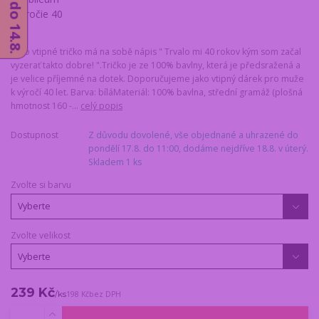
Toto vtipné tričko má na sobě nápis " Trvalo mi 40 rokov kým som začal
vyzerať takto dobre! ".Tričko je ze 100% bavlny, která je předsražená a
je velice příjemné na dotek. Doporučujeme jako vtipný dárek pro muže
k výročí 40 let. Barva: bíláMateriál: 100% bavlna, střední gramáž (plošná
hmotnost 160 -...
celý popis
Dostupnost
Z důvodu dovolené, vše objednané a uhrazené do
pondělí 17.8. do 11:00, dodáme nejdříve 18.8. v úterý.
Skladem 1 ks
Zvolte si barvu
Zvolte velikost
239 Kč
/
ks
198 Kč
bez DPH