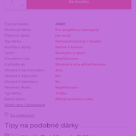
Do košíku
Číslo produktu:
24081
Vhodnost dárku:
Pro dospělé a teenagery
Příjemce dárku:
Jen muži
Styl dárku:
Personalizovaný / Osobní
Koníčky a zájmy:
Satira a humor
Sport:
Nezájem o sport
Povolání a role:
Nepřířazeno
K příležitosti:
Vhodné k více příležitostem
Vhodné k narozeninám:
Ano
Vhodné k Vánocům:
Ne
Vhodné k Valentýnu:
Ne
Parametr Motiv:
Nepřiřazeno
Typ dárku:
Trička
Balení dárku:
Běžný komerční obal
Hlídat cenu / dostupnost
Do oblíbených
Tipy na podobné dárky