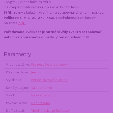
165g/m2), je bez bočních švů a
má dvojité prošití výstřihu, rukávů a dolního lemu
Střih:
rovný s kulatým výstřihem a se zpevňující ramenní páskou
Velikost: S, M, L, XL, XXL, XXXL
( podrobnosti k velikostem
nalznete
ZDE
)
Požadovanou velikost je nutné si vždy zvolit v rozbalovací
nabídce nahoře vedle obrázku
před objednáním !!!
Parametry
Vhodnost dárku
Pro dospělé a teenagery
Příjemce dárku
Jen muži
Styl dárku
Personalizovaný / Osobní
Koníčky a zájmy
Satira a humor
Sport
Nezájem o sport
Povolání a role
Nepřířazeno
K příležitosti
Vhodné k více příležitostem