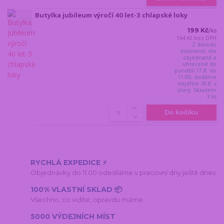
Butylka jubileum výročí 40 let-3 chlapské loky
199 Kč
/
ks
164 Kč
bez DPH
Z důvodu
dovolené, vše
objednané a
uhrazené do
pondělí 17.8. do
11:00, dodáme
nejdříve 18.8. v
úterý. Skladem
3 ks
Do košíku
RYCHLÁ EXPEDICE ⚡
Objednávky do 11:00 odesíláme v pracovní dny ještě dnes
100% VLASTNÍ SKLAD 📦
Všechno, co vidíte, opravdu máme
5000 VÝDEJNÍCH MÍST