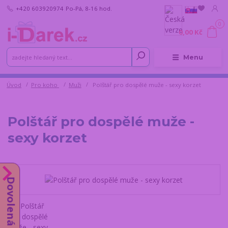
+420 603920974
Po-Pá, 8-16 hod.
0
0,00 Kč
Menu
Úvod
Pro koho
Muži
Polštář pro dospělé muže - sexy korzet
Polštář pro dospělé muže -
sexy korzet
Dovolená do 14.8.