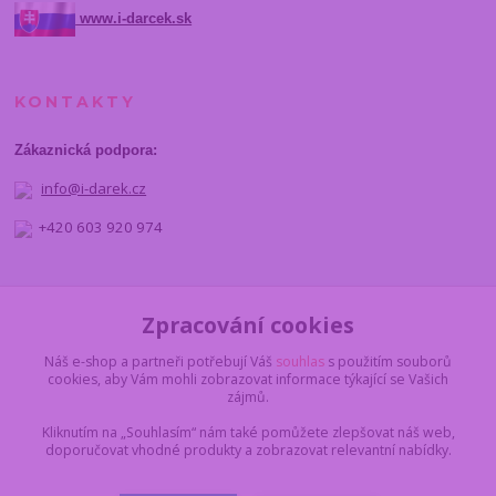
www.i-darcek.sk
KONTAKTY
Zákaznická podpora:
info@i-darek.cz
+420 603 920 974
NAJDETE NÁS
Zpracování cookies
Náš e-shop a partneři potřebují Váš
souhlas
s použitím souborů
cookies, aby Vám mohli zobrazovat informace týkající se Vašich
zájmů.
Kliknutím na „Souhlasím“ nám také pomůžete zlepšovat náš web,
doporučovat vhodné produkty a zobrazovat relevantní nabídky.