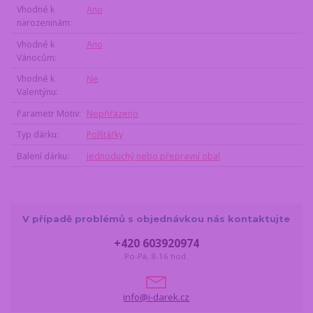
Vhodné k
Ano
narozeninám
Vhodné k
Ano
Vánocům
Vhodné k
Ne
Valentýnu
Parametr Motiv
Nepřiřazeno
Typ dárku
Polštářky
Balení dárku
Jednoduchý nebo přepravní obal
V případě problémů s objednávkou nás kontaktujte
+420 603920974
Po-Pá, 8-16 hod.
info@i-darek.cz