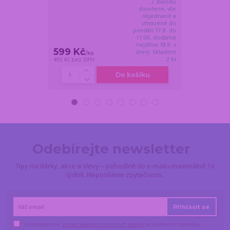
Z důvodu
dovolené, vše
objednané a
uhrazené do
pondělí 17.8. do
11:00, dodáme
nejdříve 18.8. v
599 Kč
459 Kč
úterý. Skladem
/
ks
/
ks
2 ks
495 Kč
bez DPH
379 Kč
bez DPH
Do košíku
Odebírejte newsletter
Tipy na dárky, akce a slevy – pohodlně do e-mailu maximálně 1x
týdně. Neposíláme zbytečnosti.
Přihlásit se
Souhlasím se
zpracováním osobních údajů
za účelem rozesílky