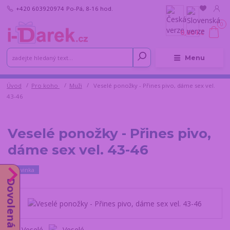
+420 603920974
Po-Pá, 8-16 hod.
0
0,00 Kč
Menu
Úvod
Pro koho
Muži
Veselé ponožky - Přines pivo, dáme sex vel.
43-46
Veselé ponožky - Přines pivo,
dáme sex vel. 43-46
Novinka
Dovolená do 14.8.