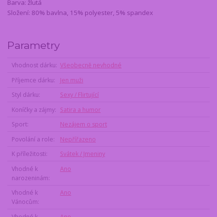
Barva: žlutá
Složení: 80% bavlna, 15% polyester, 5% spandex
Parametry
Vhodnost dárku
Všeobecně nevhodné
Příjemce dárku
Jen muži
Styl dárku
Sexy / Flirtující
Koníčky a zájmy
Satira a humor
Sport
Nezájem o sport
Povolání a role
Nepřířazeno
K příležitosti
Svátek / Jmeniny
Vhodné k
Ano
narozeninám
Vhodné k
Ano
Vánocům
Vhodné k
Ano