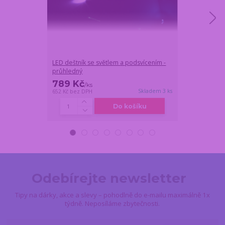
LED deštník se světlem a podsvícením -
Uzamykatelná 
průhledný
kufříku – perl
789 Kč
399 Kč
/
ks
/
ks
Skladem 3 ks
652 Kč
bez DPH
330 Kč
bez DPH
Do košíku
Odebírejte newsletter
Tipy na dárky, akce a slevy – pohodlně do e-mailu maximálně 1x
týdně. Neposíláme zbytečnosti.