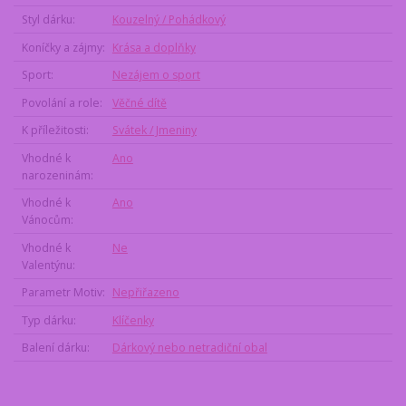
Styl dárku
Kouzelný / Pohádkový
Koníčky a zájmy
Krása a doplňky
Sport
Nezájem o sport
Povolání a role
Věčné dítě
K příležitosti
Svátek / Jmeniny
Vhodné k
Ano
narozeninám
Vhodné k
Ano
Vánocům
Vhodné k
Ne
Valentýnu
Parametr Motiv
Nepřiřazeno
Typ dárku
Klíčenky
Balení dárku
Dárkový nebo netradiční obal