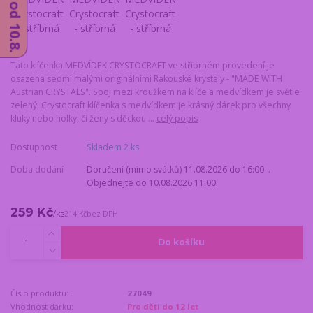
Tato klíčenka MEDVÍDEK CRYSTOCRAFT ve střibrném provedení je
osazena sedmi malými originálními Rakouské krystaly - "MADE WITH
Austrian CRYSTALS". Spoj mezi kroužkem na klíče a medvídkem je světle
zelený. Crystocraft klíčenka s medvídkem je krásný dárek pro všechny
kluky nebo holky, či ženy s děckou ...
celý popis
Dostupnost
Skladem 2 ks
Doba dodání
Doručení (mimo svátků) 11.08.2026 do 16:00. .
Objednejte do 10.08.2026 11:00.
259 Kč
/
ks
214 Kč
bez DPH
Do košíku
Číslo produktu:
27049
Vhodnost dárku:
Pro děti do 12 let