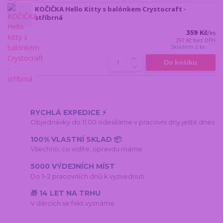
KOČIČKA Hello Kitty s balónkem Crystocraft -
stříbrná
359 Kč
/
ks
297 Kč
bez DPH
Skladem 2 ks
Do košíku
RYCHLÁ EXPEDICE ⚡
Objednávky do 11:00 odesíláme v pracovní dny ještě dnes
100% VLASTNÍ SKLAD 📦
Všechno, co vidíte, opravdu máme
5000 VÝDEJNÍCH MÍST
Do 1–2 pracovních dnů k vyzvednutí
🎁 14 LET NA TRHU
V dárcích se fakt vyznáme