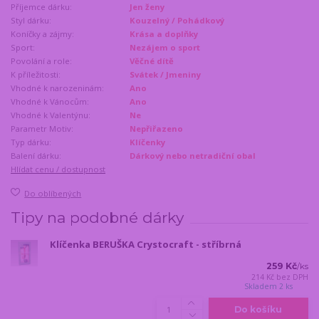
Příjemce dárku:
Jen ženy
Styl dárku:
Kouzelný / Pohádkový
Koníčky a zájmy:
Krása a doplňky
Sport:
Nezájem o sport
Povolání a role:
Věčné dítě
K příležitosti:
Svátek / Jmeniny
Vhodné k narozeninám:
Ano
Vhodné k Vánocům:
Ano
Vhodné k Valentýnu:
Ne
Parametr Motiv:
Nepřiřazeno
Typ dárku:
Klíčenky
Balení dárku:
Dárkový nebo netradiční obal
Hlídat cenu / dostupnost
Do oblíbených
Tipy na podobné dárky
Klíčenka BERUŠKA Crystocraft - stříbrná
259 Kč
/
ks
214 Kč
bez DPH
Skladem 2 ks
Do košíku