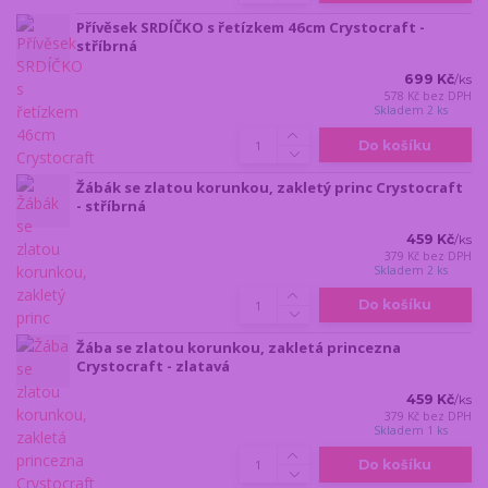
Přívěsek SRDÍČKO s řetízkem 46cm Crystocraft -
stříbrná
699 Kč
/
ks
578 Kč
bez DPH
Skladem 2 ks
Do košíku
Žábák se zlatou korunkou, zakletý princ Crystocraft
- stříbrná
459 Kč
/
ks
379 Kč
bez DPH
Skladem 2 ks
Do košíku
Žába se zlatou korunkou, zakletá princezna
Crystocraft - zlatavá
459 Kč
/
ks
379 Kč
bez DPH
Skladem 1 ks
Do košíku