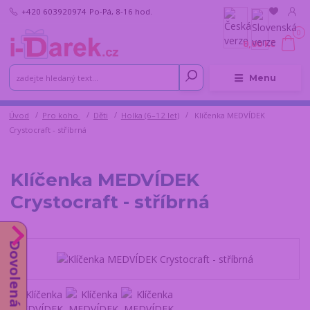
+420 603920974
Po-Pá, 8-16 hod.
0
0,00 Kč
Menu
Úvod
Pro koho
Děti
Holka (6–12 let)
Klíčenka MEDVÍDEK
Crystocraft - stříbrná
Klíčenka MEDVÍDEK
Crystocraft - stříbrná
Dovolená od 10.8.