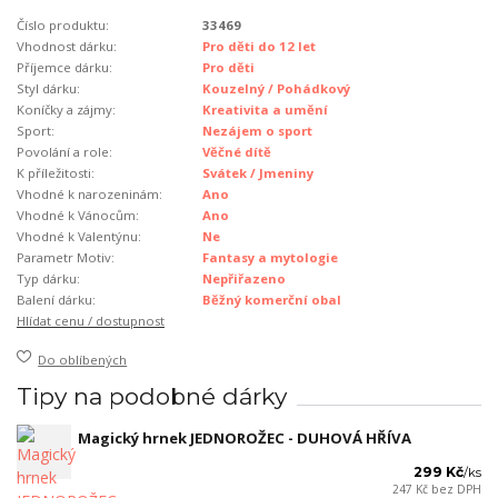
Číslo produktu:
33469
Vhodnost dárku:
Pro děti do 12 let
Příjemce dárku:
Pro děti
Styl dárku:
Kouzelný / Pohádkový
Koníčky a zájmy:
Kreativita a umění
Sport:
Nezájem o sport
Povolání a role:
Věčné dítě
K příležitosti:
Svátek / Jmeniny
Vhodné k narozeninám:
Ano
Vhodné k Vánocům:
Ano
Vhodné k Valentýnu:
Ne
Parametr Motiv:
Fantasy a mytologie
Typ dárku:
Nepřiřazeno
Balení dárku:
Běžný komerční obal
Hlídat cenu / dostupnost
Do oblíbených
Tipy na podobné dárky
Magický hrnek JEDNOROŽEC - DUHOVÁ HŘÍVA
299 Kč
/
ks
247 Kč
bez DPH