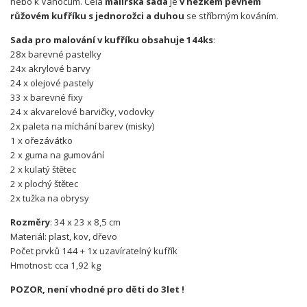
nebo k Vánocům. Celá
malířská sada
je
v hezkém pevném
růžovém kufříku s jednorožci a duhou
se stříbrným kováním.
Sada pro malování v kufříku obsahuje 144ks
:
28x barevné pastelky
24x akrylové barvy
24 x olejové pastely
33 x barevné fixy
24 x akvarelové barvičky, vodovky
2x paleta na míchání barev (misky)
1 x ořezávátko
2 x guma na gumování
2 x kulatý štětec
2 x plochý štětec
2x tužka na obrysy
Rozměry
: 34 x 23 x 8,5 cm
Materiál: plast, kov, dřevo
Počet prvků 144 + 1x uzavíratelný kufřík
Hmotnost: cca 1,92 kg
POZOR, není vhodné pro děti do 3let !