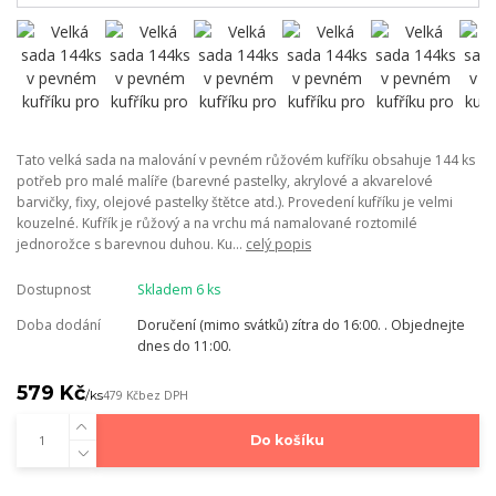
Tato velká sada na malování v pevném růžovém kufříku obsahuje 144 ks
potřeb pro malé malíře (barevné pastelky, akrylové a akvarelové
barvičky, fixy, olejové pastelky štětce atd.). Provedení kufříku je velmi
kouzelné. Kufřík je růžový a na vrchu má namalované roztomilé
jednorožce s barevnou duhou. Ku...
celý popis
Dostupnost
Skladem 6 ks
Doba dodání
Doručení (mimo svátků) zítra do 16:00. . Objednejte
dnes do 11:00.
579 Kč
/
ks
479 Kč
bez DPH
Do košíku