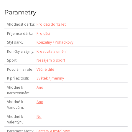
Parametry
Vhodnost dárku
Pro děti do 12 let
Příjemce dárku
Pro děti
Styl dárku
Kouzelný / Pohádkový
Koníčky a zájmy
Kreativita a umění
Sport
Nezájem o sport
Povolání a role
Věčné dítě
K příležitosti
Svátek / Jmeniny
Vhodné k
Ano
narozeninám
Vhodné k
Ano
Vánocům
Vhodné k
Ne
Valentýnu
Parametr Motiv
Fantasy a mytologie