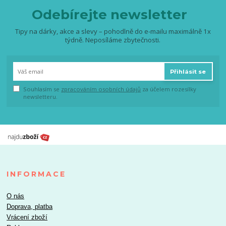
Odebírejte newsletter
Tipy na dárky, akce a slevy – pohodlně do e-mailu maximálně 1x
týdně. Neposíláme zbytečnosti.
Přihlásit se
Souhlasím se
zpracováním osobních údajů
za účelem rozesílky
newsletteru.
INFORMACE
O nás
Doprava, platba
Vrácení zboží