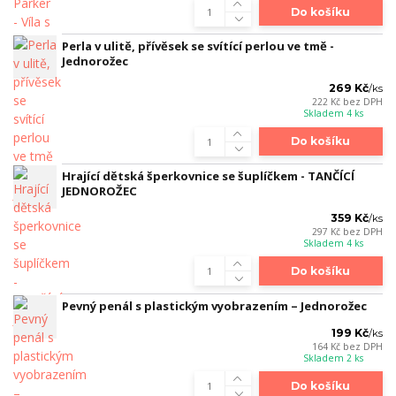
Do košíku
Perla v ulitě, přívěsek se svítící perlou ve tmě -
Jednorožec
269 Kč
/
ks
222 Kč
bez DPH
Skladem 4 ks
Do košíku
Hrající dětská šperkovnice se šuplíčkem - TANČÍCÍ
JEDNOROŽEC
359 Kč
/
ks
297 Kč
bez DPH
Skladem 4 ks
Do košíku
Pevný penál s plastickým vyobrazením – Jednorožec
199 Kč
/
ks
164 Kč
bez DPH
Skladem 2 ks
Do košíku