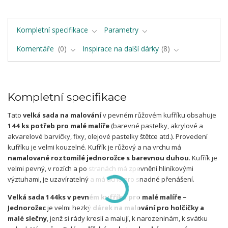
Kompletní specifikace
Parametry
Komentáře
0
Inspirace na další dárky
8
Kompletní specifikace
Tato
velká sada na malování
v pevném růžovém kufříku obsahuje
144 ks potřeb pro malé malíře
(barevné pastelky, akrylové a
akvarelové barvičky, fixy, olejové pastelky štětce atd.). Provedení
kufříku je velmi kouzelné. Kufřík je růžový a na vrchu má
namalované roztomilé jednorožce s barevnou duhou
. Kufřík je
velmi pevný, v rozích a po stranách má zpevnění hliníkovými
výztuhami, je uzavíratelný a má ucho pro snadné přenášení.
Velká sada 144ks v pevném kufříku pro malé malíře –
Jednorožec
je velmi hezký
dárek na malování pro holčičky a
malé slečny
, jenž si rády kreslí a malují, k narozeninám, k svátku