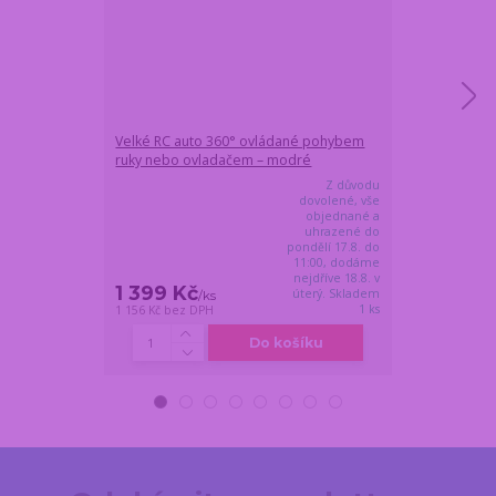
Velké RC auto 360° ovládané pohybem
Automat na lov
ruky nebo ovladačem – modré
27,5x35,5x25,
Z důvodu
dovolené, vše
objednané a
uhrazené do
pondělí 17.8. do
11:00, dodáme
nejdříve 18.8. v
1 399 Kč
1 299 Kč
úterý. Skladem
/
ks
/
1 ks
1 156 Kč
bez DPH
1 074 Kč
bez DP
Do košíku