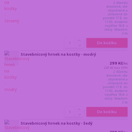
Z důvodu
dovolené, vše
objednané a
uhrazené do
pondělí 17.8. do
11:00, dodáme
nejdříve 18.8. v
úterý. Skladem
3 ks
Do košíku
Stavebnicový hrnek na kostky - modrý
299 Kč
/
ks
247 Kč
bez DPH
Z důvodu
dovolené, vše
objednané a
uhrazené do
pondělí 17.8. do
11:00, dodáme
nejdříve 18.8. v
úterý. Skladem
2 ks
Do košíku
Stavebnicový hrnek na kostky - šedý