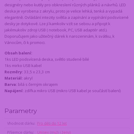
designéry nebo kutily pro obkreslení různých plánků a návrhů. LED
deska je vyrobena z akrylu, proto je velice lehká, tenká a vypadá
elegantně. Ovládání intezity světla a zapínání a vypínání podsvícené
desky je dotykové. Lze jí kamkoliv vzít se sebou a připojit k
jakémukoliv zdroji USB ( notebook, PC, USB adaptér atd.).
Doporučujem jako užitečný dárek k narozeninám, k svátku, k
Vánocům, či k promoci.
Obsah balení:
1ks LED podsvícená deska, světlo studené bílé
1ks mirko USB kabel
Rozměry:
33,5 x 23,3 cm
Materiál:
akryl
Barva:
bílá s černým okrajem
Napájení:
zdířka mikro USB (mikro USB kabel je součástí balení)
Parametry
Vhodnost dárku
Pro děti do 12 let
Příjemce dárku
Unisex (muži i ženy)