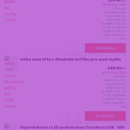
299 Kč
/
ks
247 Kč
bez DPH
Z důvodu
dovolené, vše
objednané a
uhrazené do
pondělí 17.8. do
11:00, dodáme
nejdříve 18.8. v
úterý. Skladem
3 ks
Do košíku
Velká sada 81ks v dřevěném kufříku pro malé malíře
499 Kč
/
ks
412 Kč
bez DPH
Z důvodu
dovolené, vše
objednané a
uhrazené do
pondělí 17.8. do
11:00, dodáme
nejdříve 18.8. v
úterý. Skladem
2 ks
Do košíku
Reproduktory s LED podsvícenou fontánou USB - bílé