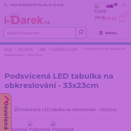
+420 603920974
Po-Pá, 8-16 hod.
0
0,00 Kč
Menu
Úvod
Pro koho
Děti
Holčička (3–6 let)
Podsvícená LED tabulka na
obkreslování - 33x23cm
Podsvícená LED tabulka na
obkreslování - 33x23cm
Dovolená do 14.8.