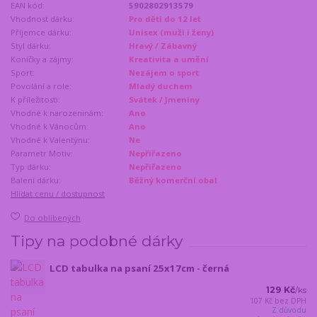
EAN kód:
5902802913579
Vhodnost dárku:
Pro děti do 12 let
Příjemce dárku:
Unisex (muži i ženy)
Styl dárku:
Hravý / Zábavný
Koníčky a zájmy:
Kreativita a umění
Sport:
Nezájem o sport
Povolání a role:
Mladý duchem
K příležitosti:
Svátek / Jmeniny
Vhodné k narozeninám:
Ano
Vhodné k Vánocům:
Ano
Vhodné k Valentýnu:
Ne
Parametr Motiv:
Nepřiřazeno
Typ dárku:
Nepřiřazeno
Balení dárku:
Běžný komerční obal
Hlídat cenu / dostupnost
Do oblíbených
Tipy na podobné dárky
LCD tabulka na psaní 25x17cm - černá
129 Kč
/
ks
107 Kč
bez DPH
Z důvodu