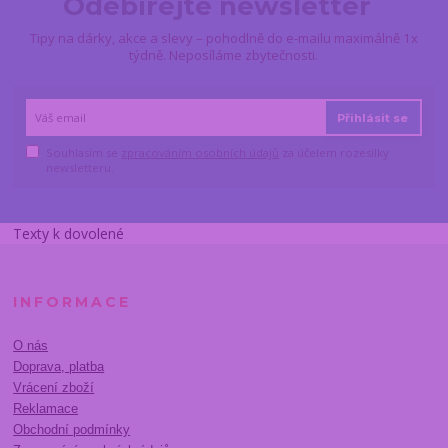
Odebírejte newsletter
Tipy na dárky, akce a slevy – pohodlně do e-mailu maximálně 1x
týdně. Neposíláme zbytečnosti.
Přihlásit se
Souhlasím se
zpracováním osobních údajů
za účelem rozesílky
newsletteru.
Texty k dovolené
INFORMACE
O nás
Doprava, platba
Vrácení zboží
Reklamace
Obchodní podmínky