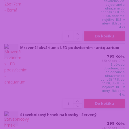
dovolené, vše
objednané a
uhrazené do
pondělí 17.8. do
11:00, dodáme
nejdříve 18.8. v
úterý. Skladem
4 ks
Do košíku
Mravenčí akvárium s LED podsvícením - antquarium
799 Kč
/
ks
660 Kč
bez DPH
Z důvodu
dovolené, vše
objednané a
uhrazené do
pondělí 17.8. do
11:00, dodáme
nejdříve 18.8. v
úterý. Skladem
4 ks
Do košíku
Stavebnicový hrnek na kostky - červený
299 Kč
/
ks
247 Kč
bez DPH