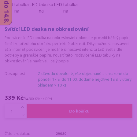
Svítící LED deska na obkreslování
Podsvícená LED tabulka na obkreslování dokonale prosvítí běžný papír,
čímž lze předlohu obrázku perfektně obkresit. Díky možnosti nastavení
až 3 intenzit podsvícení je možné si nastavit intenzitu LED světla dle
potřeby a gramáže papíru. Použití této Podsvícené LED tabulky na
obkreslování je navíc ve...
celý popis
Dostupnost
Z důvodu dovolené, vše objednané a uhrazené do
pondělí 17.8. do 11:00, dodáme nejdříve 18.8. v úterý.
Skladem > 10 ks
339 Kč
/
ks
280 Kč
bez DPH
Do košíku
Číslo produktu:
29080