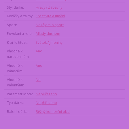
Styl dárku
Hravý / Zábavný
Koníčky a zájmy
Kreativita a umění
Sport
Nezájem o sport
Povolání a role
Mladý duchem
K příležitosti
Svátek / Jmeniny
Vhodné k
Ano
narozeninám
Vhodné k
Ano
Vánocům
Vhodné k
Ne
Valentýnu
Parametr Motiv
Nepřiřazeno
Typ dárku
Nepřiřazeno
Balení dárku
Běžný komerční obal