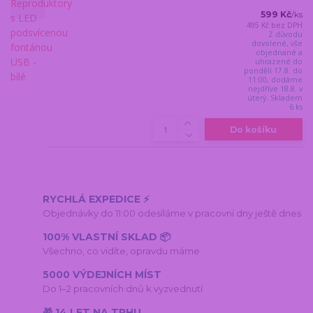
599 Kč
/
ks
495 Kč
bez DPH
Z důvodu
dovolené, vše
objednané a
uhrazené do
pondělí 17.8. do
11:00, dodáme
nejdříve 18.8. v
úterý. Skladem
6 ks
Do košíku
RYCHLÁ EXPEDICE ⚡
Objednávky do 11:00 odesíláme v pracovní dny ještě dnes
100% VLASTNÍ SKLAD 📦
Všechno, co vidíte, opravdu máme
5000 VÝDEJNÍCH MÍST
Do 1–2 pracovních dnů k vyzvednutí
🎁 14 LET NA TRHU