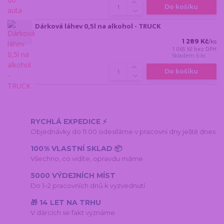
Do košíku
Dárková láhev 0,5l na alkohol - TRUCK
1 289 Kč
/
ks
1 065 Kč
bez DPH
Skladem 6 ks
Do košíku
RYCHLÁ EXPEDICE ⚡
Objednávky do 11:00 odesíláme v pracovní dny ještě dnes
100% VLASTNÍ SKLAD 📦
Všechno, co vidíte, opravdu máme
5000 VÝDEJNÍCH MÍST
Do 1–2 pracovních dnů k vyzvednutí
🎁 14 LET NA TRHU
V dárcích se fakt vyznáme