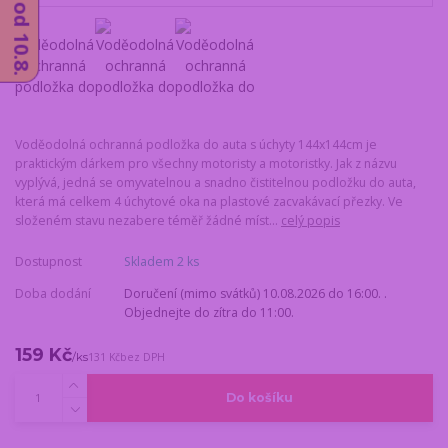
Voděodolná ochranná podložka do auta s úchyty 144x144cm je
praktickým dárkem pro všechny motoristy a motoristky. Jak z názvu
vyplývá, jedná se omyvatelnou a snadno čistitelnou podložku do auta,
která má celkem 4 úchytové oka na plastové zacvakávací přezky. Ve
složeném stavu nezabere téměř žádné míst...
celý popis
Dostupnost
Skladem 2 ks
Doba dodání
Doručení (mimo svátků) 10.08.2026 do 16:00. .
Objednejte do zítra do 11:00.
159 Kč
/
ks
131 Kč
bez DPH
Do košíku