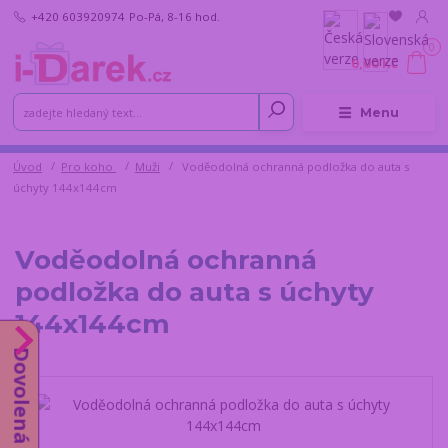
+420 603920974
Po-Pá, 8-16 hod.
0
0,00 Kč
Menu
Úvod
Pro koho
Muži
Voděodolná ochranná podložka do auta s
úchyty 144x144cm
Voděodolná ochranná
podložka do auta s úchyty
144x144cm
Dovolená od 10.8.