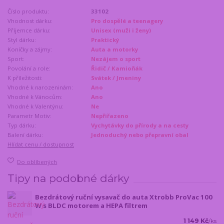
Číslo produktu:
33102
Vhodnost dárku:
Pro dospělé a teenagery
Příjemce dárku:
Unisex (muži i ženy)
Styl dárku:
Praktický
Koníčky a zájmy:
Auta a motorky
Sport:
Nezájem o sport
Povolání a role:
Řidič / Kamioňák
K příležitosti:
Svátek / Jmeniny
Vhodné k narozeninám:
Ano
Vhodné k Vánocům:
Ano
Vhodné k Valentýnu:
Ne
Parametr Motiv:
Nepřiřazeno
Typ dárku:
Vychytávky do přírody a na cesty
Balení dárku:
Jednoduchý nebo přepravní obal
Hlídat cenu / dostupnost
Do oblíbených
Tipy na podobné dárky
Bezdrátový ruční vysavač do auta Xtrobb ProVac 100
W s BLDC motorem a HEPA filtrem
1 149 Kč
/
ks