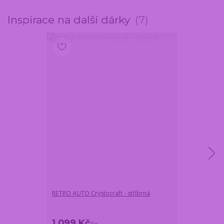
Inspirace na další dárky
7
RETRO AUTO Crystocraft - stříbrná
Kovový stojan
1 099 Kč
979 Kč
/
ks
/
ks