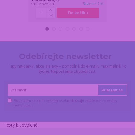
Skladem 2 ks
908 Kč
bez DPH
809 Kč
bez DPH
Do košíku
Odebírejte newsletter
Tipy na dárky, akce a slevy – pohodlně do e-mailu maximálně 1x
týdně. Neposíláme zbytečnosti.
Přihlásit se
Souhlasím se
zpracováním osobních údajů
za účelem rozesílky
newsletteru.
Texty k dovolené