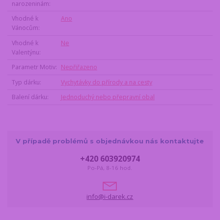
narozeninám
Vhodné k
Ano
Vánocům
Vhodné k
Ne
Valentýnu
Parametr Motiv
Nepřiřazeno
Typ dárku
Vychytávky do přírody a na cesty
Balení dárku
Jednoduchý nebo přepravní obal
V případě problémů s objednávkou nás kontaktujte
+420 603920974
Po-Pá, 8-16 hod.
info@i-darek.cz