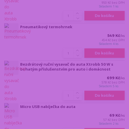
950 Kč
bez DPH
Skladem 1 ks
Do košíku
Pneumatikový termohrnek
549 Kč
/
ks
454 Kč
bez DPH
Skladem 4 ks
Do košíku
Bezdrátový ruční vysavač do auta Xtrobb 50 W s
bohatým příslušenstvím pro auto i domácnost
699 Kč
/
ks
578 Kč
bez DPH
Skladem 5 ks
Do košíku
Micro USB nabíječka do auta
69 Kč
/
ks
57 Kč
bez DPH
Skladem 2 ks