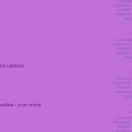
Z důvodu
objednané 
pondělí 
dodáme ne
úter
2
Z důvodu
objednané 
pondělí 
dodáme ne
úter
BITO LÁSKOU
1
Z důvodu
objednané 
pondělí 
dodáme ne
úter
nžele - tvar srdce
2
Z důvodu
objednané 
pondělí 
dodáme ne