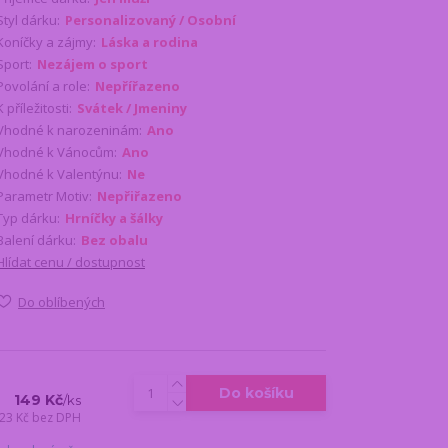
Styl dárku:
Personalizovaný / Osobní
Koníčky a zájmy:
Láska a rodina
Sport:
Nezájem o sport
Povolání a role:
Nepřířazeno
K příležitosti:
Svátek / Jmeniny
Vhodné k narozeninám:
Ano
Vhodné k Vánocům:
Ano
Vhodné k Valentýnu:
Ne
Parametr Motiv:
Nepřiřazeno
Typ dárku:
Hrníčky a šálky
Balení dárku:
Bez obalu
Hlídat cenu / dostupnost
Do oblíbených
Do košíku
149 Kč
/
ks
23 Kč
bez DPH