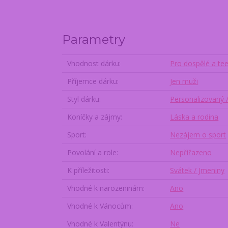
Parametry
Vhodnost dárku
Pro dospělé a te
Příjemce dárku
Jen muži
Styl dárku
Personalizovaný 
Koníčky a zájmy
Láska a rodina
Sport
Nezájem o sport
Povolání a role
Nepřířazeno
K příležitosti
Svátek / Jmeniny
Vhodné k narozeninám
Ano
Vhodné k Vánocům
Ano
Vhodné k Valentýnu
Ne