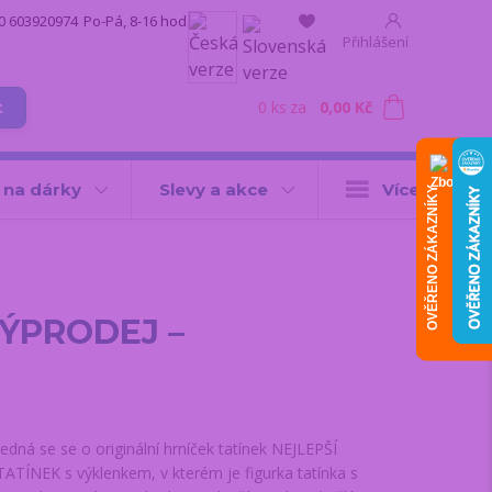
0 603920974
Po-Pá, 8-16 hod.
Přihlášení
0
ks
za
0,00 Kč
t
 na dárky
Slevy a akce
Více
OVĚŘENO ZÁKAZNÍKY
 VÝPRODEJ –
Jedná se se o originální hrníček tatínek NEJLEPŠÍ
TATÍNEK s výklenkem, v kterém je figurka tatínka s