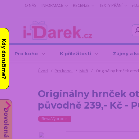
O NÁS
INFORMACE
RECENZE
TEXTY PŘÁNÍ
i-D
Kdy doručíme?
Pro koho
K příležitosti
Zájmy a k
Úvod
Pro koho
Muži
Originálny hrnček otec
Originálny hrnček ot
původně 239,- Kč -
Dovolená do 14.8.
Sleva/Výprodej