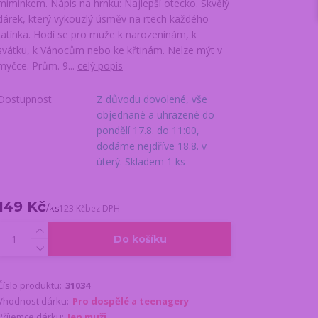
miminkem. Nápis na hrnku: Najlepší otecko. Skvělý
dárek, který vykouzlý úsměv na rtech každého
tatínka. Hodí se pro muže k narozeninám, k
svátku, k Vánocům nebo ke křtinám. Nelze mýt v
myčce. Prům. 9...
celý popis
Dostupnost
Z důvodu dovolené, vše
objednané a uhrazené do
pondělí 17.8. do 11:00,
dodáme nejdříve 18.8. v
úterý. Skladem 1 ks
149 Kč
/
ks
123 Kč
bez DPH
Do košíku
Číslo produktu:
31034
Vhodnost dárku:
Pro dospělé a teenagery
Příjemce dárku:
Jen muži