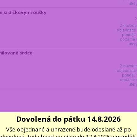
úter
se srdíčkovými oušky
2
Z důvodu
objednané 
pondělí 
dodáme ne
úter
milované srdce
Z důvodu
objednané 
pondělí 
dodáme ne
úter
Dovolená do pátku 14.8.2026
100% VLASTNÍ SKLAD 📦
5000 VÝDEJNÍCH M
Vše objednané a uhrazené bude odeslané až po
Všechno, co vidíte, opravdu
Do 1–2 pracovních dn
dovolené, tedy hned po víkendu 17.8.2026 v pondělí.