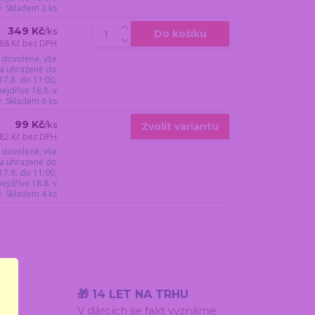
ý. Skladem 3 ks
349 Kč
/
ks
Do košíku
88 Kč
bez DPH
 dovolené, vše
a uhrazené do
17.8. do 11:00,
jdříve 18.8. v
ý. Skladem 6 ks
99 Kč
/
ks
Zvolit variantu
82 Kč
bez DPH
 dovolené, vše
a uhrazené do
17.8. do 11:00,
jdříve 18.8. v
ý. Skladem 4 ks
ÍST
🎁 14 LET NA TRHU
ů k
V dárcích se fakt vyznáme