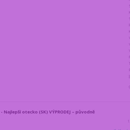
a - Najlepší otecko (SK) VÝPRODEJ – původně
1