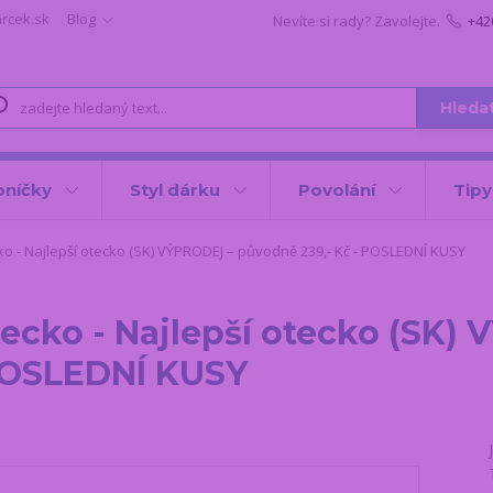
arcek.sk
Blog
Nevíte si rady? Zavolejte.
+42
Hleda
oníčky
Styl dárku
Povolání
Tipy
ko - Najlepší otecko (SK) VÝPRODEJ – původně 239,- Kč - POSLEDNÍ KUSY
ecko - Najlepší otecko (SK)
 POSLEDNÍ KUSY