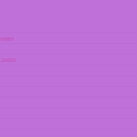
enagery
/ Osobní