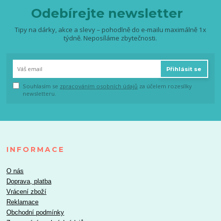
Odebírejte newsletter
Tipy na dárky, akce a slevy – pohodlně do e-mailu maximálně 1x
týdně. Neposíláme zbytečnosti.
Přihlásit se
Souhlasím se
zpracováním osobních údajů
za účelem rozesílky
newsletteru.
INFORMACE
O nás
Doprava, platba
Vrácení zboží
Reklamace
Obchodní podmínky