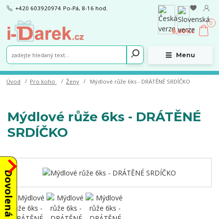
+420 603920974
Po-Pá, 8-16 hod.
0
0,00 Kč
Menu
Úvod
Pro koho
Ženy
Mýdlové růže 6ks - DRÁTĚNÉ SRDÍČKO
Mýdlové růže 6ks - DRÁTĚNÉ
SRDÍČKO
Dovolená od 10.8.