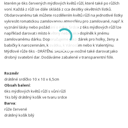
kterém je 6ks červených mýdlových květů růží, které také po růžích
voní. Každá z růží se dále skládá z cca desítky okvětních lístků.
Obdarovanému tak můžete rozdělením květů růží na jednotlivé lístky
vykreslit romatickou zamilovanou atmosféru pro zamilované, např. k
vyznání lásky nebo požádání o ruku. Srdce z 6ks mýdlových růží lze
například darovat i místo květiny nebo jako doplněk k jinému
zamilovanému dárku. Doporučujeme jako dárek pro holky, ženy a
babičky k narozeninám, k svátku, k Vánocům nebo k Valentýnu.
Mýdlové růže 6ks - DRÁTĚNÉ SRDÍČKO je možné také darovat jako
drobný svatební dar. Dodáváme zabalené v transparentní fólii.
Rozměr
drátěné srdíčko 10 x 10 x 6,5cm
Obsah balení:
6ks mýdlových květů růží s vůní růží
1ks bílý drátěný košík ve tvaru srdce
Barva:
růže červené
drátěný košík bílý