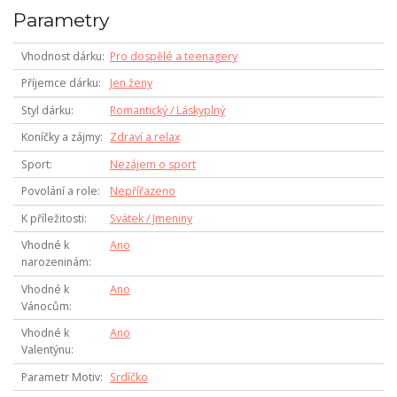
Parametry
Vhodnost dárku
Pro dospělé a teenagery
Příjemce dárku
Jen ženy
Styl dárku
Romantický / Láskyplný
Koníčky a zájmy
Zdraví a relax
Sport
Nezájem o sport
Povolání a role
Nepřířazeno
K příležitosti
Svátek / Jmeniny
Vhodné k
Ano
narozeninám
Vhodné k
Ano
Vánocům
Vhodné k
Ano
Valentýnu
Parametr Motiv
Srdíčko