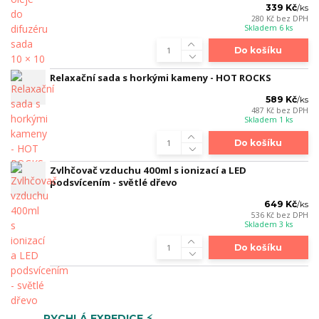
339 Kč
/
ks
280 Kč
bez DPH
Skladem 6 ks
Do košíku
Relaxační sada s horkými kameny - HOT ROCKS
589 Kč
/
ks
487 Kč
bez DPH
Skladem 1 ks
Do košíku
Zvlhčovač vzduchu 400ml s ionizací a LED
podsvícením - světlé dřevo
649 Kč
/
ks
536 Kč
bez DPH
Skladem 3 ks
Do košíku
RYCHLÁ EXPEDICE ⚡