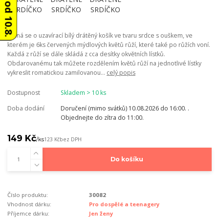
Jedná se o uzavírací bílý drátěný košík ve tvaru srdce s ouškem, ve
kterém je 6ks červených mýdlových květů růží, které také po růžích voní.
Každá z růží se dále skládá z cca desítky okvětních lístků.
Obdarovanému tak můžete rozdělením květů růží na jednotlivé lístky
vykreslit romatickou zamilovanou...
celý popis
Dostupnost
Skladem > 10 ks
Doba dodání
Doručení (mimo svátků) 10.08.2026 do 16:00. .
Objednejte do zítra do 11:00.
149 Kč
/
ks
123 Kč
bez DPH
Do košíku
Číslo produktu:
30082
Vhodnost dárku:
Pro dospělé a teenagery
Příjemce dárku:
Jen ženy