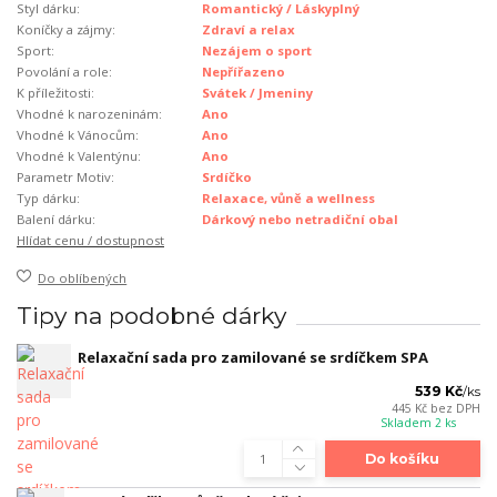
Styl dárku:
Romantický / Láskyplný
Koníčky a zájmy:
Zdraví a relax
Sport:
Nezájem o sport
Povolání a role:
Nepřířazeno
K příležitosti:
Svátek / Jmeniny
Vhodné k narozeninám:
Ano
Vhodné k Vánocům:
Ano
Vhodné k Valentýnu:
Ano
Parametr Motiv:
Srdíčko
Typ dárku:
Relaxace, vůně a wellness
Balení dárku:
Dárkový nebo netradiční obal
Hlídat cenu / dostupnost
Do oblíbených
Tipy na podobné dárky
Relaxační sada pro zamilované se srdíčkem SPA
539 Kč
/
ks
445 Kč
bez DPH
Skladem 2 ks
Do košíku