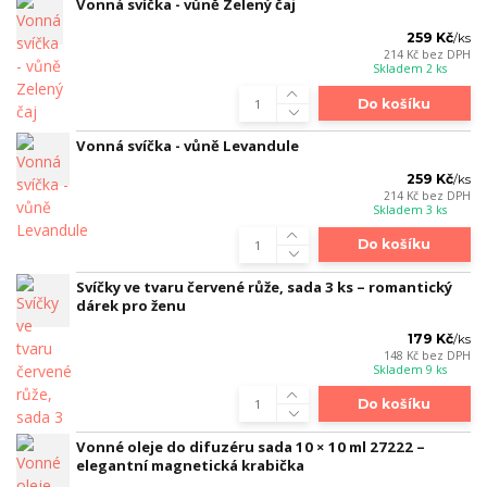
Vonná svíčka - vůně Zelený čaj
259 Kč
/
ks
214 Kč
bez DPH
Skladem 2 ks
Do košíku
Vonná svíčka - vůně Levandule
259 Kč
/
ks
214 Kč
bez DPH
Skladem 3 ks
Do košíku
Svíčky ve tvaru červené růže, sada 3 ks – romantický
dárek pro ženu
179 Kč
/
ks
148 Kč
bez DPH
Skladem 9 ks
Do košíku
Vonné oleje do difuzéru sada 10 × 10 ml 27222 –
elegantní magnetická krabička