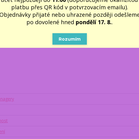
platbu přes QR kód v potvrzovacím emailu).
rka
učitelky a školní tabule
a nápis na hrnku:
Najlepšia učiteľka
.
Objednávky přijaté nebo uhrazené později odešlem
je pěkným dárkem pro ženu učitelku nejen k narozeninám nebo ke 
po dovolené hned
pondělí 17. 8.
.
Rozumím
enagery
nost
ení