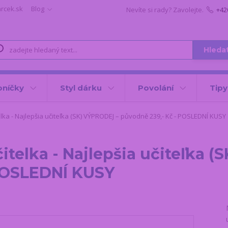
arcek.sk
Blog
Nevíte si rady? Zavolejte.
+42
Hleda
oníčky
Styl dárku
Povolání
Tipy
elka - Najlepšia učiteľka (SK) VÝPRODEJ – původně 239,- Kč - POSLEDNÍ KUSY
čitelka - Najlepšia učiteľka 
 POSLEDNÍ KUSY