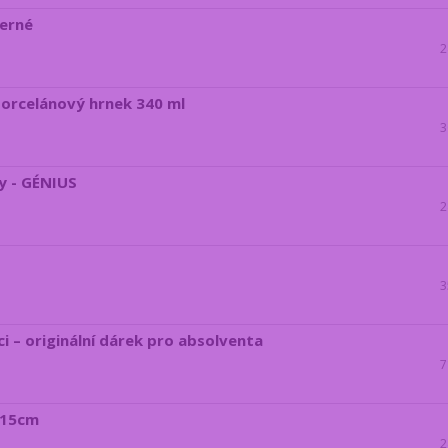
černé
2
porcelánový hrnek 340 ml
3
y - GÉNIUS
2
3
i – originální dárek pro absolventa
7
 15cm
2