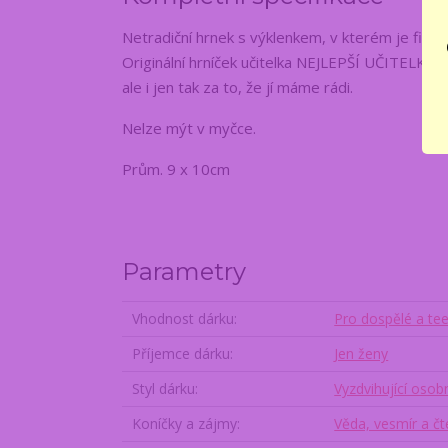
Netradiční hrnek s výklenkem, v kterém je figu
Originální hrníček učitelka NEJLEPŠÍ UČITELKA 
ale i jen tak za to, že jí máme rádi.
Nelze mýt v myčce.
Prům. 9 x 10cm
Parametry
Vhodnost dárku
Pro dospělé a te
Příjemce dárku
Jen ženy
Styl dárku
Vyzdvihující osob
Koníčky a zájmy
Věda, vesmír a čt