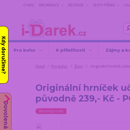
O NÁS
INFORMACE
RECENZE
TEXTY PŘÁNÍ
i-D
Kdy doručíme?
Pro koho
K příležitosti
Zájmy a k
Úvod
Pro koho
Ženy
Originální hrníček učit
Originální hrníček u
původně 239,- Kč -
Dovolená od 10.8.
Sleva/Výprodej