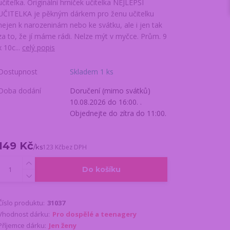
učiteľka. Originální hrníček učitelka NEJLEPŠÍ
UČITELKA je pěkným dárkem pro ženu učitelku
nejen k narozeninám nebo ke svátku, ale i jen tak
za to, že jí máme rádi. Nelze mýt v myčce. Prům. 9
x 10c...
celý popis
Dostupnost
Skladem 1 ks
Doba dodání
Doručení (mimo svátků)
10.08.2026 do 16:00. .
Objednejte do zítra do 11:00.
149 Kč
/
ks
123 Kč
bez DPH
Do košíku
Číslo produktu:
31037
Vhodnost dárku:
Pro dospělé a teenagery
Příjemce dárku:
Jen ženy