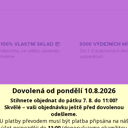
100% VLASTNÍ SKLAD 📦
5000 VÝDEJNÍCH M
Všechno, co vidíte, opravdu
Do 1–2 pracovních dn
máme
vyzvednutí
Dovolená od pondělí 10.8.2026
entáře
0
Inspirace na další dárky
8
Stihnete objednat do pátku 7. 8. do 11:00?
Skvělé – vaši objednávku ještě před dovolenou
odešleme.
U platby převodem musí být platba připsána na ná
účet nejpozději do
11:00
(doporučujeme okamžitou