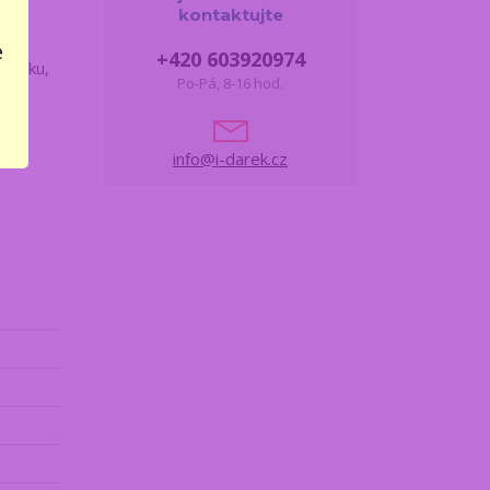
kontaktujte
e
+420 603920974
svátku,
Po-Pá, 8-16 hod.
info@i-darek.cz