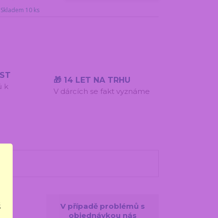
Skladem 10 ks
ÍST
🎁 14 LET NA TRHU
ů k
V dárcích se fakt vyznáme
š
V případě problémů s
objednávkou nás