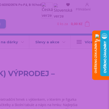
0 603920974
Po-Pá, 8-16 hod.
Přihlášení
0
ks
za
0,00 Kč
t
 na dárky
Slevy a akce
Více
OVĚŘENO ZÁKAZNÍKY
(SK) VÝPRODEJ –
Netradiční hrnek s výklenkem, v kterém je figurka
učitelky a školní tabule a nápis na hrnku: Najlepšia