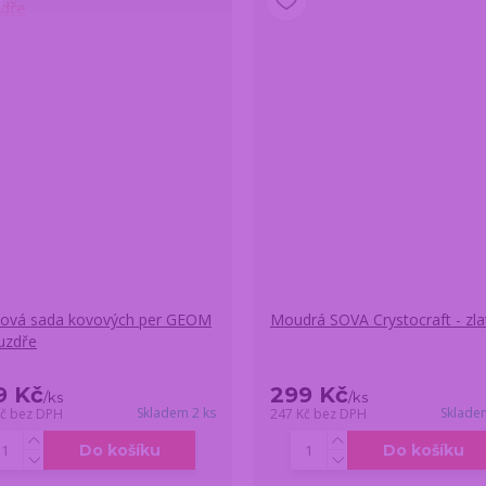
ová sada kovových per GEOM
Moudrá SOVA Crystocraft - zla
uzdře
9 Kč
299 Kč
/
ks
/
ks
Skladem 2 ks
Sklade
Kč
bez DPH
247 Kč
bez DPH
Do košíku
Do košíku