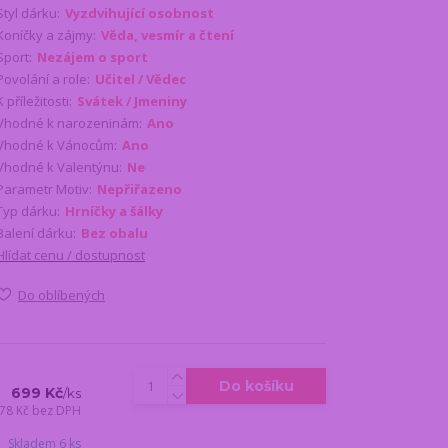
Styl dárku:
Vyzdvihující osobnost
Koníčky a zájmy:
Věda, vesmír a čtení
Sport:
Nezájem o sport
Povolání a role:
Učitel / Vědec
K příležitosti:
Svátek / Jmeniny
Vhodné k narozeninám:
Ano
Vhodné k Vánocům:
Ano
Vhodné k Valentýnu:
Ne
Parametr Motiv:
Nepřiřazeno
Typ dárku:
Hrníčky a šálky
Balení dárku:
Bez obalu
Hlídat cenu / dostupnost
Do oblíbených
Do košíku
699 Kč
/
ks
78 Kč
bez DPH
Skladem 6 ks