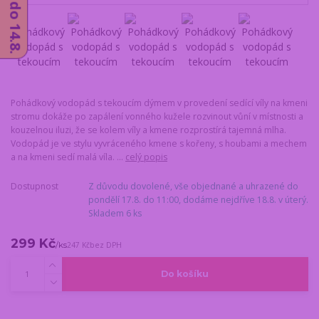
Pohádkový vodopád s tekoucím dýmem v provedení sedící víly na kmeni
stromu dokáže po zapálení vonného kužele rozvinout vůní v místnosti a
kouzelnou iluzi, že se kolem víly a kmene rozprostírá tajemná mlha.
Vodopád je ve stylu vyvráceného kmene s kořeny, s houbami a mechem
a na kmeni sedí malá víla. ...
celý popis
Dostupnost
Z důvodu dovolené, vše objednané a uhrazené do
pondělí 17.8. do 11:00, dodáme nejdříve 18.8. v úterý.
Skladem 6 ks
299 Kč
/
ks
247 Kč
bez DPH
Do košíku