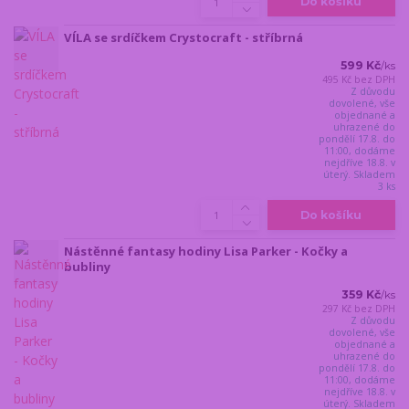
Do košíku
VÍLA se srdíčkem Crystocraft - stříbrná
599 Kč
/
ks
495 Kč
bez DPH
Z důvodu
dovolené, vše
objednané a
uhrazené do
pondělí 17.8. do
11:00, dodáme
nejdříve 18.8. v
úterý. Skladem
3 ks
Do košíku
Nástěnné fantasy hodiny Lisa Parker - Kočky a
bubliny
359 Kč
/
ks
297 Kč
bez DPH
Z důvodu
dovolené, vše
objednané a
uhrazené do
pondělí 17.8. do
11:00, dodáme
nejdříve 18.8. v
úterý. Skladem