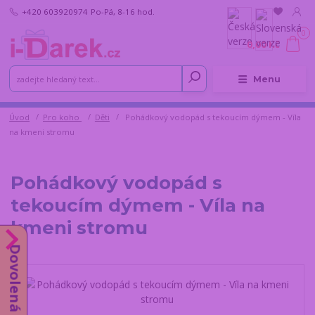
+420 603920974
Po-Pá, 8-16 hod.
0
0,00 Kč
Menu
Úvod
Pro koho
Děti
Pohádkový vodopád s tekoucím dýmem - Víla
na kmeni stromu
Pohádkový vodopád s
tekoucím dýmem - Víla na
kmeni stromu
Dovolená do 14.8.