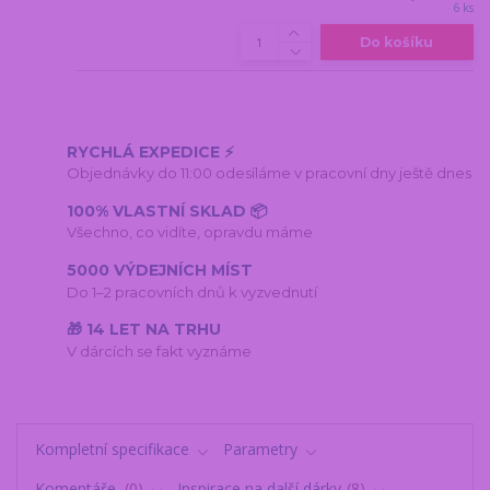
6 ks
Do košíku
RYCHLÁ EXPEDICE ⚡
Objednávky do 11:00 odesíláme v pracovní dny ještě dnes
100% VLASTNÍ SKLAD 📦
Všechno, co vidíte, opravdu máme
5000 VÝDEJNÍCH MÍST
Do 1–2 pracovních dnů k vyzvednutí
🎁 14 LET NA TRHU
V dárcích se fakt vyznáme
Kompletní specifikace
Parametry
Komentáře
0
Inspirace na další dárky
8