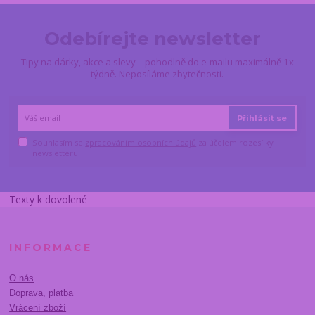
Odebírejte newsletter
Tipy na dárky, akce a slevy – pohodlně do e-mailu maximálně 1x
týdně. Neposíláme zbytečnosti.
Přihlásit se
Souhlasím se
zpracováním osobních údajů
za účelem rozesílky
newsletteru.
Texty k dovolené
INFORMACE
O nás
Doprava, platba
Vrácení zboží