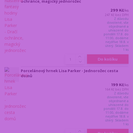
ochránce, magický jednorožec
299 Kč
/
ks
247 Kč
bez DPH
Z důvodu
dovolené, vše
objednané a
uhrazené do
pondělí 17.8. do
11:00, dodáme
nejdříve 18.8. v
úterý. Skladem
1 ks
Do košíku
Porcelánový hrnek Lisa Parker - Jednorožec cesta
domů
199 Kč
/
ks
164 Kč
bez DPH
Z důvodu
dovolené, vše
objednané a
uhrazené do
pondělí 17.8. do
11:00, dodáme
nejdříve 18.8. v
úterý. Skladem
1 ks