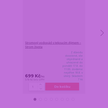
Stromový vodopád s tekoucím dýmem –
Žábák se zlato
Strom života
Crystocraft - s
Z důvodu
dovolené, vše
objednané a
uhrazené do
pondělí 17.8. do
11:00, dodáme
nejdříve 18.8. v
699 Kč
459 Kč
úterý. Skladem
/
ks
/
ks
7 ks
578 Kč
bez DPH
379 Kč
bez DPH
Do košíku