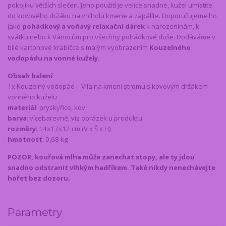
pokojíku větších slečen. Jeho použití je velice snadné, kužel umístíte
do kovového držáku na vrcholu kmene a zapálíte. Doporučujeme ho
jako
pohádkový a voňavý relaxační dárek
k narozeninám, k
svátku nebo k Vánocům pro všechny pohádkové duše. Dodáváme v
bílé kartonové krabičce s malým vyobrazením
Kouzelného
vodopádu na vonné kužely
.
Obsah balení:
1x Kouzelný vodopád – Víla na kmeni stromu s kovovým držákem
vonného kuželu
materiál
: pryskyřice, kov
barva
: vícebarevné, viz obrázek u produktu
rozměry
: 14x17x12 cm (V x Š x H)
hmotnost
: 0,68 kg
POZOR, kouřová mlha může zanechat stopy, ale ty jdou
snadno odstranit vlhkým hadříkem. Také nikdy nenechávejte
hořet bez dozoru.
Parametry