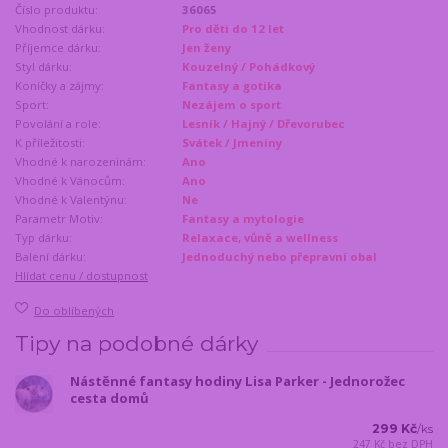
Číslo produktu:
36065
Vhodnost dárku:
Pro děti do 12 let
Příjemce dárku:
Jen ženy
Styl dárku:
Kouzelný / Pohádkový
Koníčky a zájmy:
Fantasy a gotika
Sport:
Nezájem o sport
Povolání a role:
Lesník / Hajný / Dřevorubec
K příležitosti:
Svátek / Jmeniny
Vhodné k narozeninám:
Ano
Vhodné k Vánocům:
Ano
Vhodné k Valentýnu:
Ne
Parametr Motiv:
Fantasy a mytologie
Typ dárku:
Relaxace, vůně a wellness
Balení dárku:
Jednoduchý nebo přepravní obal
Hlídat cenu / dostupnost
Do oblíbených
Tipy na podobné dárky
Nástěnné fantasy hodiny Lisa Parker - Jednorožec
cesta domů
299 Kč
/
ks
247 Kč
bez DPH