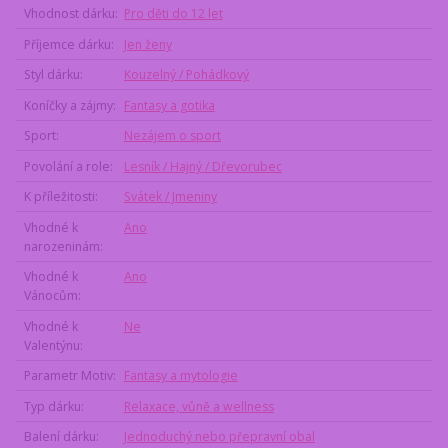
Vhodnost dárku
Pro děti do 12 let
Příjemce dárku
Jen ženy
Styl dárku
Kouzelný / Pohádkový
Koníčky a zájmy
Fantasy a gotika
Sport
Nezájem o sport
Povolání a role
Lesník / Hajný / Dřevorubec
K příležitosti
Svátek / Jmeniny
Vhodné k
Ano
narozeninám
Vhodné k
Ano
Vánocům
Vhodné k
Ne
Valentýnu
Parametr Motiv
Fantasy a mytologie
Typ dárku
Relaxace, vůně a wellness
Balení dárku
Jednoduchý nebo přepravní obal