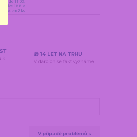
17.8. do 11:00,
jdříve 18.8. v
ý. Skladem 2 ks
ÍST
🎁 14 LET NA TRHU
ů k
V dárcích se fakt vyznáme
V případě problémů s