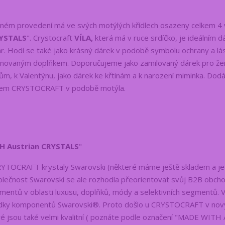
ném provedení má ve svých motýlých křídlech osazeny celkem 4 
RYSTALS
". Crystocraft
VÍLA,
která má v ruce srdíčko, je ideálním 
ar. Hodí se také jako krásný dárek v podobě symbolu ochrany a lá
signovaným doplňkem. Doporučujeme jako zamilovaný dárek pro že
cům, k Valentýnu, jako dárek ke křtinám a k narození miminka. Do
logem CRYSTOCRAFT v podobě motýla.
H Austrian CRYSTALS
"
YTOCRAFT krystaly Swarovski (některé máme ještě skladem a j
Společnost Swarovski se ale rozhodla přeorientovat svůj B2B obch
entů v oblasti luxusu, doplňků, módy a selektivních segmentů. 
bídky komponentů Swarovski®. Proto došlo u CRYSTOCRAFT v nov
é jsou také velmi kvalitní ( poznáte podle označení "MADE WITH 