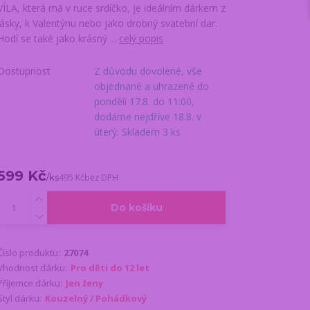
VÍLA, která má v ruce srdíčko, je ideálním dárkem z
lásky, k Valentýnu nebo jako drobný svatební dar.
Hodí se také jako krásný ...
celý popis
Dostupnost
Z důvodu dovolené, vše
objednané a uhrazené do
pondělí 17.8. do 11:00,
dodáme nejdříve 18.8. v
úterý. Skladem 3 ks
599 Kč
/
ks
495 Kč
bez DPH
Do košíku
Číslo produktu:
27074
Vhodnost dárku:
Pro děti do 12 let
Příjemce dárku:
Jen ženy
Styl dárku:
Kouzelný / Pohádkový