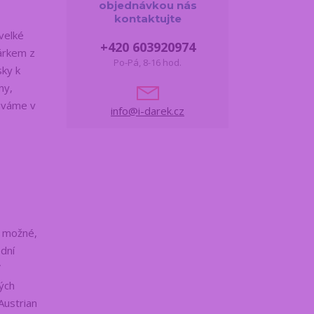
objednávkou nás
kontaktujte
velké
+420 603920974
dárkem z
Po-Pá, 8-16 hod.
sky k
ny,
dáváme v
info@i-darek.cz
e možné,
odní
V
ých
Austrian