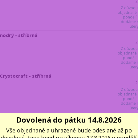
2
Z důvodu
objednané 
pondělí 
dodáme ne
úter
modrý - stříbrná
2
Z důvodu
objednané 
pondělí 
dodáme ne
úter
Crystocraft - stříbrná
2
Z důvodu
objednané 
pondělí 
dodáme ne
úter
 Parker - Bílý vlk
Dovolená do pátku 14.8.2026
2
Vše objednané a uhrazené bude odeslané až po
Z důvodu
objednané 
dovolené, tedy hned po víkendu 17.8.2026 v pondělí.