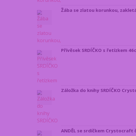
Žába se zlatou korunkou, zakletá
Přívěsek SRDÍČKO s řetízkem 46c
Záložka do knihy SRDÍČKO Crysto
ANDĚL se srdíčkem Crystocraft č