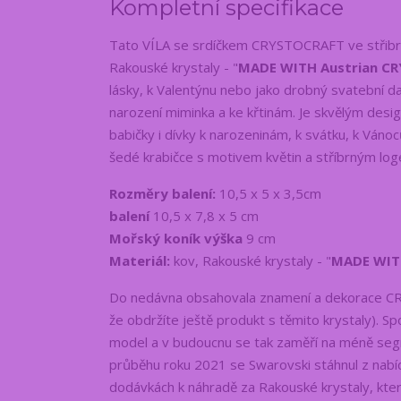
Kompletní specifikace
Tato VÍLA se srdíčkem CRYSTOCRAFT ve střibr
Rakouské krystaly - "
MADE WITH Austrian C
lásky, k Valentýnu nebo jako drobný svatební d
narození miminka a ke křtinám. Je skvělým de
babičky i dívky k narozeninám, k svátku, k Váno
šedé krabičce s motivem květin a stříbrným 
Rozměry balení:
10,5 x 5 x 3,5cm
balení
10,5 x 7,8 x 5 cm
Mořský koník výška
9 cm
Materiál:
kov, Rakouské krystaly - "
MADE WIT
Do nedávna obsahovala znamení a dekorace CR
že obdržíte ještě produkt s těmito krystaly). 
model a v budoucnu se tak zaměří na méně segm
průběhu roku 2021 se Swarovski stáhnul z na
dodávkách k náhradě za Rakouské krystaly, kter