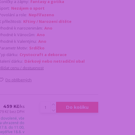
Koníčky a zájmy:
Fantasy a gotika
Sport:
Nezájem o sport
Povolání a role:
Nepřířazeno
K příležitosti:
Křtiny / Narození dítěte
Vhodné k narozeninám:
Ano
Vhodné k Vánocům:
Ano
Vhodné k Valentýnu:
Ano
Parametr Motiv:
Srdíčko
Typ dárku:
Crystocraft a dekorace
Balení dárku:
Dárkový nebo netradiční obal
Hlídat cenu / dostupnost
Do oblíbených
459 Kč
/
ks
Do košíku
79 Kč
bez DPH
 dovolené, vše
a uhrazené do
17.8. do 11:00,
jdříve 18.8. v