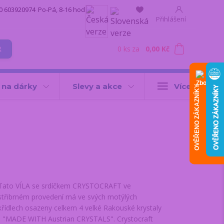
0 603920974
Po-Pá, 8-16 hod.
Přihlášení
0
ks
za
0,00 Kč
t
 na dárky
Slevy a akce
Více
OVĚŘENO ZÁKAZNÍKY
Tato VÍLA se srdíčkem CRYSTOCRAFT ve
střibrném provedení má ve svých motýlých
křídlech osazeny celkem 4 velké Rakouské krystaly
- "MADE WITH Austrian CRYSTALS". Crystocraft