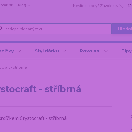
arcek.sk
Blog
Nevíte si rady? Zavolejte.
+42
Hleda
oníčky
Styl dárku
Povolání
Tipy
craft - stříbrná
tocraft - stříbrná