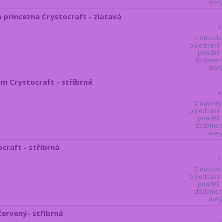
úter
 princezna Crystocraft - zlatavá
3
Z důvodu
objednané 
pondělí 
dodáme ne
úter
m Crystocraft - stříbrná
5
Z důvodu
objednané 
pondělí 
dodáme ne
úter
craft - stříbrná
1
Z důvodu
objednané 
pondělí 
dodáme ne
úter
ervený- stříbrná