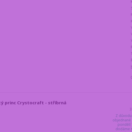
ý princ Crystocraft - stříbrná
3
Z důvodu
objednané 
pondělí 
dodáme ne