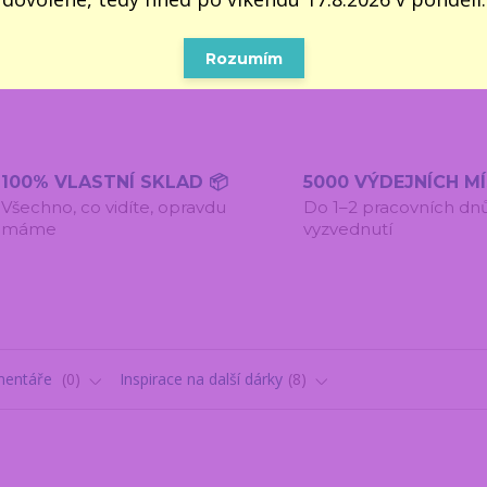
pondělí 
dodáme ne
úter
Rozumím
100% VLASTNÍ SKLAD 📦
5000 VÝDEJNÍCH M
Všechno, co vidíte, opravdu
Do 1–2 pracovních dn
máme
vyzvednutí
entáře
0
Inspirace na další dárky
8