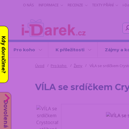
O NÁS
INFORMACE
RECENZE
TEXTY PŘÁNÍ
i-D
Kdy doručíme?
Pro koho
K příležitosti
Zájmy a k
Úvod
Pro koho
Ženy
VÍLA se srdíčkem Crysto
VÍLA se srdíčkem Crys
Dovolená do 14.8.