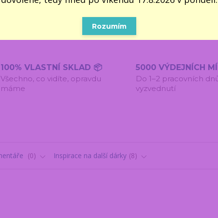
úter
Rozumím
100% VLASTNÍ SKLAD 📦
5000 VÝDEJNÍCH M
Všechno, co vidíte, opravdu
Do 1–2 pracovních dn
máme
vyzvednutí
entáře
0
Inspirace na další dárky
8