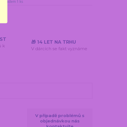
ý. Skladem 1 ks
ÍST
🎁 14 LET NA TRHU
ů k
V dárcích se fakt vyznáme
V případě problémů s
objednávkou nás
kontaktujte