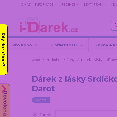
O NÁS
INFORMACE
RECENZE
TEXTY PŘÁNÍ
i-D
Kdy doručíme?
Pro koho
K příležitosti
Zájmy a k
Úvod
Pro koho
Ženy
Dárek z lásky Srdíčkov
Dárek z lásky Srdíčk
Darot
Dovolená do 14.8.
Novinka