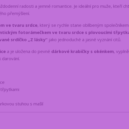
dodenní radosti a jemné romantice. Je ideální pro muže, kteří cht
ého přemýšlení.
em ve tvaru srdce
, který se rychle stane oblíbeným společníkem
tickým fotorámečkem ve tvaru srdce s plovoucími třpytk
vané srdíčko „Z lásky“
jako jednoduché a jasné vyznání citů.
ice
a je uložena do pevné
dárkové krabičky s okénkem
, vypln
k darování.
dce
 třpytkami
rkovou stuhou s mašlí