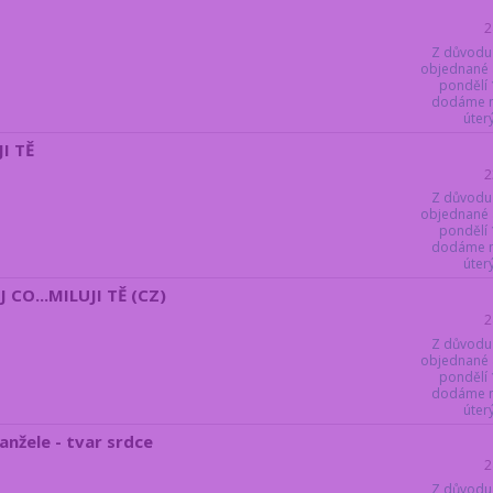
2
Z důvodu
objednané 
pondělí 
dodáme ne
úter
JI TĚ
2
Z důvodu
objednané 
pondělí 
dodáme ne
úter
 CO...MILUJI TĚ (CZ)
2
Z důvodu
objednané 
pondělí 
dodáme ne
úter
nžele - tvar srdce
2
Z důvodu