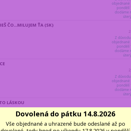
objednané 
pondělí 
dodáme ne
úter
IEŠ ČO...MILUJEM ŤA (SK)
2
Z důvodu
objednané 
pondělí 
dodáme ne
úter
DCE
2
Z důvodu
objednané 
pondělí 
dodáme ne
úter
BITO LÁSKOU
1
Dovolená do pátku 14.8.2026
Z důvodu
objednané 
Vše objednané a uhrazené bude odeslané až po
pondělí 
dodáme ne
dovolené, tedy hned po víkendu 17.8.2026 v pondělí.