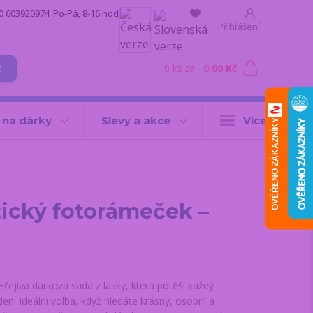
0 603920974
Po-Pá, 8-16 hod.
Přihlášení
0
ks
za
0,00 Kč
t
 na dárky
Slevy a akce
Více
OVĚŘENO ZÁKAZNÍKY
tický fotorámeček –
Hřejivá dárková sada z lásky, která potěší každý
den. Ideální volba, když hledáte krásný, osobní a