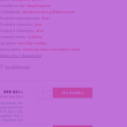
Povolání a role:
Nepřířazeno
K příležitosti:
Vhodné k více příležitostem
Vhodné k narozeninám:
Ano
Vhodné k Vánocům:
Ano
Vhodné k Valentýnu:
Ano
Parametr Motiv:
Srdíčko
Typ dárku:
Hrníčky a šálky
Balení dárku:
Dárkový nebo netradiční obal
Hlídat cenu / dostupnost
Do oblíbených
569 Kč
/
ks
Do košíku
70 Kč
bez DPH
 dovolené, vše
a uhrazené do
17.8. do 11:00,
jdříve 18.8. v
ý. Skladem 2 ks