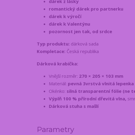
dárek z lásky
romantický dárek pro partnerku
dárek k výročí
dárek k Valentýnu
pozornost jen tak, od srdce
Typ produktu:
dárková sada
Kompletace:
Česká republika
Dárková krabička:
Vnější rozměr:
270 × 205 × 103 mm
Materiál:
pevná 3vrstvá vlnitá lepenka
Okénko:
silná transparentní fólie (ne 
Výplň 100 % přírodní dřevitá vlna,
smr
Dárková stuha s mašlí
Parametry