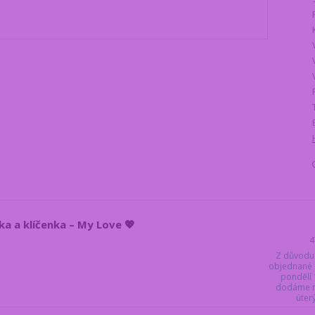
čka a klíčenka – My Love 💖
4
Z důvodu
objednané 
pondělí 
dodáme ne
úter