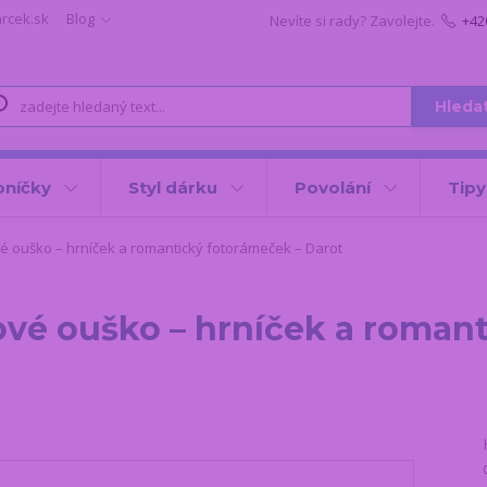
arcek.sk
Blog
Nevíte si rady? Zavolejte.
+42
Hleda
oníčky
Styl dárku
Povolání
Tipy
é ouško – hrníček a romantický fotorámeček – Darot
ové ouško – hrníček a roman