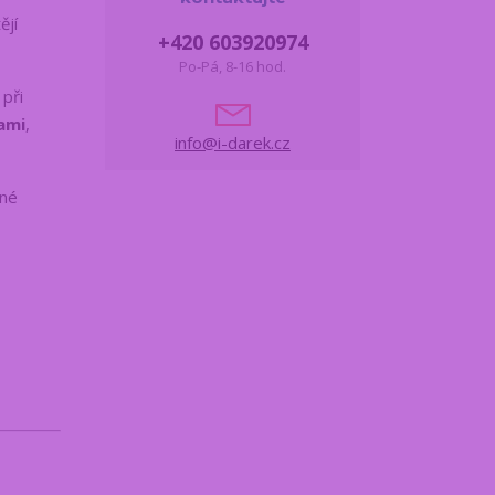
ějí
+420 603920974
Po-Pá, 8-16 hod.
 při
ami
,
info@i-darek.cz
ěné