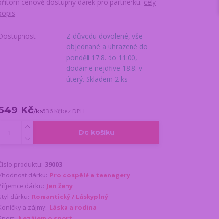
přitom cenově dostupný dárek pro partnerku.
celý
popis
Dostupnost
Z důvodu dovolené, vše
objednané a uhrazené do
pondělí 17.8. do 11:00,
dodáme nejdříve 18.8. v
úterý. Skladem 2 ks
649 Kč
/
ks
536 Kč
bez DPH
Do košíku
Číslo produktu:
39003
Vhodnost dárku:
Pro dospělé a teenagery
Příjemce dárku:
Jen ženy
Styl dárku:
Romantický / Láskyplný
Koníčky a zájmy:
Láska a rodina
Sport:
Nezájem o sport