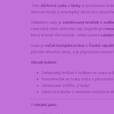
Tato
dárková sada z lásky
je postavena na kaž
darovat hezký a smysluplný dárek bez zbytečn
Základem sady je
zamilovaný hrníček s oušk
ranní kávě nebo večerním čaji. Doplněn je
roman
který krásně oživí interiér. Celek uzavírá
zamilo
Sada je
ručně kompletována v České republ
přírodní dřevitou vlnou, a je připravena rovnou 
Obsah balení:
Zamilovaný hrníček s ouškem ve tvaru sr
Fotorámeček ve tvaru srdce s plovoucími
Zamilované srdíčko „Z lásky“
Dárková krabička s okénkem ozdobená dá
?
Ideální jako: