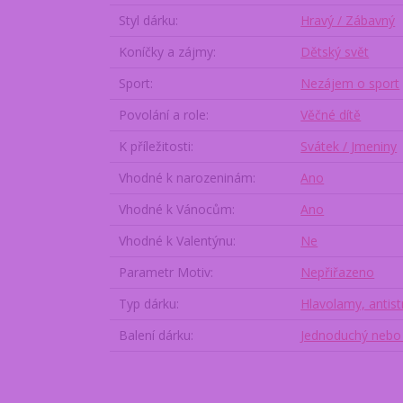
Styl dárku
Hravý / Zábavný
Koníčky a zájmy
Dětský svět
Sport
Nezájem o sport
Povolání a role
Věčné dítě
K příležitosti
Svátek / Jmeniny
Vhodné k narozeninám
Ano
Vhodné k Vánocům
Ano
Vhodné k Valentýnu
Ne
Parametr Motiv
Nepřiřazeno
Typ dárku
Hlavolamy, antist
Balení dárku
Jednoduchý nebo 