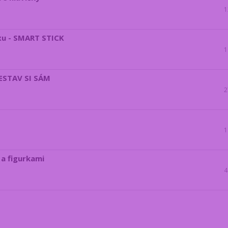
1
xu - SMART STICK
1
SESTAV SI SÁM
2
1
 a figurkami
4