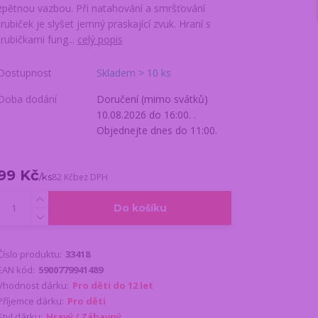
zpětnou vazbou. Při natahování a smršťování
trubiček je slyšet jemný praskající zvuk. Hraní s
trubičkami fung...
celý popis
Dostupnost
Skladem > 10 ks
Doba dodání
Doručení (mimo svátků)
10.08.2026 do 16:00. .
Objednejte dnes do 11:00.
99 Kč
/
ks
82 Kč
bez DPH
Do košíku
Číslo produktu:
33418
EAN kód:
5900779941489
Vhodnost dárku:
Pro děti do 12 let
Příjemce dárku:
Pro děti
Styl dárku:
Hravý / Zábavný