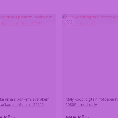
ká dílna s ponkem, svěrákem,
Malý kočičí digitální fotoaparát
vrtačkou a nářadím - 22950
1080P - modrobílý
9 Kč
699 Kč