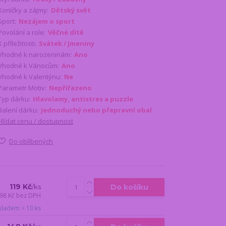
Koníčky a zájmy:
Dětský svět
Sport:
Nezájem o sport
Povolání a role:
Věčné dítě
K příležitosti:
Svátek / Jmeniny
Vhodné k narozeninám:
Ano
Vhodné k Vánocům:
Ano
Vhodné k Valentýnu:
Ne
Parametr Motiv:
Nepřiřazeno
Typ dárku:
Hlavolamy, antistres a puzzle
Balení dárku:
Jednoduchý nebo přepravní obal
Hlídat cenu / dostupnost
Do oblíbených
119 Kč
Do košíku
/
ks
98 Kč
bez DPH
kladem > 10 ks