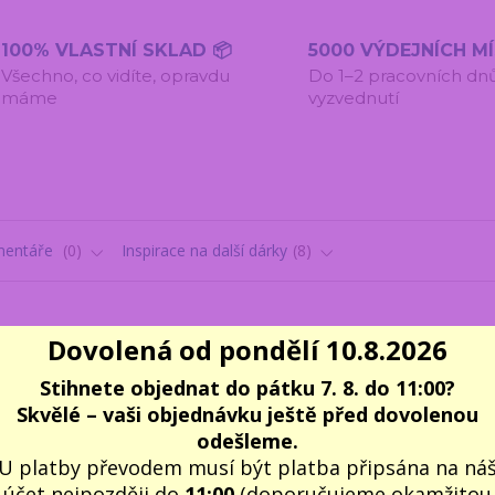
100% VLASTNÍ SKLAD 📦
5000 VÝDEJNÍCH M
Všechno, co vidíte, opravdu
Do 1–2 pracovních dn
máme
vyzvednutí
entáře
0
Inspirace na další dárky
8
Dovolená od pondělí 10.8.2026
Stihnete objednat do pátku 7. 8. do 11:00?
Skvělé – vaši objednávku ještě před dovolenou
ky 15-46cm - 10 ks
je
smyslovou stavebnicí
poskytující nejen
odešleme.
cké dovednosti dítěte, navíc se sluchovou zpětnou vazbou. Při nata
U platby převodem musí být platba připsána na ná
 zvuk
.
Hraní s trubičkami
funguje i jako
antistresová hračka
. 
účet nejpozději do
11:00
(doporučujeme okamžitou