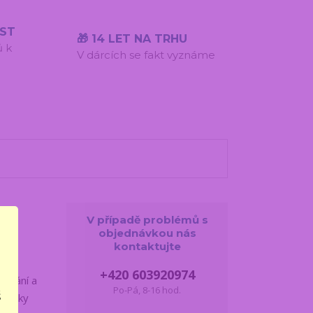
ÍST
🎁 14 LET NA TRHU
ů k
V dárcích se fakt vyznáme
V případě problémů s
objednávkou nás
kontaktujte
+420 603920974
hování a
Po-Pá, 8-16 hod.
š
Tubičky