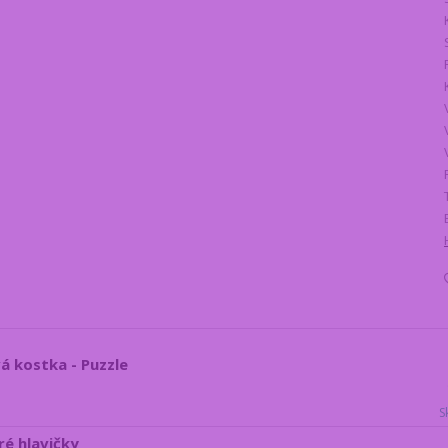
á kostka - Puzzle
S
ré hlavičky