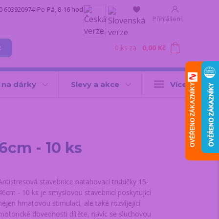
0 603920974
Po-Pá, 8-16 hod.
Přihlášení
0
ks
za
0,00 Kč
t
 na dárky
Slevy a akce
Více
OVĚŘENO ZÁKAZNÍKY
6cm - 10 ks
Antistresová stavebnice natahovací trubičky 15-
46cm - 10 ks je smyslovou stavebnicí poskytující
nejen hmatovou stimulaci, ale také rozvíjející
motorické dovednosti dítěte, navíc se sluchovou