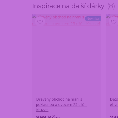
Inspirace na další dárky
8
Novinka
Dřevěný obchod na hraní s
Děts
pokladnou a ovocem 25 dílů -
el. 
Kruzzel
999 Kč
73