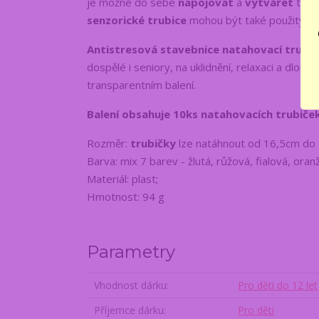
je možné do sebe
napojovat
a
vytvářet
tak 
senzorické trubice
mohou být také použity jako
Antistresová stavebnice natahovací trubič
dospělé i seniory, na uklidnění, relaxaci a dlo
transparentním balení.
Balení obsahuje 10ks natahovacích trubiče
Rozměr:
trubičky
lze natáhnout od 16,5cm do 
Barva: mix 7 barev - žlutá, růžová, fialová, ora
Materiál: plast;
Hmotnost: 94 g
Parametry
Vhodnost dárku
Pro děti do 12 let
Příjemce dárku
Pro děti