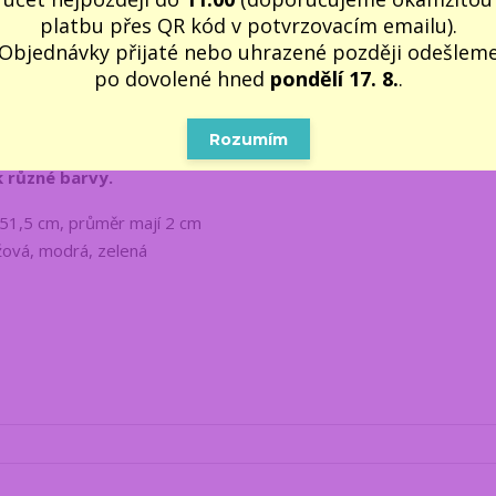
dlouhého
hada, kruh, čtverec, hvězdu
nebo
další obrazce
. Tyt
platbu přes QR kód v potvrzovacím emailu).
 inspirativní fyzikální terapeutické hračky.
Objednávky přijaté nebo uhrazené později odešlem
po dovolené hned
pondělí 17. 8.
.
ky 15-46cm - 10 ks
doporučujeme jako hravý dárek pro děti, te
uhé chvíle, k narozeninám, k svátku nebo k Vánocům. Dodáváme v
Rozumím
k různé barvy.
51,5 cm, průměr mají 2 cm
nžová, modrá, zelená