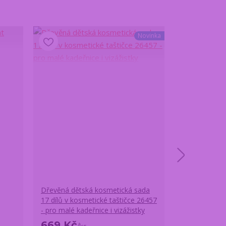
Novinka
Dřevěná dětská kosmetická sada
Zámek pro pr
17 dílů v kosmetické taštičce 26457
růžový šesti
- pro malé kadeřnice i vizážistky
669 Kč
599 Kč