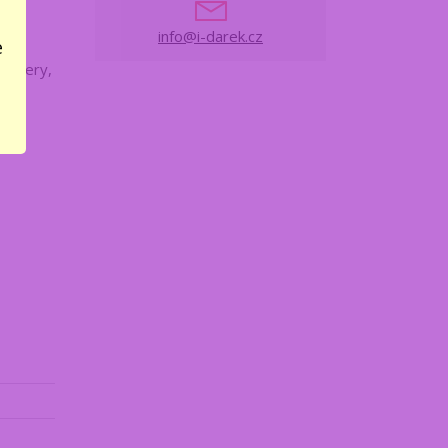
o
info@i-darek.cz
e
enagery,