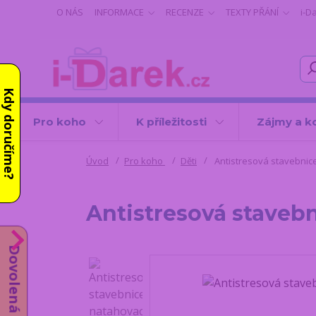
O NÁS
INFORMACE
RECENZE
TEXTY PŘÁNÍ
i-D
Kdy doručíme?
Pro koho
K příležitosti
Zájmy a k
Úvod
Pro koho
Děti
Antistresová stavebnice
Antistresová stavebn
Dovolená od 10.8.