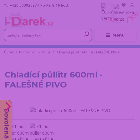
+420 603920974
Po-Pá, 8-16 hod.
0
0,00 Kč
Menu
Úvod
Pro koho
Muži
Chladící půllitr 600ml - FALEŠNÉ PIVO
Chladící půllitr 600ml -
FALEŠNÉ PIVO
Dovolená od 10.8.