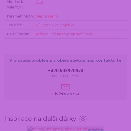
Vhodné k
Ano
Valentýnu
Parametr Motiv
Nepřiřazeno
Typ dárku
Půllitry a pivní doplňky
Balení dárku
Jednoduchý nebo přepravní obal
V případě problémů s objednávkou nás kontaktujte
+420 603920974
Po-Pá, 8-16 hod.
info@i-darek.cz
Inspirace na další dárky
8
Novinka