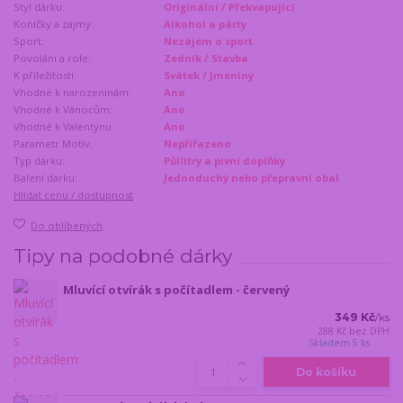
Styl dárku:
Originální / Překvapující
Koníčky a zájmy:
Alkohol a párty
Sport:
Nezájem o sport
Povolání a role:
Zedník / Stavba
K příležitosti:
Svátek / Jmeniny
Vhodné k narozeninám:
Ano
Vhodné k Vánocům:
Ano
Vhodné k Valentýnu:
Ano
Parametr Motiv:
Nepřiřazeno
Typ dárku:
Půllitry a pivní doplňky
Balení dárku:
Jednoduchý nebo přepravní obal
Hlídat cenu / dostupnost
Do oblíbených
Tipy na podobné dárky
Mluvící otvírák s počítadlem - červený
349 Kč
/
ks
288 Kč
bez DPH
Skladem 5 ks
Do košíku