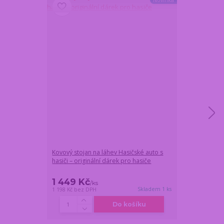
Kovový stojan na láhev Hasičské auto s
Dárková láhev 
hasiči – originální dárek pro hasiče
HASIČSKÉ AUTO
1 449 Kč
1 359 Kč
/
ks
/
k
Skladem 1 ks
1 198 Kč
bez DPH
1 123 Kč
bez DP
Do košíku