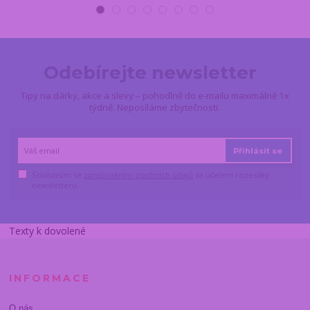
Odebírejte newsletter
Tipy na dárky, akce a slevy – pohodlně do e-mailu maximálně 1x
týdně. Neposíláme zbytečnosti.
Přihlásit se
Souhlasím se
zpracováním osobních údajů
za účelem rozesílky
newsletteru.
Texty k dovolené
INFORMACE
O nás