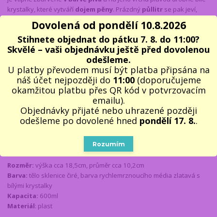
krystalky, které vytváří
dojem pěny
. Prázdný
půllitr
se pak jeví,
jako by byl
naplněn pivem
. Vaše
milované pivínko
bude v
Dovolená od pondělí 10.8.2026
namraženém půllitru opravdu luxusní. Stačí
půllitr
vložit dnem
Stihnete objednat do pátku 7. 8. do 11:00?
vzhůru do mrazáku (namražovat max do -10C) a nechat cca 2-4
Skvělé – vaši objednávku ještě před dovolenou
hodiny
namrazit
.
odešleme.
Chladící půllitr 600ml - FALEŠNÉ PIVO
je pak ideální
dárek pro
U platby převodem musí být platba připsána na
každého, kdo si rád vychutnává
vychlazené pivo
a má rád
vtipné
náš účet nejpozději do
11:00
(doporučujeme
dárky
. S prázdým
půlitrem
se dají dělat různé vtípky, jako např.
okamžitou platbu přes QR kód v potvrzovacím
když se převrhne, každý se určitě vyleká, že budem domnělým pivem
emailu).
politý atd.
Půllitr
je nejen
na pivo
, ale vychladí i limonádu či ledový
Objednávky přijaté nebo uhrazené později
čaj. Tento
chladící půllitr
pojme bez problému celé
pivo i s pěnou
,
odešleme po dovolené hned
pondělí 17. 8.
.
díky svému objemu 0,6 l . Jedná se o skvělý
nápad na letní párty
na zahradě a
dárek pro muže k narozeninám, k svátku nebo k
Rozumím
Vánocům
. Dodáváme v bílé kartonové krabičce.
Rozměr:
výška cca 18,5cm, průměr cca 10,2cm
Barva:
tělo sklenice čiré, barva rychlemrznoucího média zlatavá s
bílými krystalky
Kapacita:
600ml
Materiál
: plast