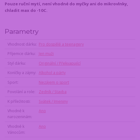
Pouze ruční mytí, není vhodné do myčky ani do mikrovlnky,
chladit max do -10C.
Parametry
Vhodnost dárku
Pro dospělé a teenagery
Příjemce dárku
Jen muži
Styl dárku
Originální / Překvapující
Koníčky a zájmy
Alkohol a párty
Sport
Nezájem o sport
Povolání a role
Zedník / Stavba
K příležitosti
Svátek / Jmeniny
Vhodné k
Ano
narozeninám
Vhodné k
Ano
Vánocům