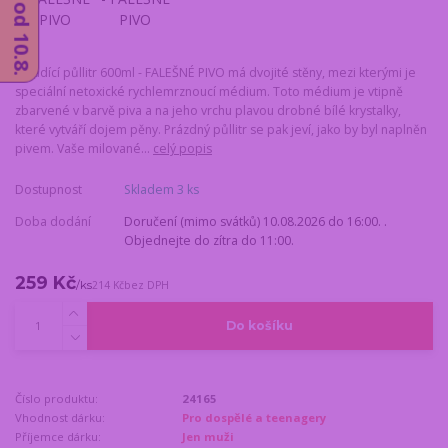
Chladící půllitr 600ml - FALEŠNÉ PIVO má dvojité stěny, mezi kterými je
speciální netoxické rychlemrznoucí médium. Toto médium je vtipně
zbarvené v barvě piva a na jeho vrchu plavou drobné bílé krystalky,
které vytváří dojem pěny. Prázdný půllitr se pak jeví, jako by byl naplněn
pivem. Vaše milované...
celý popis
Dostupnost
Skladem 3 ks
Doba dodání
Doručení (mimo svátků) 10.08.2026 do 16:00. .
Objednejte do zítra do 11:00.
259 Kč
/
ks
214 Kč
bez DPH
Do košíku
Číslo produktu:
24165
Vhodnost dárku:
Pro dospělé a teenagery
Příjemce dárku:
Jen muži