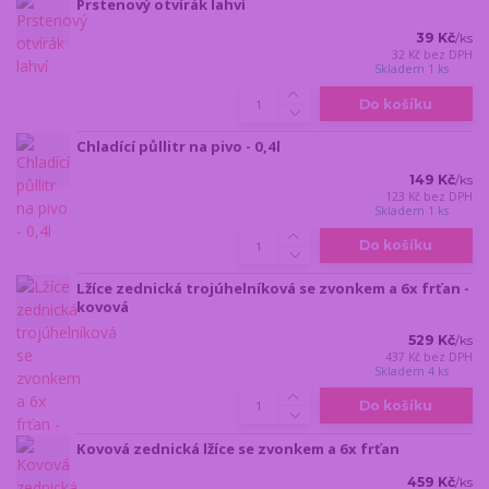
Prstenový otvírák lahví
39 Kč
/
ks
32 Kč
bez DPH
Skladem 1 ks
Do košíku
Chladící půllitr na pivo - 0,4l
149 Kč
/
ks
123 Kč
bez DPH
Skladem 1 ks
Do košíku
Lžíce zednická trojúhelníková se zvonkem a 6x frťan -
kovová
529 Kč
/
ks
437 Kč
bez DPH
Skladem 4 ks
Do košíku
Kovová zednická lžíce se zvonkem a 6x frťan
459 Kč
/
ks