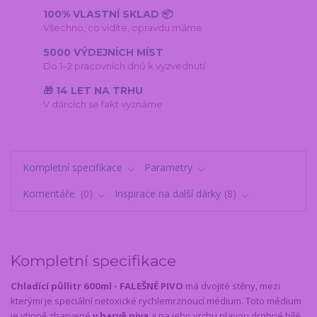
100% VLASTNÍ SKLAD 📦
Všechno, co vidíte, opravdu máme
5000 VÝDEJNÍCH MÍST
Do 1–2 pracovních dnů k vyzvednutí
🎁 14 LET NA TRHU
V dárcích se fakt vyznáme
Kompletní specifikace
Parametry
Komentáře
0
Inspirace na další dárky
8
Kompletní specifikace
Chladící půllitr 600ml - FALEŠNÉ PIVO
má dvojité stěny, mezi
kterými je speciální netoxické rychlemrznoucí médium. Toto médium
je vtipně zbarvené
v barvě piva
a na jeho vrchu plavou drobné bílé