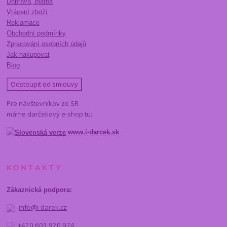
Doprava, platba
Vrácení zboží
Reklamace
Obchodní podmínky
Zpracování osobních údajů
Jak nakupovat
Blog
Odstoupit od smlouvy
Pre návštevníkov zo SR
máme darčekový e-shop tu:
www.i-darcek.sk
KONTAKTY
Zákaznická podpora:
info@i-darek.cz
+420 603 920 974