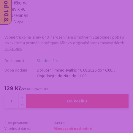
Vtipné tričko na láhev k 40. narozeninám s motivem Starobinec pobaví
oslavence a promění obyčejnou láhev v originální narozeninový dárek.
celý popis
Dostupnost
Skladem 2 ks
Doba dodání
Doručení (mimo svátků) 10.08.2026 do 16:00. .
Objednejte do zítra do 11:00.
129 Kč
/
ks
107 Kč
bez DPH
Do košíku
Číslo produktu:
24148
Vhodnost dárku:
Všeobecně nevhodné