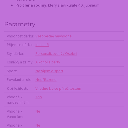
Pro
člena rodiny
, který slaví kulaté 40. jubileum.
Parametry
Vhodnost dárku
Všeobecně nevhodné
Příjemce dárku
Jen muži
Styl dárku
Personalizovaný / Osobní
Koníčky a zájmy
Alkohol a párty
Sport
Nezájem o sport
Povolání a role
Nepřířazeno
K příležitosti
Vhodné k více příležitostem
Vhodné k
Ano
narozeninám
Vhodné k
Ne
Vánocům
Vhodné k
Ne