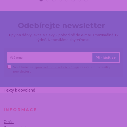
Odebírejte newsletter
Tipy na dárky, akce a slevy – pohodlně do e-mailu maximálně 1x
týdně. Neposíláme zbytečnosti.
Přihlásit se
Souhlasím se
zpracováním osobních údajů
za účelem rozesílky
newsletteru.
Texty k dovolené
INFORMACE
O nás