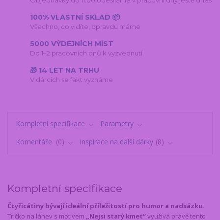
Objednávky do 11:00 odesíláme v pracovní dny ještě dnes
100% VLASTNÍ SKLAD 📦
Všechno, co vidíte, opravdu máme
5000 VÝDEJNÍCH MÍST
Do 1–2 pracovních dnů k vyzvednutí
🎁 14 LET NA TRHU
V dárcích se fakt vyznáme
Kompletní specifikace
Parametry
Komentáře
0
Inspirace na další dárky
8
Kompletní specifikace
Čtyřicátiny bývají ideální příležitostí pro humor a nadsázku.
Tričko na láhev s motivem
„Nejsi starý kmet“
využívá právě tento