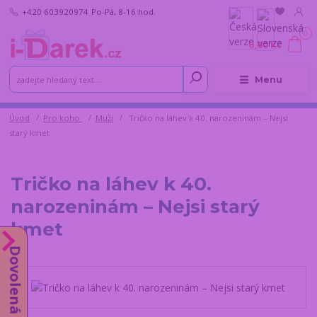
+420 603920974
Po-Pá, 8-16 hod.
0
0,00 Kč
Menu
Úvod
Pro koho
Muži
Tričko na láhev k 40. narozeninám – Nejsi
starý kmet
Tričko na láhev k 40.
narozeninám – Nejsi starý
kmet
Dovolená od 10.8.