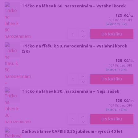
Tričko na láhev k 60. narozeninám – Vytáhni korek
129 Kč
/
ks
107 Kč
bez DPH
Skladem 5 ks
Do košíku
Tričko na fľašu k 50. narodeninám – Vytiahni korok
(SK)
129 Kč
/
ks
107 Kč
bez DPH
Skladem 3 ks
Do košíku
Tričko na láhev k 30. narozeninám – Nejsi šašek
129 Kč
/
ks
107 Kč
bez DPH
Skladem 2 ks
Do košíku
Dárková láhev CAPRIE 0,35 jubileum - výročí 40 let