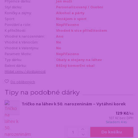
Příjemce dárku:
Jen muži
Styl dárku:
Personalizovaný / Osobní
Koníčky a zájmy:
Alkohol a párty
Sport:
Nezájem o sport
Povolání a role:
Nepřířazeno
K příležitosti:
Vhodné k více příležitostem
Vhodné k narozeninám:
Ano
Vhodné k Vánocům:
Ne
Vhodné k Valentýnu:
Ne
Parametr Motiv:
Nepřiřazeno
Typ dárku:
Obaly a stojany na láhev
Balení dárku:
Běžný komerční obal
Hlídat cenu / dostupnost
Do oblíbených
Tipy na podobné dárky
Tričko na láhev k 50. narozeninám – Vytáhni korek
129 Kč
/
ks
107 Kč
bez DPH
Skladem 4 ks
Do košíku