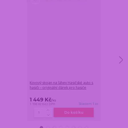
Kovový stojan na láhev Hasičské auto s
Dárková láhev 
hasiči – originální dárek pro hasiče
HASIČSKÉ AUTO
1 449 Kč
1 359 Kč
/
ks
/
k
Skladem 1 ks
1 198 Kč
bez DPH
1 123 Kč
bez DP
Do košíku