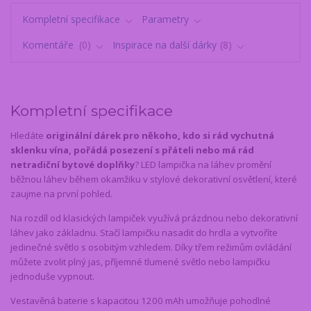
Kompletní specifikace
Parametry
Komentáře
0
Inspirace na další dárky
8
Kompletní specifikace
Hledáte
originální dárek pro někoho, kdo si rád vychutná
sklenku vína, pořádá posezení s přáteli nebo má rád
netradiční bytové doplňky
? LED lampička na láhev promění
běžnou láhev během okamžiku v stylové dekorativní osvětlení, které
zaujme na první pohled.
Na rozdíl od klasických lampiček využívá prázdnou nebo dekorativní
láhev jako základnu. Stačí lampičku nasadit do hrdla a vytvoříte
jedinečné světlo s osobitým vzhledem. Díky třem režimům ovládání
můžete zvolit plný jas, příjemné tlumené světlo nebo lampičku
jednoduše vypnout.
Vestavěná baterie s kapacitou 1200 mAh umožňuje pohodlné