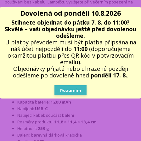
používání bez kabelu. Lampičku využijete při večerním posezení na
terase, romantické večeři, oslavě narozenin nebo jako originální
Dovolená od pondělí 10.8.2026
dekoraci do obývacího pokoje, pracovny či baru.
Stihnete objednat do pátku 7. 8. do 11:00?
Díky svému neobvyklému konceptu je skvělým dárkem k
Skvělé – vaši objednávku ještě před dovolenou
narozeninám, Vánocům i jako pozornost při odchodu do důchodu.
odešleme.
Potěší ženy i muže, kteří mají rádi zajímavé designové doplňky a rádi
U platby převodem musí být platba připsána na
překvapují své okolí něčím netradičním.
náš účet nejpozději do
11:00
(doporučujeme
okamžitou platbu přes QR kód v potvrzovacím
Parametry
emailu).
Objednávky přijaté nebo uhrazené později
Typ produktu: LED lampička na láhev
odešleme po dovolené hned
pondělí 17. 8.
.
Barva: černá
Materiál: ABS plast
Režimy svícení: zapnuto / vypnuto / stmívání
Rozumím
Napájení: vestavěná dobíjecí baterie
Kapacita baterie:
1200 mAh
Nabíjení:
USB-C
Nabíjecí kabel: součást balení
Rozměry produktu:
11,8 × 11,4 × 13,4 cm
Hmotnost:
259 g
Balení: barevná dárková krabička