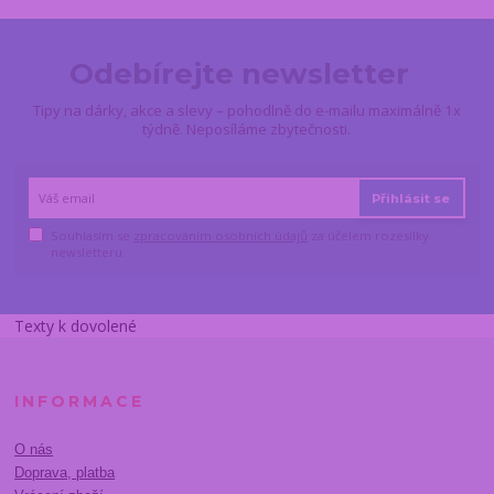
Odebírejte newsletter
Tipy na dárky, akce a slevy – pohodlně do e-mailu maximálně 1x
týdně. Neposíláme zbytečnosti.
Přihlásit se
Souhlasím se
zpracováním osobních údajů
za účelem rozesílky
newsletteru.
Texty k dovolené
INFORMACE
O nás
Doprava, platba