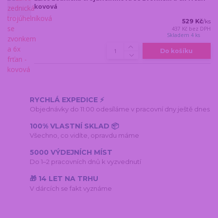
kovová
529 Kč
/
ks
437 Kč
bez DPH
Skladem 4 ks
Do košíku
RYCHLÁ EXPEDICE ⚡
Objednávky do 11:00 odesíláme v pracovní dny ještě dnes
100% VLASTNÍ SKLAD 📦
Všechno, co vidíte, opravdu máme
5000 VÝDEJNÍCH MÍST
Do 1–2 pracovních dnů k vyzvednutí
🎁 14 LET NA TRHU
V dárcích se fakt vyznáme