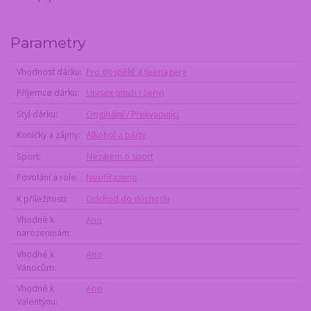
Parametry
Vhodnost dárku
Pro dospělé a teenagery
Příjemce dárku
Unisex (muži i ženy)
Styl dárku
Originální / Překvapující
Koníčky a zájmy
Alkohol a párty
Sport
Nezájem o sport
Povolání a role
Nepřířazeno
K příležitosti
Odchod do důchodu
Vhodné k
Ano
narozeninám
Vhodné k
Ano
Vánocům
Vhodné k
Ano
Valentýnu