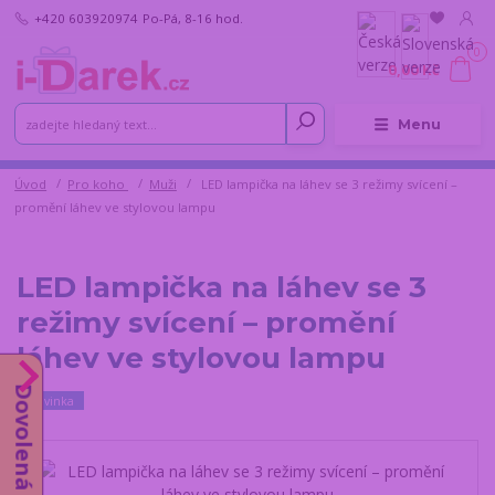
+420 603920974
Po-Pá, 8-16 hod.
0
0,00 Kč
Menu
Úvod
Pro koho
Muži
LED lampička na láhev se 3 režimy svícení –
promění láhev ve stylovou lampu
LED lampička na láhev se 3
režimy svícení – promění
láhev ve stylovou lampu
Dovolená od 10.8.
Novinka