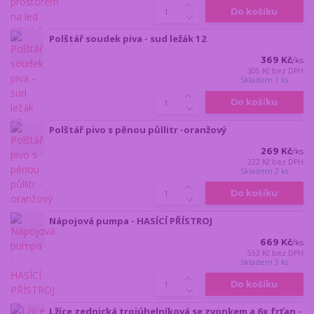
Do košíku
Polštář soudek piva - sud ležák 12
369 Kč
/
ks
305 Kč
bez DPH
Skladem 1 ks
Do košíku
Polštář pivo s pěnou půllitr -oranžový
269 Kč
/
ks
222 Kč
bez DPH
Skladem 2 ks
Do košíku
Nápojová pumpa - HASÍCÍ PŘÍSTROJ
669 Kč
/
ks
553 Kč
bez DPH
Skladem 3 ks
Do košíku
Lžíce zednická trojúhelníková se zvonkem a 6x frťan -