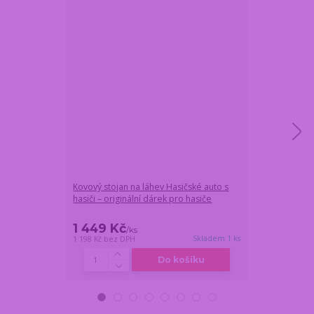
Kovový stojan na láhev Hasičské auto s
Rotující křišťá
hasiči – originální dárek pro hasiče
dekantér
1 449 Kč
1 359 Kč
/
ks
/
k
Skladem 1 ks
1 198 Kč
bez DPH
1 123 Kč
bez DP
Do košíku