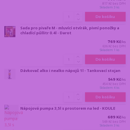
817 Kč
bez DPH
Skladem 3 ks
Do košíku
Sada pro pivaře M - mluvící otvírák, pivní ponožky a
chladící půllitr 0.4l - Darot
769 Kč
/
ks
636 Kč
bez DPH
Skladem 1 ks
Do košíku
Dávkovač alko i nealko nápojů 1l - Tankovací stojan
549 Kč
/
ks
454 Kč
bez DPH
Skladem 4 ks
Do košíku
Nápojová pumpa 3,5l s prostorem na led - KOULE
689 Kč
/
ks
569 Kč
bez DPH
Skladem 3 ks