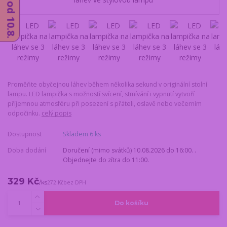
Proměňte obyčejnou láhev během několika sekund v originální stolní
lampu. LED lampička s možností svícení, stmívání i vypnutí vytvoří
příjemnou atmosféru při posezení s přáteli, oslavě nebo večerním
odpočinku.
celý popis
Dostupnost
Skladem 6 ks
Doba dodání
Doručení (mimo svátků) 10.08.2026 do 16:00. .
Objednejte do zítra do 11:00.
329 Kč
/
ks
272 Kč
bez DPH
Do košíku