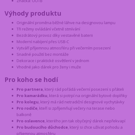
Značka: OOTB
Výhody produktu
Originální proměna běžné láhve na designovou lampu
Tři režimy ovládání včetně stmívání
Bezdrátový provoz díky vestavěné baterii
Moderní nabíjení přes USB-C
Vytváří příjemnou atmosféru při večerním posezení
Snadné použití bez montáže
Dekorace i praktické osvětlení v jednom
Vhodné jako dárek pro ženy i muže
Pro koho se hodí
Pro partnera
, který rád pořádá večerní posezení s přáteli
Pro kamarádku
, která si potrpí na originální bytové doplňky
Pro kolegu
, který má rád netradiční designové vychytávky
Pro rodiče
, kteří si zpříjemňují večery na terase nebo
balkoně
Pro oslavence
, kterého jen tak obyčejný dárek nepřekvapí
Pro budoucího důchodce
, který si chce užívat pohodu a
příjemnou atmosféru