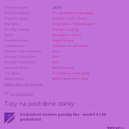
Číslo produktu:
28263
Vhodnost dárku:
Pro dospělé a teenagery
Příjemce dárku:
Unisex (muži i ženy)
Styl dárku:
Originální / Překvapující
Koníčky a zájmy:
Alkohol a párty
Sport:
Nezájem o sport
Povolání a role:
Nepřířazeno
K příležitosti:
Odchod do důchodu
Vhodné k narozeninám:
Ano
Vhodné k Vánocům:
Ano
Vhodné k Valentýnu:
Ano
Parametr Motiv:
Nepřiřazeno
Typ dárku:
Projektory a lampičky
Balení dárku:
Běžný komerční obal
Hlídat cenu / dostupnost
Do oblíbených
Tipy na podobné dárky
Kaskádové domino panáky 5ks - modré 5 LED
podsvícení
989 Kč
/
ks