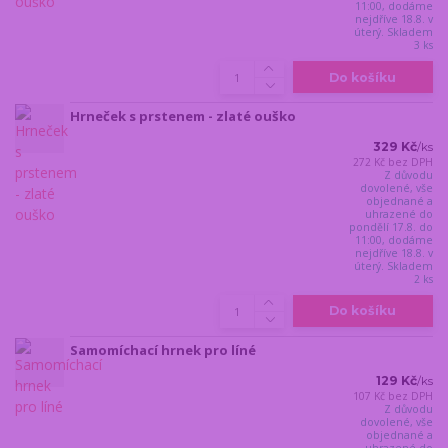
11:00, dodáme
nejdříve 18.8. v
úterý. Skladem
3 ks
Do košíku
Hrneček s prstenem - zlaté ouško
329 Kč
/
ks
272 Kč
bez DPH
Z důvodu
dovolené, vše
objednané a
uhrazené do
pondělí 17.8. do
11:00, dodáme
nejdříve 18.8. v
úterý. Skladem
2 ks
Do košíku
Samomíchací hrnek pro líné
129 Kč
/
ks
107 Kč
bez DPH
Z důvodu
dovolené, vše
objednané a
uhrazené do