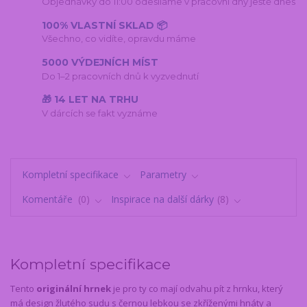
Objednávky do 11:00 odesíláme v pracovní dny ještě dnes
100% VLASTNÍ SKLAD 📦
Všechno, co vidíte, opravdu máme
5000 VÝDEJNÍCH MÍST
Do 1–2 pracovních dnů k vyzvednutí
🎁 14 LET NA TRHU
V dárcích se fakt vyznáme
Kompletní specifikace
Parametry
Komentáře
0
Inspirace na další dárky
8
Kompletní specifikace
Tento
originální hrnek
je pro ty co mají odvahu pít z hrnku, který
má design žlutého sudu s černou lebkou se zkříženými hnáty a