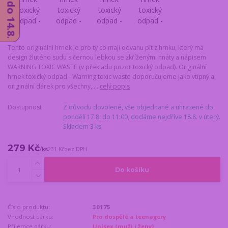
Tento originální hrnek je pro ty co mají odvahu pít z hrnku, který má
design žlutého sudu s černou lebkou se zkříženými hnáty a nápisem
WARNING TOXIC WASTE (v překladu pozor toxický odpad). Originální
hrnek toxický odpad - Warning toxic waste doporučujeme jako vtipný a
originální dárek pro všechny, ...
celý popis
Dostupnost
Z důvodu dovolené, vše objednané a uhrazené do
pondělí 17.8. do 11:00, dodáme nejdříve 18.8. v úterý.
Skladem 3 ks
279 Kč
/
ks
231 Kč
bez DPH
Do košíku
Číslo produktu:
30175
Vhodnost dárku:
Pro dospělé a teenagery
Příjemce dárku:
Unisex (muži i ženy)