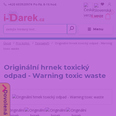
+420 603920974
Po-Pá, 8-16 hod.
0
0,00 Kč
Menu
Úvod
Pro koho
Teenageři
Originální hrnek toxický odpad - Warning
toxic waste
Originální hrnek toxický
odpad - Warning toxic waste
Dovolená do 14.8.