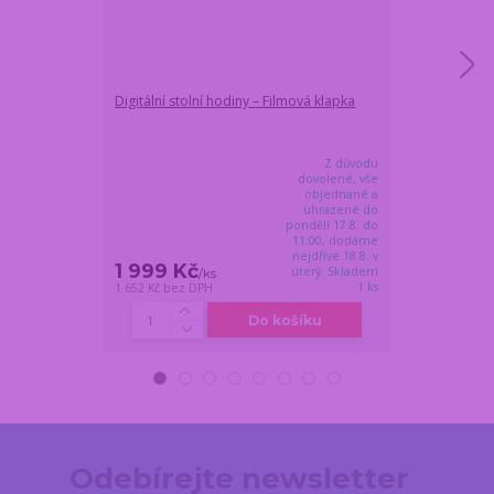
Digitální stolní hodiny – Filmová klapka
Whisky set v 
placatka a skl
Z důvodu
dovolené, vše
objednané a
uhrazené do
pondělí 17.8. do
11:00, dodáme
nejdříve 18.8. v
1 999 Kč
1 289 Kč
úterý. Skladem
/
ks
/
1 ks
1 652 Kč
bez DPH
1 065 Kč
bez DP
Do košíku
Odebírejte newsletter