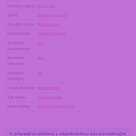
Koníčky a zájmy
Káva a čaj
Sport
Nezájem o sport
Povolání a role
Nepřířazeno
K příležitosti
Svátek / Jmeniny
Vhodné k
Ano
narozeninám
Vhodné k
Ano
Vánocům
Vhodné k
Ne
Valentýnu
Parametr Motiv
Nepřiřazeno
Typ dárku
Hrníčky a šálky
Balení dárku
Běžný komerční obal
V případě problémů s objednávkou nás kontaktujte