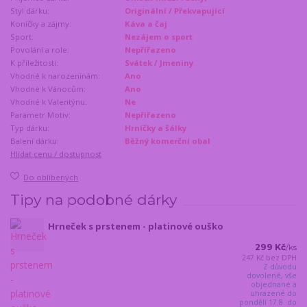
Styl dárku:
Originální / Překvapující
Koníčky a zájmy:
Káva a čaj
Sport:
Nezájem o sport
Povolání a role:
Nepřířazeno
K příležitosti:
Svátek / Jmeniny
Vhodné k narozeninám:
Ano
Vhodné k Vánocům:
Ano
Vhodné k Valentýnu:
Ne
Parametr Motiv:
Nepřiřazeno
Typ dárku:
Hrníčky a šálky
Balení dárku:
Běžný komerční obal
Hlídat cenu / dostupnost
Do oblíbených
Tipy na podobné dárky
Hrneček s prstenem - platinové ouško
299 Kč
/
ks
247 Kč
bez DPH
Z důvodu
dovolené, vše
objednané a
uhrazené do
pondělí 17.8. do