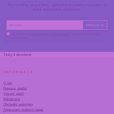
Tipy na dárky, akce a slevy – pohodlně do e-mailu maximálně 1x
týdně. Neposíláme zbytečnosti.
Přihlásit se
Souhlasím se
zpracováním osobních údajů
za účelem rozesílky
newsletteru.
Texty k dovolené
INFORMACE
O nás
Doprava, platba
Vrácení zboží
Reklamace
Obchodní podmínky
Zpracování osobních údajů