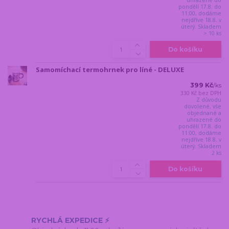
pondělí 17.8. do
11:00, dodáme
nejdříve 18.8. v
úterý. Skladem
> 10 ks
Do košíku
Samomíchací termohrnek pro líné - DELUXE
399 Kč
/
ks
330 Kč
bez DPH
Z důvodu
dovolené, vše
objednané a
uhrazené do
pondělí 17.8. do
11:00, dodáme
nejdříve 18.8. v
úterý. Skladem
2 ks
Do košíku
RYCHLÁ EXPEDICE ⚡