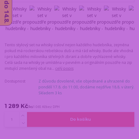
Tento stylový set na whisky osloví nejen každého hudebníka, zejména
pokud má rockerskou rebelskou duši a má rád whisky. Bude ale vhodná
i pro každého milovníka střelných zbraní a dobře vychlazené whisky.
Celá sada na whisky je umístěna v pevném a originálním pouzdře na zip
imitující zmenšený obal na...
celý popis
Dostupnost
Z důvodu dovolené, vše objednané a uhrazené do
pondělí 17.8. do 11:00, dodáme nejdříve 18.8. v úterý.
Skladem 3 ks
1 289 Kč
/
ks
1 065 Kč
bez DPH
Do košíku