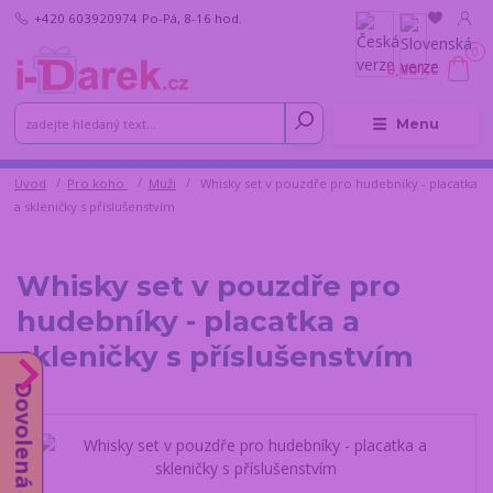
+420 603920974
Po-Pá, 8-16 hod.
0
0,00 Kč
Menu
Úvod
Pro koho
Muži
Whisky set v pouzdře pro hudebníky - placatka
a skleničky s příslušenstvím
Whisky set v pouzdře pro
hudebníky - placatka a
skleničky s příslušenstvím
Dovolená do 14.8.