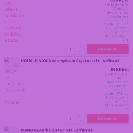
699 Kč
/
ks
578 Kč
bez DPH
Z důvodu
dovolené, vše
objednané a
uhrazené do
pondělí 17.8. do
11:00, dodáme
nejdříve 18.8. v
úterý. Skladem
2 ks
Do košíku
HOUSLE, VIOLA se smyčcem Crystocraft - stříbrné
549 Kč
/
ks
454 Kč
bez DPH
Z důvodu
dovolené, vše
objednané a
uhrazené do
pondělí 17.8. do
11:00, dodáme
nejdříve 18.8. v
úterý. Skladem
3 ks
Do košíku
PIANO KLAVÍR Crystocraft - stříbrné