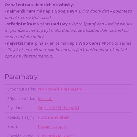
Označení na sklenicích na whisky:
-
nejmenší míra
má nápis
Goog Day
=
Byl to dobrý den – pojďme to
pomalu a rozvážně slavit!
-
střední míra
má nápis
Bad Day
=
Byl to špatný den – jedině whisky
mi pomůže a nesmí jí být málo, doufám, že s každou další skleničkou
se den změní v dobrý.
-
největší míra
, plná sklenice má nápis
Who Cares
=
Koho to zajímá
–
To jaký jsem měl den, nikoho ani nezajímá, potřebuju se okamžitě
opít a na vše zapomenout.
Parametry
Vhodnost dárku
Pro dospělé a teenagery
Příjemce dárku
Jen muži
Styl dárku
Originální / Překvapující
Koníčky a zájmy
Hudba a muzikanti
Sport
Nezájem o sport
Povolání a role
Hudebník / Muzikant