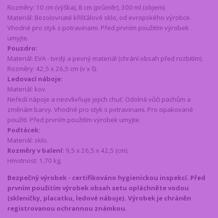
Rozměry: 10 cm (výška), 8 cm (průměr), 300 ml (objem).
Materiál: Bezolovnaté křišťálové sklo, od evropského výrobce.
Vhodné pro styk s potravinami. Před prvním použitím výrobek
umyjte.
Pouzdro:
Materiál: EVA - tvrdý a pevný materiál (chrání obsah před rozbitím).
Rozměry: 42,5 x 26,5 cm (v x š).
Ledovací náboje:
Materiál: kov.
Neředí nápoje a neovlivňuje jejich chuť. Odolná vůči pachům a
změnám barvy. Vhodné pro styk s potravinami. Pro opakované
použití. Před prvním použitím výrobek umyjte.
Podtácek:
Materiál: sklo.
Rozměry v balení:
9,5 x 26,5 x 42,5 (cm).
Hmotnost: 1,70 kg.
Bezpečný výrobek - certifikováno hygienickou inspekcí.
Před
prvním použitím výrobek obsah setu opláchněte vodou
(skleničky, placatku, ledové náboje).
Výrobek je chráněn
registrovanou ochrannou známkou.