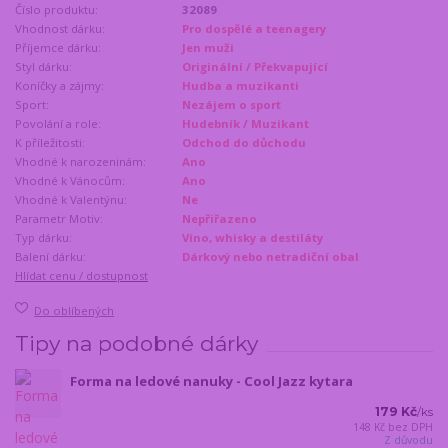
Číslo produktu:
32089
Vhodnost dárku:
Pro dospělé a teenagery
Příjemce dárku:
Jen muži
Styl dárku:
Originální / Překvapující
Koníčky a zájmy:
Hudba a muzikanti
Sport:
Nezájem o sport
Povolání a role:
Hudebník / Muzikant
K příležitosti:
Odchod do důchodu
Vhodné k narozeninám:
Ano
Vhodné k Vánocům:
Ano
Vhodné k Valentýnu:
Ne
Parametr Motiv:
Nepřiřazeno
Typ dárku:
Víno, whisky a destiláty
Balení dárku:
Dárkový nebo netradiční obal
Hlídat cenu / dostupnost
Do oblíbených
Tipy na podobné dárky
Forma na ledové nanuky - Cool Jazz kytara
179 Kč
/
ks
148 Kč
bez DPH
Z důvodu