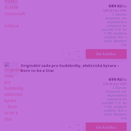
689 Kč
/
ks
569 Kč
bez DPH
Z důvodu
dovolené, vše
objednané a
uhrazené do
pondělí 17.8. do
11:00, dodáme
nejdříve 18.8. v
úterý. Skladem
2 ks
Do košíku
Originální sada pro hudebníky, elektrická kytara –
Born to be a Star
699 Kč
/
ks
578 Kč
bez DPH
Z důvodu
dovolené, vše
objednané a
uhrazené do
pondělí 17.8. do
11:00, dodáme
nejdříve 18.8. v
úterý. Skladem
6 ks
Do košíku