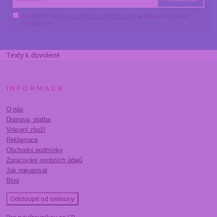
Souhlasím se
zpracováním osobních údajů
za účelem rozesílky
newsletteru.
Texty k dovolené
INFORMACE
O nás
Doprava, platba
Vrácení zboží
Reklamace
Obchodní podmínky
Zpracování osobních údajů
Jak nakupovat
Blog
Odstoupit od smlouvy
Pre návštevníkov zo SR