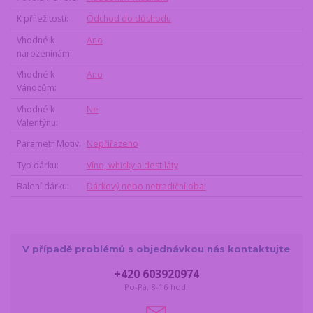
K příležitosti
Odchod do důchodu
Vhodné k
Ano
narozeninám
Vhodné k
Ano
Vánocům
Vhodné k
Ne
Valentýnu
Parametr Motiv
Nepřiřazeno
Typ dárku
Víno, whisky a destiláty
Balení dárku
Dárkový nebo netradiční obal
V případě problémů s objednávkou nás kontaktujte
+420 603920974
Po-Pá, 8-16 hod.