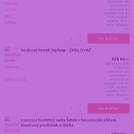
dovolené, vše
objednané a
uhrazené do
pondělí 17.8. do
11:00, dodáme
nejdříve 18.8. v
úterý. Skladem
2 ks
Do košíku
Rockový hrnek MyAmp - ZESILOVAČ
339 Kč
/
ks
280 Kč
bez DPH
Z důvodu
dovolené, vše
objednané a
uhrazené do
pondělí 17.8. do
11:00, dodáme
nejdříve 18.8. v
úterý. Skladem
3 ks
Do košíku
Luxusní hudební sada Šálek s houslovým klíčem,
klavírový podšálek a lžička