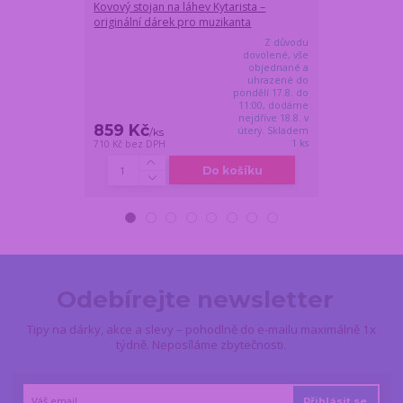
Kovový stojan na láhev Kytarista –
Originální sad
originální dárek pro muzikanta
mikrofonu – Bo
Z důvodu
dovolené, vše
objednané a
uhrazené do
pondělí 17.8. do
11:00, dodáme
nejdříve 18.8. v
859 Kč
699 Kč
úterý. Skladem
/
ks
/
ks
1 ks
710 Kč
bez DPH
578 Kč
bez DPH
Do košíku
Odebírejte newsletter
Tipy na dárky, akce a slevy – pohodlně do e-mailu maximálně 1x
týdně. Neposíláme zbytečnosti.
Přihlásit se