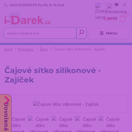
+420 603920974
Po-Pá, 8-16 hod.
0
0,00 Kč
Menu
Úvod
Pro koho
Ženy
Čajové sítko silikonové - Zajíček
Čajové sítko silikonové -
Zajíček
Dovolená do 14.8.