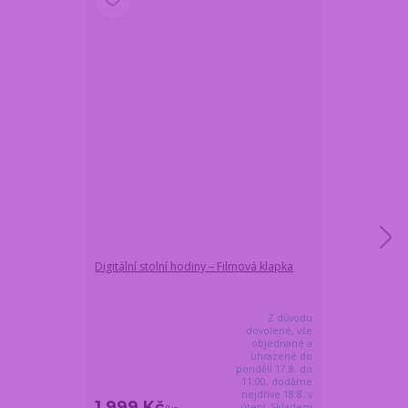
Digitální stolní hodiny – Filmová klapka
Whisky set v 
placatka a skl
Z důvodu
dovolené, vše
objednané a
uhrazené do
pondělí 17.8. do
11:00, dodáme
nejdříve 18.8. v
1 999 Kč
1 289 Kč
úterý. Skladem