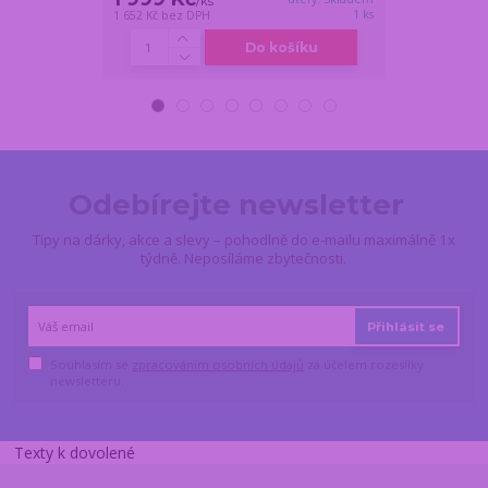
/
ks
/
1 ks
1 652 Kč
bez DPH
1 065 Kč
bez DP
Do košíku
Odebírejte newsletter
Tipy na dárky, akce a slevy – pohodlně do e-mailu maximálně 1x
týdně. Neposíláme zbytečnosti.
Přihlásit se
Souhlasím se
zpracováním osobních údajů
za účelem rozesílky
newsletteru.
Texty k dovolené