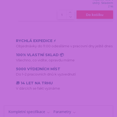
úterý. Skladem
2 ks
Do košíku
RYCHLÁ EXPEDICE ⚡
Objednávky do 11:00 odesíláme v pracovní dny ještě dnes
100% VLASTNÍ SKLAD 📦
Všechno, co vidíte, opravdu máme
5000 VÝDEJNÍCH MÍST
Do 1–2 pracovních dnů k vyzvednutí
🎁 14 LET NA TRHU
V dárcích se fakt vyznáme
Kompletní specifikace
Parametry