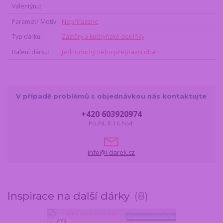
Valentýnu
Parametr Motiv
Nepřiřazeno
Typ dárku
Zástěry a kuchyňské doplňky
Balení dárku
Jednoduchý nebo přepravní obal
V případě problémů s objednávkou nás kontaktujte
+420 603920974
Po-Pá, 8-16 hod.
info@i-darek.cz
Inspirace na další dárky
8
Doprava ZDARMA