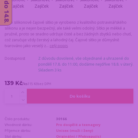
Toto silikonové čajové sítko je vyrobeno z kvalitního potravinářského
silikonu a je nejen bezpečný, ale také velmi odolný. Sítko je měkké a
pružné, proto se snadno udržuje čisté a bez žádných zbytků nebo chutí,
což zaručuje vždy čerstvý a lahodný čaj. Čajové sítko je důmyslně
tvarováno jako veselý z...
celý popis
Dostupnost
Z důvodu dovolené, vše objednané a uhrazené do
pondělí 17.8. do 11:00, dodáme nejdříve 18.8. v úterý.
Skladem 3 ks
139 Kč
/
ks
115 Kč
bez DPH
Do košíku
Číslo produktu:
30166
Vhodnost dárku:
Pro dospělé a teenagery
Příjemce dárku:
Unisex (muži i ženy)
Styl dárku:
Originální / Překvapující