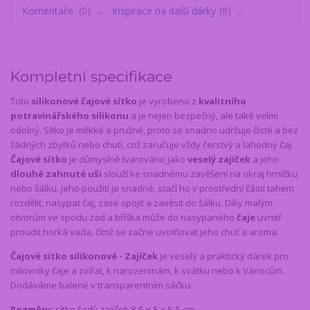
Komentáře
0
Inspirace na další dárky
8
Kompletní specifikace
Toto
silikonové čajové sítko
je vyrobeno z
kvalitního
potravinářského silikonu
a je nejen bezpečný, ale také velmi
odolný. Sítko je měkké a pružné, proto se snadno udržuje čisté a bez
žádných zbytků nebo chutí, což zaručuje vždy čerstvý a lahodný čaj.
Čajové sítko
je důmyslně tvarováno jako
veselý zajíček
a jeho
dlouhé zahnuté uši
slouží ke snadnému zavěšení na okraj hrníčku
nebo šálku. Jeho použití je snadné, stačí ho v prostřední části tahem
rozdělit, nasypat čaj, zase spojit a zavěsit do šálku. Díky malým
otvorům ve spodu zad a bříška může do nasypaného
čaje
uvnitř
proudit horká vada, čímž se začne uvolňovat jeho chuť a aroma.
Čajové sítko silikonové - Zajíček
je veselý a praktický dárek pro
milovníky čaje a zvířat, k narozeninám, k svátku nebo k Vánocům.
Dodáváme balené v transparentním sáčku.
Rozměry:
sítko šedý zajíček 8,5 x 5 x 5,5 cm