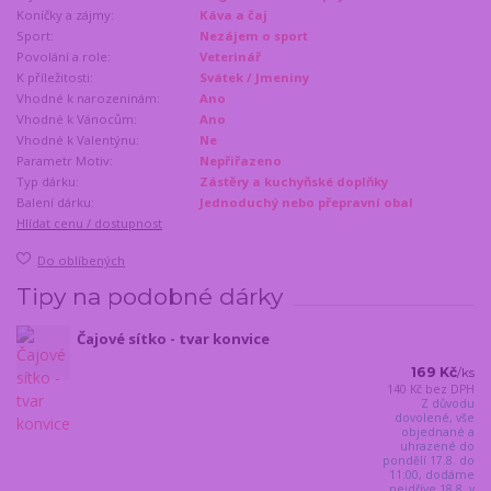
Koníčky a zájmy:
Káva a čaj
Sport:
Nezájem o sport
Povolání a role:
Veterinář
K příležitosti:
Svátek / Jmeniny
Vhodné k narozeninám:
Ano
Vhodné k Vánocům:
Ano
Vhodné k Valentýnu:
Ne
Parametr Motiv:
Nepřiřazeno
Typ dárku:
Zástěry a kuchyňské doplňky
Balení dárku:
Jednoduchý nebo přepravní obal
Hlídat cenu / dostupnost
Do oblíbených
Tipy na podobné dárky
Čajové sítko - tvar konvice
169 Kč
/
ks
140 Kč
bez DPH
Z důvodu
dovolené, vše
objednané a
uhrazené do
pondělí 17.8. do
11:00, dodáme
nejdříve 18.8. v