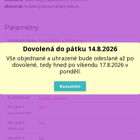
Materiál:
kvalitní potravinářský silikon
Parametry
Vhodnost dárku
Pro dospělé a teenagery
Dovolená do pátku 14.8.2026
Příjemce dárku
Unisex (muži i ženy)
Vše objednané a uhrazené bude odeslané až po
Styl dárku
Originální / Překvapující
dovolené, tedy hned po víkendu 17.8.2026 v
Koníčky a zájmy
Káva a čaj
pondělí.
Sport
Nezájem o sport
Rozumím
Povolání a role
Veterinář
K příležitosti
Svátek / Jmeniny
Vhodné k
Ano
narozeninám
Vhodné k
Ano
Vánocům
Vhodné k
Ne