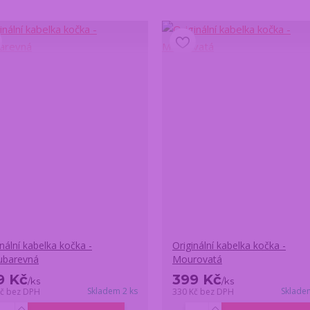
inální kabelka kočka -
Originální kabelka kočka -
ubarevná
Mourovatá
9 Kč
399 Kč
/
ks
/
ks
Skladem 2 ks
Sklade
Kč
bez DPH
330 Kč
bez DPH