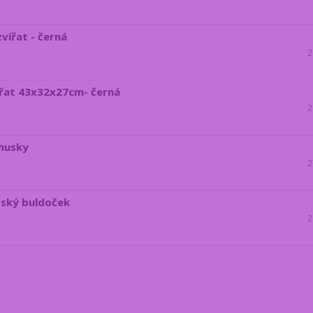
vířat - černá
2
ířat 43x32x27cm- černá
2
 husky
2
zský buldoček
2