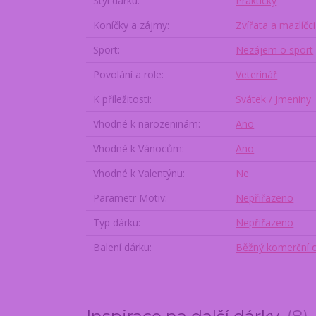
Styl dárku
Praktický
Koníčky a zájmy
Zvířata a mazlíčci
Sport
Nezájem o sport
Povolání a role
Veterinář
K příležitosti
Svátek / Jmeniny
Vhodné k narozeninám
Ano
Vhodné k Vánocům
Ano
Vhodné k Valentýnu
Ne
Parametr Motiv
Nepřiřazeno
Typ dárku
Nepřiřazeno
Balení dárku
Běžný komerční 