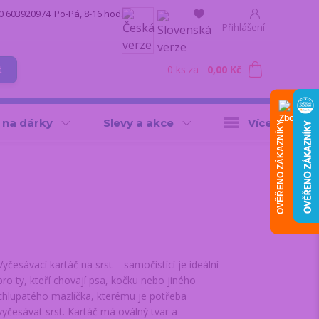
0 603920974
Po-Pá, 8-16 hod.
Přihlášení
0
ks
za
0,00 Kč
t
 na dárky
Slevy a akce
Více
OVĚŘENO ZÁKAZNÍKY
Vyčesávací kartáč na srst – samočistící je ideální
pro ty, kteří chovají psa, kočku nebo jiného
chlupatého mazlíčka, kterému je potřeba
vyčesávat srst. Kartáč má oválný tvar a