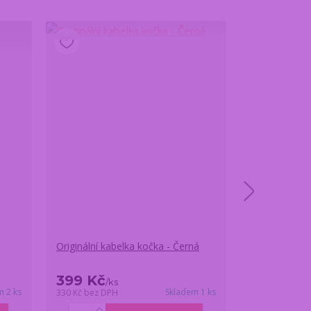
Originální kabelka kočka - Černá
Originální ka
Modrooká
399 Kč
359 Kč
/
ks
/
k
m 2 ks
Skladem 1 ks
330 Kč
bez DPH
297 Kč
bez DP