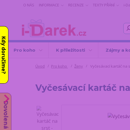
O NÁS
INFORMACE
RECENZE
TEXTY PŘÁNÍ
i-D
Kdy doručíme?
Pro koho
K příležitosti
Zájmy a k
Úvod
Pro koho
Ženy
Vyčesávací kartáč na sr
Vyčesávací kartáč na 
Dovolená od 10.8.