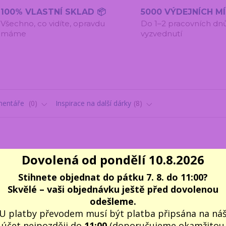
100% VLASTNÍ SKLAD 📦
5000 VÝDEJNÍCH M
Všechno, co vidíte, opravdu
Do 1–2 pracovních dn
máme
vyzvednutí
entáře
0
Inspirace na další dárky
8
Dovolená od pondělí 10.8.2026
Stihnete objednat do pátku 7. 8. do 11:00?
deální pro ty, kteří chovají psa, kočku nebo jiného chlupatého mazlí
Skvělé – vaši objednávku ještě před dovolenou
válný tvar a ergonomickou a protiskluzovou rukojeť, která výraz
odešleme.
jí zakulacené konce, aby mazlíčka nezranily při česání a zároveň p
U platby převodem musí být platba připsána na ná
účet nejpozději do
11:00
(doporučujeme okamžitou