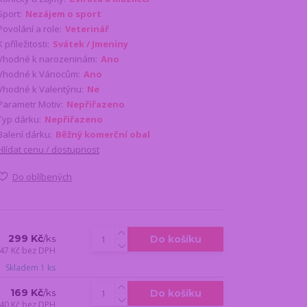
Sport:
Nezájem o sport
Povolání a role:
Veterinář
K příležitosti:
Svátek / Jmeniny
Vhodné k narozeninám:
Ano
Vhodné k Vánocům:
Ano
Vhodné k Valentýnu:
Ne
Parametr Motiv:
Nepřiřazeno
Typ dárku:
Nepřiřazeno
Balení dárku:
Běžný komerční obal
Hlídat cenu / dostupnost
Do oblíbených
299 Kč
Do košíku
/
ks
47 Kč
bez DPH
Skladem 1 ks
169 Kč
Do košíku
/
ks
40 Kč
bez DPH