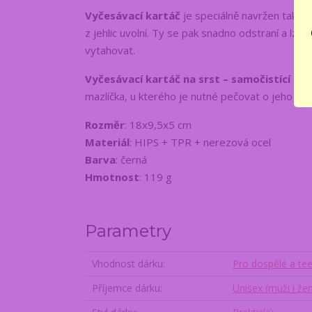
Vyčesávací kartáč
je speciálně navržen tak, ž
z jehlic uvolní. Ty se pak snadno odstraní a lze
vytahovat.
Vyčesávací kartáč na srst
– samočistící
dopo
mazlíčka, u kterého je nutné pečovat o jeho sr
Rozměr
: 18x9,5x5 cm
Materiál
: HIPS + TPR + nerezová ocel
Barva
: černá
Hmotnost
: 119 g
Parametry
Vhodnost dárku
Pro dospělé a te
Příjemce dárku
Unisex (muži i že