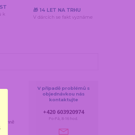
ÍST
🎁 14 LET NA TRHU
ů k
V dárcích se fakt vyznáme
V případě problémů s
objednávkou nás
kontaktujte
čka,
+420 603920974
ně
Po-Pá, 8-16 hod.
říjemně
š