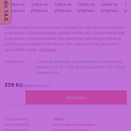
Vyztužená taška na přepravu zvířat 43x32x27cm- černá je uzavíratelná a
je určena pro přepravu pejska, kočičky, králíčka atd. s hmotností do 6kg.
Je vyrobena z vysoce kvalitního a bezpečného materiálu pro zvířata a
její boky jsou vyztužené EVA pěnou. Tyto vyztužené boky lze pomocí
zipu sundat a spoji...
celý popis
Dostupnost
Z důvodu dovolené, vše objednané a uhrazené do
pondělí 17.8. do 11:00, dodáme nejdříve 18.8. v úterý.
Skladem 2 ks
339 Kč
/
ks
280 Kč
bez DPH
Do košíku
Číslo produktu:
33513
Vhodnost dárku:
Pro dospělé a teenagery
Příjemce dárku:
Unisex (muži i ženy)