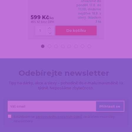
uhrazené do
pondělí 17.8. do
11:00, dodáme
nejdříve 18.8. v
599 Kč
399 Kč
úterý. Skladem
/
ks
/
ks
3 ks
495 Kč
bez DPH
330 Kč
bez DPH
Do košíku
Odebírejte newsletter
Tipy na dárky, akce a slevy – pohodlně do e-mailu maximálně 1x
týdně. Neposíláme zbytečnosti.
Přihlásit se
Souhlasím se
zpracováním osobních údajů
za účelem rozesílky
newsletteru.