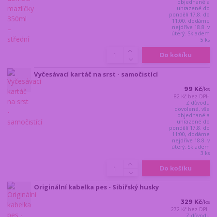
objednané a
uhrazené do
pondělí 17.8. do
11:00, dodáme
nejdříve 18.8. v
úterý. Skladem
5 ks
Do košíku
Vyčesávací kartáč na srst - samočistící
99 Kč
/
ks
82 Kč
bez DPH
Z důvodu
dovolené, vše
objednané a
uhrazené do
pondělí 17.8. do
11:00, dodáme
nejdříve 18.8. v
úterý. Skladem
3 ks
Do košíku
Originální kabelka pes - Sibiřský husky
329 Kč
/
ks
272 Kč
bez DPH
Z důvodu