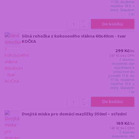
11:00, dodáme
nejdříve 18.8. v
úterý. Skladem
2 ks
Do košíku
Silná rohožka z kokosového vlákna 60x40cm - tvar
KOČKA
299 Kč
/
ks
247 Kč
bez DPH
Z důvodu
dovolené, vše
objednané a
uhrazené do
pondělí 17.8. do
11:00, dodáme
nejdříve 18.8. v
úterý. Skladem
1 ks
Do košíku
Dvojitá miska pro domácí mazlíčky 350ml – střední
169 Kč
/
ks
140 Kč
bez DPH
Z důvodu
dovolené, vše