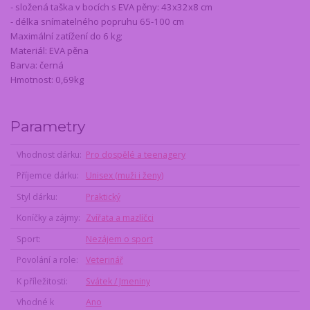
- složená taška v bocích s EVA pěny: 43x32x8 cm
- délka snímatelného popruhu 65-100 cm
Maximální zatížení do 6 kg;
Materiál: EVA pěna
Barva: černá
Hmotnost: 0,69kg
Parametry
Vhodnost dárku
Pro dospělé a teenagery
Příjemce dárku
Unisex (muži i ženy)
Styl dárku
Praktický
Koníčky a zájmy
Zvířata a mazlíčci
Sport
Nezájem o sport
Povolání a role
Veterinář
K příležitosti
Svátek / Jmeniny
Vhodné k
Ano