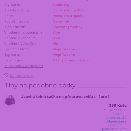
Styl dárku:
Praktický
Koníčky a zájmy:
Zvířata a mazlíčci
Sport:
Nezájem o sport
Povolání a role:
Veterinář
K příležitosti:
Svátek / Jmeniny
Vhodné k narozeninám:
Ano
Vhodné k Vánocům:
Ano
Vhodné k Valentýnu:
Ne
Parametr Motiv:
Nepřiřazeno
Typ dárku:
Nepřiřazeno
Balení dárku:
Běžný komerční obal
Hlídat cenu / dostupnost
Do oblíbených
Tipy na podobné dárky
Uzavíratelná taška na přepravu zvířat - černá
339 Kč
/
ks
280 Kč
bez DPH
Z důvodu
dovolené, vše
objednané a
uhrazené do
pondělí 17.8. do