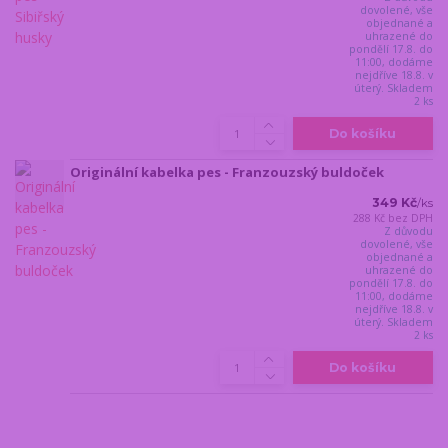
dovolené, vše
objednané a
uhrazené do
pondělí 17.8. do
11:00, dodáme
nejdříve 18.8. v
úterý. Skladem
2 ks
Do košíku
Originální kabelka pes - Franzouzský buldoček
349 Kč
/
ks
288 Kč
bez DPH
Z důvodu
dovolené, vše
objednané a
uhrazené do
pondělí 17.8. do
11:00, dodáme
nejdříve 18.8. v
úterý. Skladem
2 ks
Do košíku