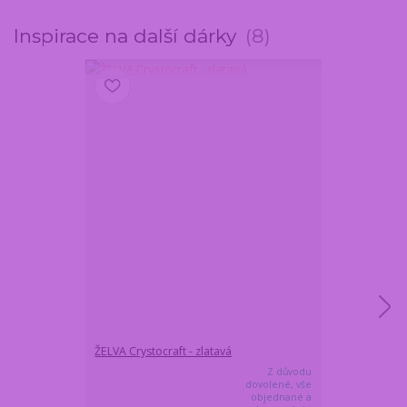
Inspirace na další dárky
8
ŽELVA Crystocraft - zlatavá
Originální ka
Z důvodu
dovolené, vše
objednané a