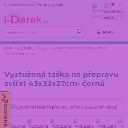
+420 603920974
Po-Pá, 8-16 hod.
0
0,00 Kč
Menu
Úvod
Pro koho
Ženy
Vyztužená taška na přepravu zvířat
43x32x27cm- černá
Vyztužená taška na přepravu
zvířat 43x32x27cm- černá
Dovolená do 14.8.