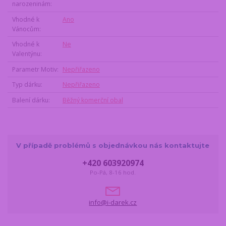
narozeninám
Vhodné k
Ano
Vánocům
Vhodné k
Ne
Valentýnu
Parametr Motiv
Nepřiřazeno
Typ dárku
Nepřiřazeno
Balení dárku
Běžný komerční obal
V případě problémů s objednávkou nás kontaktujte
+420 603920974
Po-Pá, 8-16 hod.
info@i-darek.cz