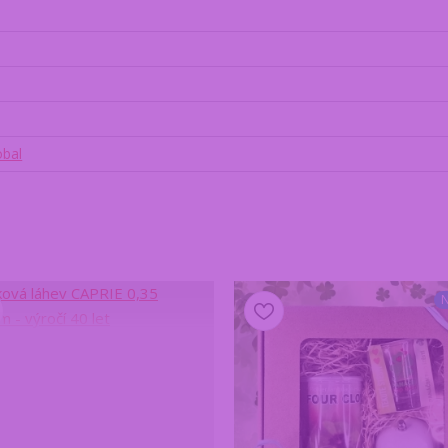
obal
N