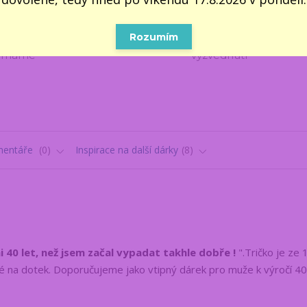
100% VLASTNÍ SKLAD 📦
5000 VÝDEJNÍCH M
Rozumím
Všechno, co vidíte, opravdu
Do 1–2 pracovních dn
máme
vyzvednutí
entáře
0
Inspirace na další dárky
8
i 40 let, než jsem začal vypadat takhle dobře !
".Tričko je ze
né na dotek. Doporučujeme jako vtipný dárek pro muže k výročí 40 