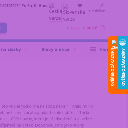
0 603920974
Po-Pá, 8-16 hod.
Přihlášení
0
ks
za
0,00 Kč
t
 na dárky
Slevy a akce
Více
OVĚŘENO ZÁKAZNÍKY
Toto vtipné tričko má na sobě nápis " Trvalo mi 40
let, než jsem začal vypadat takhle dobře ! ".Tričko
je ze 100% bavlny, která je předsražená a je velice
příjemné na dotek. Doporučujeme jako vtipný