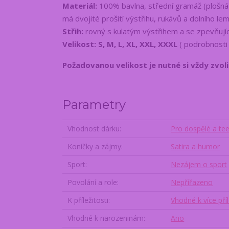
Materiál:
100% bavlna, střední gramáž (plošná
má dvojité prošití výstřihu, rukávů a dolního le
Střih:
rovný s kulatým výstřihem a se zpevňují
Velikost: S, M, L, XL, XXL, XXXL
( podrobnosti
Požadovanou velikost je nutné si vždy zvol
Parametry
Vhodnost dárku
Pro dospělé a te
Koníčky a zájmy
Satira a humor
Sport
Nezájem o sport
Povolání a role
Nepřířazeno
K příležitosti
Vhodné k více pří
Vhodné k narozeninám
Ano