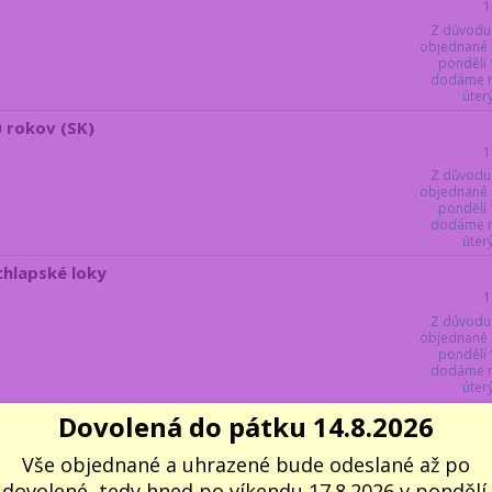
1
Z důvodu
objednané 
pondělí 
dodáme ne
úter
0 rokov (SK)
1
Z důvodu
objednané 
pondělí 
dodáme ne
úter
chlapské loky
1
Z důvodu
objednané 
pondělí 
dodáme ne
úter
Dovolená do pátku 14.8.2026
Vše objednané a uhrazené bude odeslané až po
dovolené, tedy hned po víkendu 17.8.2026 v pondělí.