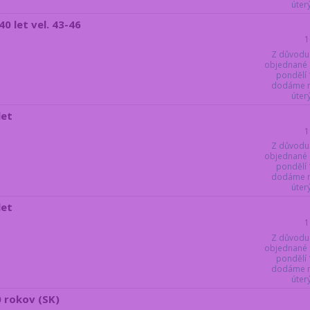
úter
0 let vel. 43-46
1
Z důvodu
objednané 
pondělí 
dodáme ne
úter
let
1
Z důvodu
objednané 
pondělí 
dodáme ne
úter
let
1
Z důvodu
objednané 
pondělí 
dodáme ne
úter
0 rokov (SK)