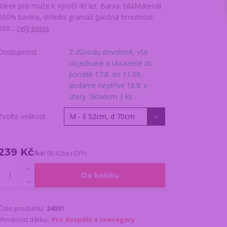
dárek pro muže k výročí 40 let. Barva: bíláMateriál:
100% bavlna, střední gramáž (plošná hmotnost
160...
celý popis
Dostupnost
Z důvodu dovolené, vše
objednané a uhrazené do
pondělí 17.8. do 11:00,
dodáme nejdříve 18.8. v
úterý. Skladem 3 ks
Zvolte velikost
239 Kč
/
ks
198 Kč
bez DPH
Do košíku
Číslo produktu:
24051
Vhodnost dárku:
Pro dospělé a teenagery