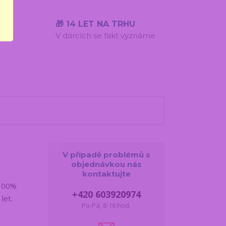
ÍST
🎁 14 LET NA TRHU
ů k
V dárcích se fakt vyznáme
V případě problémů s
objednávkou nás
kontaktujte
 100%
+420 603920974
let.
Po-Pá, 8-16 hod.