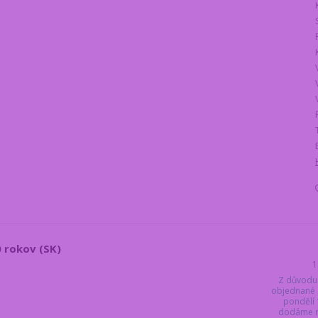
0 rokov (SK)
1
Z důvodu
objednané 
pondělí 
dodáme ne