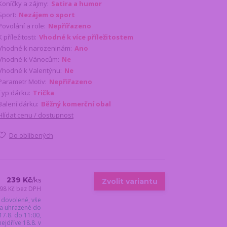
Koníčky a zájmy:
Satira a humor
Sport:
Nezájem o sport
Povolání a role:
Nepřířazeno
K příležitosti:
Vhodné k více příležitostem
Vhodné k narozeninám:
Ano
Vhodné k Vánocům:
Ne
Vhodné k Valentýnu:
Ne
Parametr Motiv:
Nepřiřazeno
Typ dárku:
Trička
Balení dárku:
Běžný komerční obal
Hlídat cenu / dostupnost
Do oblíbených
239 Kč
/
ks
Zvolit variantu
98 Kč
bez DPH
 dovolené, vše
a uhrazené do
17.8. do 11:00,
jdříve 18.8. v