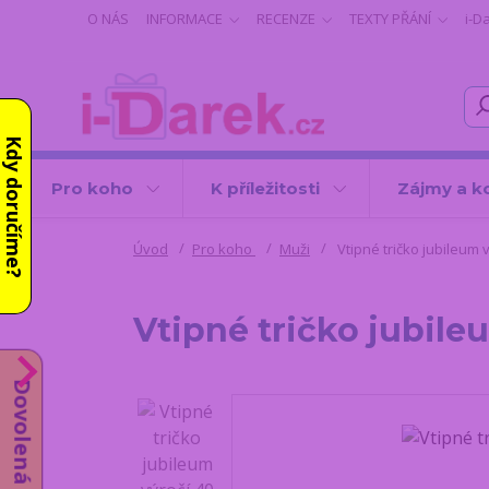
O NÁS
INFORMACE
RECENZE
TEXTY PŘÁNÍ
i-D
Kdy doručíme?
Pro koho
K příležitosti
Zájmy a k
Úvod
Pro koho
Muži
Vtipné tričko jubileum v
Vtipné tričko jubileu
Dovolená do 14.8.