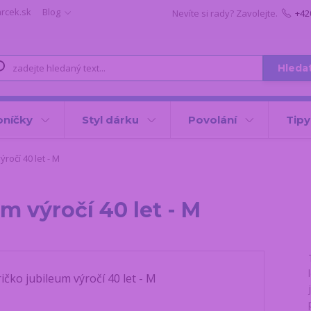
arcek.sk
Blog
Nevíte si rady? Zavolejte.
+42
Hleda
oníčky
Styl dárku
Povolání
Tipy
ýročí 40 let - M
m výročí 40 let - M