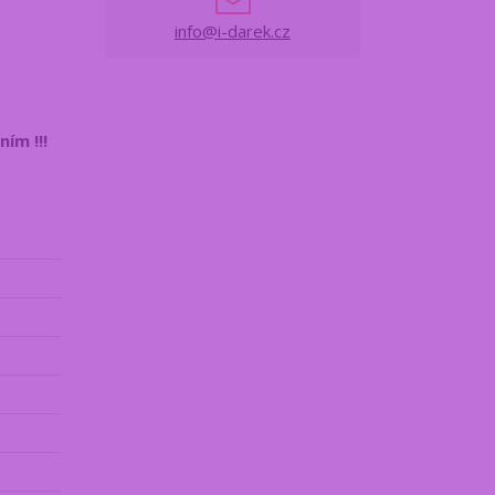
info@i-darek.cz
ím !!!