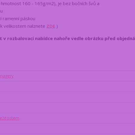
 hmotnost 160 - 165g/m2), je bez bočních švů a
mu
cí ramenní páskou
 k velikostem nalznete
ZDE
)
it v rozbalovací nabídce nahoře vedle obrázku
před objednán
enagery
ležitostem