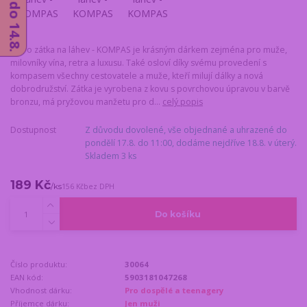
Retro zátka na láhev - KOMPAS je krásným dárkem zejména pro muže,
milovníky vína, retra a luxusu. Také osloví díky svému provedení s
kompasem všechny cestovatele a muže, kteří milují dálky a nová
dobrodružství. Zátka je vyrobena z kovu s povrchovou úpravou v barvě
bronzu, má pryžovou manžetu pro d...
celý popis
Dostupnost
Z důvodu dovolené, vše objednané a uhrazené do
pondělí 17.8. do 11:00, dodáme nejdříve 18.8. v úterý.
Skladem 3 ks
189 Kč
/
ks
156 Kč
bez DPH
Do košíku
Číslo produktu:
30064
EAN kód:
5903181047268
Vhodnost dárku:
Pro dospělé a teenagery
Příjemce dárku:
Jen muži