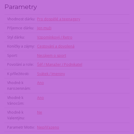
Parametry
Vhodnost dárku
Pro dospělé a teenagery
Příjemce dárku
Jen muži
Styl dárku
Vzpomínkový / Retro
Koníčky a zájmy
Cestování a dovolená
Sport
Nezájem o sport
Povolání a role
Šéf / Manažer / Podnikatel
K příležitosti
Svátek / Jmeniny
Vhodné k
Ano
narozeninám
Vhodné k
Ano
Vánocům
Vhodné k
Ne
Valentýnu
Parametr Motiv
Nepřiřazeno