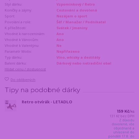
Styl dárku:
Vzpomínkový / Retro
Koníčky a zájmy:
Cestování a dovolená
Sport:
Nezájem o sport
Povolání a role:
Šéf / Manažer / Podnikatel
K příležitosti:
Svátek / Jmeniny
Vhodné k narozeninám:
Ano
Vhodné k Vánocům:
Ano
Vhodné k Valentýnu:
Ne
Parametr Motiv:
Nepřiřazeno
Typ dárku:
Víno, whisky a destiláty
Balení dárku:
Dárkový nebo netradiční obal
Hlídat cenu / dostupnost
Do oblíbených
Tipy na podobné dárky
Retro otvírák - LETADLO
159 Kč
/
ks
131 Kč
bez DPH
Z důvodu
dovolené, vše
objednané a
uhrazené do
pondělí 17.8. do