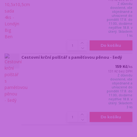
Z důvodu
dovolené, vše
objednané a
uhrazené do
pondělí 17.8. do
11:00, dodáme
nejdříve 18.8. v
úterý. Skladem
1 ks
Do košíku
Cestovní krční polštář s paměťovou pěnou - šedý
159 Kč
/
ks
131 Kč
bez DPH
Z důvodu
dovolené, vše
objednané a
uhrazené do
pondělí 17.8. do
11:00, dodáme
nejdříve 18.8. v
úterý. Skladem
3 ks
Do košíku