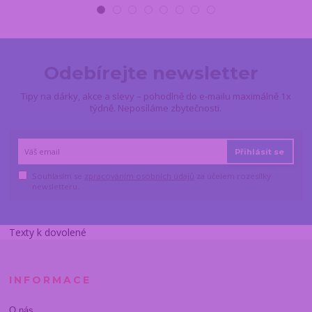
Odebírejte newsletter
Tipy na dárky, akce a slevy – pohodlně do e-mailu maximálně 1x
týdně. Neposíláme zbytečnosti.
Přihlásit se
Souhlasím se
zpracováním osobních údajů
za účelem rozesílky
newsletteru.
Texty k dovolené
INFORMACE
O nás