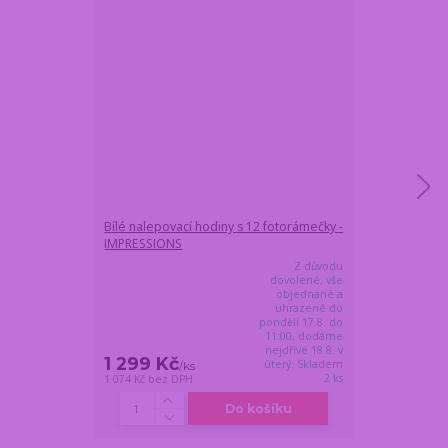
Bílé nalepovací hodiny s 12 fotorámečky -
Stírací plakát
IMPRESSIONS
100 nápadů na
Z důvodu
dovolené, vše
objednané a
uhrazené do
pondělí 17.8. do
11:00, dodáme
nejdříve 18.8. v
1 299 Kč
649 Kč
úterý. Skladem
/
ks
/
ks
2 ks
1 074 Kč
bez DPH
536 Kč
bez DPH
Do košíku