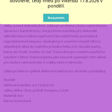
dovolené, tedy hned po víkendu 17.8.2026 v
pondělí.
Retro zátka na láhev - KOMPAS
je krásným dárkem zejména pro
muže, milovníky vína, retra a luxusu. Také osloví díky svému
Rozumím
provedení s kompasem všechny cestovatele a muže, kteří milují
dálky a nová dobrodružství. Zátka je vyrobena z kovu s povrchovou
úpravou v barvě bronzu, má pryžovou manžetu pro dokonalé
utěsnění otvoru láhve a její horní část zdobí hezky provedená
napodobenina kompasu. Vynikající pro uzavření vinných láhví a
skleněných láhví do vnitřního průměru hrdla 2cm. Neváže pachy,
barvy ani chutě, snadno se čistí. Tvarováno pro snadné uzavření a
vytažení z láhve. Doporučujeme jako luxusně vypadající retro dárek
pro muže k narozeninám, k svátku nebo k Vánocům.
Zátka je balena v pěkné dárkové krabičce (viz obrázek u produktu).
Rozměr
dárková krabička: cca 13x6x3 cm
zátka: délka 10cm, průměr kompasu 3,3cm
Materiál: kov
Barva: bronozová