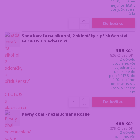
11:00, dodáme
nejdříve 18.8. v
úterý. Skladem
5 ks
Do košíku
Sada karafa na alkohol, 2 skleničky a příslušenství –
GLOBUS s plachetnicí
999 Kč
/
ks
826 Kč
bez DPH
Z důvodu
dovolené, vše
objednané a
uhrazené do
pondělí 17.8. do
11:00, dodáme
nejdříve 18.8. v
úterý. Skladem
7 ks
Do košíku
Pevný obal - nezmuchlaná košile
699 Kč
/
ks
578 Kč
bez DPH
Z důvodu
dovolené, vše