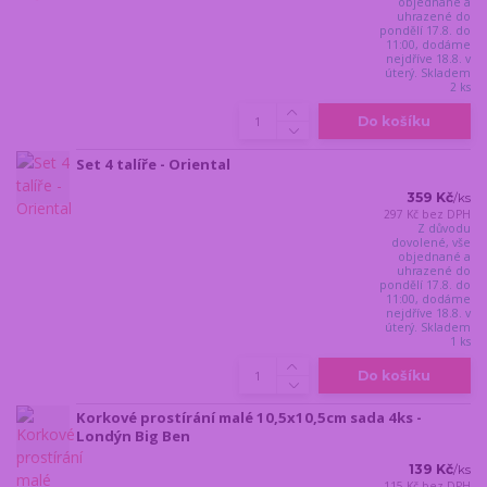
objednané a
uhrazené do
pondělí 17.8. do
11:00, dodáme
nejdříve 18.8. v
úterý. Skladem
2 ks
Do košíku
Set 4 talíře - Oriental
359 Kč
/
ks
297 Kč
bez DPH
Z důvodu
dovolené, vše
objednané a
uhrazené do
pondělí 17.8. do
11:00, dodáme
nejdříve 18.8. v
úterý. Skladem
1 ks
Do košíku
Korkové prostírání malé 10,5x10,5cm sada 4ks -
Londýn Big Ben
139 Kč
/
ks
115 Kč
bez DPH