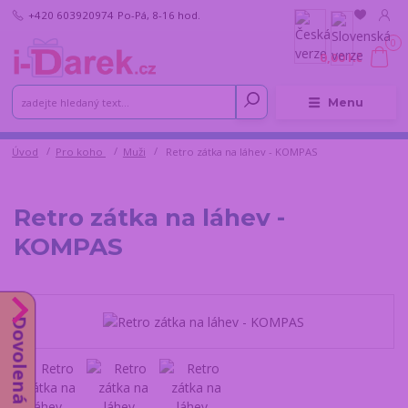
+420 603920974
Po-Pá, 8-16 hod.
0
0,00 Kč
Menu
Úvod
Pro koho
Muži
Retro zátka na láhev - KOMPAS
Retro zátka na láhev -
KOMPAS
Dovolená do 14.8.