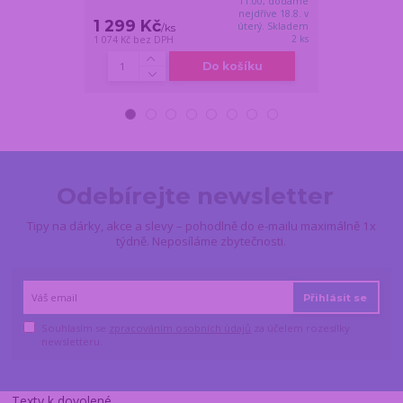
11:00, dodáme
nejdříve 18.8. v
1 299 Kč
999 Kč
úterý. Skladem
/
ks
/
ks
2 ks
1 074 Kč
bez DPH
826 Kč
bez DPH
Do košíku
Odebírejte newsletter
Tipy na dárky, akce a slevy – pohodlně do e-mailu maximálně 1x
týdně. Neposíláme zbytečnosti.
Přihlásit se
Souhlasím se
zpracováním osobních údajů
za účelem rozesílky
newsletteru.
Texty k dovolené