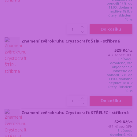
pondělí 17.8. do
11:00, dodáme
nejdříve 18.8. v
úterý. Skladem
10 ks
Do košíku
Znamení zvěrokruhu Crystocraft ŠTÍR - stříbrná
529 Kč
/
ks
437 Kč
bez DPH
Z důvodu
dovolené, vše
objednané a
uhrazené do
pondělí 17.8. do
11:00, dodáme
nejdříve 18.8. v
úterý. Skladem
10 ks
Do košíku
Znamení zvěrokruhu Crystocraft STŘELEC - stříbrná
529 Kč
/
ks
437 Kč
bez DPH
Z důvodu
dovolené, vše