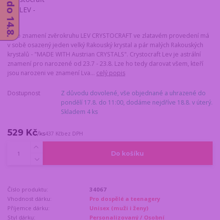
Toto znamení zvěrokruhu LEV CRYSTOCRAFT ve zlatavém provedení má
v sobě osazený jeden velký Rakouský krystal a pár malých Rakouských
krystalů - "MADE WITH Austrian CRYSTALS". Crystocraft Lev je astrální
znamení pro narozené od 23.7 - 23.8. Lze ho tedy darovat všem, kteří
jsou narozeni ve znamení Lva...
celý popis
Dostupnost
Z důvodu dovolené, vše objednané a uhrazené do
pondělí 17.8. do 11:00, dodáme nejdříve 18.8. v úterý.
Skladem 4 ks
529 Kč
/
ks
437 Kč
bez DPH
Do košíku
Číslo produktu:
34067
Vhodnost dárku:
Pro dospělé a teenagery
Příjemce dárku:
Unisex (muži i ženy)
Styl dárku:
Personalizovaný / Osobní