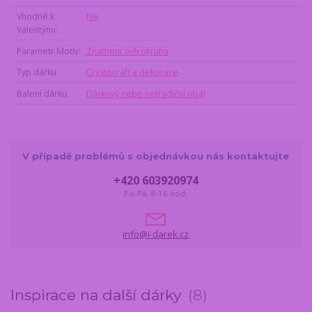
Vhodné k
Ne
Valentýnu
Parametr Motiv
Znamení zvěrokruhu
Typ dárku
Crystocraft a dekorace
Balení dárku
Dárkový nebo netradiční obal
V případě problémů s objednávkou nás kontaktujte
+420 603920974
Po-Pá, 8-16 hod.
info@i-darek.cz
Inspirace na další dárky
8