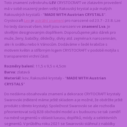
Toto znamení zvěrokruhu
LEV
CRYSTOCRAFT ve zlatavém provedení
má v sobě osazený jeden velký Rakouský krystal a pár malých
Rakouských krystalů - "
MADE WITH Austrian CRYSTALS
".
Crystocraft
Lev
je
astrální znamení
pro narozené od 23.7 - 23.8. Lze
ho tedy darovat všem, kteří jsou narozeni ve
znamení Lva
. Je
skvělým designovaným doplňkem. Doporučujeme jako dárek pro
muže, ženy, babičky, dědečky, dívky atd. zejména k narozeninám,
ale i k svátku nebo k Vánocům. Dodáváme v šedé krabičce s
motivem květin a stříbrným logem CRYSTOCRAFT v podobě motýla s
transparentní vrchní částí.
Rozměry balení:
11,5 x 9,5 x 4,5cm
Barva:
zlatavá
Materiál:
kov, Rakouské krystaly - "
MADE WITH Austrian
CRYSTALS
"
Do nedávna obsahovala znamení a dekorace CRYTOCRAFT krystaly
Swarovski (některé máme ještě skladem a je možné, že obdržíte ještě
produkt s těmito krystaly). Společnost Swarovski se ale rozhodla
přeorientovat svůj B2B obchodní model a v budoucnu se tak zaměří
na méně segmentů v oblasti luxusu, doplňků, módy a selektivních
segmentů. V průběhu roku 2021 se Swarovski stáhnul z nabídky