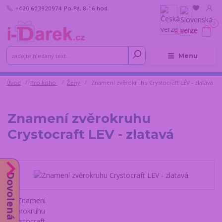
+420 603920974
Po-Pá, 8-16 hod.
0
0,00 Kč
Menu
Úvod
Pro koho
Ženy
Znamení zvěrokruhu Crystocraft LEV - zlatavá
Znamení zvěrokruhu
Crystocraft LEV - zlatavá
Dovolená do 14.8.