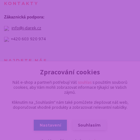
KONTAKTY
Zákaznická podpora:
info@i-darek.cz
+420 603 920 974
NAJDETE NÁS
Zpracování cookies
Náš e-shop a partneři potřebují Váš
souhlas
s použitím souborů
cookies, aby Vám mohli zobrazovat informace týkající se Vašich
zájmů.
Kliknutím na „Souhlasím“ nám také pomůžete zlepšovat náš web,
doporučovat vhodné produkty a zobrazovat relevantní nabídky.
Nastavení
Souhlasím
© 2012 - 2025 I-darek.cz