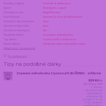
Koníčky a zájmy:
Interiér a dekorace
Sport:
Nezájem o sport
Povolání a role:
Nepřířazeno
K příležitosti:
Vhodné k více příležitostem
Vhodné k narozeninám:
Ano
Vhodné k Vánocům:
Ano
Vhodné k Valentýnu:
Ne
Parametr Motiv:
Znamení zvěrokruhu
Typ dárku:
Crystocraft a dekorace
Balení dárku:
Dárkový nebo netradiční obal
Hlídat cenu / dostupnost
Do oblíbených
Tipy na podobné dárky
Znamení zvěrokruhu Crystocraft BLÍŽENEC - stříbrná
529 Kč
/
ks
437 Kč
bez DPH
Z důvodu
dovolené, vše
objednané a
uhrazené do
pondělí 17.8. do
11:00, dodáme
nejdříve 18.8. v