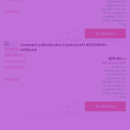
objednané a
uhrazené do
pondělí 17.8. do
11:00, dodáme
nejdříve 18.8. v
úterý. Skladem
10 ks
Do košíku
Znamení zvěrokruhu Crystocraft KOZOROH -
stříbrná
529 Kč
/
ks
437 Kč
bez DPH
Z důvodu
dovolené, vše
objednané a
uhrazené do
pondělí 17.8. do
11:00, dodáme
nejdříve 18.8. v
úterý. Skladem
10 ks
Do košíku