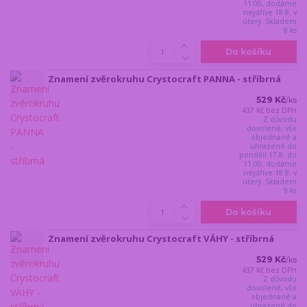
11:00, dodáme
nejdříve 18.8. v
úterý. Skladem
8 ks
Do košíku
Znamení zvěrokruhu Crystocraft PANNA - stříbrná
529 Kč
/
ks
437 Kč
bez DPH
Z důvodu
dovolené, vše
objednané a
uhrazené do
pondělí 17.8. do
11:00, dodáme
nejdříve 18.8. v
úterý. Skladem
9 ks
Do košíku
Znamení zvěrokruhu Crystocraft VÁHY - stříbrná
529 Kč
/
ks
437 Kč
bez DPH
Z důvodu
dovolené, vše
objednané a
uhrazené do