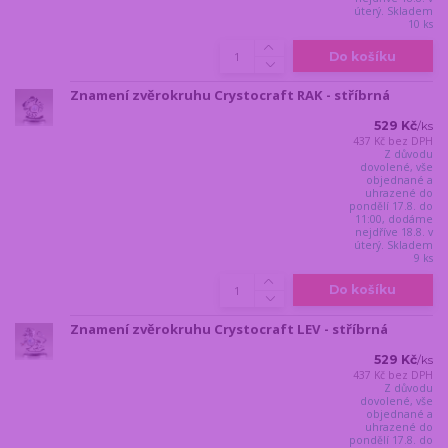
úterý. Skladem
10 ks
Do košíku
Znamení zvěrokruhu Crystocraft RAK - stříbrná
529 Kč
/
ks
437 Kč
bez DPH
Z důvodu
dovolené, vše
objednané a
uhrazené do
pondělí 17.8. do
11:00, dodáme
nejdříve 18.8. v
úterý. Skladem
9 ks
Do košíku
Znamení zvěrokruhu Crystocraft LEV - stříbrná
529 Kč
/
ks
437 Kč
bez DPH
Z důvodu
dovolené, vše
objednané a
uhrazené do
pondělí 17.8. do