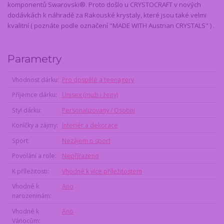
komponentů Swarovski®. Proto došlo u CRYSTOCRAFT v nových
dodávkách k náhradě za Rakouské krystaly, které jsou také velmi
kvalitní ( poznáte podle označení "MADE WITH Austrian CRYSTALS" ) .
Parametry
Vhodnost dárku
Pro dospělé a teenagery
Příjemce dárku
Unisex (muži i ženy)
Styl dárku
Personalizovaný / Osobní
Koníčky a zájmy
Interiér a dekorace
Sport
Nezájem o sport
Povolání a role
Nepřířazeno
K příležitosti
Vhodné k více příležitostem
Vhodné k
Ano
narozeninám
Vhodné k
Ano
Vánocům