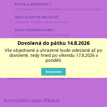
RYCHLÁ EXPEDICE ⚡
Objednávky do 11:00 odesíláme v pracovní dny ještě dnes
100% VLASTNÍ SKLAD 📦
Všechno, co vidíte, opravdu máme
5000 VÝDEJNÍCH MÍST
Do 1–2 pracovních dnů k vyzvednutí
Dovolená do pátku 14.8.2026
🎁 14 LET NA TRHU
V dárcích se fakt vyznáme
Vše objednané a uhrazené bude odeslané až po
dovolené, tedy hned po víkendu 17.8.2026 v
pondělí.
Kompletní specifikace
Parametry
Rozumím
Komentáře
0
Inspirace na další dárky
8
Kompletní specifikace