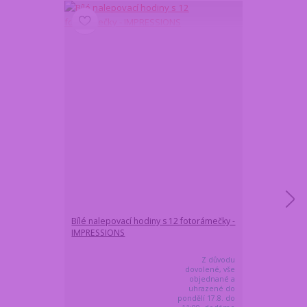
Bílé nalepovací hodiny s 12 fotorámečky -
Magnetický vě
IMPRESSIONS
černočervený
Z důvodu
dovolené, vše
objednané a
uhrazené do
pondělí 17.8. do