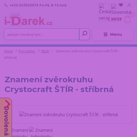
+420 603920974
Po-Pá, 8-16 hod.
0
0,00 Kč
Menu
Úvod
Pro koho
Muži
Znamení zvěrokruhu Crystocraft ŠTÍR -
stříbrná
Znamení zvěrokruhu
Crystocraft ŠTÍR - stříbrná
Dovolená do 14.8.