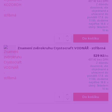
437 Kč
bez DPH
Z důvodu
dovolené, vše
objednané a
uhrazené do
pondělí 17.8. do
11:00, dodáme
nejdříve 18.8. v
úterý. Skladem
10 ks
Do košíku
Znamení zvěrokruhu Crystocraft VODNÁŘ - stříbrná
529 Kč
/
ks
437 Kč
bez DPH
Z důvodu
dovolené, vše
objednané a
uhrazené do
pondělí 17.8. do
11:00, dodáme
nejdříve 18.8. v
úterý. Skladem
10 ks
Do košíku