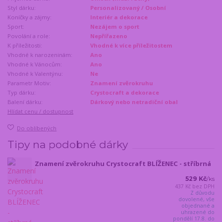
Styl dárku:
Personalizovaný / Osobní
Koníčky a zájmy:
Interiér a dekorace
Sport:
Nezájem o sport
Povolání a role:
Nepřířazeno
K příležitosti:
Vhodné k více příležitostem
Vhodné k narozeninám:
Ano
Vhodné k Vánocům:
Ano
Vhodné k Valentýnu:
Ne
Parametr Motiv:
Znamení zvěrokruhu
Typ dárku:
Crystocraft a dekorace
Balení dárku:
Dárkový nebo netradiční obal
Hlídat cenu / dostupnost
Do oblíbených
Tipy na podobné dárky
Znamení zvěrokruhu Crystocraft BLÍŽENEC - stříbrná
529 Kč
/
ks
437 Kč
bez DPH
Z důvodu
dovolené, vše
objednané a
uhrazené do
pondělí 17.8. do