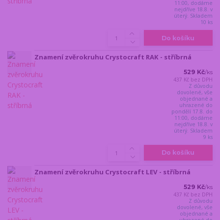
11:00, dodáme
nejdříve 18.8. v
úterý. Skladem
10 ks
Do košíku
Znamení zvěrokruhu Crystocraft RAK - stříbrná
529 Kč
/
ks
437 Kč
bez DPH
Z důvodu
dovolené, vše
objednané a
uhrazené do
pondělí 17.8. do
11:00, dodáme
nejdříve 18.8. v
úterý. Skladem
9 ks
Do košíku
Znamení zvěrokruhu Crystocraft LEV - stříbrná
529 Kč
/
ks
437 Kč
bez DPH
Z důvodu
dovolené, vše
objednané a
uhrazené do