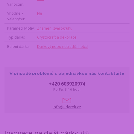
Vánocům
Vhodné k
Ne
Valentýnu
Parametr Motiv
Znamení zvěrokruhu
Typ dárku
Crystocraft a dekorace
Balení dárku
Dárkový nebo netradiční obal
V případě problémů s objednávkou nás kontaktujte
+420 603920974
Po-Pá, 8-16 hod.
info@i-darek.cz
Inspirace na další dárky
8