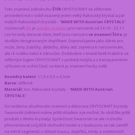
Toto znamení zvěrokruhu
ŠTÍR
CRYSTOCRAFT ve střibrném
provedení má v sobě osazený jeden velký Rakouský krystal a pár
malých Rakouských krystalů - "
MADE WITH Austrian CRYSTALS
".
Crystocraft
Štír
je
astrální znamení
pro narozené od 24.10 - 22.11.
Lze ho tedy darovat všem, kteří jsou narozeni
ve znamení Štíra
. Je
skvělým designovaným doplňkem. Doporučujeme jako dárek pro
muže, ženy, babičky, dědečky, dívky atd. zejména k narozeninám,
ale i k svátku nebo k Vánocům. Dodáváme v tmavě šedé krabičce se
stříbrným logem CRYSTOCRAFT v podobě motýla a s transparentním
výřezem ve vrchní částí, ve které je znamení hezky vidět.
Rozměry balení:
11,5 x 9,5 x 4,5cm
Barva:
stříbrná
Materiál:
kov, Rakouské krystaly - "
MADE WITH Austrian
CRYSTALS
"
Do nedávna obsahovala znamení a dekorace CRYTOCRAFT krystaly
Swarovski (některé máme ještě skladem a je možné, že obdržíte ještě
produkt s těmito krystaly). Společnost Swarovski se ale rozhodla
přeorientovat svůj B2B obchodní model a v budoucnu se tak zaměří
na méně segmentů v oblasti luxusu, doplňků, módy a selektivních