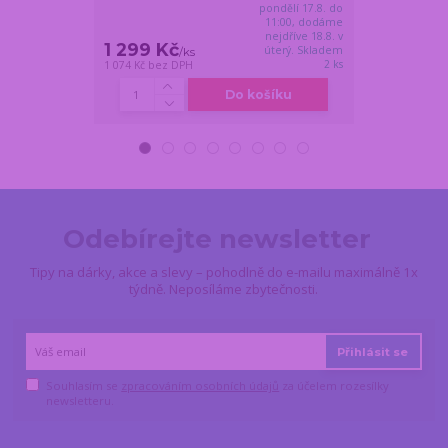
pondělí 17.8. do
11:00, dodáme
nejdříve 18.8. v
1 299 Kč
999 Kč
úterý. Skladem
/
ks
/
ks
2 ks
1 074 Kč
bez DPH
826 Kč
bez DPH
Do košíku
Odebírejte newsletter
Tipy na dárky, akce a slevy – pohodlně do e-mailu maximálně 1x
týdně. Neposíláme zbytečnosti.
Přihlásit se
Souhlasím se
zpracováním osobních údajů
za účelem rozesílky
newsletteru.