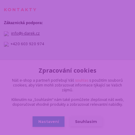
KONTAKTY
Zákaznická podpora:
info@i-darek.cz
+420 603 920 974
NAJDETE NÁS
Zpracování cookies
Náš e-shop a partneři potřebují Váš
souhlas
s použitím souborů
cookies, aby Vám mohli zobrazovat informace týkající se Vašich
zájmů.
Kliknutím na „Souhlasím“ nám také pomůžete zlepšovat náš web,
doporučovat vhodné produkty a zobrazovat relevantní nabídky.
Nastavení
Souhlasím
© 2012 - 2025 I-darek.cz