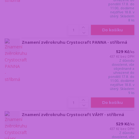
pondělí 17.8. do
11:00, dodáme
nejdříve 18.8. v
úterý. Skladem
8 ks
Do košíku
Znamení zvěrokruhu Crystocraft PANNA - stříbrná
529 Kč
/
ks
437 Kč
bez DPH
Z důvodu
dovolené, vše
objednané a
uhrazené do
pondělí 17.8. do
11:00, dodáme
nejdříve 18.8. v
úterý. Skladem
9 ks
Do košíku
Znamení zvěrokruhu Crystocraft VÁHY - stříbrná
529 Kč
/
ks
437 Kč
bez DPH
Z důvodu
dovolené, vše