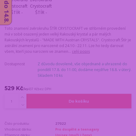
Toto znamení zvěrokruhu ŠTÍR CRYSTOCRAFT ve střibrném provedení
má v sobě osazený jeden velký Rakouský krystal a pár malých
Rakouských krystalů - "MADE WITH Austrian CRYSTALS". Crystocraft Štír je
astrální znamení pro narozené od 24.10 - 22.11. Lze ho tedy darovat
všem, kteří jsou narozeni ve znamen...
celý popis
Dostupnost
Z důvodu dovolené, vše objednané a uhrazené do
pondělí 17.8. do 11:00, dodáme nejdříve 18.8. v úterý.
Skladem 10 ks
529 Kč
/
ks
437 Kč
bez DPH
Do košíku
Číslo produktu:
27022
Vhodnost dárku:
Pro dospělé a teenagery
Příjemce dárku:
Unisex (muži i ženy)