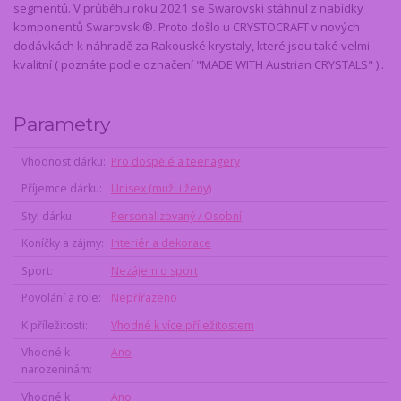
segmentů. V průběhu roku 2021 se Swarovski stáhnul z nabídky
komponentů Swarovski®. Proto došlo u CRYSTOCRAFT v nových
dodávkách k náhradě za Rakouské krystaly, které jsou také velmi
kvalitní ( poznáte podle označení "MADE WITH Austrian CRYSTALS" ) .
Parametry
Vhodnost dárku
Pro dospělé a teenagery
Příjemce dárku
Unisex (muži i ženy)
Styl dárku
Personalizovaný / Osobní
Koníčky a zájmy
Interiér a dekorace
Sport
Nezájem o sport
Povolání a role
Nepřířazeno
K příležitosti
Vhodné k více příležitostem
Vhodné k
Ano
narozeninám
Vhodné k
Ano