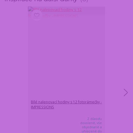
Bílé nalepovací hodiny s 12 fotorámečky -
Magnetický vě
IMPRESSIONS
černočervený
Z důvodu
dovolené, vše
objednané a
uhrazené do