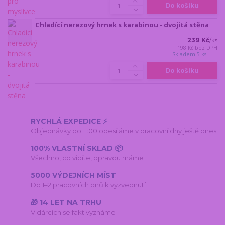
Do košíku
Chladící nerezový hrnek s karabinou - dvojitá stěna
239 Kč
/
ks
198 Kč
bez DPH
Skladem 5 ks
Do košíku
RYCHLÁ EXPEDICE ⚡
Objednávky do 11:00 odesíláme v pracovní dny ještě dnes
100% VLASTNÍ SKLAD 📦
Všechno, co vidíte, opravdu máme
5000 VÝDEJNÍCH MÍST
Do 1–2 pracovních dnů k vyzvednutí
🎁 14 LET NA TRHU
V dárcích se fakt vyznáme