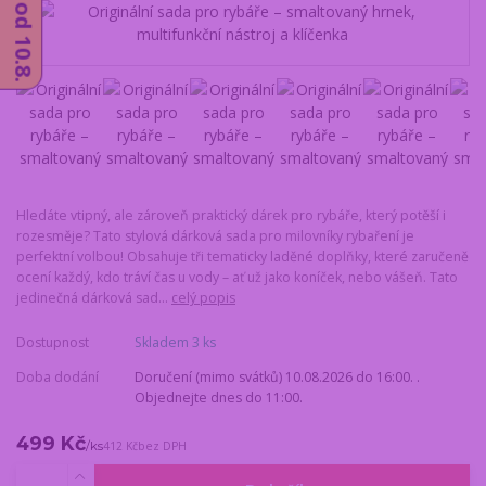
Hledáte vtipný, ale zároveň praktický dárek pro rybáře, který potěší i
rozesměje? Tato stylová dárková sada pro milovníky rybaření je
perfektní volbou! Obsahuje tři tematicky laděné doplňky, které zaručeně
ocení každý, kdo tráví čas u vody – ať už jako koníček, nebo vášeň. Tato
jedinečná dárková sad...
celý popis
Dostupnost
Skladem 3 ks
Doba dodání
Doručení (mimo svátků) 10.08.2026 do 16:00. .
Objednejte dnes do 11:00.
499 Kč
/
ks
412 Kč
bez DPH