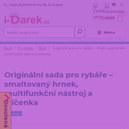
+420 603920974
Po-Pá, 8-16 hod.
0
0,00 Kč
Menu
Úvod
Pro koho
Muži
Originální sada pro rybáře – smaltovaný hrnek,
multifunkční nástroj a klíčenka
Originální sada pro rybáře –
smaltovaný hrnek,
multifunkční nástroj a
klíčenka
Dovolená od 10.8.
Novinka