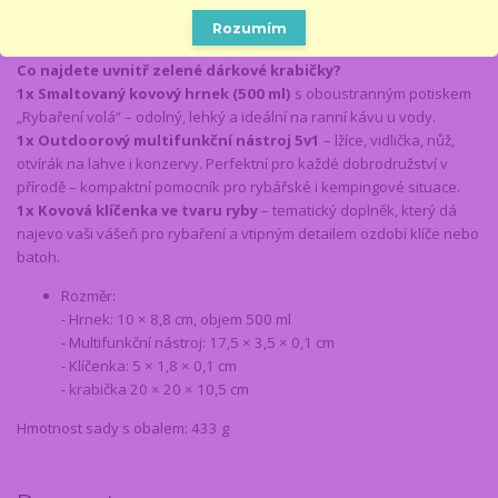
nebo třeba jako vděk za pozvání na rybářský víkend.
Vhodné pro
Rozumím
každého rybáře – od svátečního po zapáleného profíka!
Co najdete uvnitř zelené dárkové krabičky?
1x Smaltovaný kovový hrnek (500 ml)
s oboustranným potiskem
„Rybaření volá“ – odolný, lehký a ideální na ranní kávu u vody.
1x Outdoorový multifunkční nástroj 5v1
– lžíce, vidlička, nůž,
otvírák na lahve i konzervy. Perfektní pro každé dobrodružství v
přírodě – kompaktní pomocník pro rybářské i kempingové situace.
1x Kovová klíčenka ve tvaru ryby
– tematický doplněk, který dá
najevo vaši vášeň pro rybaření a vtipným detailem ozdobí klíče nebo
batoh.
Rozměr:
- Hrnek: 10 × 8,8 cm, objem 500 ml
- Multifunkční nástroj: 17,5 × 3,5 × 0,1 cm
- Klíčenka: 5 × 1,8 × 0,1 cm
- krabička 20 × 20 × 10,5 cm
Hmotnost sady s obalem: 433 g