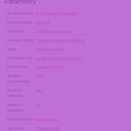
Parametry
Vhodnost dárku
Pro dospělé a teenagery
Příjemce dárku
Jen muži
Styl dárku
Vyzdvihující osobnost
Koníčky a zájmy
Turistika, rybaření a myslivost
Sport
Nezájem o sport
Povolání a role
Lesník / Hajný / Dřevorubec
K příležitosti
Svátek / Jmeniny
Vhodné k
Ano
narozeninám
Vhodné k
Ano
Vánocům
Vhodné k
Ne
Valentýnu
Parametr Motiv
Nepřiřazeno
Typ dárku
Hrníčky a šálky