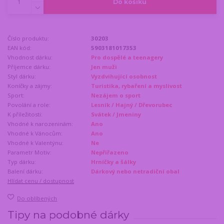
Do košíku
Číslo produktu:
30203
EAN kód:
5903181017353
Vhodnost dárku:
Pro dospělé a teenagery
Příjemce dárku:
Jen muži
Styl dárku:
Vyzdvihující osobnost
Koníčky a zájmy:
Turistika, rybaření a myslivost
Sport:
Nezájem o sport
Povolání a role:
Lesník / Hajný / Dřevorubec
K příležitosti:
Svátek / Jmeniny
Vhodné k narozeninám:
Ano
Vhodné k Vánocům:
Ano
Vhodné k Valentýnu:
Ne
Parametr Motiv:
Nepřiřazeno
Typ dárku:
Hrníčky a šálky
Balení dárku:
Dárkový nebo netradiční obal
Hlídat cenu / dostupnost
Do oblíbených
Tipy na podobné dárky