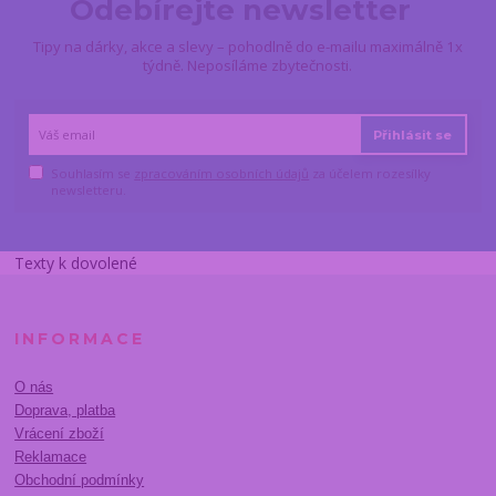
Odebírejte newsletter
Tipy na dárky, akce a slevy – pohodlně do e-mailu maximálně 1x
týdně. Neposíláme zbytečnosti.
Přihlásit se
Souhlasím se
zpracováním osobních údajů
za účelem rozesílky
newsletteru.
Texty k dovolené
INFORMACE
O nás
Doprava, platba
Vrácení zboží
Reklamace
Obchodní podmínky