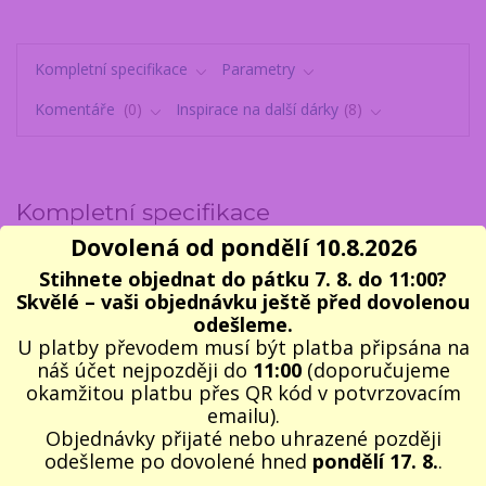
Kompletní specifikace
Parametry
Komentáře
0
Inspirace na další dárky
8
Kompletní specifikace
Dovolená od pondělí 10.8.2026
Hledáte vtipný, ale zároveň praktický dárek pro rybáře, který potěší i
rozesměje? Tato stylová
dárková sada pro milovníky rybaření
je
Stihnete objednat do pátku 7. 8. do 11:00?
perfektní volbou! Obsahuje tři tematicky laděné doplňky, které
Skvělé – vaši objednávku ještě před dovolenou
zaručeně ocení každý, kdo tráví čas u vody – ať už jako koníček,
odešleme.
nebo vášeň. Tato jedinečná dárková sada potěší každého rybáře –
U platby převodem musí být platba připsána na
ať už je začátečník nebo zkušený lovec trofejních kousků. Kombinuje
náš účet nejpozději do
11:00
(doporučujeme
styl, praktičnost i špetku humoru.
okamžitou platbu přes QR kód v potvrzovacím
emailu).
Celá sada je balena v dárkové krabičce s čistým přírodním zeleným
Objednávky přijaté nebo uhrazené později
vzhledem bez potisku, což z ní dělá
skvělý dárek bez nutnosti
odešleme po dovolené hned
pondělí 17. 8.
.
dalšího balení
. Hodí se jako překvapení k narozeninám, Vánocům