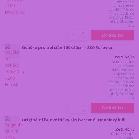
objednané a
uhrazené do
pondělí 17.8. do
11:00, dodáme
nejdříve 18.8. v
úterý. Skladem
2 ks
Do košíku
Osuška pro boháče 160x80cm - 200 Eurovka
699 Kč
/
ks
578 Kč
bez DPH
Z důvodu
dovolené, vše
objednané a
uhrazené do
pondělí 17.8. do
11:00, dodáme
nejdříve 18.8. v
úterý. Skladem
2 ks
Do košíku
Originální čajové lžičky 3ks barevné- Houslový klíč
249 Kč
/
ks
206 Kč
bez DPH
Z důvodu