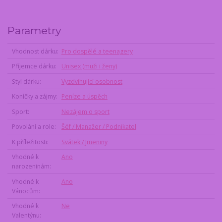
Parametry
Vhodnost dárku
Pro dospělé a teenagery
Příjemce dárku
Unisex (muži i ženy)
Styl dárku
Vyzdvihující osobnost
Koníčky a zájmy
Peníze a úspěch
Sport
Nezájem o sport
Povolání a role
Šéf / Manažer / Podnikatel
K příležitosti
Svátek / Jmeniny
Vhodné k
Ano
narozeninám
Vhodné k
Ano
Vánocům
Vhodné k
Ne
Valentýnu