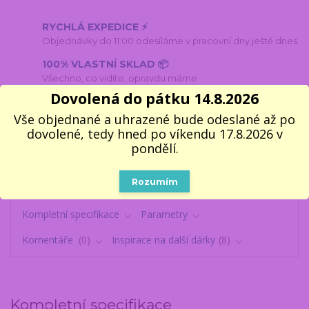
RYCHLÁ EXPEDICE ⚡
Objednávky do 11:00 odesíláme v pracovní dny ještě dnes
100% VLASTNÍ SKLAD 📦
Všechno, co vidíte, opravdu máme
Dovolená do pátku 14.8.2026
5000 VÝDEJNÍCH MÍST
Do 1–2 pracovních dnů k vyzvednutí
Vše objednané a uhrazené bude odeslané až po
dovolené, tedy hned po víkendu 17.8.2026 v
🎁 14 LET NA TRHU
pondělí.
V dárcích se fakt vyznáme
Rozumím
Kompletní specifikace
Parametry
Komentáře
0
Inspirace na další dárky
8
Kompletní specifikace