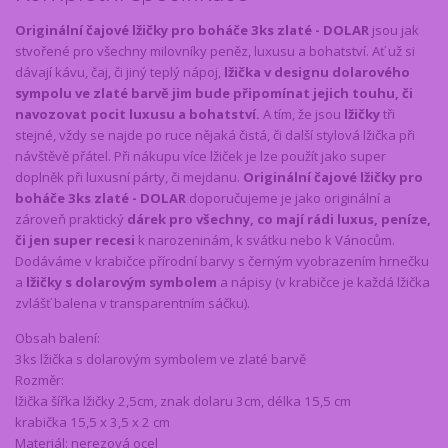
Originální čajové lžičky pro boháče 3ks zlaté - DOLAR
jsou jak
stvořené pro všechny milovníky peněz, luxusu a bohatství. Ať už si
dávají kávu, čaj, či jiný teplý nápoj,
lžička v designu dolarového
sympolu ve zlaté barvě jim bude připomínat jejich touhu, či
navozovat pocit luxusu a bohatství.
A tím, že jsou
lžičky
tři
stejné, vždy se najde po ruce nějaká čistá, či další stylová lžička při
návštěvě přátel. Při nákupu více lžiček je lze použít jako super
doplněk při luxusní párty, či mejdanu.
Originální čajové lžičky pro
boháče 3ks zlaté - DOLAR
doporučujeme je jako originální a
zároveň praktický
dárek pro všechny, co mají rádi luxus, peníze,
či jen super recesi
k narozeninám, k svátku nebo k Vánocům.
Dodáváme v krabičce přírodní barvy s černým vyobrazením hrnečku
a
lžičky s dolarovým symbolem
a nápisy (v krabičce je každá lžička
zvlášť balena v transparentním sáčku).
Obsah balení:
3ks lžička s dolarovým symbolem ve zlaté barvě
Rozměr:
lžička šířka lžičky 2,5cm, znak dolaru 3cm, délka 15,5 cm
krabička 15,5 x 3,5 x 2 cm
Materiál: nerezová ocel