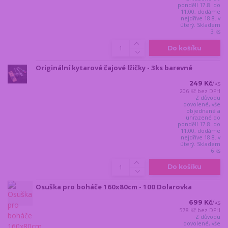
pondělí 17.8. do
11:00, dodáme
nejdříve 18.8. v
úterý. Skladem
3 ks
Do košíku
Originální kytarové čajové lžičky - 3ks barevné
249 Kč
/
ks
206 Kč
bez DPH
Z důvodu
dovolené, vše
objednané a
uhrazené do
pondělí 17.8. do
11:00, dodáme
nejdříve 18.8. v
úterý. Skladem
6 ks
Do košíku
Osuška pro boháče 160x80cm - 100 Dolarovka
699 Kč
/
ks
578 Kč
bez DPH
Z důvodu
dovolené, vše