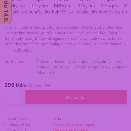
Originální čajové lžičky pro boháče 3ks zlaté - DOLAR jsou jak stvořené
pro všechny milovníky peněz, luxusu a bohatství. Ať už si dávají kávu, čaj,
či jiný teplý nápoj, lžička v designu dolarového sympolu ve zlaté barvě
jim bude připomínat jejich touhu, či navozovat pocit luxusu a bohatství. A
tím, ...
celý popis
Dostupnost
Z důvodu dovolené, vše objednané a uhrazené do
pondělí 17.8. do 11:00, dodáme nejdříve 18.8. v úterý.
Skladem 4 ks
299 Kč
/
ks
247 Kč
bez DPH
Do košíku
Číslo produktu:
30149
Vhodnost dárku:
Pro dospělé a teenagery
Příjemce dárku:
Unisex (muži i ženy)