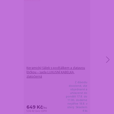
Keramický šálek s podšálkem a zlatavou
Keramický šál
lžičkou – sada LUXUSNÍ KABELKA,
lžičkou – sad
zlatočerná
zlatorůžová
Z důvodu
dovolené, vše
objednané a
uhrazené do
pondělí 17.8. do
11:00, dodáme
nejdříve 18.8. v
649 Kč
649 Kč
úterý. Skladem
/
ks
/
ks
4 ks
536 Kč
bez DPH
536 Kč
bez DPH