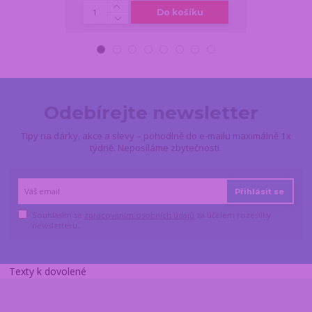
Do košíku
Odebírejte newsletter
Tipy na dárky, akce a slevy – pohodlně do e-mailu maximálně 1x
týdně. Neposíláme zbytečnosti.
Přihlásit se
Souhlasím se
zpracováním osobních údajů
za účelem rozesílky
newsletteru.
Texty k dovolené