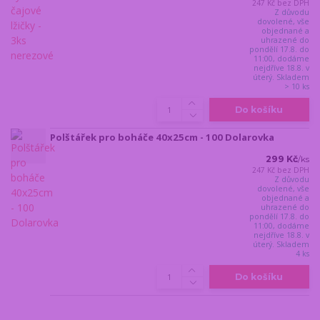
247 Kč
bez DPH
Z důvodu
dovolené, vše
objednané a
uhrazené do
pondělí 17.8. do
11:00, dodáme
nejdříve 18.8. v
úterý. Skladem
> 10 ks
Do košíku
Polštářek pro boháče 40x25cm - 100 Dolarovka
299 Kč
/
ks
247 Kč
bez DPH
Z důvodu
dovolené, vše
objednané a
uhrazené do
pondělí 17.8. do
11:00, dodáme
nejdříve 18.8. v
úterý. Skladem
4 ks
Do košíku