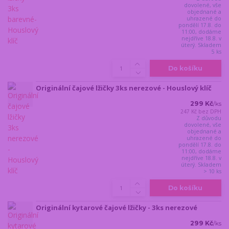
dovolené, vše
objednané a
uhrazené do
pondělí 17.8. do
11:00, dodáme
nejdříve 18.8. v
úterý. Skladem
5 ks
Do košíku
Originální čajové lžičky 3ks nerezové - Houslový klíč
299 Kč
/
ks
247 Kč
bez DPH
Z důvodu
dovolené, vše
objednané a
uhrazené do
pondělí 17.8. do
11:00, dodáme
nejdříve 18.8. v
úterý. Skladem
> 10 ks
Do košíku
Originální kytarové čajové lžičky - 3ks nerezové
299 Kč
/
ks