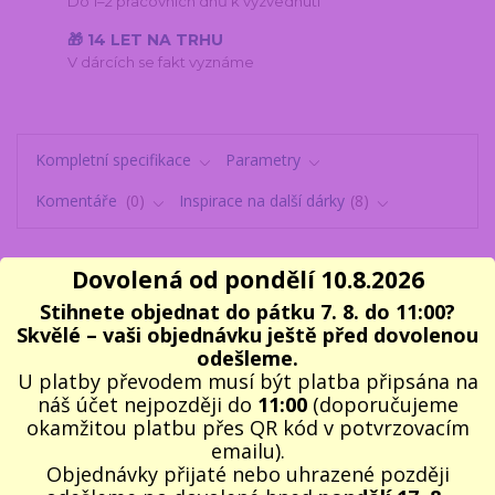
Do 1–2 pracovních dnů k vyzvednutí
🎁 14 LET NA TRHU
V dárcích se fakt vyznáme
Kompletní specifikace
Parametry
Komentáře
0
Inspirace na další dárky
8
Dovolená od pondělí 10.8.2026
Kompletní specifikace
Stihnete objednat do pátku 7. 8. do 11:00?
Skvělé – vaši objednávku ještě před dovolenou
Hrníček jubileum VĚK SE ZASTAVIL -
výročí 60 let
je hezkým dárkem,
odešleme.
který bude trvale připomínat krásné
výročí šedesáti let
. Na hrníčku
U platby převodem musí být platba připsána na
je nápis "
ČASY SE MĚNÍ, SVĚT SE MĚNÍ, JEN MŮJ VĚK SE ZASTAVIL
náš účet nejpozději do
11:00
(doporučujeme
" a na modrém pozadí bílá číslovka
60
.
okamžitou platbu přes QR kód v potvrzovacím
emailu).
Rozměr
: cca výška 9,5 cm, průměr 8cm
Objednávky přijaté nebo uhrazené později
Objem:
300ml