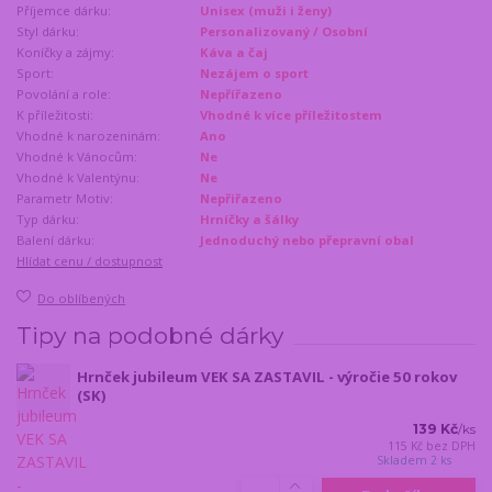
Příjemce dárku:
Unisex (muži i ženy)
Styl dárku:
Personalizovaný / Osobní
Koníčky a zájmy:
Káva a čaj
Sport:
Nezájem o sport
Povolání a role:
Nepřířazeno
K příležitosti:
Vhodné k více příležitostem
Vhodné k narozeninám:
Ano
Vhodné k Vánocům:
Ne
Vhodné k Valentýnu:
Ne
Parametr Motiv:
Nepřiřazeno
Typ dárku:
Hrníčky a šálky
Balení dárku:
Jednoduchý nebo přepravní obal
Hlídat cenu / dostupnost
Do oblíbených
Tipy na podobné dárky
Hrnček jubileum VEK SA ZASTAVIL - výročie 50 rokov
(SK)
139 Kč
/
ks
115 Kč
bez DPH
Skladem 2 ks