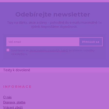
Odebírejte newsletter
Tipy na dárky, akce a slevy – pohodlně do e-mailu maximálně 1x
týdně. Neposíláme zbytečnosti.
Přihlásit se
Souhlasím se
zpracováním osobních údajů
za účelem rozesílky
newsletteru.
Texty k dovolené
INFORMACE
O nás
Doprava, platba
Vrácení zboží