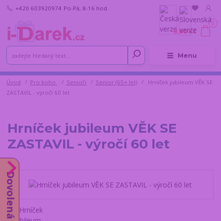
+420 603920974
Po-Pá, 8-16 hod.
0
0,00 Kč
Menu
Úvod
Pro koho
Senioři
Senior (65+ let)
Hrníček jubileum VĚK SE
ZASTAVIL - výročí 60 let
Hrníček jubileum VĚK SE
ZASTAVIL - výročí 60 let
Dovolená od 10.8.