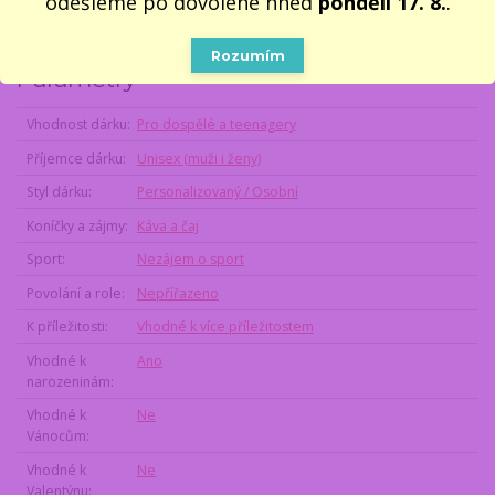
odešleme po dovolené hned
pondělí 17. 8.
.
Barva hrníčku
: bílá
Rozumím
Parametry
Vhodnost dárku
Pro dospělé a teenagery
Příjemce dárku
Unisex (muži i ženy)
Styl dárku
Personalizovaný / Osobní
Koníčky a zájmy
Káva a čaj
Sport
Nezájem o sport
Povolání a role
Nepřířazeno
K příležitosti
Vhodné k více příležitostem
Vhodné k
Ano
narozeninám
Vhodné k
Ne
Vánocům
Vhodné k
Ne
Valentýnu