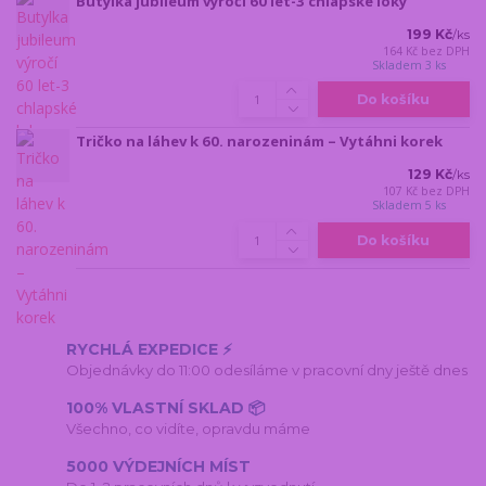
Butylka jubileum výročí 60 let-3 chlapské loky
199 Kč
/
ks
164 Kč
bez DPH
Skladem 3 ks
Do košíku
Tričko na láhev k 60. narozeninám – Vytáhni korek
129 Kč
/
ks
107 Kč
bez DPH
Skladem 5 ks
Do košíku
RYCHLÁ EXPEDICE ⚡
Objednávky do 11:00 odesíláme v pracovní dny ještě dnes
100% VLASTNÍ SKLAD 📦
Všechno, co vidíte, opravdu máme
5000 VÝDEJNÍCH MÍST