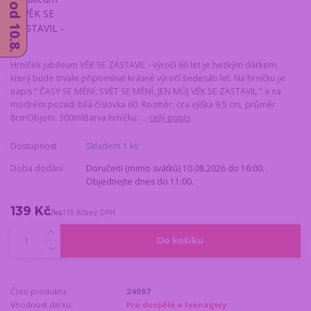
Hrníček jubileum VĚK SE ZASTAVIL - výročí 60 let je hezkým dárkem,
který bude trvale připomínat krásné výročí šedesáti let. Na hrníčku je
nápis " ČASY SE MĚNÍ, SVĚT SE MĚNÍ, JEN MŮJ VĚK SE ZASTAVIL " a na
modrém pozadí bílá číslovka 60. Rozměr: cca výška 9,5 cm, průměr
8cmObjem: 300mlBarva hrníčku: ...
celý popis
Dostupnost
Skladem 1 ks
Doba dodání
Doručení (mimo svátků) 10.08.2026 do 16:00. .
Objednejte dnes do 11:00.
139 Kč
/
ks
115 Kč
bez DPH
Do košíku
Číslo produktu:
24097
Vhodnost dárku:
Pro dospělé a teenagery