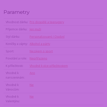
Parametry
Vhodnost dárku
Pro dospělé a teenagery
Příjemce dárku
Jen muži
Styl dárku
Personalizovaný / Osobní
Koníčky a zájmy
Alkohol a párty
Sport
Nezájem o sport
Povolání a role
Nepřířazeno
K příležitosti
Vhodné k více příležitostem
Vhodné k
Ano
narozeninám
Vhodné k
Ne
Vánocům
Vhodné k
Ne
Valentýnu