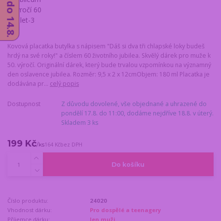
Kovová placatka butylka s nápisem "Dáš si dva tři chlapské loky budeš
hrdý na své roky!" a číslem 60 životního jubilea. Skvělý dárek pro muže k
50. výročí. Originální dárek, který bude trvalou vzpomínkou na významný
den oslavence jubilea. Rozměr: 9,5 x 2 x 12cmObjem: 180 ml Placatka je
dodávána pr...
celý popis
Dostupnost
Z důvodu dovolené, vše objednané a uhrazené do
pondělí 17.8. do 11:00, dodáme nejdříve 18.8. v úterý.
Skladem 3 ks
199 Kč
/
ks
164 Kč
bez DPH
Do košíku
Číslo produktu:
24020
Vhodnost dárku:
Pro dospělé a teenagery
Příjemce dárku:
Jen muži