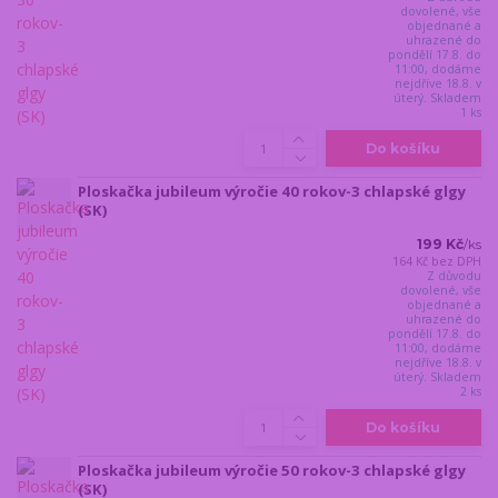
dovolené, vše
objednané a
uhrazené do
pondělí 17.8. do
11:00, dodáme
nejdříve 18.8. v
úterý. Skladem
1 ks
Do košíku
Ploskačka jubileum výročie 40 rokov-3 chlapské glgy
(SK)
199 Kč
/
ks
164 Kč
bez DPH
Z důvodu
dovolené, vše
objednané a
uhrazené do
pondělí 17.8. do
11:00, dodáme
nejdříve 18.8. v
úterý. Skladem
2 ks
Do košíku
Ploskačka jubileum výročie 50 rokov-3 chlapské glgy
(SK)