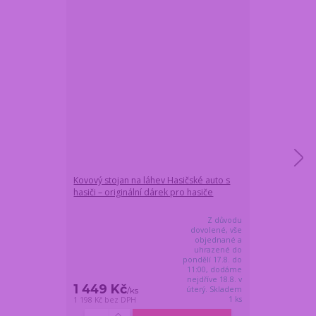
Kovový stojan na láhev Hasičské auto s
Dárková láhev 
hasiči – originální dárek pro hasiče
HASIČSKÉ AUTO
Z důvodu
dovolené, vše
objednané a
uhrazené do
pondělí 17.8. do
11:00, dodáme
nejdříve 18.8. v
1 449 Kč
1 359 Kč
úterý. Skladem
/
ks
/
k
1 ks
1 198 Kč
bez DPH
1 123 Kč
bez DP