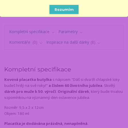
🎁 14 LET NA TRHU
V dárcích se fakt vyznáme
Rozumím
Kompletní specifikace
Parametry
Komentáře
0
Inspirace na další dárky
8
Kompletní specifikace
Kovová placatka butylka
s nápisem "Dáš si dva tři chlapské loky
budeš hrdý na své roky!"
a číslem 60 životního jubilea
. Skvělý
dárek pro muže k 50. výročí
.
Originální dárek
, který bude trvalou
vzpomínkou na významný den oslavence jubilea.
Rozměr: 9,5 x 2 x 12cm
Objem: 180 ml
Placatka je dodávána prázdná, nenaplněná.