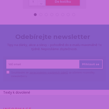
Do košíku
Odebírejte newsletter
Tipy na dárky, akce a slevy – pohodlně do e-mailu maximálně 1x
týdně. Neposíláme zbytečnosti.
Přihlásit se
Souhlasím se
zpracováním osobních údajů
za účelem rozesílky
newsletteru.
Texty k dovolené
INFORMACE