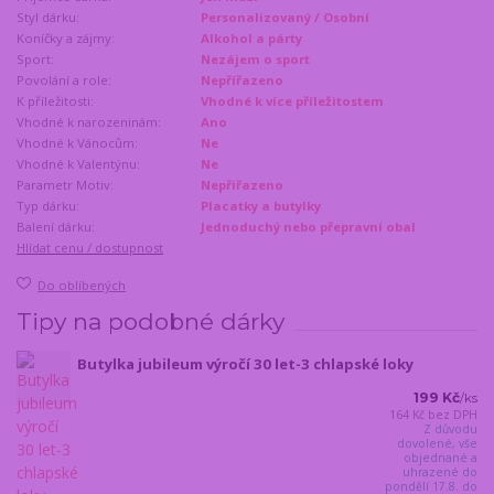
Styl dárku:
Personalizovaný / Osobní
Koníčky a zájmy:
Alkohol a párty
Sport:
Nezájem o sport
Povolání a role:
Nepřířazeno
K příležitosti:
Vhodné k více příležitostem
Vhodné k narozeninám:
Ano
Vhodné k Vánocům:
Ne
Vhodné k Valentýnu:
Ne
Parametr Motiv:
Nepřiřazeno
Typ dárku:
Placatky a butylky
Balení dárku:
Jednoduchý nebo přepravní obal
Hlídat cenu / dostupnost
Do oblíbených
Tipy na podobné dárky
Butylka jubileum výročí 30 let-3 chlapské loky
199 Kč
/
ks
164 Kč
bez DPH
Z důvodu
dovolené, vše
objednané a
uhrazené do
pondělí 17.8. do