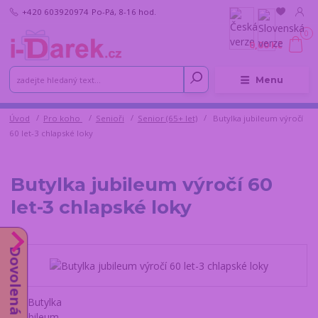
+420 603920974
Po-Pá, 8-16 hod.
0
0,00 Kč
Menu
Úvod
Pro koho
Senioři
Senior (65+ let)
Butylka jubileum výročí
60 let-3 chlapské loky
Butylka jubileum výročí 60
let-3 chlapské loky
Dovolená do 14.8.