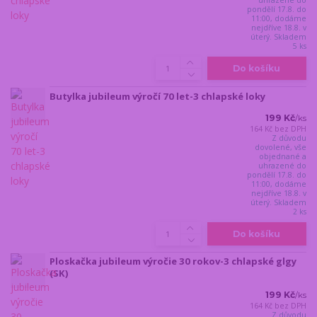
pondělí 17.8. do
11:00, dodáme
nejdříve 18.8. v
úterý. Skladem
5 ks
Do košíku
Butylka jubileum výročí 70 let-3 chlapské loky
199 Kč
/
ks
164 Kč
bez DPH
Z důvodu
dovolené, vše
objednané a
uhrazené do
pondělí 17.8. do
11:00, dodáme
nejdříve 18.8. v
úterý. Skladem
2 ks
Do košíku
Ploskačka jubileum výročie 30 rokov-3 chlapské glgy
(SK)
199 Kč
/
ks
164 Kč
bez DPH
Z důvodu