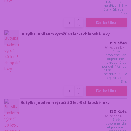
11:00, dodáme
nejdříve 18.8. v
úterý. Skladem
1 ks
Do košíku
Butylka jubileum výročí 40 let-3 chlapské loky
199 Kč
/
ks
164 Kč
bez DPH
Z důvodu
dovolené, vše
objednané a
uhrazené do
pondělí 17.8. do
11:00, dodáme
nejdříve 18.8. v
úterý. Skladem
3 ks
Do košíku
Butylka jubileum výročí 50 let-3 chlapské loky
199 Kč
/
ks
164 Kč
bez DPH
Z důvodu
dovolené, vše
objednané a
uhrazené do