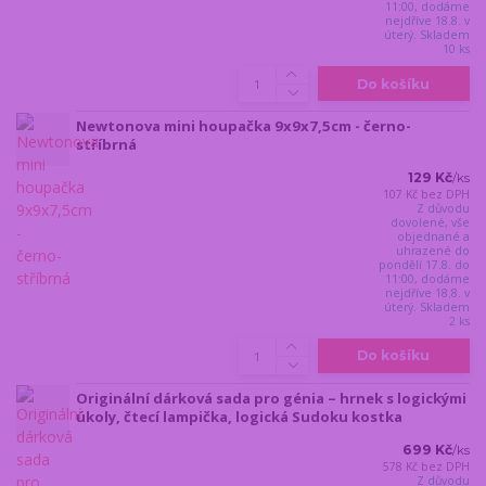
11:00, dodáme
nejdříve 18.8. v
úterý. Skladem
10 ks
Do košíku
Newtonova mini houpačka 9x9x7,5cm - černo-
stříbrná
129 Kč
/
ks
107 Kč
bez DPH
Z důvodu
dovolené, vše
objednané a
uhrazené do
pondělí 17.8. do
11:00, dodáme
nejdříve 18.8. v
úterý. Skladem
2 ks
Do košíku
Originální dárková sada pro génia – hrnek s logickými
úkoly, čtecí lampička, logická Sudoku kostka
699 Kč
/
ks
578 Kč
bez DPH
Z důvodu