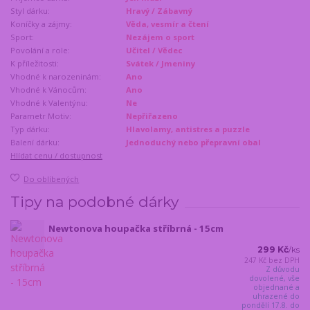
Styl dárku:
Hravý / Zábavný
Koníčky a zájmy:
Věda, vesmír a čtení
Sport:
Nezájem o sport
Povolání a role:
Učitel / Vědec
K příležitosti:
Svátek / Jmeniny
Vhodné k narozeninám:
Ano
Vhodné k Vánocům:
Ano
Vhodné k Valentýnu:
Ne
Parametr Motiv:
Nepřiřazeno
Typ dárku:
Hlavolamy, antistres a puzzle
Balení dárku:
Jednoduchý nebo přepravní obal
Hlídat cenu / dostupnost
Do oblíbených
Tipy na podobné dárky
Newtonova houpačka stříbrná - 15cm
299 Kč
/
ks
247 Kč
bez DPH
Z důvodu
dovolené, vše
objednané a
uhrazené do
pondělí 17.8. do