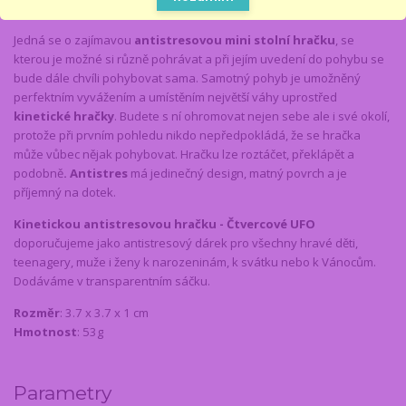
Kompletní specifikace
Jedná se o zajímavou
antistresovou mini stolní hračku
, se
kterou je možné si různě pohrávat a při jejím uvedení do pohybu se
bude dále chvíli pohybovat sama. Samotný pohyb je umožněný
perfektním vyvážením a umístěním největší váhy uprostřed
kinetické hračky
. Budete s ní ohromovat nejen sebe ale i své okolí,
protože při prvním pohledu nikdo nepředpokládá, že se hračka
může vůbec nějak pohybovat. Hračku lze roztáčet, překlápět a
podobně
. Antistres
má jedinečný design, matný povrch a je
příjemný na dotek.
Kinetickou antistresovou hračku - Čtvercové UFO
doporučujeme jako antistresový dárek pro všechny hravé děti,
teenagery, muže i ženy k narozeninám, k svátku nebo k Vánocům.
Dodáváme v transparentním sáčku.
Rozměr
: 3.7 x 3.7 x 1 cm
Hmotnost
: 53g
Parametry