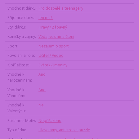
Vhodnost dárku
Pro dospělé a teenagery
Příjemce dárku
Jen muži
Styl dárku
Hravý / Zábavný
Koníčky a zájmy
Věda, vesmír a čtení
Sport
Nezájem o sport
Povolání a role
Učitel / Vědec
K příležitosti
Svátek / Jmeniny
Vhodné k
Ano
narozeninám
Vhodné k
Ano
Vánocům
Vhodné k
Ne
Valentýnu
Parametr Motiv
Nepřiřazeno
Typ dárku
Hlavolamy, antistres a puzzle