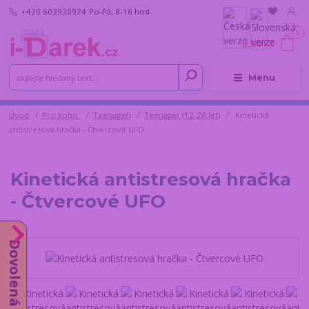
+420 603920974
Po-Pá, 8-16 hod.
0
0,00 Kč
Menu
Úvod
Pro koho
Teenageři
Teenager (12-20 let)
Kinetická
antistresová hračka - Čtvercové UFO
Kinetická antistresová hračka
- Čtvercové UFO
Dovolená do 14.8.