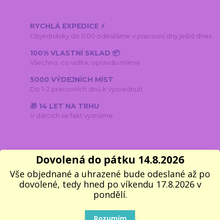
RYCHLÁ EXPEDICE ⚡
Objednávky do 11:00 odesíláme v pracovní dny ještě dnes
100% VLASTNÍ SKLAD 📦
Všechno, co vidíte, opravdu máme
5000 VÝDEJNÍCH MÍST
Do 1–2 pracovních dnů k vyzvednutí
🎁 14 LET NA TRHU
V dárcích se fakt vyznáme
Dovolená do pátku 14.8.2026
Kompletní specifikace
Parametry
Vše objednané a uhrazené bude odeslané až po
Komentáře
0
Inspirace na další dárky
8
dovolené, tedy hned po víkendu 17.8.2026 v
pondělí.
Rozumím