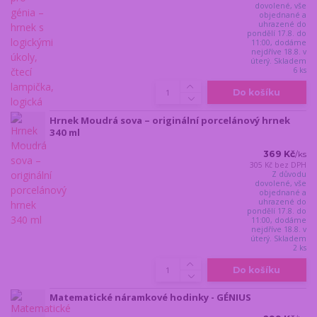
dovolené, vše
objednané a
uhrazené do
pondělí 17.8. do
11:00, dodáme
nejdříve 18.8. v
úterý. Skladem
6 ks
Do košíku
Hrnek Moudrá sova – originální porcelánový hrnek
340 ml
369 Kč
/
ks
305 Kč
bez DPH
Z důvodu
dovolené, vše
objednané a
uhrazené do
pondělí 17.8. do
11:00, dodáme
nejdříve 18.8. v
úterý. Skladem
2 ks
Do košíku
Matematické náramkové hodinky - GÉNIUS