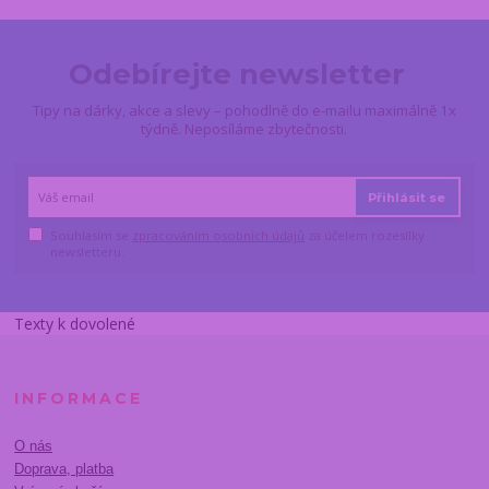
Odebírejte newsletter
Tipy na dárky, akce a slevy – pohodlně do e-mailu maximálně 1x
týdně. Neposíláme zbytečnosti.
Přihlásit se
Souhlasím se
zpracováním osobních údajů
za účelem rozesílky
newsletteru.
Texty k dovolené
INFORMACE
O nás
Doprava, platba