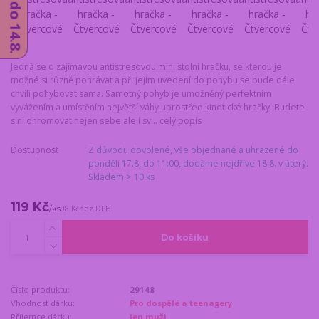
Jedná se o zajímavou antistresovou mini stolní hračku, se kterou je
možné si různě pohrávat a při jejím uvedení do pohybu se bude dále
chvíli pohybovat sama. Samotný pohyb je umožněný perfektním
vyvážením a umístěním největší váhy uprostřed kinetické hračky. Budete
s ní ohromovat nejen sebe ale i sv...
celý popis
Dostupnost
Z důvodu dovolené, vše objednané a uhrazené do
pondělí 17.8. do 11:00, dodáme nejdříve 18.8. v úterý.
Skladem > 10 ks
119 Kč
/
ks
98 Kč
bez DPH
Do košíku
Číslo produktu:
29148
Vhodnost dárku:
Pro dospělé a teenagery
Příjemce dárku:
Jen muži