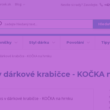
arcek.sk
Blog
Nevíte si rady? Zavolejte.
+42
Hleda
oníčky
Styl dárku
Povolání
Tipy
dárkové krabičce - KOČKA na hrnku
 v dárkové krabičce - KOČKA 