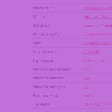
Vhodnost dárku
Pro děti do 12 let
Příjemce dárku
Unisex (muži i že
Styl dárku
Kouzelný / Pohá
Koníčky a zájmy
Zvířata a mazlíčci
Sport
Nezájem o sport
Povolání a role
Věčné dítě
K příležitosti
Svátek / Jmeniny
Vhodné k narozeninám
Ano
Vhodné k Vánocům
Ano
Vhodné k Valentýnu
Ne
Parametr Motiv
Kočka
Typ dárku
Lžičky a příbory