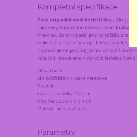
Kompletní specifikace
Tyto originální malé kočičí lžičky - 2ks
jsou j
čaje, kávy, kakaa nebo něčeho jiného.
Lžička je
hrnek tak, že to vypadá, jako by kočička z hrnku
hrnku drží a tzv. se neutopí. Lžičky jsou dvě, pro
Doporučujeme jako originální a zároveň praktic
Vánocům. Dodáváme v dárkové krabičce černé 
Obsah balení:
2ks kočičí lžičky v barvě nerezové
Rozměr:
kočičí lžička délka 11,7 cm
krabička 12,5 x 5,5 x 4 cm
Materiál: nerezová ocel
Parametry