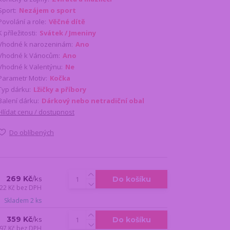
Sport:
Nezájem o sport
Povolání a role:
Věčné dítě
K příležitosti:
Svátek / Jmeniny
Vhodné k narozeninám:
Ano
Vhodné k Vánocům:
Ano
Vhodné k Valentýnu:
Ne
Parametr Motiv:
Kočka
Typ dárku:
Lžičky a příbory
Balení dárku:
Dárkový nebo netradiční obal
Hlídat cenu / dostupnost
Do oblíbených
269 Kč
Do košíku
/
ks
22 Kč
bez DPH
Skladem 2 ks
359 Kč
Do košíku
/
ks
97 Kč
bez DPH