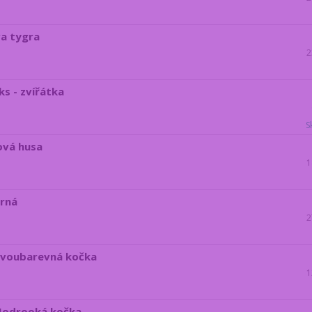
va tygra
2
s - zvířátka
S
ová husa
1
brná
2
 Dvoubarevná kočka
1
 Modrooká kočka