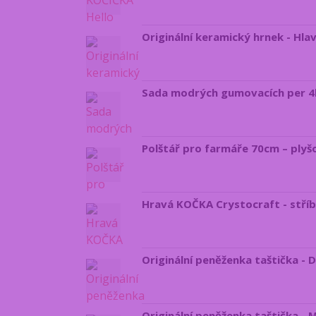
Originální keramický hrnek - Hla
Sada modrých gumovacích per 4k
Polštář pro farmáře 70cm – plyš
Hravá KOČKA Crystocraft - stří
Originální peněženka taštička -
Originální peněženka taštička -