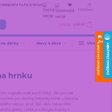
0 603920974
Po-Pá, 8-16 hod.
Přihlášení
0
ks
za
0,00 Kč
t
 na dárky
Slevy a akce
Více
OVĚŘENO ZÁKAZNÍKY
na hrnku
Tyto originální malé kočičí lžičky - 2ks jsou jak
stvořené pro všechny milovníky koček a dobrého
teplého nápoje, ať už čaje, kávy, kakaa nebo
něčeho jiného. Lžička je v designu kočičky s