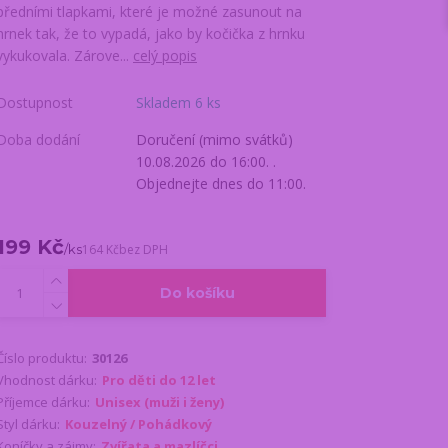
předními tlapkami, které je možné zasunout na
hrnek tak, že to vypadá, jako by kočička z hrnku
vykukovala. Zárove...
celý popis
Dostupnost
Skladem 6 ks
Doba dodání
Doručení (mimo svátků)
10.08.2026 do 16:00. .
Objednejte dnes do 11:00.
199 Kč
/
ks
164 Kč
bez DPH
Do košíku
Číslo produktu:
30126
Vhodnost dárku:
Pro děti do 12 let
Příjemce dárku:
Unisex (muži i ženy)
Styl dárku:
Kouzelný / Pohádkový
Koníčky a zájmy:
Zvířata a mazlíčci