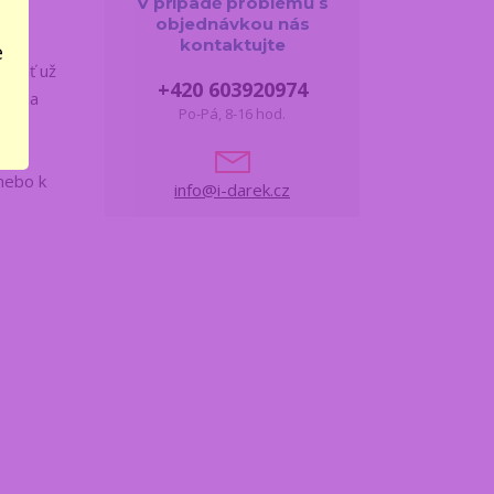
V případě problémů s
objednávkou nás
kontaktujte
e
e, ať už
+420 603920974
ut na
Po-Pá, 8-16 hod.
 na
 nebo k
info@i-darek.cz