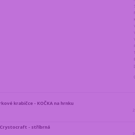
rkové krabičce - KOČKA na hrnku
2
Crystocraft - stříbrná
2