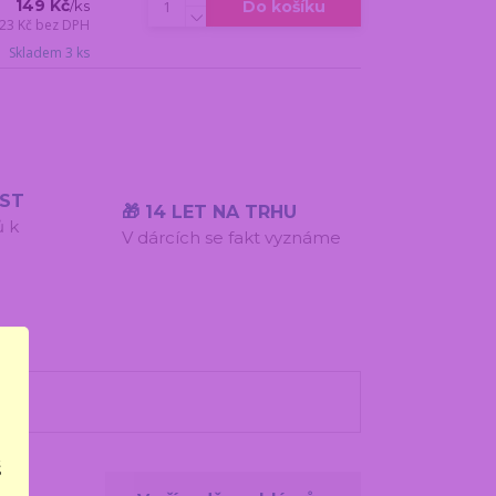
149 Kč
Do košíku
/
ks
23 Kč
bez DPH
Skladem 3 ks
ÍST
🎁 14 LET NA TRHU
ů k
V dárcích se fakt vyznáme
š