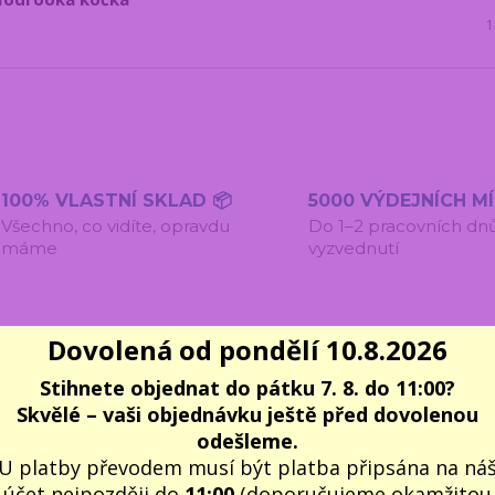
1
100% VLASTNÍ SKLAD 📦
5000 VÝDEJNÍCH M
Všechno, co vidíte, opravdu
Do 1–2 pracovních dn
máme
vyzvednutí
Dovolená od pondělí 10.8.2026
Stihnete objednat do pátku 7. 8. do 11:00?
entáře
0
Inspirace na další dárky
8
Skvělé – vaši objednávku ještě před dovolenou
odešleme.
U platby převodem musí být platba připsána na ná
účet nejpozději do
11:00
(doporučujeme okamžitou