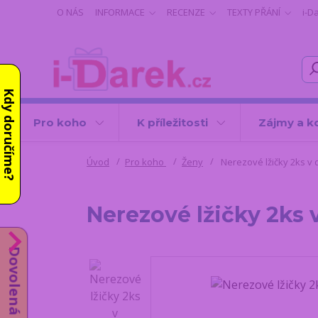
O NÁS
INFORMACE
RECENZE
TEXTY PŘÁNÍ
i-D
Kdy doručíme?
Pro koho
K příležitosti
Zájmy a k
Úvod
Pro koho
Ženy
Nerezové lžičky 2ks v 
Nerezové lžičky 2ks
Dovolená od 10.8.