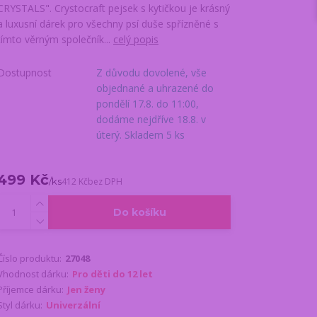
CRYSTALS". Crystocraft pejsek s kytičkou je krásný
a luxusní dárek pro všechny psí duše spřízněné s
tímto věrným společník...
celý popis
Dostupnost
Z důvodu dovolené, vše
objednané a uhrazené do
pondělí 17.8. do 11:00,
dodáme nejdříve 18.8. v
úterý. Skladem 5 ks
499 Kč
/
ks
412 Kč
bez DPH
Do košíku
Číslo produktu:
27048
Vhodnost dárku:
Pro děti do 12 let
Příjemce dárku:
Jen ženy
Styl dárku:
Univerzální