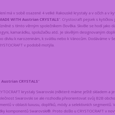
 má v sobě osazené 4 velké Rakouské krystaly a v očích a v kyt
MADE WITH Austrian CRYSTALS
". Crystocraft pejsek s kytičkou 
řízněné s tímto věrným společníkem člověka. Skvěle se hodí jako d
legyni, kamarádku, spolužačku atd.. Je skvělým designovaným dop
bo dívku k narozeninám, k svátku nebo k Vánocům. Dodáváme v š
 CRYSTOCRAFT v podobě motýla.
 Austrian CRYSTALS
"
YTOCRAFT krystaly Swarovski (některé máme ještě skladem a j
Společnost Swarovski se ale rozhodla přeorientovat svůj B2B obch
entů v oblasti luxusu, doplňků, módy a selektivních segmentů. 
bídky komponentů Swarovski®. Proto došlo u CRYSTOCRAFT v nov