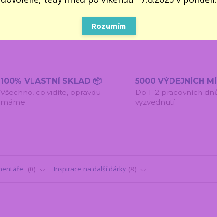
pondělí 
dodáme ne
úter
Rozumím
100% VLASTNÍ SKLAD 📦
5000 VÝDEJNÍCH M
Všechno, co vidíte, opravdu
Do 1–2 pracovních dn
máme
vyzvednutí
entáře
0
Inspirace na další dárky
8