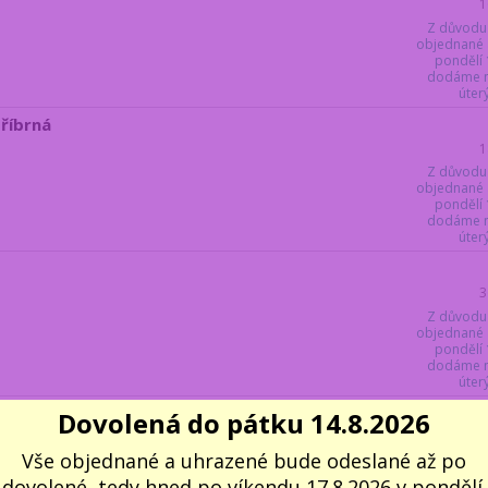
1
Z důvodu
objednané 
pondělí 
dodáme ne
úter
tříbrná
1
Z důvodu
objednané 
pondělí 
dodáme ne
úter
3
Z důvodu
objednané 
pondělí 
dodáme ne
úter
říbrný
Dovolená do pátku 14.8.2026
3
Vše objednané a uhrazené bude odeslané až po
Z důvodu
objednané 
dovolené, tedy hned po víkendu 17.8.2026 v pondělí.