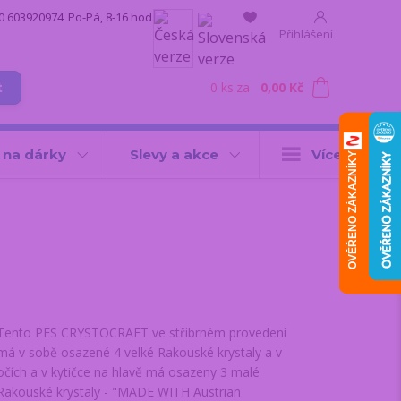
0 603920974
Po-Pá, 8-16 hod.
Přihlášení
0
ks
za
0,00 Kč
t
 na dárky
Slevy a akce
Více
OVĚŘENO ZÁKAZNÍKY
Tento PES CRYSTOCRAFT ve střibrném provedení
má v sobě osazené 4 velké Rakouské krystaly a v
očích a v kytičce na hlavě má osazeny 3 malé
Rakouské krystaly - "MADE WITH Austrian