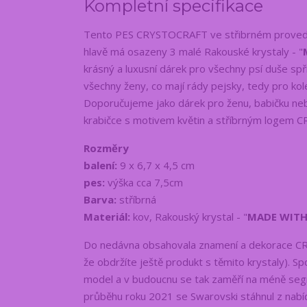
Kompletní specifikace
Tento PES CRYSTOCRAFT ve střibrném provedení
hlavě má osazeny 3 malé Rakouské krystaly - "
krásný a luxusní dárek pro všechny psí duše sp
všechny ženy, co mají rády pejsky, tedy pro ko
Doporučujeme jako dárek pro ženu, babičku ne
krabičce s motivem květin a stříbrným logem
Rozměry
balení:
9 x 6,7 x 4,5 cm
pes:
výška cca 7,5cm
Barva:
stříbrná
Materiál:
kov, Rakouský krystal - "
MADE WITH
Do nedávna obsahovala znamení a dekorace CR
že obdržíte ještě produkt s těmito krystaly). 
model a v budoucnu se tak zaměří na méně segm
průběhu roku 2021 se Swarovski stáhnul z na