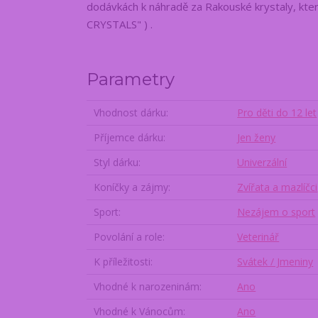
dodávkách k náhradě za Rakouské krystaly, kter
CRYSTALS" ) .
Parametry
Vhodnost dárku
Pro děti do 12 let
Příjemce dárku
Jen ženy
Styl dárku
Univerzální
Koníčky a zájmy
Zvířata a mazlíčci
Sport
Nezájem o sport
Povolání a role
Veterinář
K příležitosti
Svátek / Jmeniny
Vhodné k narozeninám
Ano
Vhodné k Vánocům
Ano