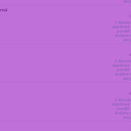
úter
brná
2
Z důvodu
objednané 
pondělí 
dodáme ne
úter
4
Z důvodu
objednané 
pondělí 
dodáme ne
úter
4
Z důvodu
objednané 
pondělí 
dodáme ne
úter