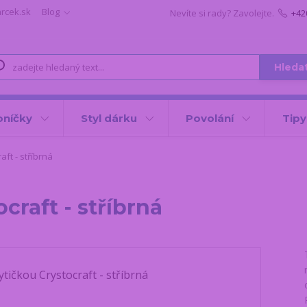
arcek.sk
Blog
Nevíte si rady? Zavolejte.
+42
Hleda
oníčky
Styl dárku
Povolání
Tipy
aft - stříbrná
craft - stříbrná