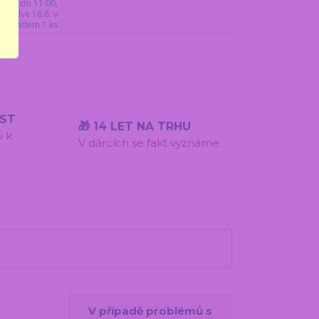
17.8. do 11:00,
jdříve 18.8. v
ý. Skladem 1 ks
ÍST
🎁 14 LET NA TRHU
ů k
V dárcích se fakt vyznáme
V případě problémů s