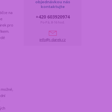
objednávkou nás
kontaktujte
ičce na
+420 603920974
je
Po-Pá, 8-16 hod.
árek pro
lňkem.
edé
info@i-darek.cz
e možné,
odní
V
ých