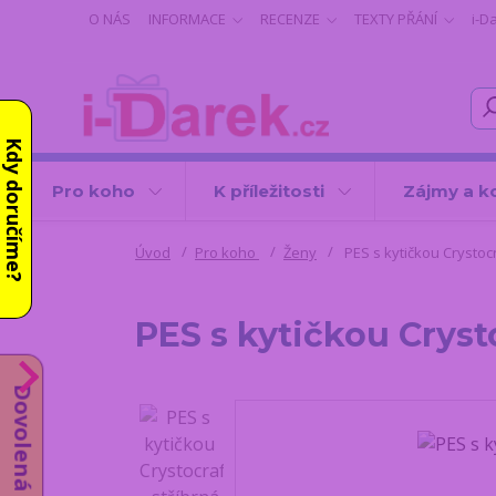
O NÁS
INFORMACE
RECENZE
TEXTY PŘÁNÍ
i-D
Kdy doručíme?
Pro koho
K příležitosti
Zájmy a k
Úvod
Pro koho
Ženy
PES s kytičkou Crystocr
PES s kytičkou Crysto
Dovolená do 14.8.