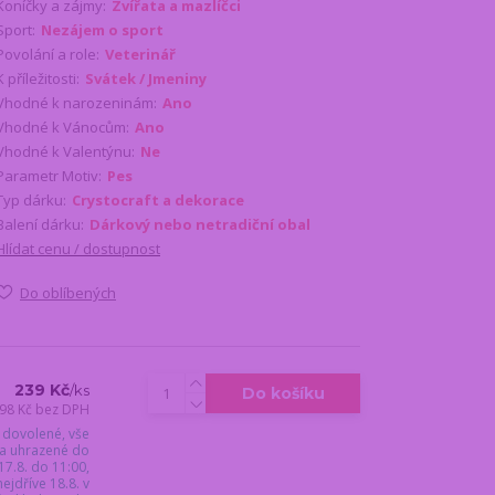
Koníčky a zájmy:
Zvířata a mazlíčci
Sport:
Nezájem o sport
Povolání a role:
Veterinář
K příležitosti:
Svátek / Jmeniny
Vhodné k narozeninám:
Ano
Vhodné k Vánocům:
Ano
Vhodné k Valentýnu:
Ne
Parametr Motiv:
Pes
Typ dárku:
Crystocraft a dekorace
Balení dárku:
Dárkový nebo netradiční obal
Hlídat cenu / dostupnost
Do oblíbených
239 Kč
/
ks
Do košíku
98 Kč
bez DPH
 dovolené, vše
a uhrazené do
17.8. do 11:00,
jdříve 18.8. v