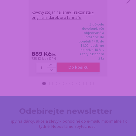
Kovový stojan na láhev Traktorista –
Meteostanice
originální dárek pro farmáře
a venkovním č
Z důvodu
dovolené, vše
objednané a
uhrazené do
pondělí 17.8. do
11:00, dodáme
nejdříve 18.8. v
889 Kč
699 Kč
úterý. Skladem
/
ks
/
ks
2 ks
735 Kč
bez DPH
578 Kč
bez DPH
Do košíku
Odebírejte newsletter
Tipy na dárky, akce a slevy – pohodlně do e-mailu maximálně 1x
týdně. Neposíláme zbytečnosti.