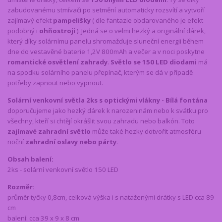
zabudovanému stmívači po setmění automaticky rozsvítí a vytvoří
zajímavý efekt
pampelišky
( dle fantazie obdarovaného je efekt
podobný i
ohňostroji
). Jedná se o velmi hezký a originální dárek,
který díky solárnímu panelu shromažďuje sluneční energii během
dne do vestavěné baterie 1,2V 800mAh a večer a v noci poskytne
romantické osvětlení zahrady
.
Světlo se 150 LED diodami
má
na spodku solárního panelu přepínač, kterým se dá v případě
potřeby zapnout nebo vypnout.
Solární venkovní světla 2ks s optickými vlákny - Bílá fontána
doporučujeme jako hezký dárek k narozeninám nebo k svátku pro
všechny, kteří si chtějí okrášlit svou zahradu nebo balkón. Toto
zajímavé zahradní světlo
může také hezky dotvořit atmosféru
noční
zahradní oslavy nebo párty
.
Obsah balení:
2ks - solární venkovní světlo 150 LED
Rozměr:
průměr tyčky 0,8cm, celková výška i s nataženými drátky s LED cca 89
cm
balení: cca 39 x 9 x 8 cm