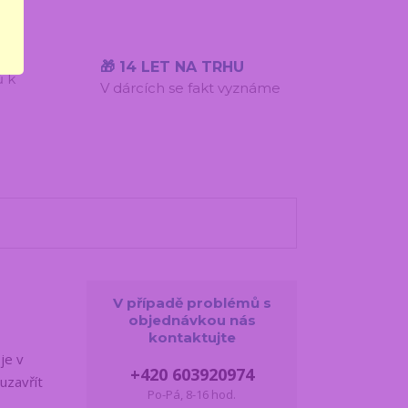
ÍST
🎁 14 LET NA TRHU
ů k
V dárcích se fakt vyznáme
V případě problémů s
objednávkou nás
kontaktujte
je v
+420 603920974
uzavřít
Po-Pá, 8-16 hod.