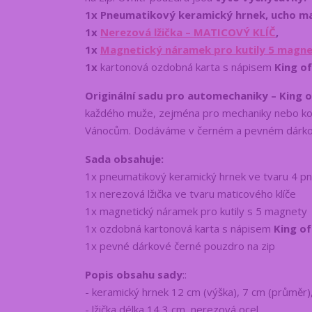
1x Pneumatikový keramický hrnek, ucho ma
1x
Nerezová lžička – MATICOVÝ KLÍČ
,
1x
Magnetický náramek pro kutily 5 magn
1x
kartonová ozdobná karta s nápisem
King of
Originální sadu pro automechaniky – King 
každého muže, zejména pro mechaniky nebo koho
Vánocům. Dodáváme v černém a pevném dárkov
Sada obsahuje:
1x pneumatikový keramický hrnek ve tvaru 4 p
1x nerezová lžička ve tvaru maticového klíče
1x magnetický náramek pro kutily s 5 magnety
1x ozdobná kartonová karta s nápisem
King o
1x pevné dárkové černé pouzdro na zip
Popis obsahu sady
::
- keramický hrnek 12 cm (výška), 7 cm (průměr)
- lžička délka 14,3 cm, nerezová ocel