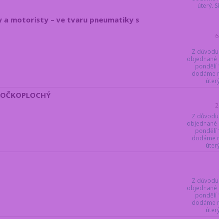
úterý. 
 a motoristy – ve tvaru pneumatiky s
6
Z důvodu
objednané 
pondělí 
dodáme ne
úter
ÍČ OČKOPLOCHÝ
2
Z důvodu
objednané 
pondělí 
dodáme ne
úter
Z důvodu
objednané 
pondělí 
dodáme ne
úter