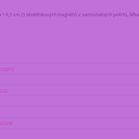
a 14,5 cm (5 obdélníkových magnetů v samostatných polích), šířk
enagery
nost
echnik