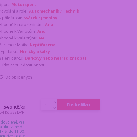
Sport:
Motorsport
Povolání a role:
Automechanik / Technik
K příležitosti:
Svátek / Jmeniny
Vhodné k narozeninám:
Ano
Vhodné k Vánocům:
Ano
Vhodné k Valentýnu:
Ne
Parametr Motiv:
Nepřiřazeno
Typ dárku:
Hrníčky a šálky
Balení dárku:
Dárkový nebo netradiční obal
Hlídat cenu / dostupnost
Do oblíbených
Do košíku
549 Kč
/
ks
54 Kč
bez DPH
 dovolené, vše
a uhrazené do
17.8. do 11:00,
jdříve 18.8. v