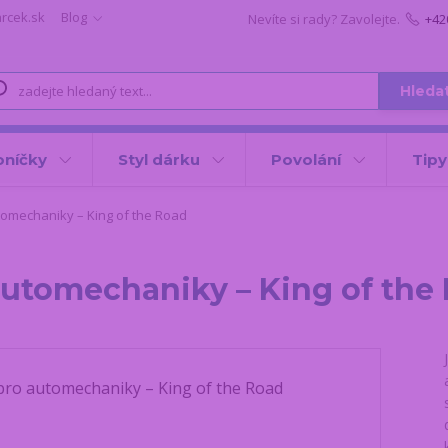
arcek.sk
Blog
Nevíte si rady? Zavolejte.
+42
Hleda
oníčky
Styl dárku
Povolání
Tipy
tomechaniky – King of the Road
 automechaniky – King of the