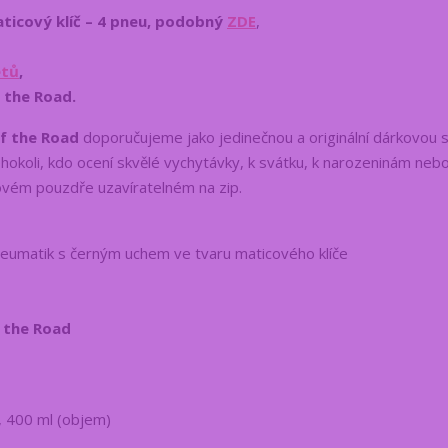
ticový klíč – 4 pneu, podobný
ZDE
,
etů
,
 the Road.
of the Road
doporučujeme jako jedinečnou a originální dárkovou 
koli, kdo ocení skvělé vychytávky, k svátku, k narozeninám nebo
ém pouzdře uzavíratelném na zip.
neumatik s černým uchem ve tvaru maticového klíče
f the Road
, 400 ml (objem)