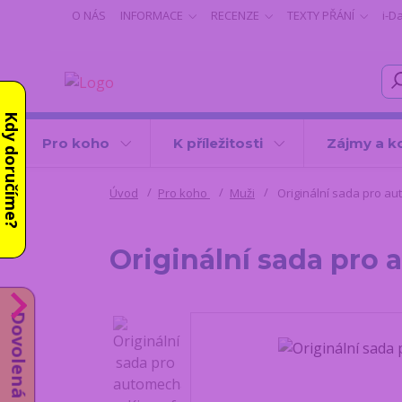
O NÁS
INFORMACE
RECENZE
TEXTY PŘÁNÍ
i-D
Kdy doručíme?
Pro koho
K příležitosti
Zájmy a k
Úvod
Pro koho
Muži
Originální sada pro au
Originální sada pro
Dovolená do 14.8.