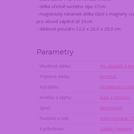
- délka včetně suchého zipu 37cm
- magnetický náramek délka části s magnety cc
pro obvod zápěstí až 33cm
- dárkové pouzdro 12,0 x 20,0 x 20,0 cm
Parametry
Vhodnost dárku
Pro dospělé a te
Příjemce dárku
Jen muži
Styl dárku
Vyzdvihující osob
Koníčky a zájmy
Auta a motorky
Sport
Motorsport
Povolání a role
Automechanik / T
K příležitosti
Svátek / Jmeniny