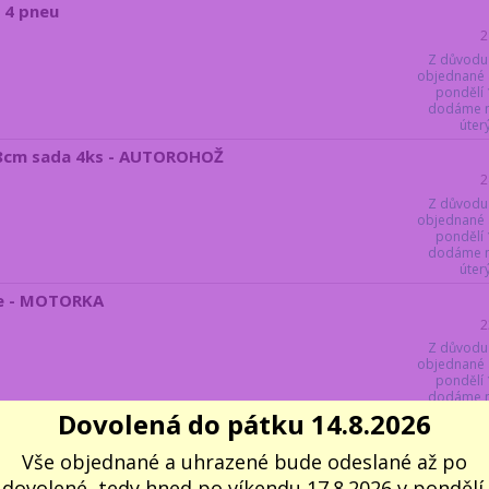
 4 pneu
2
Z důvodu
objednané 
pondělí 
dodáme ne
úter
5x8cm sada 4ks - AUTOROHOŽ
2
Z důvodu
objednané 
pondělí 
dodáme ne
úter
ce - MOTORKA
2
Z důvodu
objednané 
pondělí 
dodáme ne
úterý. 
Dovolená do pátku 14.8.2026
Vše objednané a uhrazené bude odeslané až po
dovolené, tedy hned po víkendu 17.8.2026 v pondělí.