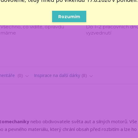
Rozumím
100% VLASTNÍ SKLAD 📦
5000 VÝDEJNÍCH M
Všechno, co vidíte, opravdu
Do 1–2 pracovních dn
máme
vyzvednutí
entáře
0
Inspirace na další dárky
8
utomechaniky
nebo obdivovatele světa aut a silných motorů. Vše 
o a pevného materiálu, který chrání obsah před rozbitím a lze ho 