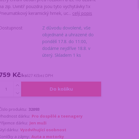
na zip. Uvnitř pouzdra jsou tyto vychytávky:1x
Pneumatikový keramický hrnek, uc...
celý popis
Dostupnost
Z důvodu dovolené, vše
objednané a uhrazené do
pondělí 17.8. do 11:00,
dodáme nejdříve 18.8. v
úterý. Skladem 1 ks
759 Kč
/
ks
627 Kč
bez DPH
Do košíku
Číslo produktu:
32093
Vhodnost dárku:
Pro dospělé a teenagery
Příjemce dárku:
Jen muži
Styl dárku:
Vyzdvihující osobnost
Koníčky a zájmy:
Auta a motorky