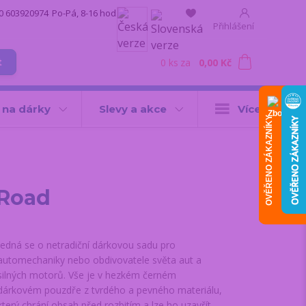
0 603920974
Po-Pá, 8-16 hod.
Přihlášení
0
ks
za
0,00 Kč
t
 na dárky
Slevy a akce
Více
OVĚŘENO ZÁKAZNÍKY
 Road
Jedná se o netradiční dárkovou sadu pro
automechaniky nebo obdivovatele světa aut a
silných motorů. Vše je v hezkém černém
dárkovém pouzdře z tvrdého a pevného materiálu,
který chrání obsah před rozbitím a lze ho uzavřít