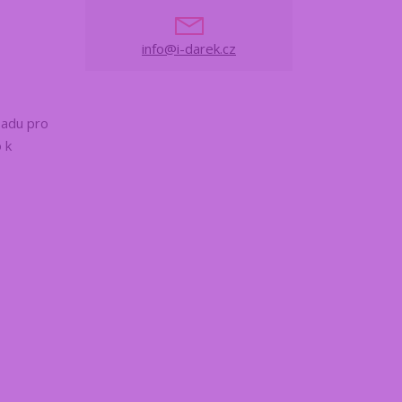
info@i-darek.cz
sadu pro
 k