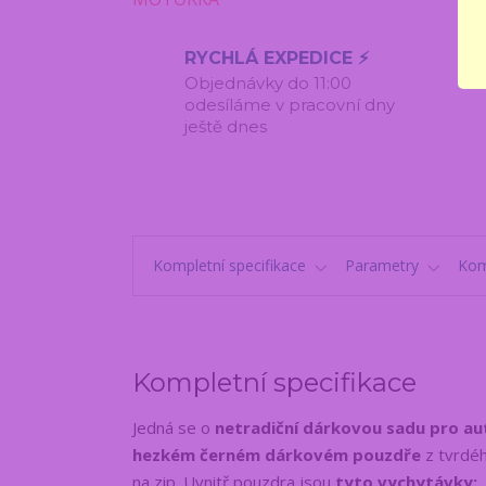
RYCHLÁ EXPEDICE ⚡
Objednávky do 11:00
odesíláme v pracovní dny
ještě dnes
Kompletní specifikace
Parametry
Kom
Kompletní specifikace
Jedná se o
netradiční dárkovou sadu pro a
hezkém černém dárkovém pouzdře
z tvrdéh
na zip. Uvnitř pouzdra jsou
tyto vychytávky: