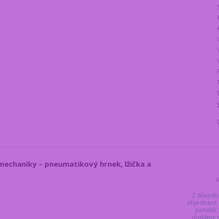
omechaniky – pneumatikový hrnek, lžička a
4
Z důvodu
objednané 
pondělí 
dodáme ne