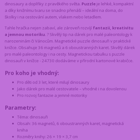
dinosaury a doplňky z pravěkého světa.
Puzzle
je lehké, kompaktní
a díky knižnímu tvaru se snadno přenáší – ideální na doma, do
školky i na cestování autem, vlakem nebo letadlem.
Tahle hračka nejen zabaví, ale zároveň rozvíjí
fantazii, kreativitu
a jemnou motoriku
. ? Skvělý tip na dárek pro malé paleontology k
narozeninám či Vánocům. Magnetické puzzle dinosauři v praktické
knížce. Obsahuje 36 magnetů a 6 oboustranných karet. Skvělý dárek
pro malé paleontology i na cesty. Magnetickou tabulku s puzzle
dinosauři v knížce - 24730 dodáváme v přírodní kartonové krabičce.
Pro koho je vhodný:
Pro děti od 3 let, které milují dinosaury
Jako dárek pro malé cestovatele – vhodné i na dovolenou
Pro rozvoj fantazie a jemné motoriky
Parametry:
Téma: dinosauři
Obsah: 36 magnetů, 6 oboustranných karet, magnetická
kniha
Rozměry knihy: 26 × 19 × 3,7 cm