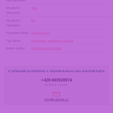
narozeninám
Vhodné k
Ano
Vánocům
Vhodné k
Ne
Valentýnu
Parametr Motiv
Nepřiřazeno
Typ dárku
Hlavolamy, antistres a puzzle
Balení dárku
Běžný komerční obal
V případě problémů s objednávkou nás kontaktujte
+420 603920974
Po-Pá, 8-16 hod.
info@i-darek.cz