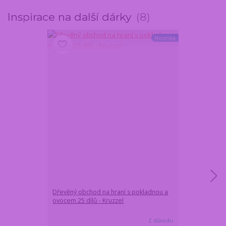
Inspirace na další dárky
8
Novinka
Dřevěný obchod na hraní s pokladnou a
Dřevěná dětsk
ovocem 25 dílů - Kruzzel
v kosmetické t
kadeřnice i viz
Z důvodu