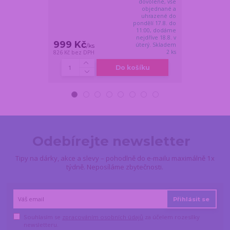
dovolené, vše
objednané a
uhrazené do
pondělí 17.8. do
11:00, dodáme
nejdříve 18.8. v
999 Kč
669 Kč
úterý. Skladem
/
ks
/
ks
2 ks
826 Kč
bez DPH
553 Kč
bez DPH
Do košíku
Odebírejte newsletter
Tipy na dárky, akce a slevy – pohodlně do e-mailu maximálně 1x
týdně. Neposíláme zbytečnosti.
Přihlásit se
Souhlasím se
zpracováním osobních údajů
za účelem rozesílky
newsletteru.