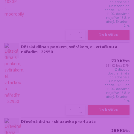
objednané a
uhrazené do
pondělí 17.8. do
11:00, dodáme
nejdříve 18.8. v
úterý. Skladem
2 ks
Do košíku
Dětská dílna s ponkem, svěrákem, el. vrtačkou a
nářadím - 22950
739 Kč
/
ks
611 Kč
bez DPH
Z důvodu
dovolené, vše
objednané a
uhrazené do
pondělí 17.8. do
11:00, dodáme
nejdříve 18.8. v
úterý. Skladem
1 ks
Do košíku
Dřevěná dráha - skluzavka pro 4 auta
299 Kč
/
ks