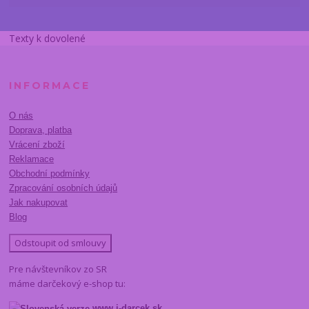
Texty k dovolené
INFORMACE
O nás
Doprava, platba
Vrácení zboží
Reklamace
Obchodní podmínky
Zpracování osobních údajů
Jak nakupovat
Blog
Odstoupit od smlouvy
Pre návštevníkov zo SR
máme darčekový e-shop tu:
www.i-darcek.sk