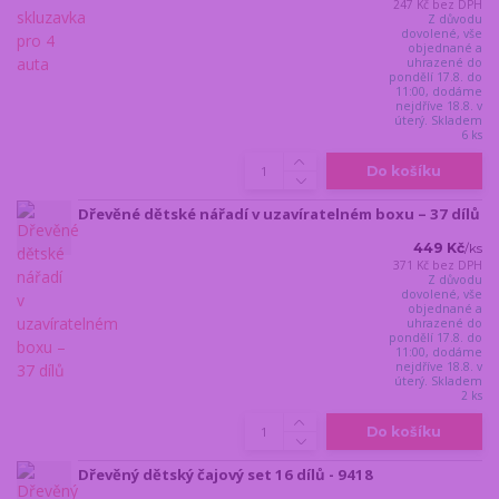
247 Kč
bez DPH
Z důvodu
dovolené, vše
objednané a
uhrazené do
pondělí 17.8. do
11:00, dodáme
nejdříve 18.8. v
úterý. Skladem
6 ks
Do košíku
Dřevěné dětské nářadí v uzavíratelném boxu – 37 dílů
449 Kč
/
ks
371 Kč
bez DPH
Z důvodu
dovolené, vše
objednané a
uhrazené do
pondělí 17.8. do
11:00, dodáme
nejdříve 18.8. v
úterý. Skladem
2 ks
Do košíku
Dřevěný dětský čajový set 16 dílů - 9418