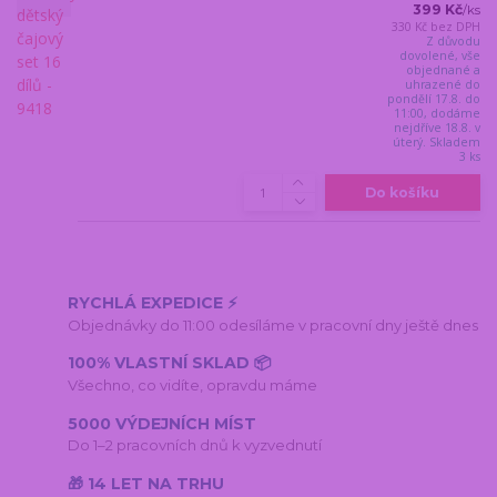
399 Kč
/
ks
330 Kč
bez DPH
Z důvodu
dovolené, vše
objednané a
uhrazené do
pondělí 17.8. do
11:00, dodáme
nejdříve 18.8. v
úterý. Skladem
3 ks
Do košíku
RYCHLÁ EXPEDICE ⚡
Objednávky do 11:00 odesíláme v pracovní dny ještě dnes
100% VLASTNÍ SKLAD 📦
Všechno, co vidíte, opravdu máme
5000 VÝDEJNÍCH MÍST
Do 1–2 pracovních dnů k vyzvednutí
🎁 14 LET NA TRHU