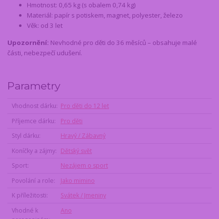
Hmotnost: 0,65 kg (s obalem 0,74 kg)
Materiál: papír s potiskem, magnet, polyester, železo
Věk: od 3 let
Upozornění:
Nevhodné pro děti do 36 měsíců – obsahuje malé
části, nebezpečí udušení.
Parametry
Vhodnost dárku
Pro děti do 12 let
Příjemce dárku
Pro děti
Styl dárku
Hravý / Zábavný
Koníčky a zájmy
Dětský svět
Sport
Nezájem o sport
Povolání a role
Jako mimino
K příležitosti
Svátek / Jmeniny
Vhodné k
Ano