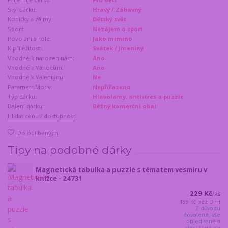
Styl dárku:
Hravý / Zábavný
Koníčky a zájmy:
Dětský svět
Sport:
Nezájem o sport
Povolání a role:
Jako mimino
K příležitosti:
Svátek / Jmeniny
Vhodné k narozeninám:
Ano
Vhodné k Vánocům:
Ano
Vhodné k Valentýnu:
Ne
Parametr Motiv:
Nepřiřazeno
Typ dárku:
Hlavolamy, antistres a puzzle
Balení dárku:
Běžný komerční obal
Hlídat cenu / dostupnost
Do oblíbených
Tipy na podobné dárky
Magnetická tabulka a puzzle s tématem vesmíru v
knížce - 24731
229 Kč
/
ks
189 Kč
bez DPH
Z důvodu
dovolené, vše
objednané a
uhrazené do