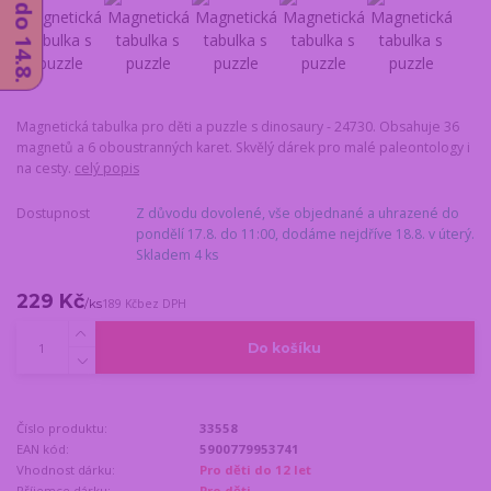
Magnetická tabulka pro děti a puzzle s dinosaury - 24730. Obsahuje 36
magnetů a 6 oboustranných karet. Skvělý dárek pro malé paleontology i
na cesty.
celý popis
Dostupnost
Z důvodu dovolené, vše objednané a uhrazené do
pondělí 17.8. do 11:00, dodáme nejdříve 18.8. v úterý.
Skladem 4 ks
229 Kč
/
ks
189 Kč
bez DPH
Do košíku
Číslo produktu:
33558
EAN kód:
5900779953741
Vhodnost dárku:
Pro děti do 12 let
Příjemce dárku:
Pro děti