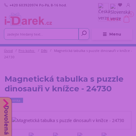
+420 603920974
Po-Pá, 8-16 hod.
0
0,00 Kč
Menu
Úvod
Pro koho
Děti
Magnetická tabulka s puzzle dinosauři v knížce -
24730
Magnetická tabulka s puzzle
dinosauři v knížce - 24730
Novinka
Dovolená do 14.8.