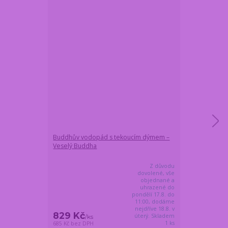
Buddhův vodopád s tekoucím dýmem –
Velká vyhříva
Veselý Buddha
výkonů a auto
černá
Z důvodu
dovolené, vše
objednané a
uhrazené do
pondělí 17.8. do
11:00, dodáme
nejdříve 18.8. v
829 Kč
799 Kč
úterý. Skladem
/
ks
/
ks
1 ks
685 Kč
bez DPH
660 Kč
bez DPH