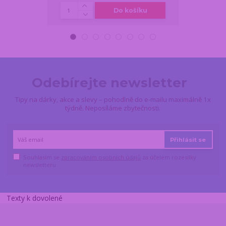
Do košíku
Odebírejte newsletter
Tipy na dárky, akce a slevy – pohodlně do e-mailu maximálně 1x
týdně. Neposíláme zbytečnosti.
Přihlásit se
Souhlasím se
zpracováním osobních údajů
za účelem rozesílky
newsletteru.
Texty k dovolené