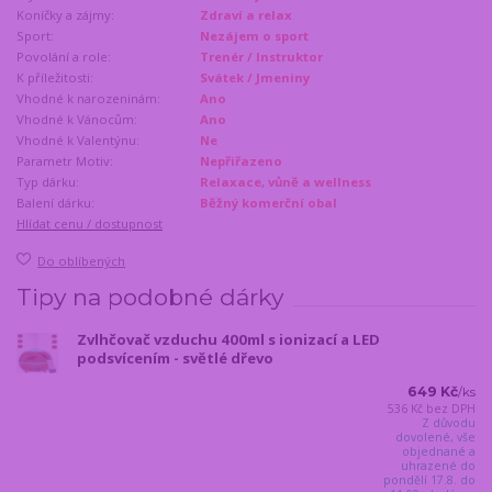
Koníčky a zájmy:
Zdraví a relax
Sport:
Nezájem o sport
Povolání a role:
Trenér / Instruktor
K příležitosti:
Svátek / Jmeniny
Vhodné k narozeninám:
Ano
Vhodné k Vánocům:
Ano
Vhodné k Valentýnu:
Ne
Parametr Motiv:
Nepřiřazeno
Typ dárku:
Relaxace, vůně a wellness
Balení dárku:
Běžný komerční obal
Hlídat cenu / dostupnost
Do oblíbených
Tipy na podobné dárky
Zvlhčovač vzduchu 400ml s ionizací a LED
podsvícením - světlé dřevo
649 Kč
/
ks
536 Kč
bez DPH
Z důvodu
dovolené, vše
objednané a
uhrazené do
pondělí 17.8. do