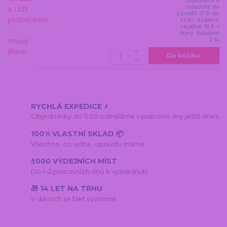
uhrazené do
pondělí 17.8. do
11:00, dodáme
nejdříve 18.8. v
úterý. Skladem
2 ks
Do košíku
RYCHLÁ EXPEDICE ⚡
Objednávky do 11:00 odesíláme v pracovní dny ještě dnes
100% VLASTNÍ SKLAD 📦
Všechno, co vidíte, opravdu máme
5000 VÝDEJNÍCH MÍST
Do 1–2 pracovních dnů k vyzvednutí
🎁 14 LET NA TRHU
V dárcích se fakt vyznáme