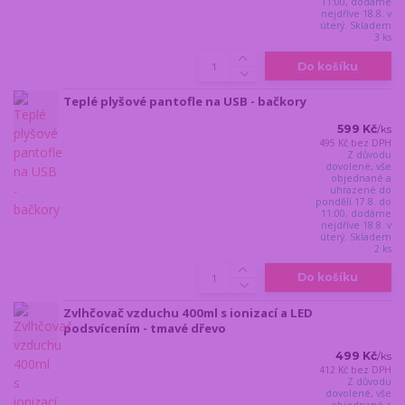
11:00, dodáme
nejdříve 18.8. v
úterý. Skladem
3 ks
Do košíku
Teplé plyšové pantofle na USB - bačkory
599 Kč
/
ks
495 Kč
bez DPH
Z důvodu
dovolené, vše
objednané a
uhrazené do
pondělí 17.8. do
11:00, dodáme
nejdříve 18.8. v
úterý. Skladem
2 ks
Do košíku
Zvlhčovač vzduchu 400ml s ionizací a LED
podsvícením - tmavé dřevo
499 Kč
/
ks
412 Kč
bez DPH
Z důvodu
dovolené, vše
objednané a