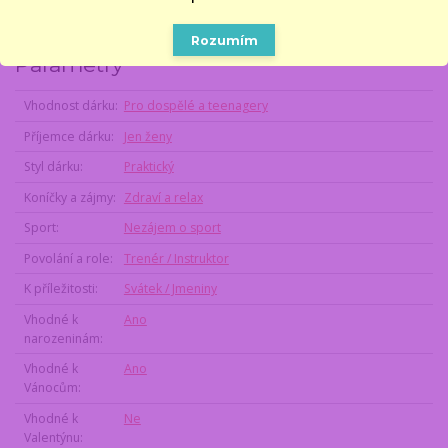
Rozumím
Parametry
Vhodnost dárku
Pro dospělé a teenagery
Příjemce dárku
Jen ženy
Styl dárku
Praktický
Koníčky a zájmy
Zdraví a relax
Sport
Nezájem o sport
Povolání a role
Trenér / Instruktor
K příležitosti
Svátek / Jmeniny
Vhodné k
Ano
narozeninám
Vhodné k
Ano
Vánocům
Vhodné k
Ne
Valentýnu