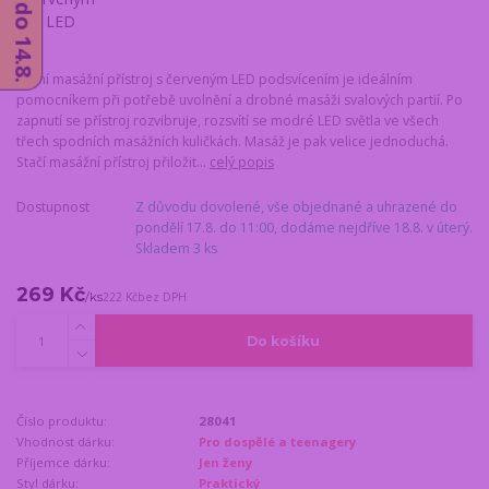
Ruční masážní přístroj s červeným LED podsvícením je ideálním
pomocníkem při potřebě uvolnění a drobné masáži svalových partií. Po
zapnutí se přístroj rozvibruje, rozsvítí se modré LED světla ve všech
třech spodních masážních kuličkách. Masáž je pak velice jednoduchá.
Stačí masážní přístroj přiložit...
celý popis
Dostupnost
Z důvodu dovolené, vše objednané a uhrazené do
pondělí 17.8. do 11:00, dodáme nejdříve 18.8. v úterý.
Skladem 3 ks
269 Kč
/
ks
222 Kč
bez DPH
Do košíku
Číslo produktu:
28041
Vhodnost dárku:
Pro dospělé a teenagery
Příjemce dárku:
Jen ženy
Styl dárku:
Praktický