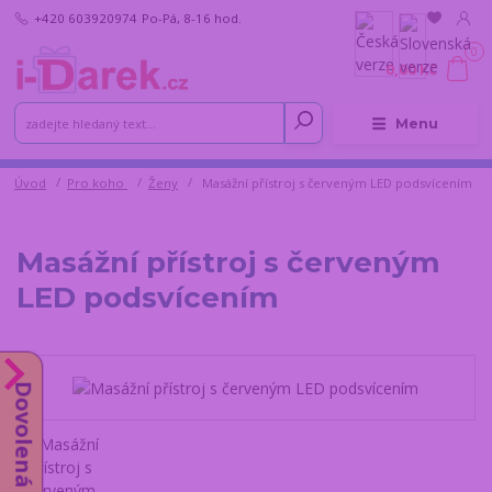
+420 603920974
Po-Pá, 8-16 hod.
0
0,00 Kč
Menu
Úvod
Pro koho
Ženy
Masážní přístroj s červeným LED podsvícením
Masážní přístroj s červeným
LED podsvícením
Dovolená do 14.8.