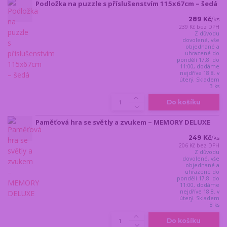
Podložka na puzzle s příslušenstvím 115x67cm – šedá
289 Kč
/
ks
239 Kč
bez DPH
Z důvodu
dovolené, vše
objednané a
uhrazené do
pondělí 17.8. do
11:00, dodáme
nejdříve 18.8. v
úterý. Skladem
3 ks
Do košíku
Paměťová hra se světly a zvukem – MEMORY DELUXE
249 Kč
/
ks
206 Kč
bez DPH
Z důvodu
dovolené, vše
objednané a
uhrazené do
pondělí 17.8. do
11:00, dodáme
nejdříve 18.8. v
úterý. Skladem
8 ks
Do košíku