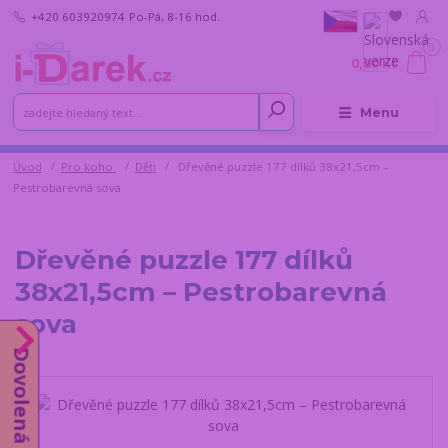
+420 603920974
Po-Pá, 8-16 hod.
0
0,00 Kč
Menu
Úvod
Pro koho
Děti
Dřevěné puzzle 177 dílků 38x21,5cm –
Pestrobarevná sova
Dřevěné puzzle 177 dílků
38x21,5cm – Pestrobarevná
sova
Dovolená do 14.8.