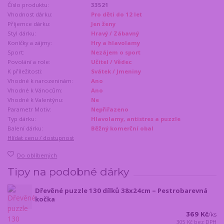
Číslo produktu:
33521
Vhodnost dárku:
Pro děti do 12 let
Příjemce dárku:
Jen ženy
Styl dárku:
Hravý / Zábavný
Koníčky a zájmy:
Hry a hlavolamy
Sport:
Nezájem o sport
Povolání a role:
Učitel / Vědec
K příležitosti:
Svátek / Jmeniny
Vhodné k narozeninám:
Ano
Vhodné k Vánocům:
Ano
Vhodné k Valentýnu:
Ne
Parametr Motiv:
Nepřiřazeno
Typ dárku:
Hlavolamy, antistres a puzzle
Balení dárku:
Běžný komerční obal
Hlídat cenu / dostupnost
Do oblíbených
Tipy na podobné dárky
Dřevěné puzzle 130 dílků 38x24cm – Pestrobarevná
kočka
369 Kč
/
ks
305 Kč
bez DPH