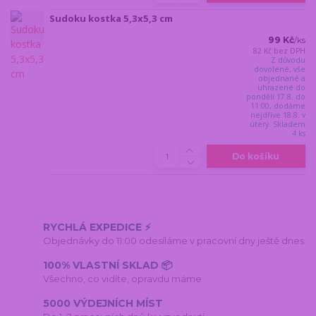
Sudoku kostka 5,3x5,3 cm
99 Kč
/
ks
82 Kč
bez DPH
Z důvodu
dovolené, vše
objednané a
uhrazené do
pondělí 17.8. do
11:00, dodáme
nejdříve 18.8. v
úterý. Skladem
4 ks
Do košíku
RYCHLÁ EXPEDICE ⚡
Objednávky do 11:00 odesíláme v pracovní dny ještě dnes
100% VLASTNÍ SKLAD 📦
Všechno, co vidíte, opravdu máme
5000 VÝDEJNÍCH MÍST