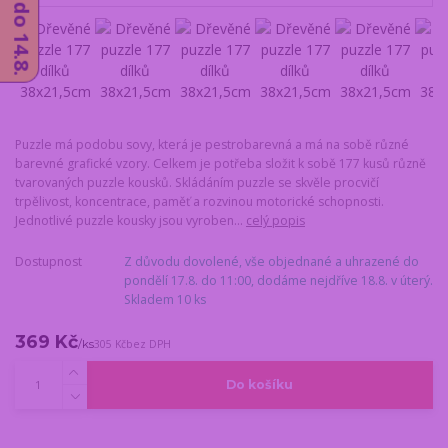
Puzzle má podobu sovy, která je pestrobarevná a má na sobě různé
barevné grafické vzory. Celkem je potřeba složit k sobě 177 kusů různě
tvarovaných puzzle kousků. Skládáním puzzle se skvěle procvičí
trpělivost, koncentrace, paměť a rozvinou motorické schopnosti.
Jednotlivé puzzle kousky jsou vyroben...
celý popis
Dostupnost
Z důvodu dovolené, vše objednané a uhrazené do
pondělí 17.8. do 11:00, dodáme nejdříve 18.8. v úterý.
Skladem 10 ks
369 Kč
/
ks
305 Kč
bez DPH
Do košíku