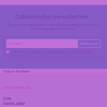
Odebírejte newsletter
Tipy na dárky, akce a slevy – pohodlně do e-mailu maximálně 1x
týdně. Neposíláme zbytečnosti.
Přihlásit se
Souhlasím se
zpracováním osobních údajů
za účelem rozesílky
newsletteru.
Texty k dovolené
INFORMACE
O nás
Doprava, platba