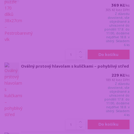
369 Kč
/
ks
305 Kč
bez DPH
Z důvodu
dovolené, vše
objednané a
uhrazené do
pondělí 17.8. do
11:00, dodáme
nejdříve 18.8. v
úterý. Skladem
6 ks
Do košíku
Oválný prstový hlavolam s kuličkami – pohyblivý střed
229 Kč
/
ks
189 Kč
bez DPH
Z důvodu
dovolené, vše
objednané a
uhrazené do
pondělí 17.8. do
11:00, dodáme
nejdříve 18.8. v
úterý. Skladem
4 ks
Do košíku