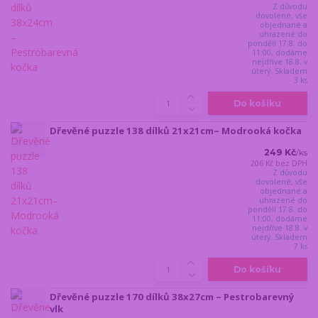
Z důvodu
dovolené, vše
objednané a
uhrazené do
pondělí 17.8. do
11:00, dodáme
nejdříve 18.8. v
úterý. Skladem
3 ks
Do košíku
Dřevěné puzzle 138 dílků 21x21cm– Modrooká kočka
249 Kč
/
ks
206 Kč
bez DPH
Z důvodu
dovolené, vše
objednané a
uhrazené do
pondělí 17.8. do
11:00, dodáme
nejdříve 18.8. v
úterý. Skladem
7 ks
Do košíku
Dřevěné puzzle 170 dílků 38x27cm – Pestrobarevný
vlk