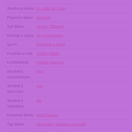
Vhodnost dárku
Pro děti do 12 let
Příjemce dárku
Jen ženy
Styl dárku
Hravý / Zábavný
Koníčky a zájmy
Hry a hlavolamy
Sport
Nezájem o sport
Povolání a role
Učitel / Vědec
K příležitosti
Svátek / Jmeniny
Vhodné k
Ano
narozeninám
Vhodné k
Ano
Vánocům
Vhodné k
Ne
Valentýnu
Parametr Motiv
Nepřiřazeno
Typ dárku
Hlavolamy, antistres a puzzle