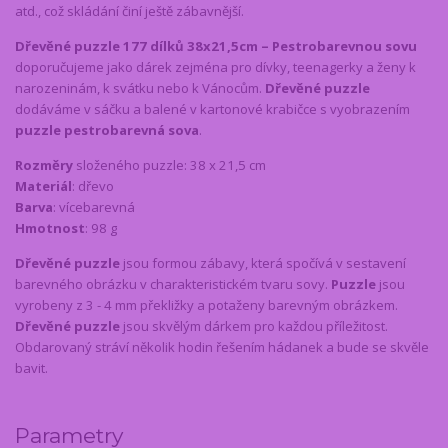
atd., což skládání činí ještě zábavnější.
Dřevěné puzzle 177 dílků 38x21,5cm – Pestrobarevnou sovu
doporučujeme jako dárek zejména pro dívky, teenagerky a ženy k
narozeninám, k svátku nebo k Vánocům.
Dřevěné puzzle
dodáváme v sáčku a balené v kartonové krabičce s vyobrazením
puzzle pestrobarevná sova
.
Rozměry
složeného puzzle: 38 x 21,5 cm
Materiál
: dřevo
Barva
: vícebarevná
Hmotnost
: 98 g
Dřevěné puzzle
jsou formou zábavy, která spočívá v sestavení
barevného obrázku v charakteristickém tvaru sovy.
Puzzle
jsou
vyrobeny z 3 - 4 mm překližky a potaženy barevným obrázkem.
Dřevěné puzzle
jsou skvělým dárkem pro každou příležitost.
Obdarovaný stráví několik hodin řešením hádanek a bude se skvěle
bavit.
Parametry