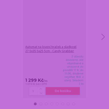
Automat na lovení hraček a sladkostí
Automat na lov
27,5x35,5x25,5cm - Candy Grabber
22x31x17cm -
Z důvodu
dovolené, vše
objednané a
uhrazené do
pondělí 17.8. do
11:00, dodáme
nejdříve 18.8. v
1 299 Kč
899 Kč
úterý. Skladem
/
ks
/
ks
2 ks
1 074 Kč
bez DPH
743 Kč
bez DPH
Do košíku