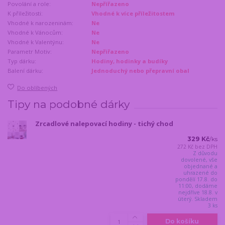
Povolání a role:
Nepřířazeno
K příležitosti:
Vhodné k více příležitostem
Vhodné k narozeninám:
Ne
Vhodné k Vánocům:
Ne
Vhodné k Valentýnu:
Ne
Parametr Motiv:
Nepřiřazeno
Typ dárku:
Hodiny, hodinky a budíky
Balení dárku:
Jednoduchý nebo přepravní obal
Do oblíbených
Tipy na podobné dárky
Zrcadlové nalepovací hodiny - tichý chod
329 Kč
/
ks
272 Kč
bez DPH
Z důvodu
dovolené, vše
objednané a
uhrazené do
pondělí 17.8. do
11:00, dodáme
nejdříve 18.8. v
úterý. Skladem
3 ks
Do košíku