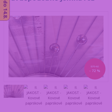
879 Kč
- 72 %