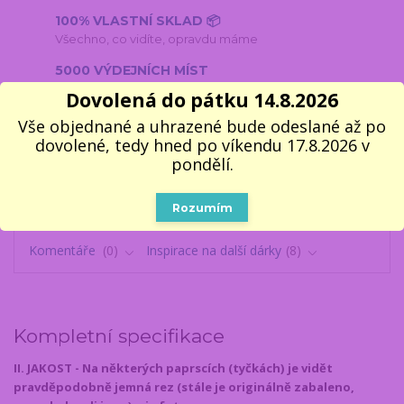
100% VLASTNÍ SKLAD 📦
Všechno, co vidíte, opravdu máme
5000 VÝDEJNÍCH MÍST
Do 1–2 pracovních dnů k vyzvednutí
Dovolená do pátku 14.8.2026
🎁 14 LET NA TRHU
Vše objednané a uhrazené bude odeslané až po
V dárcích se fakt vyznáme
dovolené, tedy hned po víkendu 17.8.2026 v
pondělí.
Rozumím
Kompletní specifikace
Parametry
Komentáře
0
Inspirace na další dárky
8
Kompletní specifikace
II. JAKOST - Na některých paprscích (tyčkách) je vidět
pravděpodobně jemná rez (stále je originálně zabaleno,