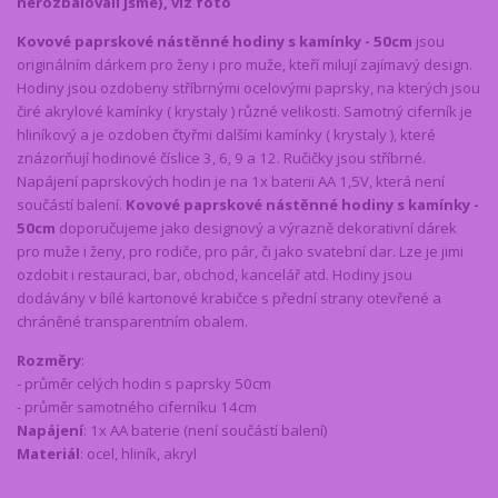
nerozbalovali jsme), viz foto
Kovové paprskové nástěnné hodiny s kamínky - 50cm
jsou
originálním dárkem pro ženy i pro muže, kteří milují zajímavý design.
Hodiny jsou ozdobeny stříbrnými ocelovými paprsky, na kterých jsou
čiré akrylové kamínky ( krystaly ) různé velikosti. Samotný ciferník je
hliníkový a je ozdoben čtyřmi dalšími kamínky ( krystaly ), které
znázorňují hodinové číslice 3, 6, 9 a 12. Ručičky jsou stříbrné.
Napájení paprskových hodin je na 1x baterii AA 1,5V, která není
součástí balení.
Kovové paprskové nástěnné hodiny s kamínky -
50cm
doporučujeme jako designový a výrazně dekorativní dárek
pro muže i ženy, pro rodiče, pro pár, či jako svatební dar. Lze je jimi
ozdobit i restauraci, bar, obchod, kancelář atd. Hodiny jsou
dodávány v bílé kartonové krabičce s přední strany otevřené a
chráněné transparentním obalem.
Rozměry
:
- průměr celých hodin s paprsky 50cm
- průměr samotného ciferníku 14cm
Napájení
: 1x AA baterie (není součástí balení)
Materiál
: ocel, hliník, akryl