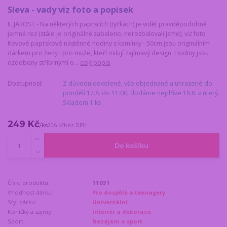
Sleva - vady viz foto a popisek
II. JAKOST - Na některých paprscích (tyčkách) je vidět pravděpodobně
jemná rez (stále je originálně zabaleno, nerozbalovali jsme), viz foto
Kovové paprskové nástěnné hodiny s kamínky - 50cm jsou originálním
dárkem pro ženy i pro muže, kteří milují zajímavý design. Hodiny jsou
ozdobeny stříbrnými o...
celý popis
Dostupnost
Z důvodu dovolené, vše objednané a uhrazené do
pondělí 17.8. do 11:00, dodáme nejdříve 18.8. v úterý.
Skladem 1 ks
249 Kč
/
ks
206 Kč
bez DPH
Do košíku
Číslo produktu:
11031
Vhodnost dárku:
Pro dospělé a teenagery
Styl dárku:
Univerzální
Koníčky a zájmy:
Interiér a dekorace
Sport:
Nezájem o sport