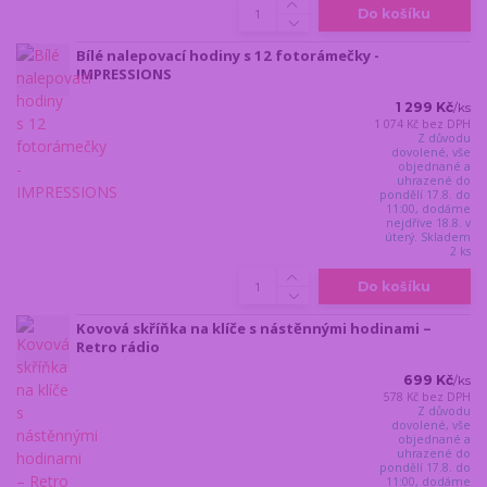
Do košíku
Bílé nalepovací hodiny s 12 fotorámečky -
IMPRESSIONS
1 299 Kč
/
ks
1 074 Kč
bez DPH
Z důvodu
dovolené, vše
objednané a
uhrazené do
pondělí 17.8. do
11:00, dodáme
nejdříve 18.8. v
úterý. Skladem
2 ks
Do košíku
Kovová skříňka na klíče s nástěnnými hodinami –
Retro rádio
699 Kč
/
ks
578 Kč
bez DPH
Z důvodu
dovolené, vše
objednané a
uhrazené do
pondělí 17.8. do
11:00, dodáme