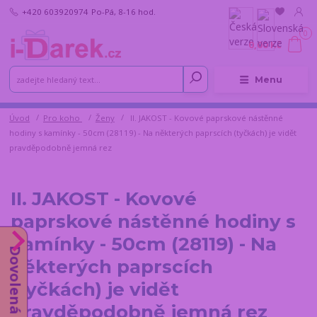
+420 603920974
Po-Pá, 8-16 hod.
0
0,00 Kč
Menu
Úvod
Pro koho
Ženy
II. JAKOST - Kovové paprskové nástěnné
hodiny s kamínky - 50cm (28119) - Na některých paprscích (tyčkách) je vidět
pravděpodobně jemná rez
II. JAKOST - Kovové
paprskové nástěnné hodiny s
kamínky - 50cm (28119) - Na
Dovolená do 14.8.
některých paprscích
(tyčkách) je vidět
pravděpodobně jemná rez