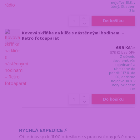
nejdříve 18.8. v
úterý. Skladem
3 ks
Do košíku
Kovová skříňka na klíče s nástěnnými hodinami –
Retro fotoaparát
699 Kč
/
ks
578 Kč
bez DPH
Z důvodu
dovolené, vše
objednané a
uhrazené do
pondělí 17.8. do
11:00, dodáme
nejdříve 18.8. v
úterý. Skladem
2 ks
Do košíku
RYCHLÁ EXPEDICE ⚡
Objednávky do 11:00 odesíláme v pracovní dny ještě dnes