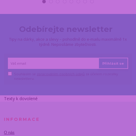
Odebírejte newsletter
Tipy na dárky, akce a slevy – pohodlně do e-mailu maximálně 1x
týdně. Neposíláme zbytečnosti.
Přihlásit se
Souhlasím se
zpracováním osobních údajů
za účelem rozesílky
newsletteru.
Texty k dovolené
INFORMACE
O nás