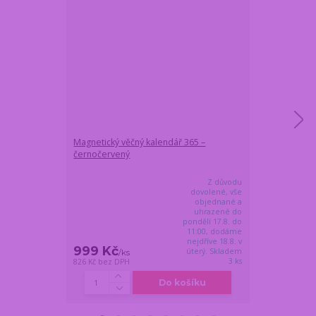
Magnetický věčný kalendář 365 –
Magnetický vě
černočervený
bíločerný
Z důvodu
dovolené, vše
objednané a
uhrazené do
pondělí 17.8. do
11:00, dodáme
nejdříve 18.8. v
999 Kč
899 Kč
úterý. Skladem
/
ks
/
ks
3 ks
826 Kč
bez DPH
743 Kč
bez DPH
Do košíku