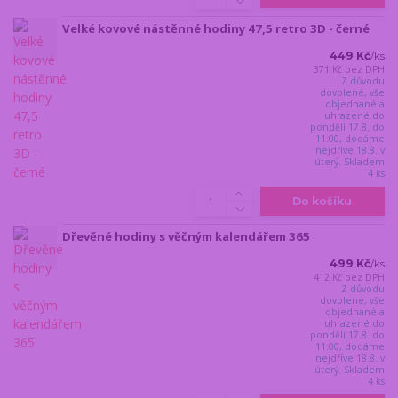
Velké kovové nástěnné hodiny 47,5 retro 3D - černé
449 Kč
/
ks
371 Kč
bez DPH
Z důvodu
dovolené, vše
objednané a
uhrazené do
pondělí 17.8. do
11:00, dodáme
nejdříve 18.8. v
úterý. Skladem
4 ks
Do košíku
Dřevěné hodiny s věčným kalendářem 365
499 Kč
/
ks
412 Kč
bez DPH
Z důvodu
dovolené, vše
objednané a
uhrazené do
pondělí 17.8. do
11:00, dodáme
nejdříve 18.8. v
úterý. Skladem
4 ks