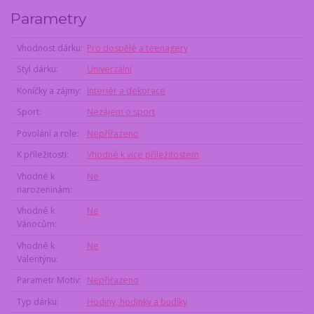
Parametry
Vhodnost dárku
Pro dospělé a teenagery
Styl dárku
Univerzální
Koníčky a zájmy
Interiér a dekorace
Sport
Nezájem o sport
Povolání a role
Nepřířazeno
K příležitosti
Vhodné k více příležitostem
Vhodné k
Ne
narozeninám
Vhodné k
Ne
Vánocům
Vhodné k
Ne
Valentýnu
Parametr Motiv
Nepřiřazeno
Typ dárku
Hodiny, hodinky a budíky