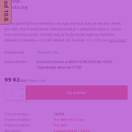
Hezký plastický fotorámeček v designu koňské stáje je vhodný dárek
pro děti, které milují koně. Fotorámeček je v dárkové krabičce. Tento
Fotorámeček poník - Koňská stáj se bude hezky vyjímat v každém
dětském pokojíčku a rozzáří dětské oči. Rozměr: 13 x 18,5 cm
celý popis
Dostupnost
Skladem 2 ks
Doba dodání
Doručení (mimo svátků) 10.08.2026 do 16:00. .
Objednejte dnes do 11:00.
99 Kč
/
ks
82 Kč
bez DPH
Do košíku
Číslo produktu:
15210
Vhodnost dárku:
Pro děti do 12 let
Příjemce dárku:
Pro děti
Styl dárku:
Vzpomínkový / Retro