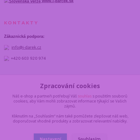
www.i-darcek.sk
KONTAKTY
Zákaznická podpora:
info@i-darek.cz
+420 603 920 974
NAJDETE NÁS
Zpracování cookies
Náš e-shop a partneři potřebují Váš
souhlas
s použitím souborů
cookies, aby Vám mohli zobrazovat informace týkající se Vašich
zájmů.
Kliknutím na „Souhlasím“ nám také pomůžete zlepšovat náš web,
doporučovat vhodné produkty a zobrazovat relevantní nabídky.
Nastavení
Souhlasím