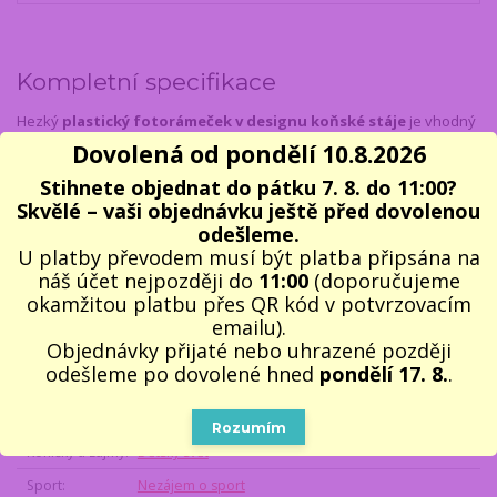
Kompletní specifikace
Hezký
plastický fotorámeček v designu koňské stáje
je vhodný
dárek pro děti
, které milují
koně
.
Fotorámeček
je v
dárkové
Dovolená od pondělí 10.8.2026
krabičce
. Tento
Fotorámeček poník - Koňská stáj
se bude hezky
Stihnete objednat do pátku 7. 8. do 11:00?
vyjímat v každém dětském pokojíčku a rozzáří dětské oči.
Skvělé – vaši objednávku ještě před dovolenou
Rozměr: 13 x 18,5 cm
odešleme.
U platby převodem musí být platba připsána na
náš účet nejpozději do
11:00
(doporučujeme
Parametry
okamžitou platbu přes QR kód v potvrzovacím
emailu).
Objednávky přijaté nebo uhrazené později
Vhodnost dárku
Pro děti do 12 let
odešleme po dovolené hned
pondělí 17. 8.
.
Příjemce dárku
Pro děti
Styl dárku
Vzpomínkový / Retro
Rozumím
Koníčky a zájmy
Dětský svět
Sport
Nezájem o sport