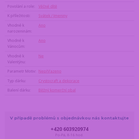
Povolání a role
Věčné dítě
K příležitosti
Svátek / Jmeniny
Vhodné k
Ano
narozeninám
Vhodné k
Ano
Vánocům
Vhodné k
Ne
Valentýnu
Parametr Motiv
Nepřiřazeno
Typ dárku
Crystocraft a dekorace
Balení dárku
Běžný komerční obal
V případě problémů s objednávkou nás kontaktujte
+420 603920974
Po-Pá, 8-16 hod.