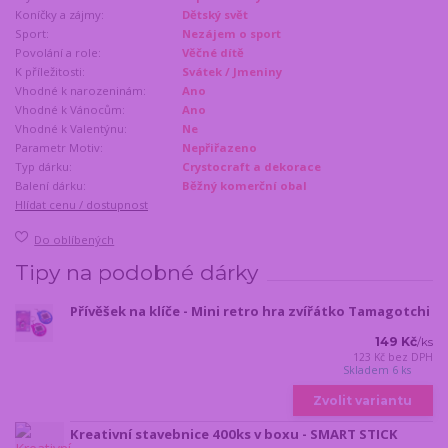
Koníčky a zájmy:
Dětský svět
Sport:
Nezájem o sport
Povolání a role:
Věčné dítě
K příležitosti:
Svátek / Jmeniny
Vhodné k narozeninám:
Ano
Vhodné k Vánocům:
Ano
Vhodné k Valentýnu:
Ne
Parametr Motiv:
Nepřiřazeno
Typ dárku:
Crystocraft a dekorace
Balení dárku:
Běžný komerční obal
Hlídat cenu / dostupnost
Do oblíbených
Tipy na podobné dárky
Přívěšek na klíče - Mini retro hra zvířátko Tamagotchi
149 Kč
/
ks
123 Kč
bez DPH
Skladem 6 ks
Zvolit variantu
Kreativní stavebnice 400ks v boxu - SMART STICK