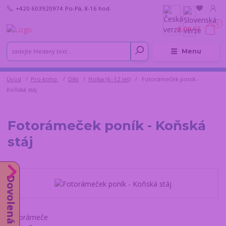
+420 603920974
Po-Pá, 8-16 hod.
0
0,00 Kč
Menu
Úvod
Pro koho
Děti
Holka (6–12 let)
Fotorámeček poník -
Koňská stáj
Fotorámeček poník - Koňská
stáj
Dovolená od 10.8.