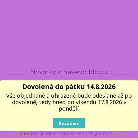
Novinky z našeho blogu
Dovolená do pátku 14.8.2026
24
Vše objednané a uhrazené bude odeslané až po
01
dovolené, tedy hned po víkendu 17.8.2026 v
2026
Novinky z e-shopu
pondělí.
❤️ Valentýn se blíží. Dárek z
lásky máte na dosah
Rozumím
Valentýn je ideální příležitost říct „mám tě