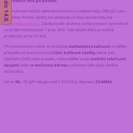
pracovních dnů po podání.
O doručování obdrží adresát informaci e-mailem nebo SMS již v den
expedice. Pohyb zásilky lze sledovat on-line na internetu na
www.ceskaposta.cz
. Zásilka bude uložena a připravena k vyzvednutí
na poště následujících 7 prac. dnů. Tuto úložní dobu je možné
prodloužit až na 15 dnů.
Při vyzvednutí je nutné se prokázat
dokladem
totožnosti
a sdělíte
přepážkové pracovnici buď
číslo balíkové zásilky
, které jste
obdrželi v SMS nebo e-mailu, nebo sdělíte svoje
mobilní telefonní
spojení
, nebo
e-mailovou adresu
na kterou Vám byla zásilka
avizována.
Cena:
98,-
Kč (při nákupu nad 2 000 Kč je doprava
ZDARMA