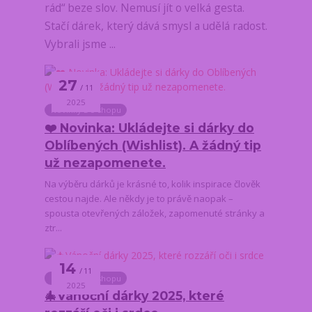
rád“ beze slov. Nemusí jít o velká gesta.
Stačí dárek, který dává smysl a udělá radost.
Vybrali jsme ...
27
11
2025
Novinky z e-shopu
❤️ Novinka: Ukládejte si dárky do
Oblíbených (Wishlist). A žádný tip
už nezapomenete.
Na výběru dárků je krásné to, kolik inspirace člověk
cestou najde. Ale někdy je to právě naopak –
spousta otevřených záložek, zapomenuté stránky a
ztr...
14
11
Novinky z e-shopu
2025
🎄Vánoční dárky 2025, které