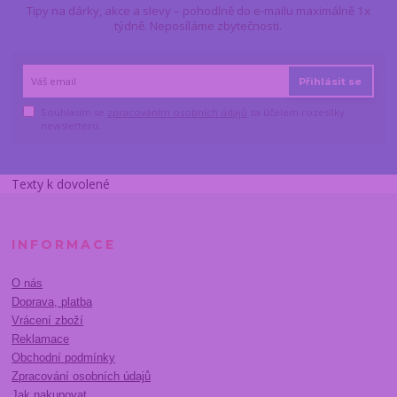
Tipy na dárky, akce a slevy – pohodlně do e-mailu maximálně 1x
týdně. Neposíláme zbytečnosti.
Přihlásit se
Souhlasím se
zpracováním osobních údajů
za účelem rozesílky
newsletteru.
Texty k dovolené
INFORMACE
O nás
Doprava, platba
Vrácení zboží
Reklamace
Obchodní podmínky
Zpracování osobních údajů
Jak nakupovat