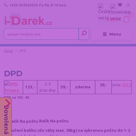
+420 603920974
Po-Pá, 8-16 hod.
0
0,00 Kč
Menu
Úvod
DPD
DPD
2-3
29,-
(více
ZDE
)
123,-
39,-
zdarma
prac.dny
DPD za 147,- Kč.
Dovolená do 14.8.
Balík Na poštu
Doručení balíku
(do váhy max. 30kg)
na vybranou poštu do 1-2