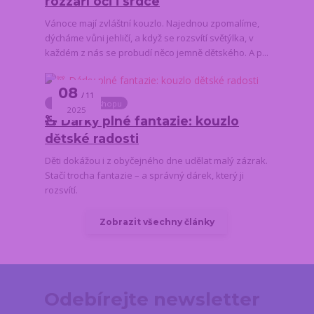
rozzáří oči i srdce
Vánoce mají zvláštní kouzlo. Najednou zpomalíme,
dýcháme vůni jehličí, a když se rozsvítí světýlka, v
každém z nás se probudí něco jemně dětského. A p...
08
11
Novinky z e-shopu
2025
🧸 Dárky plné fantazie: kouzlo
dětské radosti
Děti dokážou i z obyčejného dne udělat malý zázrak.
Stačí trocha fantazie – a správný dárek, který ji
rozsvítí.
Zobrazit všechny články
Odebírejte newsletter